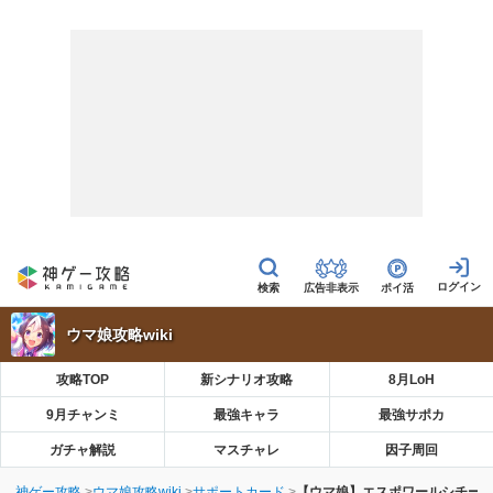
広告非表示
ポイ活
ウマ娘攻略wiki
攻略TOP
新シナリオ攻略
8月LoH
9月チャンミ
最強キャラ
最強サポカ
ガチャ解説
マスチャレ
因子周回
神ゲー攻略
ウマ娘攻略wiki
サポートカード
【ウマ娘】エスポワールシチーS