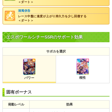
＜ダート＞
清濁併呑
レース中盤に速度が上がり持久力を少し回復する
＜ダート＞
エスポワールシチーSSRのサポート効果
サポカを選択
根性
パワー
固有ボーナス
発動レベル
効果