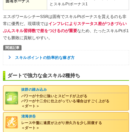
固有ボーナス
とスキルPtボーナス1
エスポワールシチーSSRは固有でスキルPtボーナスを貰えるのも非
常に優秀だ。現環境では
インフレによりステータス差がつきづらい
ぶんスキル習得数で差をつけるのが重要
なため、たったスキルPtボ1
でも勝敗に貢献しやすい。
スキルポイントの効率的な稼ぎ方
ダートで強力な金スキル2種持ち
抜群の踏み込み
パワーが十分に強いとスピードが上がる
パワーが十二分に仕上がっている場合はすごく上がる
＜ダート＞
清濁併呑
レース中盤に速度が上がり持久力を少し回復する
＜ダート＞