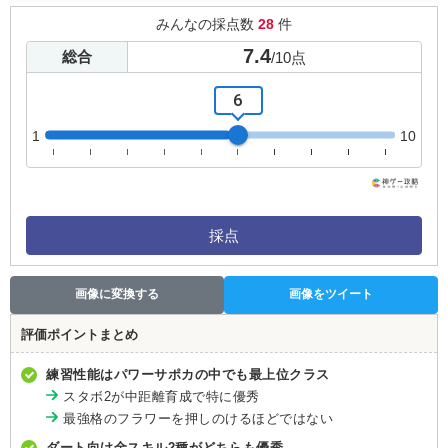
みんなの採点数
28
件
7.4
総合
/
10
点
6
1
10
採点
画像に変換する
画像をツイート
評価ポイントまとめ
練習性能はパワーサポカの中でも最上位クラス
スタボ2が中距離育成で特に優秀
最強格のフラワーを押しのけるほどではない
ダート向け金スキル2種がどちらも優秀