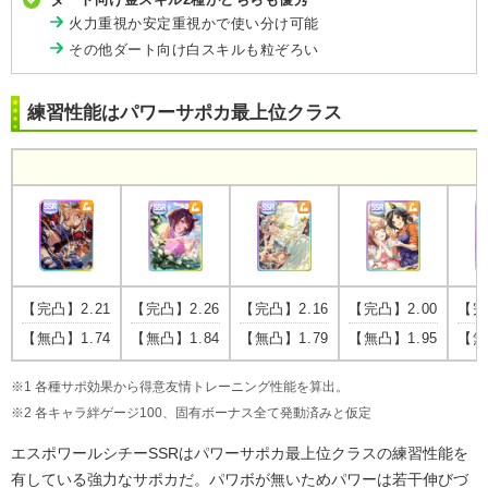
火力重視か安定重視かで使い分け可能
その他ダート向け白スキルも粒ぞろい
練習性能はパワーサポカ最上位クラス
【完凸】2.21
【完凸】2.26
【完凸】2.16
【完凸】2.00
【完
【無凸】1.74
【無凸】1.84
【無凸】1.79
【無凸】1.95
【無
※1 各種サポ効果から得意友情トレーニング性能を算出。
※2 各キャラ絆ゲージ100、固有ボーナス全て発動済みと仮定
エスポワールシチーSSRはパワーサポカ最上位クラスの練習性能を
有している強力なサポカだ。パワボが無いためパワーは若干伸びづ