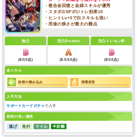
・複合金回復と金緑スキルが優秀
・スタボ2/SPボ1/トレ効果10
・ヒントLv+3で白スキルも強い
・用途の狭さが最大の難点
無凸
完凸Dreams
完凸トレセン軒
(6/10点)
(8.5/10点)
(8/10点)
金スキル
抜群の踏み込み
清濁併呑
入手方法
サポートカードガチャ
で入手
相性の良い適性
逃げ
先行
マイル
中距離