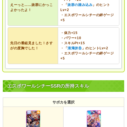
えーっと……抜群にかっこ
・「
抜群の踏み込み
」のヒント
よかったよ！
Lv+2
・エスポワールシチーの絆ゲージ
+5
・体力+15
・パワー+10
先日の番組見ました！さす
・スキルPt+15
がの度胸でした！
・「
清濁併呑
」のヒントLv+2
・エスポワールシチーの絆ゲージ
+5
エスポワールシチーSSRの所持スキル
サポカを選択