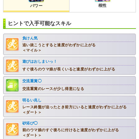
根性
パワー
ヒントで入手可能なスキル
負けん気
追い抜こうとすると速度がわずかに上がる
＜マイル＞
遊びはおしまいっ！
すぐ後ろのウマ娘が長くいると速度がわずかに上がる
交流重賞◯
交流重賞のレースが少し得意になる
明るい兆し
レース終盤が迫ったとき前方にいると速度がわずかに上がる
＜ダート＞
砂浴び◯
前のウマ娘のすぐ後ろに付けると速度がわずかに上がる
＜ダート＞