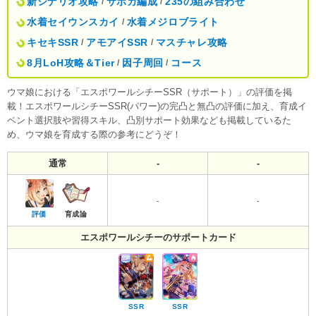
新シナリオ攻略
サポカ編成
235の組み合わせ
/
/
水着セイウンスカイ
水着メジロブライト
/
キセキSSR
アモアイSSR
マスチャレ攻略
/
/
8月LoH攻略＆Tier
因子周回
コース
/
/
ウマ娘における「エスポワールシチーSSR（サポート）」の評価を掲
載！エスポワールシチーSSR(パワー)の完凸と無凸の評価に加え、育成イ
ベント選択肢や習得スキル、凸別サポート効果なども掲載しているた
め、ウマ娘を育成する際の参考にどうぞ！
通常
-
-
-
-
評価
育成論
エスポワールシチーのサポートカード
SSR
SSR