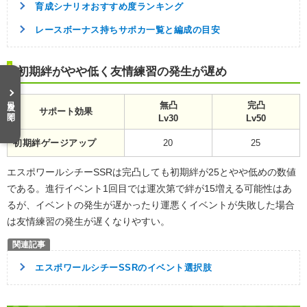
育成シナリオおすすめ度ランキング
レースボーナス持ちサポカ一覧と編成の目安
初期絆がやや低く友情練習の発生が遅め
目次を開く
無凸
完凸
サポート効果
Lv30
Lv50
初期絆ゲージアップ
20
25
エスポワールシチーSSRは完凸しても初期絆が25とやや低めの数値
である。進行イベント1回目では運次第で絆が15増える可能性はあ
るが、イベントの発生が遅かったり運悪くイベントが失敗した場合
は友情練習の発生が遅くなりやすい。
エスポワールシチーSSRのイベント選択肢