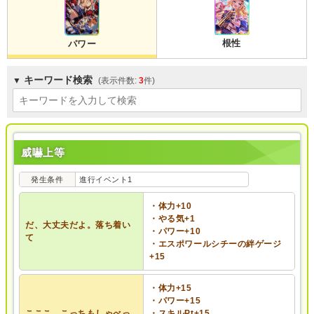
根性
パワー
キーワード検索
3
威嚇上等
発生条件
進行イベント1
・体力+10
・やる気+1
だ、大丈夫だよ。落ち着い
・パワー+10
て
・エスポワールシチーの絆ゲージ
+15
・体力+15
・パワー+15
こここ、こっちもしゃべっ
・スキルPt+15