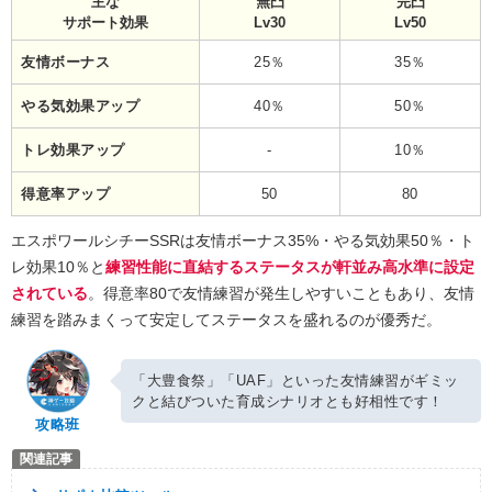
主な
無凸
完凸
サポート効果
Lv30
Lv50
友情ボーナス
25％
35％
やる気効果アップ
40％
50％
トレ効果アップ
-
10％
得意率アップ
50
80
エスポワールシチーSSRは友情ボーナス35%・やる気効果50％・ト
レ効果10％と
練習性能に直結するステータスが軒並み高水準に設定
されている
。得意率80で友情練習が発生しやすいこともあり、友情
練習を踏みまくって安定してステータスを盛れるのが優秀だ。
「大豊食祭」「UAF」といった友情練習がギミッ
クと結びついた育成シナリオとも好相性です！
攻略班