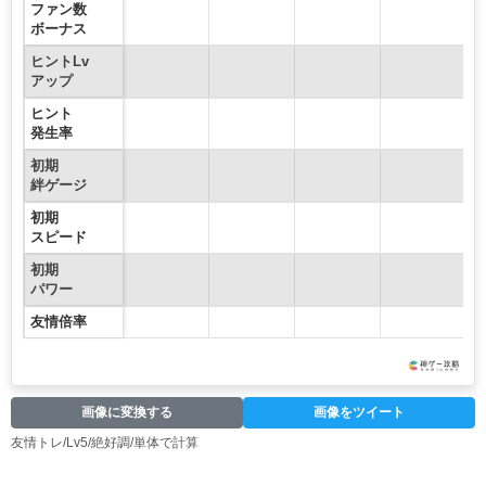
ファン数
ボーナス
ヒントLv
アップ
ヒント
発生率
初期
絆ゲージ
初期
スピード
初期
パワー
友情倍率
画像に変換する
画像をツイート
友情トレ/Lv5/絶好調/単体で計算