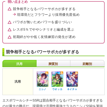
弱い点まとめ
競争相手となるパワーサポカが多すぎる
現環境だとフラワーより採用優先度低め
パワボが無いためパワーを盛りづらい
レスボ5％でややシナリオと編成を選ぶ
初期絆がやや低く友情練習の発生が遅め
競争相手となるパワーサポカが多すぎる
汎用
脚質別
距離別
汎用
ニシノ
ウオッカ
ネイチャ
エスポワールシチーSSRは競合相手となるパワーサポカが多すぎる
のが最大の難点だ。現環境は汎用性最強クラスのニシノSSRを筆頭