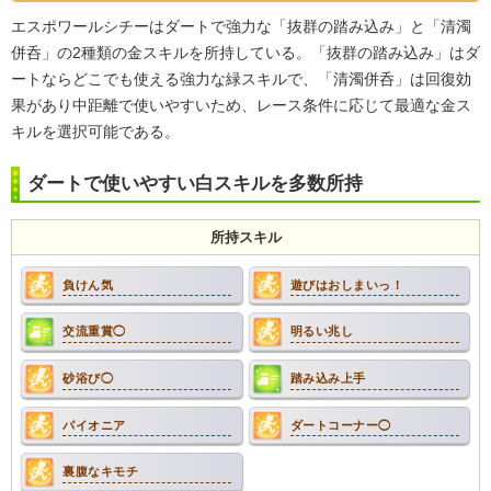
エスポワールシチーはダートで強力な「抜群の踏み込み」と「清濁
併呑」の2種類の金スキルを所持している。「抜群の踏み込み」はダ
ートならどこでも使える強力な緑スキルで、「清濁併呑」は回復効
果があり中距離で使いやすいため、レース条件に応じて最適な金ス
キルを選択可能である。
ダートで使いやすい白スキルを多数所持
所持スキル
負けん気
遊びはおしまいっ！
交流重賞◯
明るい兆し
砂浴び◯
踏み込み上手
パイオニア
ダートコーナー◯
裏腹なキモチ