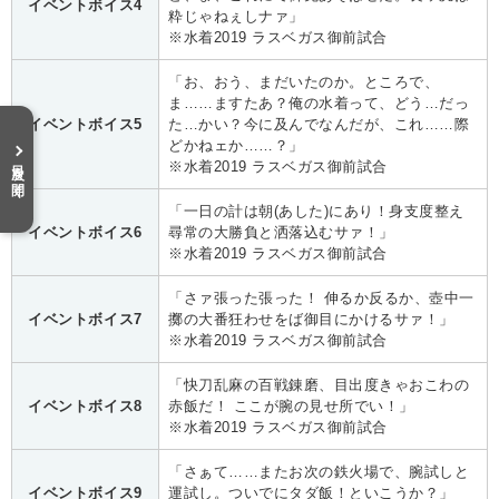
イベントボイス4
粋じゃねぇしナァ」
※水着2019 ラスベガス御前試合
「お、おう、まだいたのか。ところで、
ま……ますたあ？俺の水着って、どう…だっ
イベントボイス5
た…かい？今に及んでなんだが、これ……際
どかねェか……？」
目次を開く
※水着2019 ラスベガス御前試合
「一日の計は朝(あした)にあり！身支度整え
イベントボイス6
尋常の大勝負と洒落込むサァ！」
※水着2019 ラスベガス御前試合
「さァ張った張った！ 伸るか反るか、壺中一
イベントボイス7
擲の大番狂わせをば御目にかけるサァ！」
※水着2019 ラスベガス御前試合
「快刀乱麻の百戦錬磨、目出度きゃおこわの
イベントボイス8
赤飯だ！ ここが腕の見せ所でい！」
※水着2019 ラスベガス御前試合
「さぁて……またお次の鉄火場で、腕試しと
イベントボイス9
運試し。ついでにタダ飯！といこうか？」