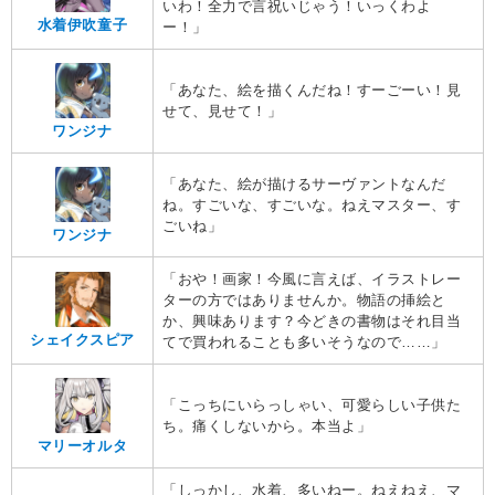
いわ！全力で言祝いじゃう！いっくわよ
水着伊吹童子
ー！」
「あなた、絵を描くんだね！すーごーい！見
せて、見せて！」
ワンジナ
「あなた、絵が描けるサーヴァントなんだ
ね。すごいな、すごいな。ねえマスター、す
ごいね」
ワンジナ
「おや！画家！今風に言えば、イラストレー
ターの方ではありませんか。物語の挿絵と
か、興味あります？今どきの書物はそれ目当
シェイクスピア
てで買われることも多いそうなので……」
「こっちにいらっしゃい、可愛らしい子供た
ち。痛くしないから。本当よ」
マリーオルタ
「しっかし、水着、多いねー。ねえねえ、マ