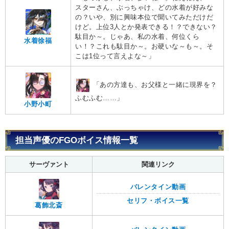
スターさん、ぶっちゃけ、どの水着が好みな
の？いや、別に興味本位で聞いてみただけだ
けど。上位3人とか発表できる！？できない？
駄目か～。じゃあ、私の水着、何位くら
水着徐福
い！？これも駄目か～。お硬いな～も～。そ
こは1位って言えよな～」
「あの方達も、お父様と一緒に現界を？
ふむふむ……」
小野小町
担当声優のFGOボイス情報一覧
サーヴァント
関連リンク
バレンタイン動画
セリフ・ボイス一覧
葛飾北斎