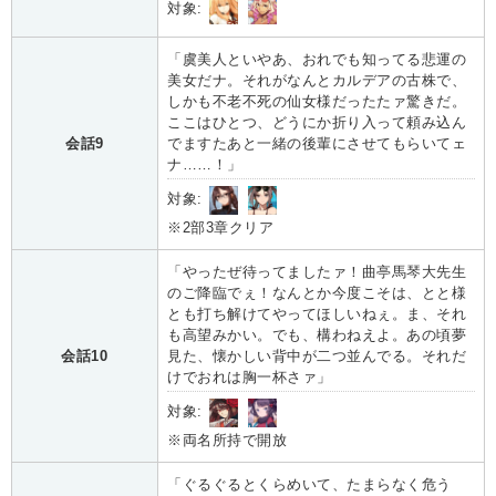
対象:
「虞美人といやあ、おれでも知ってる悲運の
美女だナ。それがなんとカルデアの古株で、
しかも不老不死の仙女様だったたァ驚きだ。
ここはひとつ、どうにか折り入って頼み込ん
会話9
でますたあと一緒の後輩にさせてもらいてェ
ナ……！」
対象:
※2部3章クリア
「やったぜ待ってましたァ！曲亭馬琴大先生
のご降臨でぇ！なんとか今度こそは、とと様
とも打ち解けてやってほしいねぇ。ま、それ
も高望みかい。でも、構わねえよ。あの頃夢
会話10
見た、懐かしい背中が二つ並んでる。それだ
けでおれは胸一杯さァ」
対象:
※両名所持で開放
「ぐるぐるとくらめいて、たまらなく危う