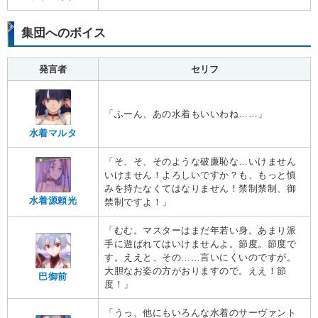
集団へのボイス
発言者
セリフ
「ふーん、あの水着もいいわね……」
水着マルタ
「そ、そ、そのような破廉恥な…いけません
いけません！よろしいですか？も、もっと慎
みを持たなくてはなりません！禁制禁制、御
水着源頼光
禁制ですよ！」
「むむ。マスターはまだ年若い身。あまり派
手に遊ばれてはいけませんよ。節度。節度で
す。ええと、その……言いにくいのですが。
大胆なお姿の方がおりますので。ええ！節
巴御前
度！」
「うっ、他にもいろんな水着のサーヴァント