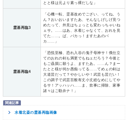
とと様は元より素っ裸だしな」
「心機一転、霊基改めでござい、ってね。う
ん？おいおいますたあ、そんなしげしげ見つ
めたって、外見はちょっとも変わっちゃいね
霊基再臨3
ェサ。……はあ、水着じゃなくて、おれを見
てた……。ば、バカっ！ますたあのバ
カ……」
「恐悦至極、恐れ入谷の鬼子母神サ！俄仕立
てのおれの剣も満更でもねェだろう？今後と
もご贔屓に願うよ、ますたあ。……ん？まー
たとと様が何か愚痴ってる……てめぇの剣は
霊基再臨4
大道芸だって？やかしいや！武芸も芸だい！
この調子で武芸百般有丈小丈総なめにしてや
るサ！アッハッハ……ま、炊事に掃除、家事
諸々はご勘弁ナ！」
水着北斎の霊基再臨画像