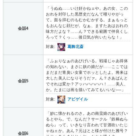
「うぬぬ……いけ好かねェや。あの女、この
おれを封印した黒歴史だなんて嘲りやがっ
て。面を拝むのもむかむかする。まぁもっと
もおんなじ顔だが。なぁ、ますたあはおれの
会話4
味方だよな？……ん？できる範囲で仲良くし
ろって？くっ……後日気が向いたらな！」
対象:
葛飾北斎
「ふぉりなぁのあびげいる。戦場じゃあ得体
の知れない、まさに妖の娘だが……ここでは
まだまだ青臭い女童でホッとしたよ。将来は
大した美人になりそうだァ。ん？さあばんと
会話5
でそれは変か？アッハハハハハ！……美人、
か。たまには画を描いてみてもいいな──」
対象:
アビゲイル
「妙に懐かれるのさ。あの南蛮娘のあびげい
るとやら。で、なんだ？サークル『鉄棒ぬら
ぬら』って、いきなり言われて甘酒吹いたじ
ゃねェか。あん？元はとと様が付けた雅号？
会話6