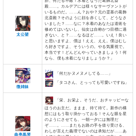
胆、何たる不敵！水着となった葛飾北斎
殿……。カルデアには様々なサーヴァントが
いるものだ。……ん？おや？元の霊基の葛飾
北斎殿？そのように顔を赤くして、どうなさ
いました？……なに？水着のあなたは道術を
修めてはいないし、仙女は自称かつ目標に過
太公望
ぎない、と？……なるほど……。いえ！良い
と思いますよ、僕は！ええ、ええ。僕はむし
ろ好きですよ、そういうの。やる気重視で。
本当です！どんどんやっていきましょう！何
なら、僕も水着になりましょうか？」
「何だかヌメヌメしてる……」
「タコさん、とっっても可愛いですね」
徴姉妹
「栄、お栄よ。そうだ、おチャッピーな
ほうのお主だ。ままま、待て待て。新作の構
想にはもう取り掛かっておる！そんな眼を星
のようにさせても、一朝一夕には無理だ
ぞ……。……またもお路の手を借り受ける、
わしが言えた義理でないのは承知だが……あ
曲亭馬琴