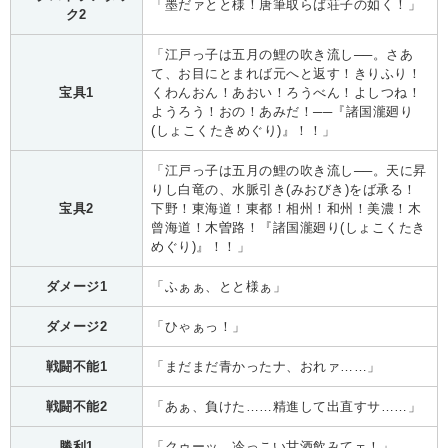
「墨だァとと様！唐筆取らば荘子の如く！」
ク2
「江戸っ子は五月の鯉の吹き流し──。さあ
て、お目にとまれば元へと返す！きりふり！
宝具1
くわんおん！あおい！ろうべん！よしつね！
ようろう！おの！あみだ！──『諸国瀧廻り
(しょこくたきめぐり)』！！」
「江戸っ子は五月の鯉の吹き流し──。天に昇
りし白竜の、水脈引き(みおびき)をば承る！
宝具2
下野！東海道！東都！相州！和州！美濃！木
曾海道！木曽路！『諸国瀧廻り(しょこくたき
めぐり)』！！」
ダメージ1
「ふぁぁ、とと様ぁ」
ダメージ2
「ひゃぁっ！」
戦闘不能1
「まだまだ青かったナ、おれァ……」
戦闘不能2
「あぁ、負けた……精進して出直すサ……」
勝利1
「クゥーッ、冷っこい甘酒飲みてェ！」