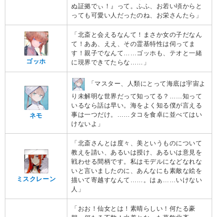
ぬ証拠でぃ！』って。ふふ、お若い頃からと
っても可愛い人だったのね、お栄さんたら」
「北斎と会えるなんて！まさか女の子だなん
て！ああ、ええ、その霊基特性は伺ってま
す！親子でなんて……ゴッホも、テオと一緒
ゴッホ
に現界できてたらな……」
「マスター、人類にとって海底は宇宙よ
り未解明な世界だって知ってる？……知って
いるなら話は早い。海をよく知る僕が言える
事は一つだけ。……タコを食卓に並べてはい
ネモ
けないよ」
「北斎さんとは度々、美というものについて
教えを請い、あるいは授け、あるいは意見を
戦わせる間柄です。私はモデルになどなれな
いと言いましたのに、あんなにも素敵な絵を
ミスクレーン
描いて寄越すなんて……。はぁ……いけない
人」
「おお！仙女とは！素晴らしい！何たる豪