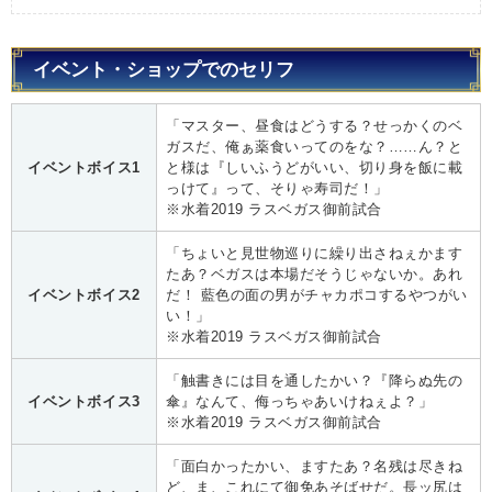
イベント・ショップでのセリフ
「マスター、昼食はどうする？せっかくのベ
ガスだ、俺ぁ薬食いってのをな？……ん？と
イベントボイス1
と様は『しいふうどがいい、切り身を飯に載
っけて』って、そりゃ寿司だ！」
※水着2019 ラスベガス御前試合
「ちょいと見世物巡りに繰り出さねぇかます
たあ？ベガスは本場だそうじゃないか。あれ
イベントボイス2
だ！ 藍色の面の男がチャカポコするやつがい
い！」
※水着2019 ラスベガス御前試合
「触書きには目を通したかい？『降らぬ先の
イベントボイス3
傘』なんて、侮っちゃあいけねぇよ？」
※水着2019 ラスベガス御前試合
「面白かったかい、ますたあ？名残は尽きね
ど、ま、これにて御免あそばせだ。長ッ尻は