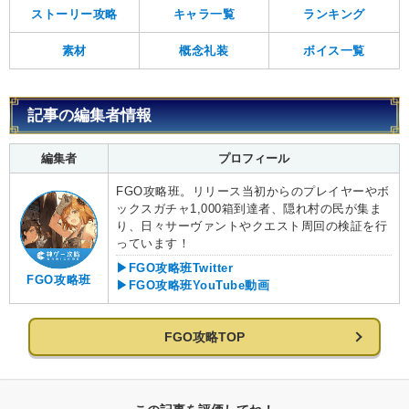
ストーリー攻略
キャラ一覧
ランキング
素材
概念礼装
ボイス一覧
記事の編集者情報
編集者
プロフィール
FGO攻略班。リリース当初からのプレイヤーやボ
ックスガチャ1,000箱到達者、隠れ村の民が集ま
り、日々サーヴァントやクエスト周回の検証を行
っています！
▶FGO攻略班Twitter
FGO攻略班
▶FGO攻略班YouTube動画
FGO攻略TOP