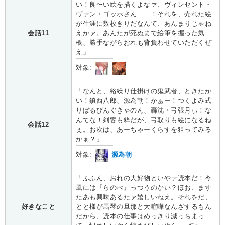
い！良〜い絵を描くよなァ、ヴィンセント・
ヴァン・ゴッホさん……！それを、売れた絵
が生涯に数枚きりだなんて、あんまりじゃね
会話11
えかァ。あんたが死ぬまで絵筆を握った気
概、勝手ながらおれも背負わせていただくぜ
え」
対象:
「なんと、絡繰り仕掛けの鬼武者、ときたか
い！鎮西八郎、源為朝！かぁー！つくよみ式
りぼるびんぐきゃのん、轟沈・弓張月ぃ！な
んてな！剣客も粋だが、弓取りも絵になるね
会話12
ぇ。お次は、あーちゃーくらすを狙ってみる
かぁ？」
対象:
源為朝
「ふふん、おれの大好物といやァ読本だ！今
風には『らのべ』っつうのかい？ほお、ます
たあも興味あるたァ嬉しいねえ。それをだ、
好きなこと
とと様が馬琴の旦那と大喧嘩なんざするもん
だから、読本の仕事はめっきり減っちまっ