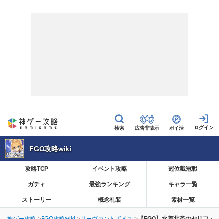
広告非表示
ポイ活
FGO攻略wiki
攻略TOP
イベント攻略
冠位戴冠戦
ガチャ
最強ランキング
キャラ一覧
ストーリー
概念礼装
素材一覧
神ゲー攻略
FGO攻略wiki
サーヴァントボイス
【FGO】水着北斎のセリフ・