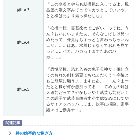
「この水着とやらも結構気に入ってるよ。風
絆Lv.3
呂屋の湯文字みてェでスカッとしていいや。
とと様は元より素っ裸だしな」
「心機一転、霊基改めでござい、ってね。う
ん？おいおいますたあ、そんなしげしげ見つ
めたって、外見はちょっとも変わっちゃいね
絆Lv.4
ェサ。……はあ。水着じゃなくておれを見て
っと……バカ。バカっ！ますたあのバ
カ……」
「恐悦至極、恐れ入谷の鬼子母神サ！俄仕立
てのおれの剣も満更でもねェだろう？今後と
もご贔屓に願うよ、ますたあ。……ん？まー
たとと様が何か愚痴ってる……てめぇの剣は
絆Lv.5
大道芸だって？やかしいや！武芸も芸だい！
この調子で武芸百般有丈小丈総なめにしてや
るサ！アッハッハ……ま、炊事に掃除、家事
諸々はご勘弁ナ！」
絆の効率的な稼ぎ方