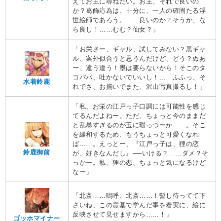
えてお主に尋ねたい。お主、それで良いの
か？葛飾応為は、十分に、一人の確固たる浮
世絵師であろう。……良いのか？そうか、な
ら良し！……むむ？仙女？」
「お栄さー、ギャル、試してみない？黒ギャ
ル、案外似合うと思うんだけど、どう？ぬあ
ー、違う違う！墨は要らないから！そこのタ
コパパ、吐かないでいいし！……ふふっ、そ
水着鈴鹿
れでさ、お揃いでまた、沢山写真撮るし！」
「私、お栄の江戸っ子口調には可能性を感じ
てるんだよねー。ただ、ちょっと今のままだ
と乱暴すぎるのが玉に瑕っつーか……。そこ
を緩和するため、もうちょっと可愛くなれ
ば……。えっとー、『江戸っ子は、狸の恋
鈴鹿御前
が、好きなんだし』──いける？……ダメ？そ
っかー。私、狸の恋、ちょっと気になるけど
なー」
「北斎……嗚呼、北斎……！暫し待ってて下
さいね、この霊基で学んだ事を着実に、絵に
反映させて見せますから……！」
ゴッホマイナー