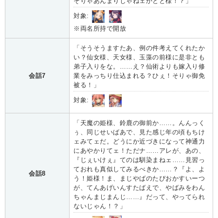
そりゃあんまりじゃねェかとと様！？」
対象:
※両名所持で開放
「そうそうますたあ、例の件考えてくれたか
い？仙女様、天女様、玉藻の前様に是非とも
弟子入りをな。……え？仙術よりも嫁入り修
会話7
業をみっちり仕込まれる？ひぇ！そりゃ御免
被る！」
対象:
「天魔の姫様、鈴鹿の御前か……。んんっく
ぅ、同じせいばあで、見た感じ年の頃もちけ
ェみてェだ。どうにか近づきになって神通力
にあやかりてェ！ただナ……アレが、あの、
『じぇいけぇ』てのは馴染まねェ……見習っ
ておれも真似してみるべきか……？『よ、よ
会話8
う！姫様！ま、まじやばのたぴおかすいーつ
が、てんあげいんすたばえで、やばみをわん
ちゃんまじまんじ……』だって、やってられ
ないじゃん！？」