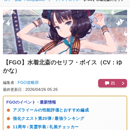
【FGO】
水着北斎のセリフ・ボイス（CV：ゆ
かな）
FGO攻略班
編集者
21
2026/04/26 05:26
最終更新日
FGOのイベント・最新情報
アズライールの性能評価とおすすめ編成
強化クエスト第20弾
最強ランキング
/
11周年
英霊学装
礼装チェッカー
/
/