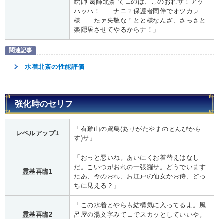
絵師“葛飾北斎”てェのは、このおれサ！アッ
ハッハ！……ナニ？保護者同伴でオツカレ
様……たァ失敬な！とと様なんざ、さっさと
楽隠居させてやるからナ！」
水着北斎の性能評価
強化時のセリフ
「有難山の鳶烏(ありがたやまのとんびから
レベルアップ1
す)サ」
「おっと悪いね。あいにくお着替えはなし
だ。こいつがおれの一張羅サ。どうでいます
霊基再臨1
たあ、今のおれ、お江戸の仙女かお侍、どっ
ちに見える？」
「この水着とやらも結構気に入ってるよ。風
霊基再臨2
呂屋の湯文字みてェでスカッとしていいや。