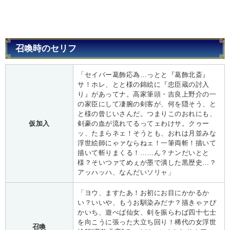
召喚時のセリフ
「セイバー葛飾応為…っとと『葛飾北斎』
サ！ホレ、とと様の錦絵に『忠臣蔵の討入
り』があってナ。高家筆頭・吉良上野介の一
の家臣にして凄腕の剣客が、何を隠そう、と
と様の曾じいさんだ。つまりこのおれにも、
仮加入
剣豪の血が流れてるってェわけサ。クゥー
ッ、たまらネェ！そうとも、おれは月並みな
浮世絵師にゃァならねェ！一筆両斬！描いて
描いて斬りまくる！……ん？ナンだいとと
様？そいつァてめぇが墨で潰した黒歴史…？
アッハッハ、なんだいソリャ」
「ヨウ、ますたあ！お初にお目にかかるか
い？いいや、もうお馴染みだナ？描きゃァぴ
かいち、遊べば仙女、剣を振らわば四十七士
を向こうに張った大立ち回り！稀代の女浮世
召喚