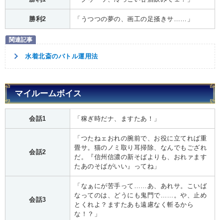
勝利2
「うつつの夢の、画工の足掻きサ……」
水着北斎のバトル運用法
マイルームボイス
会話1
「稼ぎ時だナ、ますたあ！」
「つたねェおれの腕前で、お役に立てれば重
畳サ。猫のノミ取り耳掃除、なんでもござれ
会話2
だ。『信州信濃の新そばよりも、おれァます
たあのそばがいい』ってね」
「なぁにが苦手って……あ、あれサ。こいば
なってのは、どうにも鬼門で……。や、止め
会話3
とくれよ？ますたあも遠慮なく斬るから
な！？」