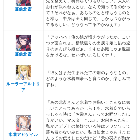
先を整えて、料簡尽くつもりらしい。大人の
おれが譲れねぇとな。なんで知ってるのかっ
葛飾北斎
て？それがなぁ、あちらのとと様もうちのと
と様も、中身は全く同じで、しかもつながっ
てるらしい。どうなってるのかねぇ？」
「アッハハ！俺の娘が増えやがったか、こい
つァ面白れぇ。横紙破りの出戻り娘に跳ね返
りのきんぴら娘だぁ。ますたあ殿にゃぁ世話
葛飾北斎
をかけるな。せいぜいよろしくナ！」
「彼女はまだ生まれたての雛のようなもの。
どのような水着剣豪へと育つのか、楽しみで
ルーラーアルトリ
すね」
ア
「あの北斎さんと水着でお揃い！こんなに嬉
しいことってあるかしら！あ、水着姿でいら
っしゃる時は『お栄さん』ってお呼びしたほ
うがいい、マスター？ふふ、お栄さんたら、
私がアデプトの格好でいる時はソワソワして
落ち着かないみたい。私は仙女じゃありませ
水着アビゲイル
んってお伝えしたのだけど『天の羽衣が動か