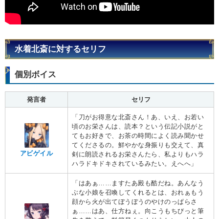
水着北斎に対するセリフ
個別ボイス
発言者
セリフ
「刀がお得意な北斎さん！あ、いえ、お若い
頃のお栄さんは、読本？という伝記小説がと
てもお好きで、お茶の時間によく読み聞かせ
てくださるの。鮮やかな身振りも交えて、真
アビゲイル
剣に朗読されるお栄さんたら、私よりもハラ
ハラドキドキされているみたい。えへへ」
「はあぁ……ますたあ殿も酷だね。あんなう
ぶな小娘を召喚してくれるとは、おれぁもう
顔から火が出てぼうぼうのやけのっぱらさ
ぁ……はあ、仕方ねぇ。向こうもちびっと筆