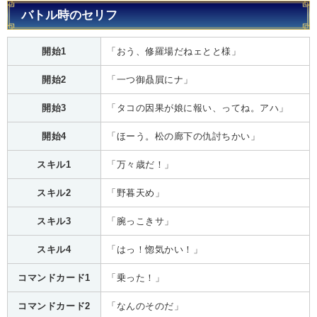
バトル時のセリフ
開始1
「おう、修羅場だねェとと様」
開始2
「一つ御贔屓にナ」
開始3
「タコの因果が娘に報い、ってね。アハ」
開始4
「ほーう。松の廊下の仇討ちかい」
スキル1
「万々歳だ！」
スキル2
「野暮天め」
スキル3
「腕っこきサ」
スキル4
「はっ！惚気かい！」
コマンドカード1
「乗った！」
コマンドカード2
「なんのそのだ」