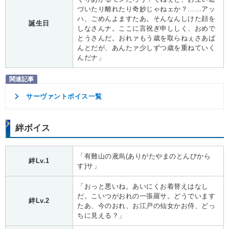
づいたり離れたり奇妙じゃねェか？……アッ
ハ、ごめんよますたあ。そんなんしけた顔を
誕生日
しなさんナ。ここに言祝ぎ申ししく、おめで
とうさんだ。おれァもう歳を取らねぇさあば
んとだが、あんたァ少しずつ歳を重ねていく
んだナ」
サーヴァントボイス一覧
絆ボイス
「有難山の鳶烏(ありがたやまのとんびから
絆Lv.1
す)サ」
「おっと悪いね。あいにくお着替えはなし
だ。こいつがおれの一張羅サ。どうでいます
絆Lv.2
たあ、今のおれ、お江戸の仙女かお侍、どっ
ちに見える？」