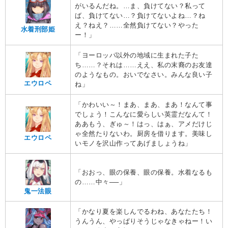
がいるんだね。…ま、負けてない？私って
ば、負けてない…？負けてないよね…？ね
え？ねえ？……全然負けてない？やった
水着刑部姫
ー！」
「ヨーロッパ以外の地域に生まれた子た
ち……？それは……ええ、私の末裔のお友達
のようなもの。おいでなさい。みんな良い子
エウロペ
ね」
「かわいい～！まあ、まあ、まあ！なんて事
でしょう！こんなに愛らしい英霊だなんて！
ああもう、ぎゅ～！はっ、はぁ、アメだけじ
ゃ全然たりないわ。厨房を借ります。美味し
エウロペ
いモノを沢山作ってあげましょうね」
「おおっ、眼の保養、眼の保養。水着なるも
の……中々──」
鬼一法眼
「かなり夏を楽しんでるわね、あなたたち！
うんうん、やっぱりそうじゃなきゃねー！い