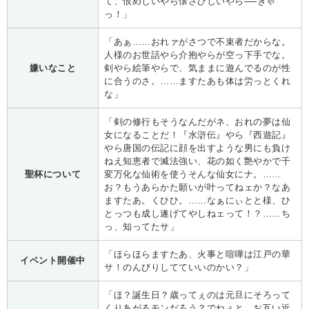
て、恨めしいやら懐さびしいやら──ぎゃ
っ！」
「あぁ……おれァがさつで不束者だからな。
人様のお世話やら介抱やらが空っ下手でな。
嫌いなこと
剣やら絵筆やらで、気ままに遊んでるのが性
に合うのさ。……ますたあも体は労っとくれ
な」
「剣の修行もそうなんだがネ、おれの夢は仙
女になることだ！『水滸伝』やら『西遊記』
やら唐国の伝記に顔を出すような男にも負け
ねえ知恵者で滅法強い、花の如く艶やかで千
聖杯について
変万化な仙術を使うそんな仙女にナ。……
お？もうあらかた願いが叶ってねェか？なあ
ますたあ。くひひ。……なぁにぃとと様、ひ
とっつも成し遂げてやしねェって！？……ち
っ、知ってたサ」
「ほらほらますたあ、火事と喧嘩は江戸の華
イベント開催中
サ！のんびりしてていいのかい？」
「ほ？誕生日？歳ってぇのは元旦にそろって
くりあがるモンだろう？でねぇと、お互い近