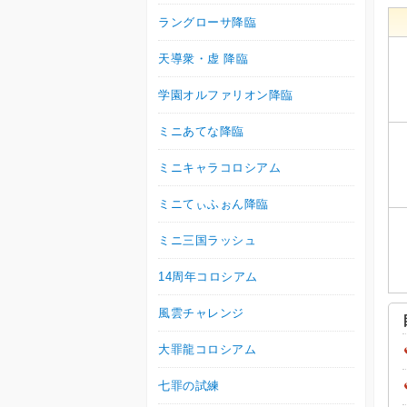
ラングローサ降臨
天導衆・虚 降臨
学園オルファリオン降臨
ミニあてな降臨
ミニキャラコロシアム
ミニてぃふぉん降臨
ミニ三国ラッシュ
14周年コロシアム
風雲チャレンジ
大罪龍コロシアム
七罪の試練