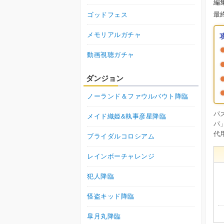
編
最
ゴッドフェス
メモリアルガチャ
動画視聴ガチャ
ダンジョン
ノーランド＆ファウルバウト降臨
パ
メイド織姫&執事彦星降臨
パ
代
ブライダルコロシアム
レインボーチャレンジ
犯人降臨
怪盗キッド降臨
皐月丸降臨