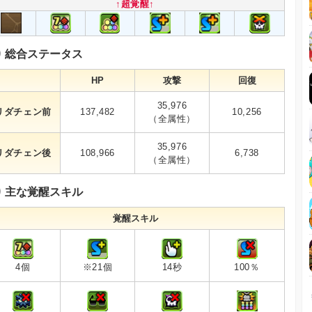
↑超覚醒↑
総合ステータス
HP
攻撃
回復
35,976
リダチェン前
137,482
10,256
（全属性）
35,976
リダチェン後
108,966
6,738
（全属性）
主な覚醒スキル
覚醒スキル
※21個
14秒
100％
4個