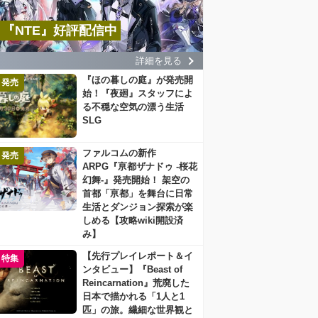
『NTE』好評配信中
詳細を見る
『ほの暮しの庭』が発売開
発売
始！『夜廻』スタッフによ
る不穏な空気の漂う生活
SLG
ファルコムの新作
発売
ARPG『亰都ザナドゥ -桜花
幻舞-』発売開始！ 架空の
首都「亰都」を舞台に日常
生活とダンジョン探索が楽
しめる【攻略wiki開設済
み】
【先行プレイレポート＆イ
特集
ンタビュー】『Beast of
Reincarnation』荒廃した
日本で描かれる「1人と1
匹」の旅。繊細な世界観と