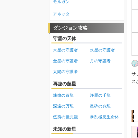
モルガン
アネッタ
ダンジョン攻略
守霊の天体
木星の守護者
水星の守護者
金星の守護者
月の守護者
太陽の守護者
サ
ス
再臨の超星
煉燼の百龍
浄罪の千龍
深遠の万龍
星砕の兆龍
伍窮の億兆龍
暴乱極悪生命体
未知の新星