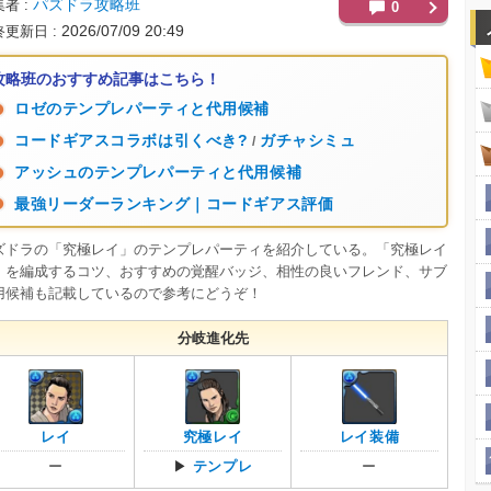
パズドラ攻略班
集者
0
2026/07/09 20:49
終更新日
攻略班のおすすめ記事はこちら！
ロゼのテンプレパーティと代用候補
コードギアスコラボは引くべき?
ガチャシミュ
/
アッシュのテンプレパーティと代用候補
最強リーダーランキング｜コードギアス評価
ズドラの「究極レイ」のテンプレパーティを紹介している。「究極レイ
」を編成するコツ、おすすめの覚醒バッジ、相性の良いフレンド、サブ
用候補も記載しているので参考にどうぞ！
分岐進化先
レイ
究極レイ
レイ装備
ー
▶
テンプレ
ー