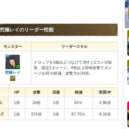
究極レイのリーダー性能
モンスター
リーダースキル
ドロップを5個以上つなげて消すと2コンボ加
算、固定1ダメージ。4色以上同時攻撃でダメ
究極レイ
ージを65％軽減、攻撃力が24倍。
HP
攻撃
回復
軽減
実質HP
L
1倍
24倍
1倍
65％
2.86倍
LF
1倍
576倍
1倍
87.75％
8.16倍