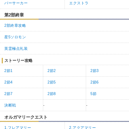
バーサーカー
エクストラ
第2部終章
2部終章攻略
星5ソロモン
英霊極点礼装
ストーリー攻略
2節1
2節2
2節3
2節4
2節5
2節6
2節7
2節8
5節
決断戦
-
-
オルガマリークエスト
1.フレアマリー
2.アクアマリー