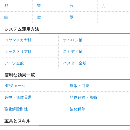
裁
讐
分
月
臨
欺
獣
システム運用方法
コヤンスカヤ軸
オベロン軸
キャストリア軸
スカディ軸
アーツ全般
バスター全般
便利な効果一覧
NPチャージ
無敵・回避
必中・無敵貫通
弱体解除・無効
強化解除耐性
強化解除
宝具とスキル