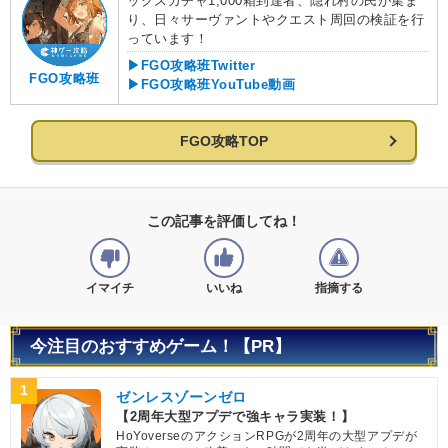
ックスガチャ1,000箱到達者、隠れ村の民が集ま
り、日々サーヴァントやクエスト周回の検証を行
っています！
▶FGO攻略班Twitter
FGO攻略班
▶FGO攻略班YouTube動画
FGO攻略TOP
この記事を評価してね！
イマイチ
いいね
指摘する
今注目のおすすめゲーム！【PR】
1
ゼンレスゾーンゼロ
【2周年大型アプデで強キャラ実装！】
HoYoverseのアクションRPGが2周年の大型アプデが