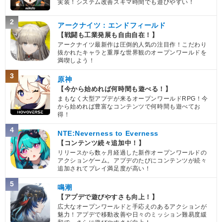
実装！システム改善スキマ時間でも遊びやすい！
2
アークナイツ：エンドフィールド
【戦闘も工業発展も自由自在！】
アークナイツ最新作は圧倒的人気の注目作！こだわり
抜かれたキャラと重厚な世界観のオープンワールドを
満喫しよう！
3
原神
【今から始めれば何時間も遊べる！】
まもなく大型アプデが来るオープンワールドRPG！今
から始めれば豊富なコンテンツで何時間も遊べてお
得！
4
NTE:Neverness to Everness
【コンテンツ続々追加中！】
リリースから数ヶ月経過した新作オープンワールドの
アクションゲーム。アプデのたびにコンテンツが続々
追加されてプレイ満足度が高い！
5
鳴潮
【アプデで遊びやすさも向上！】
広大なオープンワールドと手応えのあるアクションが
魅力！アプデで移動改善や日々のミッション難易度緩