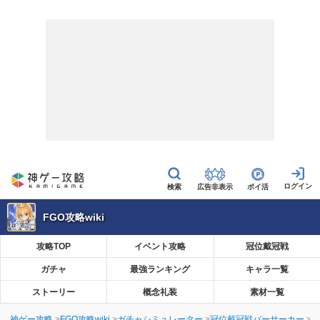
広告非表示
ポイ活
FGO攻略wiki
攻略TOP
イベント攻略
冠位戴冠戦
ガチャ
最強ランキング
キャラ一覧
ストーリー
概念礼装
素材一覧
神ゲー攻略
FGO攻略wiki
ガチャシミュレーター
冠位戴冠戦バーサーカー
【