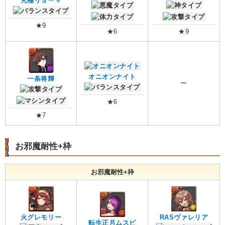
究極リョーマ
★9
★6
★9
オニオンナイト
一条将輝
ー
★6
★7
お邪魔耐性+枠
お邪魔耐性+枠
火グレモリー
RASヴァレリア
転生正月ムスビ