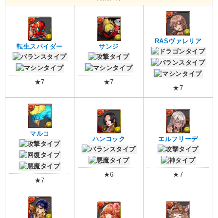
RASヴァレリア
転生スパイダー
サンジ
★7
★7
★7
マルコ
ハンコック
エルフリーデ
★6
★7
★7