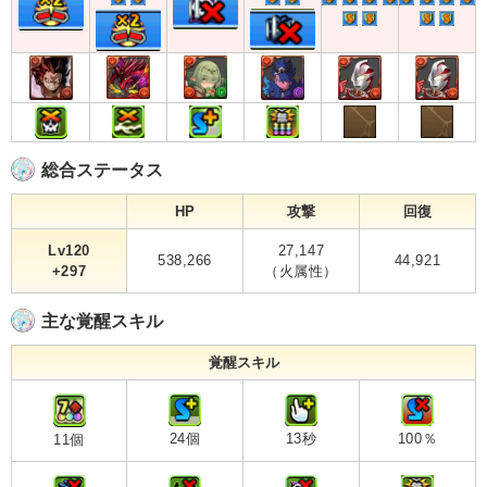
総合ステータス
HP
攻撃
回復
Lv120
27,147
538,266
44,921
+297
（火属性）
主な覚醒スキル
覚醒スキル
24個
13秒
100％
11個