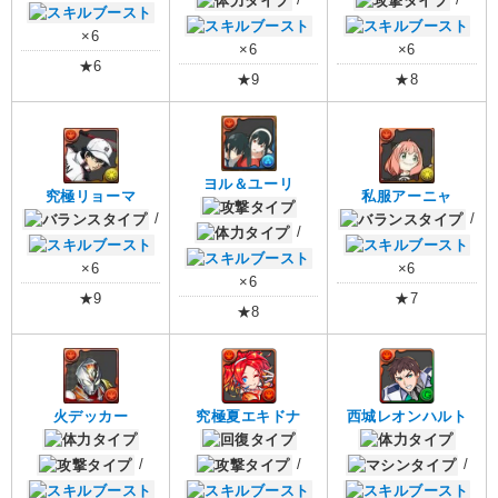
×6
×6
×6
★6
★9
★8
ヨル＆ユーリ
究極リョーマ
私服アーニャ
/
/
/
×6
×6
×6
★9
★7
★8
火デッカー
究極夏エキドナ
西城レオンハルト
/
/
/