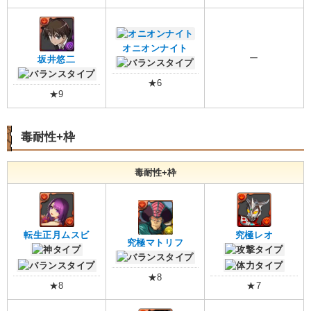
オニオンナイト
ー
坂井悠二
★6
★9
毒耐性+枠
毒耐性+枠
転生正月ムスビ
究極レオ
究極マトリフ
★8
★8
★7