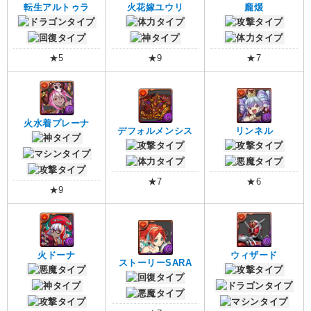
転生アルトゥラ
火花嫁ユウリ
龐煖
★5
★9
★7
火水着プレーナ
デフォルメンシス
リンネル
★7
★6
★9
火ドーナ
ウィザード
ストーリーSARA