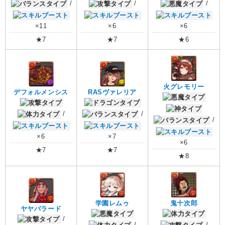
/
/
/
×11
×6
×6
★7
★7
★6
火グレモリー
デフォルメンシス
RASヴァレリア
/
/
/
×6
×7
×6
★7
★7
★8
学園レムゥ
鬼十次郎
ヤヤバラード
/
/
/