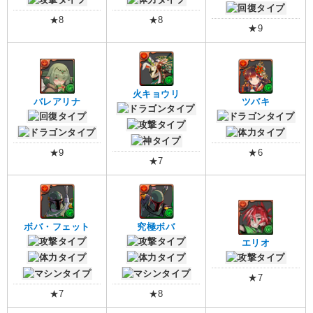
★8
★8
★9
火キョウリ
バレアリナ
ツバキ
★9
★6
★7
ボバ・フェット
究極ボバ
エリオ
★7
★7
★8