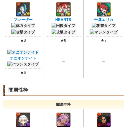
ブレーザー
HEARTS
千葉エリカ
★8
★8
★7
オニオンナイト
ー
ー
★6
闇属性枠
闇属性枠