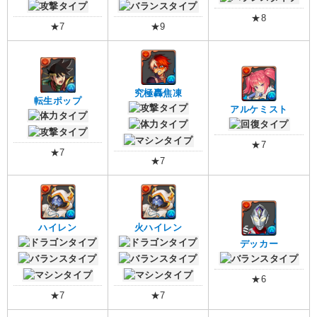
★8
★7
★9
究極轟焦凍
転生ポップ
アルケミスト
★7
★7
★7
ハイレン
火ハイレン
デッカー
★6
★7
★7