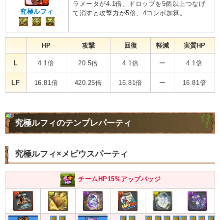
ラメータが4.1倍。ドロップを5個以上つなげ
究極ルフィ
て消すと攻撃力が5倍、4コンボ加算。
HP
攻撃
回復
軽減
実質HP
L
4.1倍
20.5倍
4.1倍
ー
4.1倍
LF
16.81倍
420.25倍
16.81倍
ー
16.81倍
究極ルフィのテンプレパーティ
究極ルフィ×メビウスパーティ
チームHP15%アップバッジ