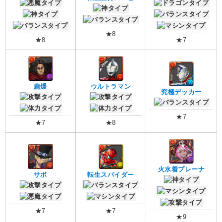
★8
★8
★7
龐煖
ウルトラマン
究極デッカー
★7
★7
★8
火水着プレーナ
サボ
転生スパイダー
★7
★7
★9