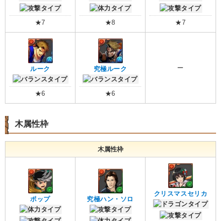
★7
★8
★7
ー
ルーク
究極ルーク
★6
★6
木属性枠
木属性枠
クリスマスセリカ
ポップ
究極ハン・ソロ