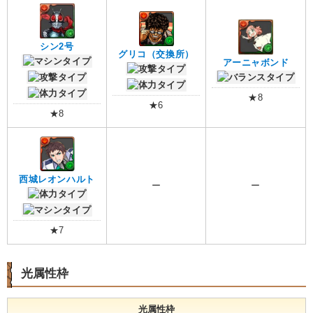
シン2号
グリコ（交換所）
アーニャボンド
★8
★6
★8
西城レオンハルト
ー
ー
★7
光属性枠
光属性枠