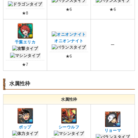
★6
★6
★8
オニオンナイト
千葉エリカ
ー
★6
★7
水属性枠
水属性枠
ポップ
シーウルフ
リョーマ