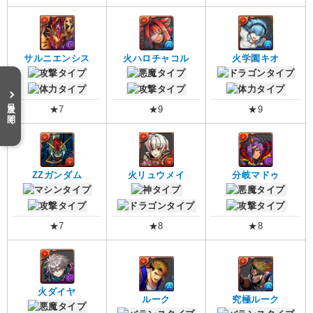
サルニエンシス
火ハロチャコル
火学園キオ
目次を開く
★7
★9
★9
ZZガンダム
火リュウメイ
分岐マドゥ
★7
★8
★8
火ダイヤ
ルーク
究極ルーク