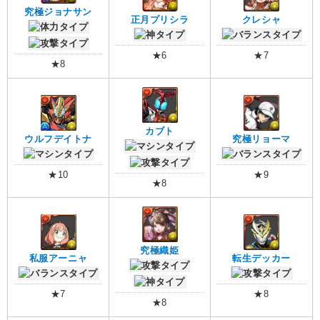
究極ジョナサン
正月プリシラ
クレシャ
★6
★7
★8
カブト
ウルフデイトナ
究極リョーマ
★10
★9
★8
究極織姫
私服アーニャ
転生デッカー
★7
★8
★8