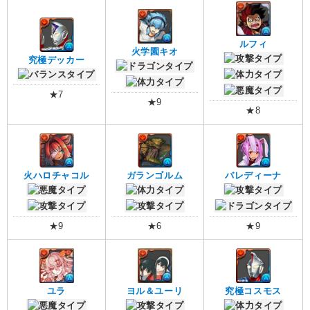
ルフィ
火学園キオ
究極デッカー
★7
★9
★8
火ハロチャコル
ガランゴルム
バレディーナ
★9
★6
★9
ユラ
ヨル＆ユーリ
究極コスモス