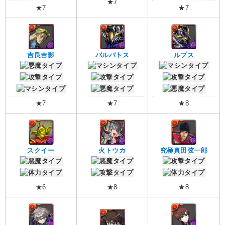
★7
★7
★7
吉良吉影
バルバトス
ルプス
★7
★7
★8
スクイー
火トウカ
究極真田弦一郎
★6
★8
★8