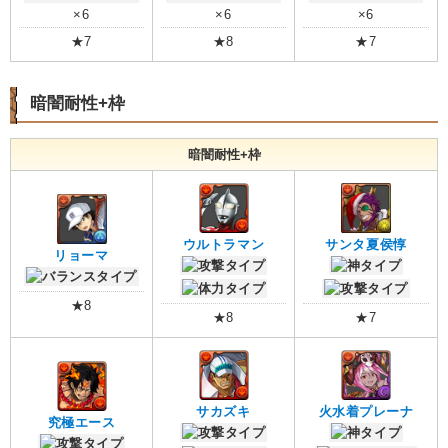
×6
×6
×6
★7
★8
★7
暗闇耐性+枠
暗闇耐性+枠
ウルトラマン
サンタ夏侯惇
リョーマ
★8
★8
★7
サカズキ
火水着プレーナ
究極エース