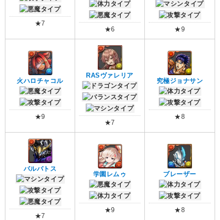
★7
★6
★9
RASヴァレリア
火ハロチャコル
究極ジョナサン
★9
★8
★7
バルバトス
学園レムゥ
ブレーザー
★9
★8
★7