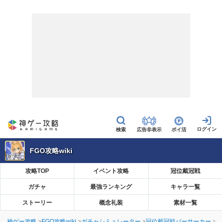
広告非表示
ポイ活
FGO攻略wiki
攻略TOP
イベント攻略
冠位戴冠戦
ガチャ
最強ランキング
キャラ一覧
ストーリー
概念礼装
素材一覧
神ゲー攻略
FGO攻略wiki
ガチャシミュレーター
冠位戴冠戦バーサーカー
【