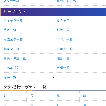
スター効率
礼装おすすめ
サーヴァント
全キャラ一覧
新キャラ
特攻一覧
特性一覧
再臨画像一覧
ボイス一覧
元ネタ一覧
天地人一覧
身長・体重一覧
性別一覧
レベル120
声優一覧
絵師一覧
-
クラス別サーヴァント一覧
剣
弓
槍
騎
術
殺
狂
盾