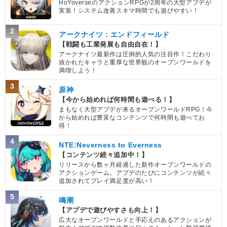
HoYoverseのアクションRPGが2周年の大型アプデが
実装！システム改善スキマ時間でも遊びやすい！
2
アークナイツ：エンドフィールド
【戦闘も工業発展も自由自在！】
アークナイツ最新作は圧倒的人気の注目作！こだわり
抜かれたキャラと重厚な世界観のオープンワールドを
満喫しよう！
3
原神
【今から始めれば何時間も遊べる！】
まもなく大型アプデが来るオープンワールドRPG！今
から始めれば豊富なコンテンツで何時間も遊べてお
得！
4
NTE:Neverness to Everness
【コンテンツ続々追加中！】
リリースから数ヶ月経過した新作オープンワールドの
アクションゲーム。アプデのたびにコンテンツが続々
追加されてプレイ満足度が高い！
5
鳴潮
【アプデで遊びやすさも向上！】
広大なオープンワールドと手応えのあるアクションが