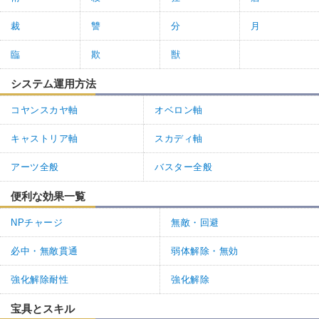
裁
讐
分
月
臨
欺
獣
システム運用方法
コヤンスカヤ軸
オベロン軸
キャストリア軸
スカディ軸
アーツ全般
バスター全般
便利な効果一覧
NPチャージ
無敵・回避
必中・無敵貫通
弱体解除・無効
強化解除耐性
強化解除
宝具とスキル