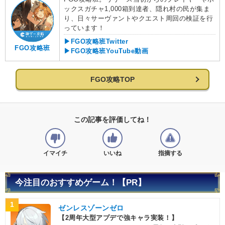
ックスガチャ1,000箱到達者、隠れ村の民が集ま
り、日々サーヴァントやクエスト周回の検証を行
っています！
▶FGO攻略班Twitter
FGO攻略班
▶FGO攻略班YouTube動画
FGO攻略TOP
この記事を評価してね！
イマイチ
いいね
指摘する
今注目のおすすめゲーム！【PR】
1
ゼンレスゾーンゼロ
【2周年大型アプデで強キャラ実装！】