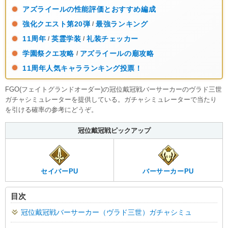
アズライールの性能評価とおすすめ編成
強化クエスト第20弾
最強ランキング
/
11周年
英霊学装
礼装チェッカー
/
/
学園祭クエ攻略
アズライールの廟攻略
/
11周年人気キャラランキング投票！
FGO(フェイトグランドオーダー)の冠位戴冠戦バーサーカーのヴラド三世
ガチャシミュレーターを提供している。ガチャシミュレーターで当たり
を引ける確率の参考にどうぞ。
冠位戴冠戦ピックアップ
セイバーPU
バーサーカーPU
目次
冠位戴冠戦バーサーカー（ヴラド三世）ガチャシミュ