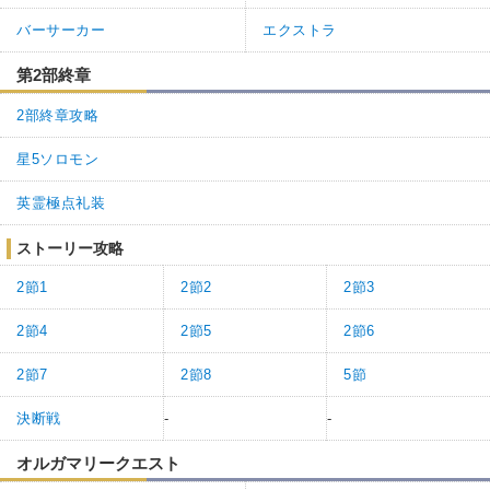
バーサーカー
エクストラ
第2部終章
2部終章攻略
星5ソロモン
英霊極点礼装
ストーリー攻略
2節1
2節2
2節3
2節4
2節5
2節6
2節7
2節8
5節
決断戦
-
-
オルガマリークエスト