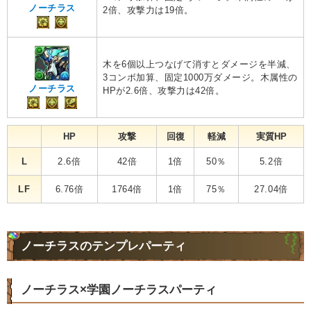
ノーチラス
2倍、攻撃力は19倍。
木を6個以上つなげて消すとダメージを半減、
3コンボ加算、固定1000万ダメージ。木属性の
ノーチラス
HPが2.6倍、攻撃力は42倍。
HP
攻撃
回復
軽減
実質HP
L
2.6倍
42倍
1倍
50％
5.2倍
LF
6.76倍
1764倍
1倍
75％
27.04倍
ノーチラスのテンプレパーティ
ノーチラス×学園ノーチラスパーティ