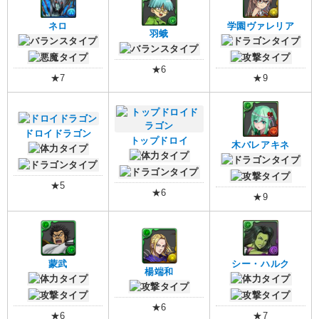
ネロ
学園ヴァレリア
羽蛾
★6
★7
★9
ドロイドラゴン
トップドロイ
木バレアキネ
★5
★6
★9
蒙武
シー・ハルク
楊端和
★6
★6
★7