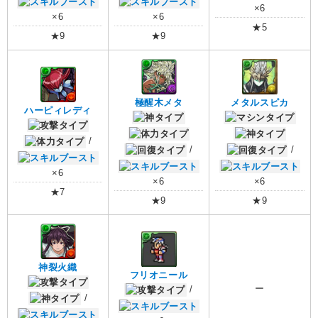
×6
×6
×6
★5
★9
★9
極醒木メタ
メタルスピカ
ハーピィレディ
/
/
/
×6
×6
×6
★7
★9
★9
神裂火織
フリオニール
ー
/
/