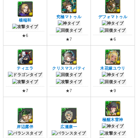
究極マトゥル
デフォマトゥル
楊端和
★6
★7
★6
ティエラ
クリスマスパティ
木花嫁ユウリ
★7
★7
★9
極醒木雷神
岸辺露伴
広瀬康一