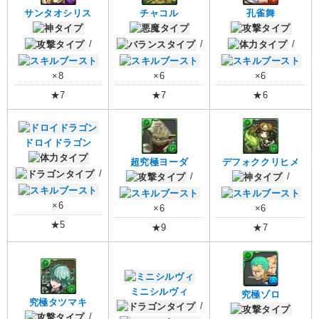
サンタオシリス
チャコル
孔雀舞
/
/
/
×8
×6
×6
★7
★7
★6
ドロイドラゴン
超究極ヨーダ
デフォククリヒメ
/
/
/
×6
×6
×6
★5
★9
★7
ミニシルヴィ
究極ゾロ
究極タツマキ
/
/