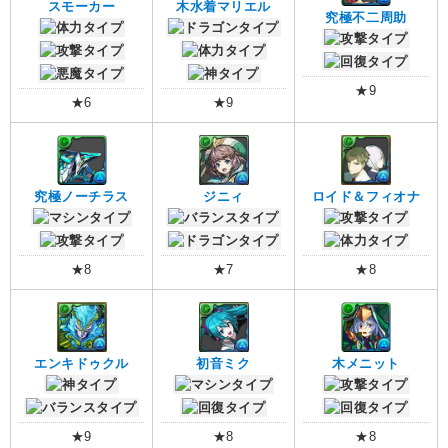
スモーカー
木水着マリエル
究極不二周助
★9
★6
★9
究極ノーチラス
ジニィ
ロイド＆フィオナ
★8
★7
★8
エンキドゥクル
初音ミク
木メニット
★9
★8
★8