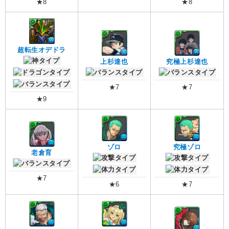
★8
★8
超転生オデドラ
上杉達也
究極上杉達也
★7
★7
★9
ゾロ
究極ゾロ
老倉育
★7
★6
★7