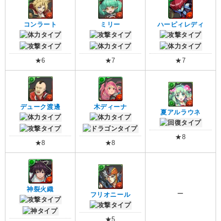
コンラート
ミリー
ハーピィレディ
★6
★7
★7
デューク渡邊
木ディーナ
夏アルラウネ
★8
★8
★8
神裂火織
ー
フリオニール
★5