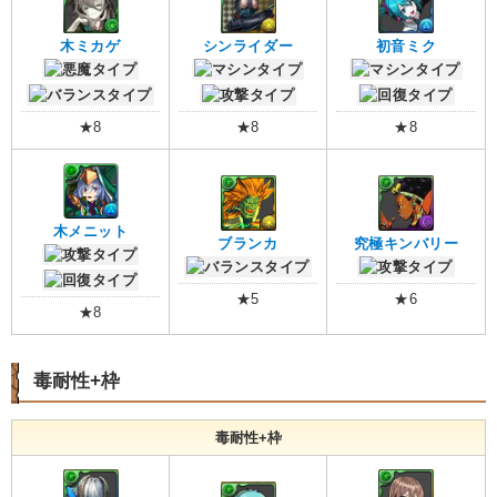
木ミカゲ
シンライダー
初音ミク
★8
★8
★8
木メニット
ブランカ
究極キンバリー
★5
★6
★8
毒耐性+枠
毒耐性+枠