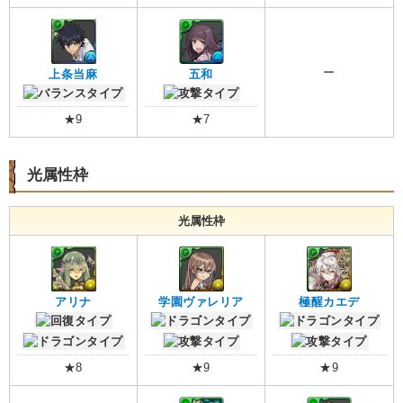
ー
上条当麻
五和
★9
★7
光属性枠
光属性枠
アリナ
学園ヴァレリア
極醒カエデ
★8
★9
★9