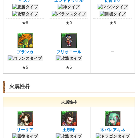
イズナ
エンキドゥクル
初音ミク
★8
★9
★8
ー
ブランカ
フリオニール
★5
★6
火属性枠
火属性枠
リーリア
土蜘蛛
木バレアキネ