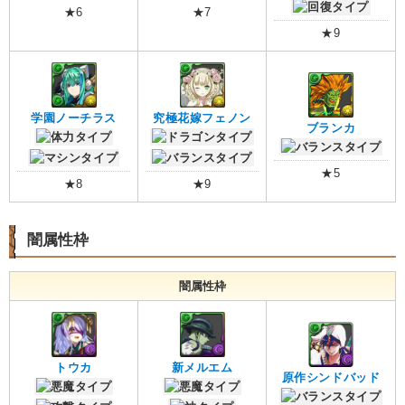
★6
★7
★9
学園ノーチラス
究極花嫁フェノン
ブランカ
★5
★8
★9
闇属性枠
闇属性枠
トウカ
新メルエム
原作シンドバッド