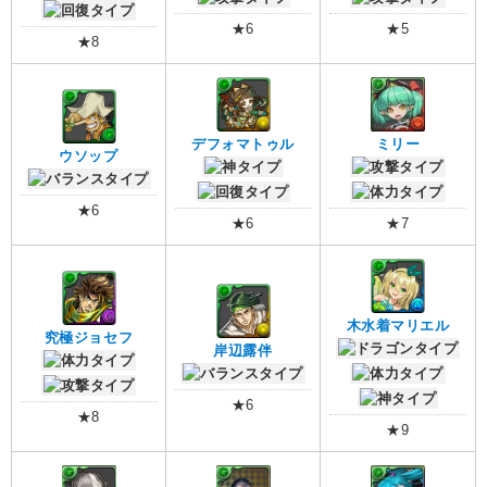
★6
★5
★8
デフォマトゥル
ミリー
ウソップ
★6
★6
★7
木水着マリエル
究極ジョセフ
岸辺露伴
★6
★8
★9