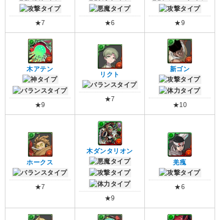
★7
★6
★9
木アテン
新ゴン
リクト
★7
★9
★10
木ダンタリオン
ホークス
羌瘣
★7
★6
★9