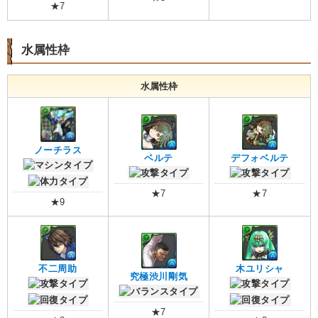
★7
水属性枠
水属性枠
ノーチラス
ベルテ
デフォベルテ
★7
★7
★9
不二周助
木ユリシャ
究極渋川剛気
★7