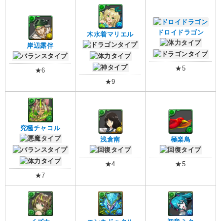
ドロイドラゴン
木水着マリエル
岸辺露伴
★5
★6
★9
究極チャコル
浅倉南
極楽鳥
★4
★5
★7