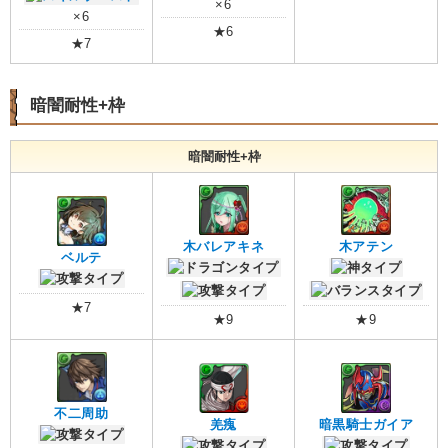
×6
×6
★6
★7
暗闇耐性+枠
暗闇耐性+枠
木バレアキネ
木アテン
ベルテ
★7
★9
★9
不二周助
羌瘣
暗黒騎士ガイア