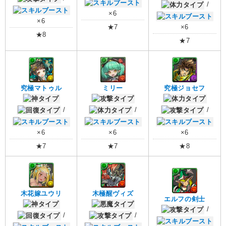
/
×6
×6
★7
×6
★8
★7
究極マトゥル
ミリー
究極ジョセフ
/
/
/
×6
×6
×6
★7
★7
★8
木花嫁ユウリ
木極醒ヴィズ
エルフの剣士
/
/
/