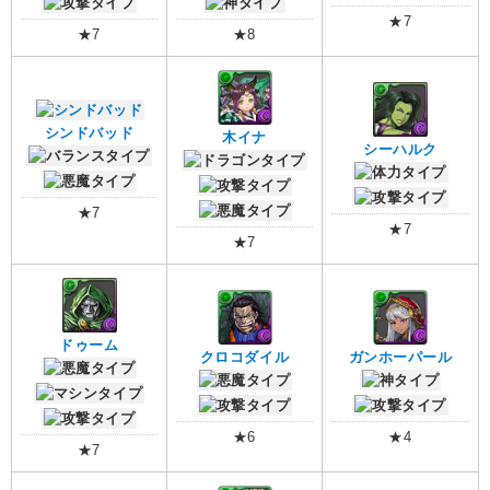
★7
★7
★8
シンドバッド
木イナ
シーハルク
★7
★7
★7
ドゥーム
クロコダイル
ガンホーパール
★6
★4
★7