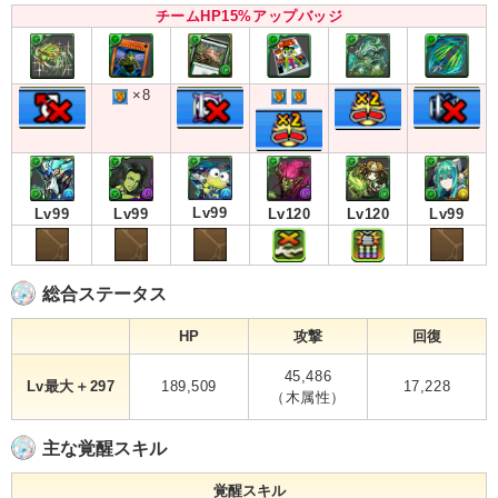
チームHP15%アップバッジ
×8
Lv99
Lv99
Lv99
Lv99
Lv120
Lv120
総合ステータス
HP
攻撃
回復
45,486
Lv最大＋297
189,509
17,228
（木属性）
主な覚醒スキル
覚醒スキル