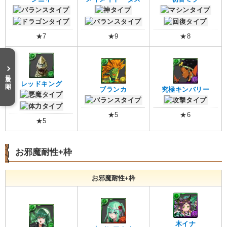
★7
★9
★8
目次を開く
レッドキング
ブランカ
究極キンバリー
★5
★6
★5
お邪魔耐性+枠
お邪魔耐性+枠
木イナ