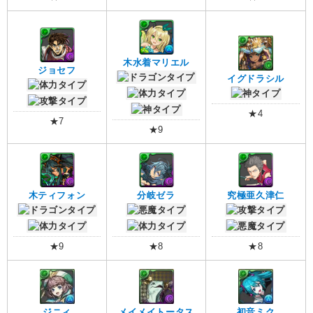
木水着マリエル
ジョセフ
イグドラシル
★4
★7
★9
木ティフォン
分岐ゼラ
究極亜久津仁
★9
★8
★8
ジニィ
メイメイトータス
初音ミク