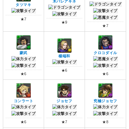
木バレアキネ
タツマキ
★7
★9
★7
蒙武
クロコダイル
楊端和
★6
★6
★6
コンラート
ジョセフ
究極ジョセフ
★6
★7
★8