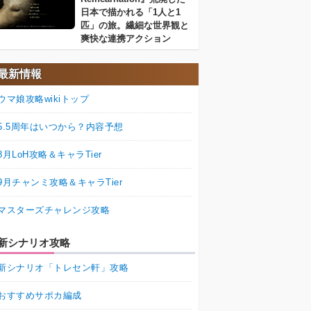
日本で描かれる「1人と1
匹」の旅。繊細な世界観と
爽快な連携アクション
最新情報
ウマ娘攻略wikiトップ
5.5周年はいつから？内容予想
8月LoH攻略＆キャラTier
9月チャンミ攻略＆キャラTier
マスターズチャレンジ攻略
新シナリオ攻略
新シナリオ「トレセン軒」攻略
おすすめサポカ編成