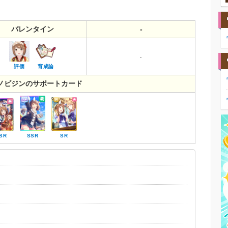
バレンタイン
-
-
評価
育成論
ノビジンのサポートカード
SR
SSR
SR