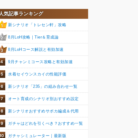
人気記事ランキング
新シナリオ「トレセン軒」攻略
1
8月LoH攻略｜Tier＆育成論
2
8月LoHコース解説と有効加速
3
4
9月チャンミコース攻略と有効加速
5
水着セイウンスカイの性能評価
6
新シナリオ「235」の組み合わせ一覧
7
オート育成のシナリオ別おすすめ設定
8
新シナリオおすすめサポカ編成＆代用
9
ガチャはどれを引くべき？おすすめ一覧
10
ガチャシミュレーター｜最新版