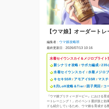
【ウマ娘】
オーダートレ
ウマ娘攻略班
編集者
2026/07/13 10:16
最終更新日
水着セイウンスカイ＆メジロブライト
新シナリオ攻略
サポカ編成
23
/
/
水着セイウンスカイ
水着メジロ
/
キセキSSR
アモアイSSR
マスチ
/
/
8月LoH攻略＆Tier
因子周回
コ
/
/
『ウマ娘プリティーダービー』における育
ートレーニング！」のイベント選択肢と効
ドも紹介しているため、ウマ娘を育成する