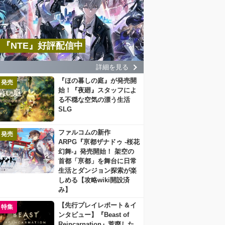
『NTE』好評配信中
詳細を見る
『ほの暮しの庭』が発売開
発売
始！『夜廻』スタッフによ
る不穏な空気の漂う生活
SLG
ファルコムの新作
発売
ARPG『亰都ザナドゥ -桜花
幻舞-』発売開始！ 架空の
首都「亰都」を舞台に日常
生活とダンジョン探索が楽
しめる【攻略wiki開設済
み】
【先行プレイレポート＆イ
特集
ンタビュー】『Beast of
Reincarnation』荒廃した