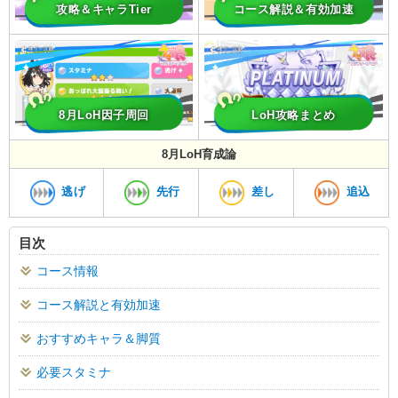
攻略＆キャラTier
コース解説＆有効加速
8月LoH因子周回
LoH攻略まとめ
8月LoH育成論
逃げ
先行
差し
追込
目次
コース情報
コース解説と有効加速
おすすめキャラ＆脚質
必要スタミナ