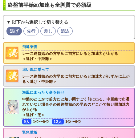
終盤前半始め加速も全脚質で必須級
▼ 以下から選択して切り替える
逃げ
先行
差し
追込
飛竜乗雲
レース終盤始めの方早めに前方にいると加速力が上がる
＜逃げ・中距離＞
追い風に乗って
レース終盤始めの方早めに前方にいると加速力がわずかに上が
る＜逃げ・中距離＞
海風にまったり身を任せ
中盤のどこかで前方だと短い間すごく前に出る。中距離で出遅
れていない場合その後終盤始めの早めのどこかで短い間加速力
が上がる
＜逃げ・芝＞
9人
1位〜5位
12人
1位〜6位
緊急重版