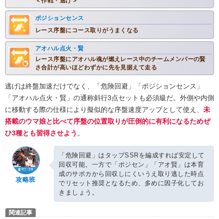
＜作戦・逃げ＞
ポジションセンス
レース序盤にコース取りがうまくなる
アオハル点火・賢
レース序盤にアオハル魂が燃えレース中のチームメンバーの賢
さ合計が高いほどわずかに先を見据えて走る
逃げは終盤加速だけでなく、「危険回避」「ポジションセンス」
「アオハル点火・賢」の通称斜行3点セットも必須級だ。外側や内側
に移動する際の仕様により擬似的な序盤速度アップとして使え、
未
搭載のウマ娘と比べて序盤の位置取りが圧倒的に有利になるためぜ
ひ3種とも習得させよう
。
「危険回避」はタップSSRを編成すれば安定して
回収可能。一方で「ポジセン」「アオ賢」は本育
成のサポカから回収しにくいうえ取り逃した時点
攻略班
でリセット推奨となるため、多めに因子化してお
きましょう。