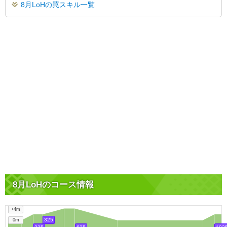
8月LoHの罠スキル一覧
8月LoHのコース情報
+4m
325
0m