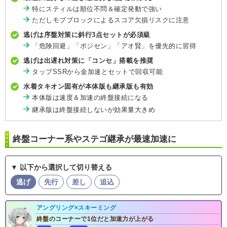
特にスティルは順位不問＆確定発動で強い
ただしモブブロックによるスコア欠損リスクに注意
逃げは序盤対策に斜行3点セットが必須級
「危険回避」「ポジセン」「アオ賢」を優先的に習得
逃げは出遅れ対策に「コンセ」搭載を推奨
タップSSRから金加速とセットで回収可能
水着タキオン固有が本体版も継承版も有効
本体版は速度＆加速の終盤接続になる
継承版は終盤接続しないが効果量大きめ
終盤コーナー系やステゴ継承が最速加速に
▼ 以下から選択して切り替える
逃げ
先行
差し
追込
アングリング×スキーミング
終盤のコーナーで1位だと加速力が上がる