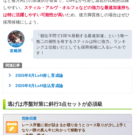
など後方向けの加速択が豊富で、LoHながら差し追込が比較的活躍
しやすい。
スティル・アルヴ・オルフェなどの強力な最速加速持ち
は特に活躍しやすい可能性が高い
ため、後方脚質推しの場合はぜひ
採用候補にしよう。
「順位不問で100％発動する最速加速」という唯一
無二の個性を有するスティルは特に強力。ランキ
ング上位狙いだとしても採用候補に入るレベルで
攻略班
す！
2026年8月LoH差し育成論
2026年8月LoH追込育成論
逃げは序盤対策に斜行3点セットが必須級
危険回避
レース序盤に前が詰まるか競り合うとコース取りが少し上手く
なりバ群の真ん中に向かって移動する