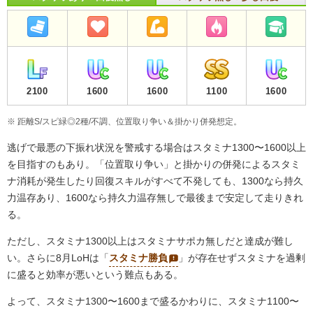
2100
1600
1600
1100
1600
※ 距離S/スピ緑◎2種/不調、位置取り争い＆掛かり併発想定。
逃げで最悪の下振れ状況を警戒する場合はスタミナ1300〜1600以上
を目指すのもあり。「位置取り争い」と掛かりの併発によるスタミ
ナ消耗が発生したり回復スキルがすべて不発しても、1300なら持久
力温存あり、1600なら持久力温存無しで最後まで安定して走りきれ
る。
ただし、スタミナ1300以上はスタミナサポカ無しだと達成が難し
い。さらに8月LoHは「
スタミナ勝負
」が存在せずスタミナを過剰
に盛ると効率が悪いという難点もある。
よって、スタミナ1300〜1600まで盛るかわりに、スタミナ1100〜