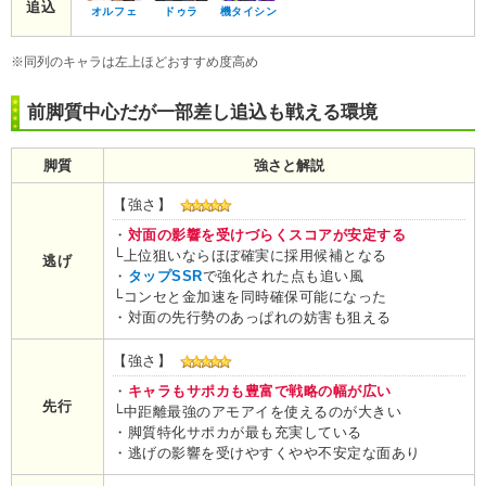
追込
オルフェ
ドゥラ
機タイシン
※同列のキャラは左上ほどおすすめ度高め
前脚質中心だが一部差し追込も戦える環境
脚質
強さと解説
【強さ】
・
対面の影響を受けづらくスコアが安定する
└上位狙いならほぼ確実に採用候補となる
逃げ
・
タップSSR
で強化された点も追い風
└コンセと金加速を同時確保可能になった
・対面の先行勢のあっぱれの妨害も狙える
【強さ】
・
キャラもサポカも豊富で戦略の幅が広い
先行
└中距離最強のアモアイを使えるのが大きい
・脚質特化サポカが最も充実している
・逃げの影響を受けやすくやや不安定な面あり