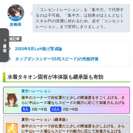
「コンセントレーション」を「集中力」で代用す
るのは不可能。「集中力」は効果がほとんどなく
スキルPtの浪費に終わるため、必ず「コンセント
攻略班
レーション」まで習得しきりましょう。
目次を開く
2026年8月LoH逃げ育成論
タップダンスシチーSSR(スピード)の性能評価
水着タキオン固有が本体版も継承版も有効
夏空ハレーション
後半のコーナーで好位置だと少しの間速度をすごく上げる、さ
らに中山レース場ならスピードの能力に応じて加速力も上げる
9人
2位〜5位
12人
2位〜6位
夏空ハレーション（継承版）
後半のコーナーで好位置だと少しの間速度を少し上げる、さら
に中山レース場ならスピードの能力に応じて加速力も上げる