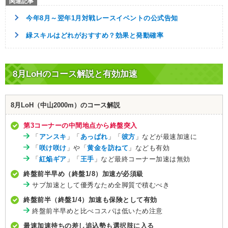
今年8月～翌年1月対戦レースイベントの公式告知
緑スキルはどれがおすすめ？効果と発動確率
8月LoHのコース解説と有効加速
8月LoH（中山2000m）のコース解説
第3コーナーの中間地点から終盤突入
「
アンスキ
」「
あっぱれ
」「
彼方
」などが最速加速に
「
咲け咲け
」や「
黄金を訪ねて
」なども有効
「
紅焔ギア
」「
王手
」など最終コーナー加速は無効
終盤前半早め（終盤1/8）加速が必須級
サブ加速として優秀なため全脚質で積むべき
終盤前半（終盤1/4）加速も保険として有効
終盤前半早めと比べコスパは低いため注意
最速加速持ちの差し追込勢も選択肢に入る