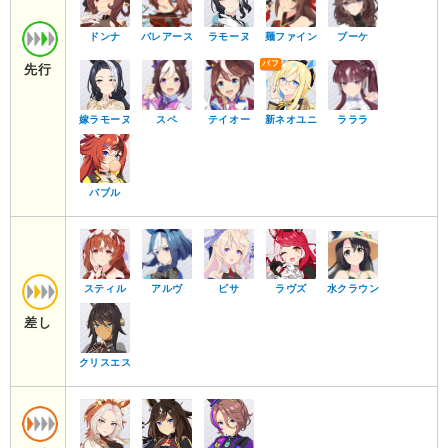
ドンナ
バレアース
ラモーヌ
麺ファイン
ブーケ
先行
嫁ラモーヌ
スペ
テイオー
新ネオユニ
ラララ
バブル
スティル
アルヴ
ピサ
ラヴズ
水クラウン
差し
クリスエス