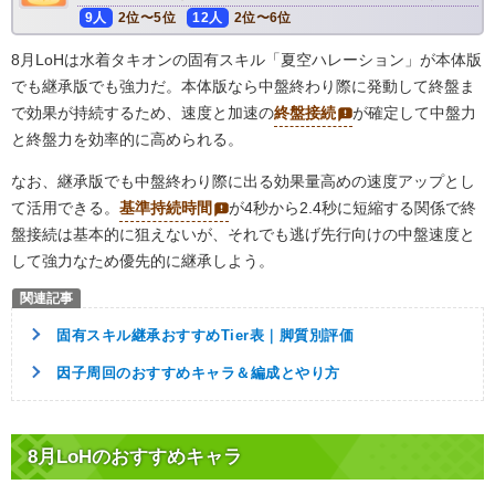
9人
2位〜5位
12人
2位〜6位
8月LoHは水着タキオンの固有スキル「夏空ハレーション」が本体版
でも継承版でも強力だ。本体版なら中盤終わり際に発動して終盤ま
で効果が持続するため、速度と加速の
終盤接続
が確定して中盤力
と終盤力を効率的に高められる。
なお、継承版でも中盤終わり際に出る効果量高めの速度アップとし
て活用できる。
基準持続時間
が4秒から2.4秒に短縮する関係で終
盤接続は基本的に狙えないが、それでも逃げ先行向けの中盤速度と
して強力なため優先的に継承しよう。
固有スキル継承おすすめTier表｜脚質別評価
因子周回のおすすめキャラ＆編成とやり方
8月LoHのおすすめキャラ