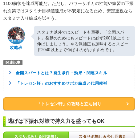
1100前後を達成可能だ。ただし、パワーサポカの性能や練習の下振
れ次第ではスタミナ目標値達成が不安定になるため、安定重視なら
スタミナ入り編成を試そう。
スタミナ以外ではスピードも重要。「全開スパー
ト」発動のためにもスピードは必ず2001以上まで
伸ばしましょう。やる気補正も加味するとスピー
攻略班
ド2040以上まで伸ばすのがおすすめです。
全開スパートとは？発生条件・効果・関連スキル
「トレセン軒」のおすすめサポカ編成と代用候補
「トレセン軒」の攻略と立ち回り
逃げは下振れ対策で持久力を盛ってもOK
スタサポあり＆回復無し
スタサポ無し＆少し回復2