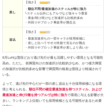
【強さ】
・
順位不問/最速加速のスティルが特に強力
差し
└スティル以外にもアルヴなど強キャラ豊富
・黄金/咲け咲けなど加速択も比較的多め
・外回りやブロック事故率が懸念点
【強さ】
・最速加速持ちの一部キャラが採用候補に
追込
・差しと比べてサポカ性能で劣るのが難点
・外回りやブロック事故率が差しより高いか
8月LoHは普段どおり逃げ先行が最も活躍しやすい環境となる可能性
高め。ただし、前脚質向けの加速択が比較的少なめ、かつ後方脚質
の加速択が比較的多めな影響で脚質間の格差は普段より軽減されて
いる。
よって、逃げ先行中心だが一部の差し追込も十分採用候補になる環
境と考えられる。
順位不問の確定最速加速を持つスティル、および
最速加速と伸び2種を持つアルヴは特に強力
で環境に与える影響が大
きい。ランキング上位狙いでも採用候補となる可能性があるため要