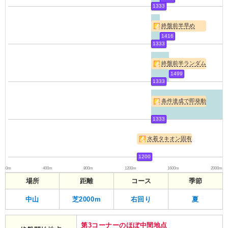
1333
終盤前半早め
1416
1333
終盤前半ランダム
1499
1333
条件達成で即発動
1333
水着タキオン固有
1200
0m
400m
800m
1200m
1600m
2000m
場所
距離
コース
季節
中山
芝2000m
右回り
夏
第3コーナーのほぼ中間地点