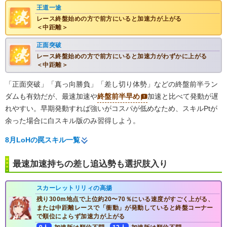
王道一途
レース終盤始めの方で前方にいると加速力が上がる
＜中距離＞
正面突破
レース終盤始めの方で前方にいると加速力がわずかに上がる
＜中距離＞
「正面突破」「真っ向勝負」「差し切り体勢」などの終盤前半ラン
ダムも有効だが、最速加速や
終盤前半早め
加速と比べて発動が遅
れやすい。早期発動すれば強いがコスパが低めなため、スキルPtが
余った場合に白スキル版のみ習得しよう。
8月LoHの罠スキル一覧
最速加速持ちの差し追込勢も選択肢入り
スカーレットリリィの高揚
残り300m地点で上位約20〜70％にいる速度がすごく上がる、
または中距離レースで「衝動」が発動していると終盤コーナー
で順位によらず加速力が上がる