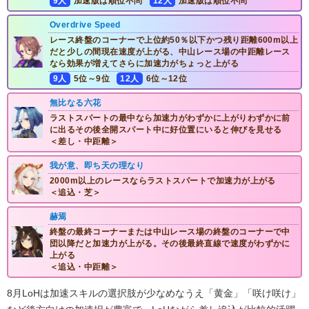
9人
加速版は順位不問
12人
加速版は順位不問
Overdrive Speed
レース終盤のコーナーで上位約50％以下かつ残り距離600m以上
だと少しの間現在速度が上がる、中山レース場の中距離レース
なら効果が増えてさらに加速力がちょっと上がる
9人
5位～9位
12人
6位～12位
無比なる六花
ラストスパートの最中なら加速力がわずかに上がりわずかに前
に出るその後全開スパート中に好位置にいると伸びを見せる
＜差し・中距離＞
我が意、即ち天の理なり
2000m以上のレースならラストスパートで加速力が上がる
＜追込・芝＞
赫焉
終盤の最終コーナーまたは中山レース場の終盤のコーナーで中
団以降だと加速力が上がる。その後最終直線で速度がわずかに
上がる
＜追込・中距離＞
8月LoHは加速スキルの選択肢が少なめなうえ「黄金」「咲け咲け」