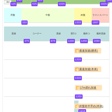
235
625
193
-4m
125
525
1025
1825
序盤
中盤
終盤
ラストスパート
333
1333
1667
直線
コーナー
直線
第3コ
最終コ
最終直線
375
875
1200
1450
1690
最速加速(継承)
1333
最速加速(本体)
1333
17m遅れ加速
1350
終盤前半早め(本体)
1416