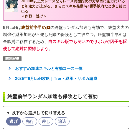
2000m以上のレースならレース終盤始めの方早めに前方にいる
と加速力が上がる、さらにスキル発動時2番手以内だと少し前に
出る
＜作戦・逃げ＞
8月LoHは
終盤前半早め
の終盤ランダム加速も有効で、終盤火力の
増強や継承加速が不発した際の保険として役立つ。終盤前半早めは
全脚質に存在するため、
白スキル版でも良いのでサポカや因子を駆
使して絶対に習得しよう
。
おすすめ加速スキルと有効コース一覧
2026年8月LoH攻略｜Tier・継承・サポカ編成
終盤前半ランダム加速も保険として有効
▼ 以下から選択して切り替える
逃げ
先行
差し
追込