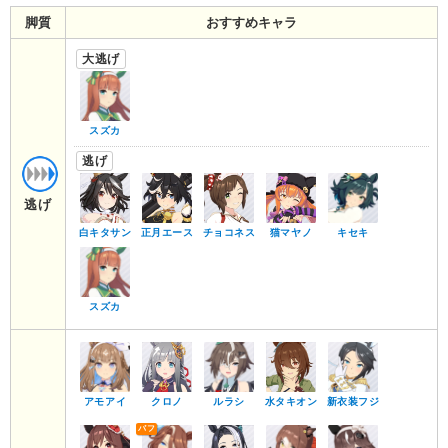
脚質
おすすめキャラ
大逃げ
スズカ
逃げ
逃げ
白キタサン
正月エース
チョコネス
猫マヤノ
キセキ
スズカ
アモアイ
クロノ
ルラシ
水タキオン
新衣装フジ