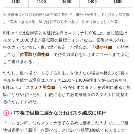
2100
1100
1600
1400
1600
※ 距離S/スピ緑◎2種/良バ場/不調の条件で、掛かりが発生しても持久力温存無
しで完走できる水準。逃げは位置取り争いあり、掛かり無しとして計算。
8月LoHでは全脚質とも逃げ先行はスタミナ1100以上、差し追込は
スタミナ1000以上が最低限の目標ラインとなる。回復スキル無し・
持久力デバフ無し・良バ場と仮定した場合に、「
掛かり
」が発生
しても「
位置取り調整
」で持久力温存を出さずにゴールまで安定
して走りきれる。
ただし、重バ場で「てるてる坊主」を使えない場合や持久力消費ス
キルを考慮する場合はスタミナ1200〜1400前後まで盛るのもあり。
8月LoHは「
スタミナ勝負
」が存在せずスタミナを過剰に盛ると無
駄になりやすいため、目的に応じて必要最低限のスタミナに調整す
るのがおすすめだ。
パワ根で目標に届かなければスタ編成に移行
「トレセン軒」ならスタミナ因子を多めに継承したうえでシニア級
地域選択で「新潟」を選べば、スピ2パワ根賢1編成でもスタミナ