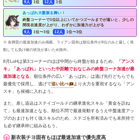
9人
1位
12人
1位
あっぱれ大盤振る舞い！
終盤コーナーで3位以上にいてかつゴールまでが遠いと、少しの
間現在速度が上がり、わずかに加速力が上がる
9人
1位〜3位
12人
1位〜3位
※ 各脚質の最速加速のみ掲載、ライアン固有は順位条件が8位のみと厳しく発
動しても負け確の状況が多いため除外。
8月LoHは第3コーナーのほぼ中間から終盤が始まるため、
「アンス
キ」「あっぱれ」といった中距離でおなじみの終盤コーナ加速が最
速加速となる
。順位条件の広い「あっぱれ」は逃げ先行どちらでも
最優先で採用し、逃げで
追い比べ
より火力を重視するなら「アン
スキ」も候補に入れよう。
また、差し追込はステイゴールドの継承進化スキル「黄金を訪ね
て」も最速加速となる。順位不問で最速発動するうえ中盤速度アッ
プのおまけも付く強スキルのため、ステゴを所有済みでも未所持で
も必ず継承枠に組み込もう。
新衣装チヨ固有もほぼ最速加速で優先度高