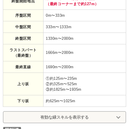
終盤開始地点
（最終コーナーまで約127m）
序盤区間
0m〜333m
中盤区間
333m〜1333m
終盤区間
1330m〜2000m
ラストスパート
1666m〜2000m
（最終盤）
最終直線
1690m〜2000m
①約125m〜235m
上り坂
②約325m〜525m
③約1825m〜1935m
下り坂
約625m〜1025m
有効な緑スキルを表示する