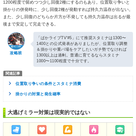
1200程度で留めつつ少し回復2種にするのもあり。位置取り争いと
掛かりの併発時に、少し回復2種が発動すれば持久力温存が出ない。
また、少し回復のどちらか片方が不発しても持久力温存は出るが最
後まで安定して完走できる。
「ぱかライブTV'#5」にて推奨スタミナは1300〜
1400との公式発表がありましたが、位置取り調整
＆掛かりや重バ場をケアしたいガチ勢でなければ
攻略班
1300以上は過剰。普通に育てるならスタミナ
1000〜1100程度で十分です。
位置取り争いの条件とスタミナ消費
掛かりの対策と発生確率
大逃げミラー対策は現実的ではない