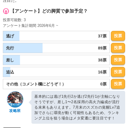
注目だ。
【アンケート】どの脚質で参加予定？
投票可能数: 3
アンケート集計期間 2026年6月 ~
投票
37票
逃げ
投票
89票
先行
投票
38票
差し
投票
16票
追込
投票
0票
その他（コメント欄にどうぞ！）
基本的には逃げ1先行2か逃げ2先行1が主軸になり
そうですが、差し1〜2名採用の高火力編成が流行
る未来もありえます。7月末のスズカの覚醒Lv7追
攻略班
加でさらに環境が動く可能性もあるため、ランキ
ング上位を狙う場合はメタ変遷に要注目です！