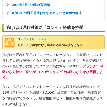
2026年8月LoH逃げ育成論
8月LoHの因子周回おすすめキャラとサポカ編成
逃げは出遅れ対策に「コンセ」搭載を推奨
コンセントレーション
スタートが得意になり出遅れる時間が少なくなる
逃げは出遅れ対策用の「コンセントレーション」も重要だ。コンセ
無しで出遅れが発生すると後方に押し込まれやすく、対面の逃げと
のハナ取り争いに負けてスコア欠損に繋がりやすい。
プラチナ1〜4
狙いなら抜いて良いが、LoHランキング上位狙いならぜひ習得しよ
う
。
なお、逃げで「コンセントレーション」を取りたい場合はタップ
SSR（スピード）を編成すればOK。終盤前半早め加速「飛龍乗雲」
を同時習得できるうえ、練習性能やヒント性能も現環境最強クラス
のため無駄がない。