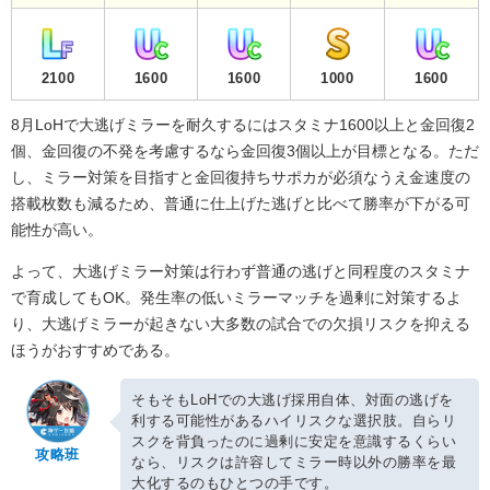
2100
1600
1600
1000
1600
8月LoHで大逃げミラーを耐久するにはスタミナ1600以上と金回復2
個、金回復の不発を考慮するなら金回復3個以上が目標となる。ただ
し、ミラー対策を目指すと金回復持ちサポカが必須なうえ金速度の
搭載枚数も減るため、普通に仕上げた逃げと比べて勝率が下がる可
能性が高い。
よって、大逃げミラー対策は行わず普通の逃げと同程度のスタミナ
で育成してもOK。発生率の低いミラーマッチを過剰に対策するよ
り、大逃げミラーが起きない大多数の試合での欠損リスクを抑える
ほうがおすすめである。
そもそもLoHでの大逃げ採用自体、対面の逃げを
利する可能性があるハイリスクな選択肢。自らリ
スクを背負ったのに過剰に安定を意識するくらい
攻略班
なら、リスクは許容してミラー時以外の勝率を最
大化するのもひとつの手です。