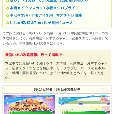
新シナリオ攻略
サポカ編成
235の組み合わせ
/
/
水着セイウンスカイ
水着メジロブライト
/
キセキSSR
アモアイSSR
マスチャレ攻略
/
/
8月LoH攻略＆Tier
因子周回
コース
/
/
ウマ娘における「8月LoH」を掲載！8月LoH（中距離/中山2000m）のコー
ス攻略をはじめ、有効加速・おすすめキャラ・必要スタミナも紹介して
いるため、ウマ娘8月LoHの参考にどうぞ。
最新LoHの攻略情報に絞って掲載中！
本記事では最新LoHにおけるコース情報・有効加速・おすすめキャ
ラ・必要スタミナなどを解説中。リーグオブヒーローズの基本ルー
ル・報酬・開催履歴については「LoH攻略まとめ」をご覧くださ
い。
8月14日開催！8月LoH攻略記事