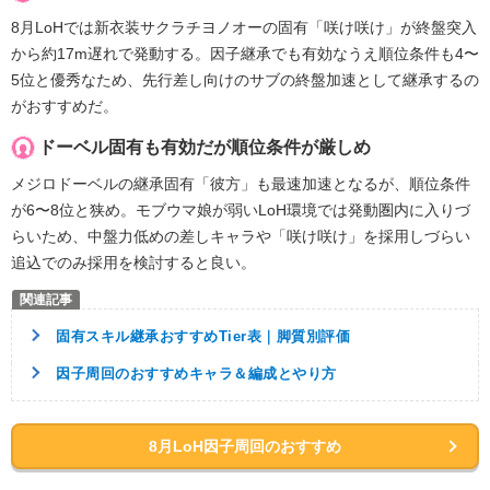
8月LoHでは新衣装サクラチヨノオーの固有「咲け咲け」が終盤突入
から約17m遅れで発動する。因子継承でも有効なうえ順位条件も4〜
5位と優秀なため、先行差し向けのサブの終盤加速として継承するの
がおすすめだ。
ドーベル固有も有効だが順位条件が厳しめ
メジロドーベルの継承固有「彼方」も最速加速となるが、順位条件
が6〜8位と狭め。モブウマ娘が弱いLoH環境では発動圏内に入りづ
らいため、中盤力低めの差しキャラや「咲け咲け」を採用しづらい
追込でのみ採用を検討すると良い。
固有スキル継承おすすめTier表｜脚質別評価
因子周回のおすすめキャラ＆編成とやり方
8月LoH因子周回のおすすめ