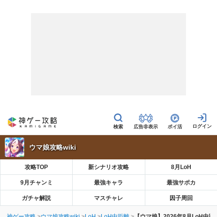
広告非表示
ポイ活
ウマ娘攻略wiki
攻略TOP
新シナリオ攻略
8月LoH
9月チャンミ
最強キャラ
最強サポカ
ガチャ解説
マスチャレ
因子周回
神ゲー攻略
ウマ娘攻略wiki
LoH
LoH中距離
【ウマ娘】2026年8月LoH