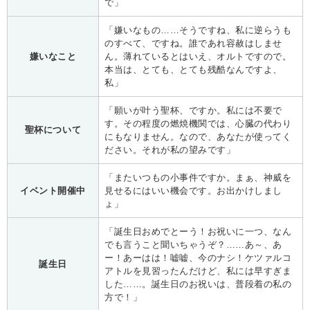
で」
「嫌いなもの……そうですね、私に逆らうも
のすべて、ですね。誰であれ容赦はしませ
嫌いなこと
ん。薄れているとはいえ、オルトですので。
本当は、とても、とても残酷なんですよ、
私」
「願いが叶う聖杯、ですか。私には不要で
す。その程度の燃焼機関では、心臓の代わり
聖杯について
にもなりません。なので、あなたが使ってく
ださい。それが私の望みです」
「またいつもの小事件ですか。まぁ、神威を
イベント開催中
見せるにはいい機会です。お出かけしまし
ょ」
「誕生日おめでとーう！お祝いに一つ、なん
でも言うこと聞いちゃうぞ？……あ～、あ
ー！あーはは！嘘嘘、今のナシ！ケツァルコ
誕生日
アトルを見習ったんだけど、私には早すぎま
した……。誕生日のお祝いは、普段着の私の
方で！」