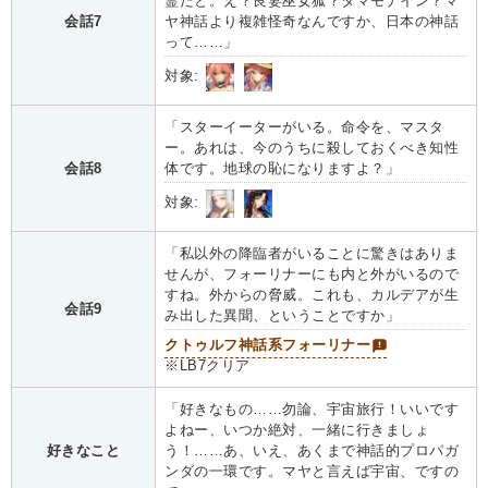
霊だと。え？良妻巫女狐？タマモナイン？マ
会話7
ヤ神話より複雑怪奇なんですか、日本の神話
って……」
対象:
「スターイーターがいる。命令を、マスタ
ー。あれは、今のうちに殺しておくべき知性
会話8
体です。地球の恥になりますよ？」
対象:
「私以外の降臨者がいることに驚きはありま
せんが、フォーリナーにも内と外がいるので
すね。外からの脅威。これも、カルデアが生
会話9
み出した異聞、ということですか」
クトゥルフ神話系フォーリナー
※LB7クリア
「好きなもの……勿論、宇宙旅行！いいです
よねー、いつか絶対、一緒に行きましょ
好きなこと
う！……あ、いえ、あくまで神話的プロパガ
ンダの一環です。マヤと言えば宇宙、ですの