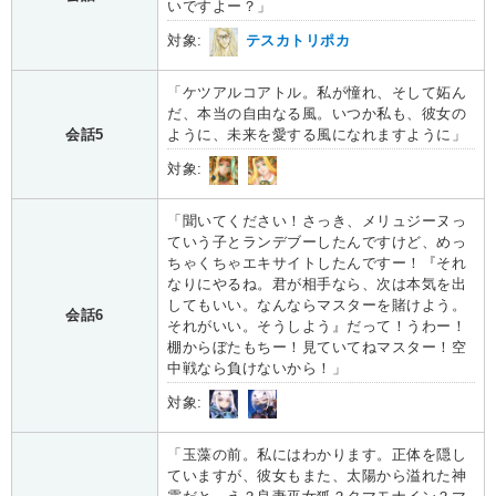
いですよー？」
対象:
テスカトリポカ
「ケツアルコアトル。私が憧れ、そして妬ん
だ、本当の自由なる風。いつか私も、彼女の
会話5
ように、未来を愛する風になれますように」
対象:
「聞いてください！さっき、メリュジーヌっ
ていう子とランデブーしたんですけど、めっ
ちゃくちゃエキサイトしたんですー！『それ
なりにやるね。君が相手なら、次は本気を出
してもいい。なんならマスターを賭けよう。
会話6
それがいい。そうしよう』だって！うわー！
棚からぼたもちー！見ていてねマスター！空
中戦なら負けないから！」
対象:
「玉藻の前。私にはわかります。正体を隠し
ていますが、彼女もまた、太陽から溢れた神