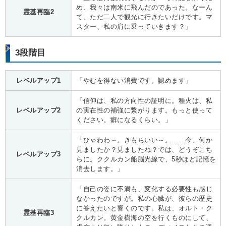
め、我々は南米に飛んだのであった。なーん
霊基再臨2
て、ただ二人で観光に行きたいだけです。マ
スター、私の肩に乗っていきます？」
3段階目
レベルアップ1
「やむを得ない消費です。認めます」
「信仰は、私の方向性の証明に。種火は、私
レベルアップ2
の実在性の補強に繋がります。もっと使って
ください。癖になるくらい。」
「ひゃわわ～。きもちいい～。……今、何か
見ましたか？見ましたね？では、どうぞこち
レベルアップ3
らに。ククルカン船脳光線で、5秒ほど記憶を
消去します。」
「自己の姿に不満も、変化する必要性も感じ
なかったのですが。私の心臓が、彼らの歴史
に答えたいと響くのです。私は、オルト・ク
霊基再臨3
クルカン。黄金樹海の空を行くものにして、