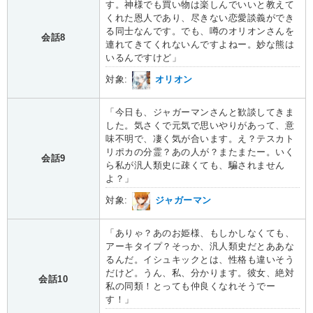
す。神様でも買い物は楽しんでいいと教えて
くれた恩人であり、尽きない恋愛談義ができ
る同士なんです。でも、噂のオリオンさんを
会話8
連れてきてくれないんですよねー。妙な熊は
いるんですけど」
対象:
オリオン
「今日も、ジャガーマンさんと歓談してきま
した。気さくで元気で思いやりがあって、意
味不明で、凄く気が合います。え？テスカト
リポカの分霊？あの人が？またまたー。いく
会話9
ら私が汎人類史に疎くても、騙されません
よ？」
対象:
ジャガーマン
「ありゃ？あのお姫様、もしかしなくても、
アーキタイプ？そっか、汎人類史だとああな
るんだ。イシュキックとは、性格も違いそう
だけど。うん、私、分かります。彼女、絶対
会話10
私の同類！とっても仲良くなれそうでー
す！」