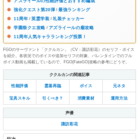
アズライールの性能評価とおすすめ編成
強化クエスト第20弾
最強ランキング
/
11周年
英霊学装
礼装チェッカー
/
/
学園祭クエ攻略
アズライールの廟攻略
/
11周年人気キャラランキング投票！
FGOのサーヴァント「ククルカン」（CV：諏訪彩花）のセリフ・ボイス
を紹介。各状況でのボイスや追加セリフの対象、バレンタインでのフル
ボイス動画も掲載しているので、FGO(FateGO)攻略の参考にどうぞ。
ククルカンの関連記事
性能評価
霊基再臨
ボイス
元ネタ
宝具スキル
引くべき？
消費素材
運用方法
声優
諏訪彩花