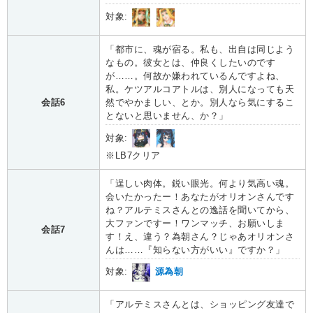
対象:
「都市に、魂が宿る。私も、出自は同じよう
なもの。彼女とは、仲良くしたいのです
が……。何故か嫌われているんですよね、
私。ケツアルコアトルは、別人になっても天
会話6
然でやかましい、とか。別人なら気にするこ
とないと思いません、か？」
対象:
※LB7クリア
「逞しい肉体。鋭い眼光。何より気高い魂。
会いたかったー！あなたがオリオンさんです
ね？アルテミスさんとの逸話を聞いてから、
大ファンですー！ワンマッチ、お願いしま
会話7
す！え、違う？為朝さん？じゃあオリオンさ
んは……『知らない方がいい』ですか？」
対象:
源為朝
「アルテミスさんとは、ショッピング友達で