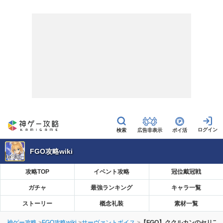
広告非表示
ポイ活
FGO攻略wiki
攻略TOP
イベント攻略
冠位戴冠戦
ガチャ
最強ランキング
キャラ一覧
ストーリー
概念礼装
素材一覧
神ゲー攻略
FGO攻略wiki
サーヴァントボイス
【FGO】ククルカンのセリフ