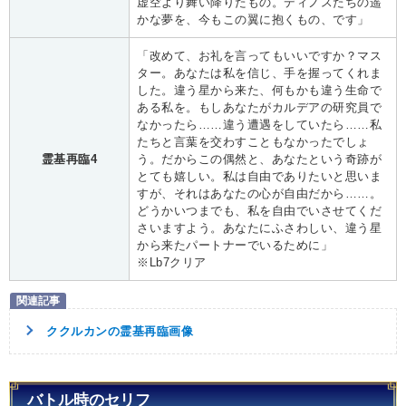
虚空より舞い降りたもの。ディノスたちの遥
かな夢を、今もこの翼に抱くもの、です」
「改めて、お礼を言ってもいいですか？マス
ター。あなたは私を信じ、手を握ってくれま
した。違う星から来た、何もかも違う生命で
ある私を。もしあなたがカルデアの研究員で
なかったら……違う遭遇をしていたら……私
たちと言葉を交わすこともなかったでしょ
霊基再臨4
う。だからこの偶然と、あなたという奇跡が
とても嬉しい。私は自由でありたいと思いま
すが、それはあなたの心が自由だから……。
どうかいつまでも、私を自由でいさせてくだ
さいますよう。あなたにふさわしい、違う星
から来たパートナーでいるために」
※Lb7クリア
ククルカンの霊基再臨画像
バトル時のセリフ