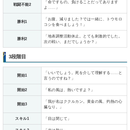
「命ですもの。負けることだってあります
戦闘不能2
よ……」
「お腹、減りました？では一緒に、トウモロ
勝利1
コシを食べましょう！」
「地表調整活動休止。とても刺激的でした。
勝利2
次の戦い、まだでしょうか？」
3段階目
「いいでしょう。死を介して理解する……と
開始1
言うのですね？」
開始2
「私の風は、熱いですよ？」
「我が名はククルカン。黄金の風、灼熱の心
開始3
臓なり。」
スキル1
「目は閉じて」