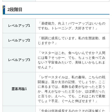
2段階目
「基礎能力、向上！パワーアップはいいもの
レベルアップ1
ですね。トレーニング、大好きです！」
「順調に成長しています。私の生態波動、感
レベルアップ2
じますか？」
「マスターはこれ、食べないんですか？人間
には毒？そっかー、でも、ちょっと食べてみ
レベルアップ3
ない？宇宙食みたいで、美味しいかもしれま
せんよ？」
「レザースタイルは、私の趣味。こちらの戦
闘服は、遥か太古の記憶、でしょうか。ここ
に来るまでは、着飾る必要がなかったと言う
霊基再臨1
か、考えがなかったと言うか、ほぼ裸だった
と言うか。えへへ。でも、これはこれで素敵
でしょ？手足、ぐーんと伸ばせます！」
「生命は何故成長するのか？その謎を解くた