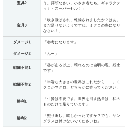
宝具2
う。拝領なさい、小さき者たち。ギャラクテ
ィカ・スーパーセル！」
「吹き飛ばされ、乾燥されましたか？はあ。
宝具3
まだ足りないようですね。ミクロの塵になり
なさい！」
ダメージ1
「参考になります」
ダメージ2
「んー」
「器がある以上、壊れるのは自明の理。残念
戦闘不能1
です」
「半端な大きさの世界はこれだから……。ミ
戦闘不能2
クロかマクロ、どちらかに寄ってください」
「生贄は不要です。世界を回す熱量は、私の
勝利1
ものだけで足りています」
「照り返し、眩しかったですか？でも、サン
勝利2
グラスは付けないでくださいね」