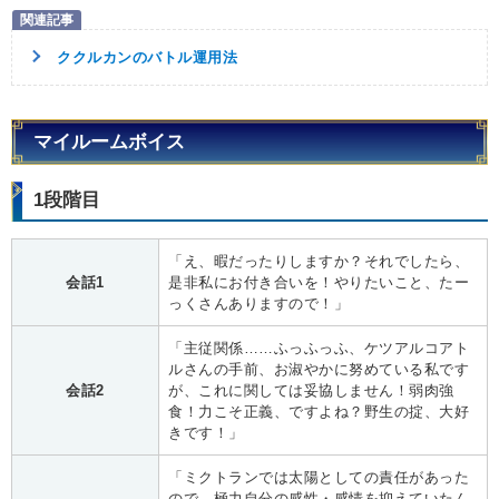
ククルカンのバトル運用法
マイルームボイス
1段階目
「え、暇だったりしますか？それでしたら、
会話1
是非私にお付き合いを！やりたいこと、たー
っくさんありますので！」
「主従関係……ふっふっふ、ケツアルコアト
ルさんの手前、お淑やかに努めている私です
会話2
が、これに関しては妥協しません！弱肉強
食！力こそ正義、ですよね？野生の掟、大好
きです！」
「ミクトランでは太陽としての責任があった
ので、極力自分の感性・感情を抑えていたん