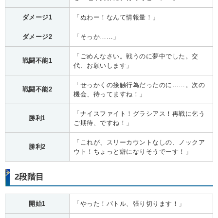
ダメージ1
「ぬわー！なんて情報量！」
ダメージ2
「そっか……」
「ごめんなさい。戦うのに夢中でした。交
戦闘不能1
代、お願いします」
「せっかくの接触行為だったのに……。次の
戦闘不能2
機会、待ってますね！」
「ナイスファイト！グラシアス！再戦に乞う
勝利1
ご期待、ですね！」
「これが、スリーカウントなしの、ノックア
勝利2
ウト！ちょっと癖になりそうでーす！」
2段階目
開始1
「やった！バトル、張り切ります！」