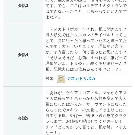
会話3
です。でも、ここはカルデア！ミクトランで
はできなかったこと、しちゃっていいんです
よね？」
「テスカトリポカー？それ、私に聞きます？
汎人類史ではククルカンのライバル！ってこ
とで、見に行ったら思っていたのと違ってた
んです！大人しいと言うか、理知的と言う
か。そう言ったら、何て言ったと思います？
会話4
『そりゃそうだ。お前に比べれば、誰だって
理知的だよ、トリ公』。酷くありませーん？
私、記憶力には自信あるんですけどー？」
対象:
テスカトリポカ
「あれが、ケツアルコアトル。マヤからアス
テカに移ってもちゃっかり名前を変えて大人
気になったばかりか、サーヴァントになった
らなったでメキシコの文化にドはまりした、
自由なる風。やばー、物凄い親近感でクラク
会話5
ラします。お姉様と呼ばせてくださーい！
え？『どっちかって言うと、私が姉』？そん
なー！」