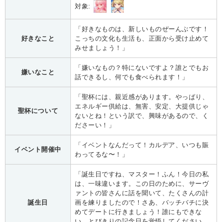
対象:
「好きなものは、新しいものぜーんぶです！
好きなこと
こっちの文化も生活も、正面から受け止めて
みせましょう！」
「嫌いなもの？特にないですよ？誰とでもお
嫌いなこと
話できるし、何でも食べられます！」
「聖杯には、親近感があります。やっぱり、
エネルギー供給は、無害、安定、大提供じゃ
聖杯について
ないとね！という訳で、興味があるので、く
ださーい！」
「イベントなんだって！カルデア、いつも賑
イベント開催中
わってるな〜！」
「誕生日ですね、マスター！ふん！今日の私
は、一味違います。この日のために、サーヴ
ァントの皆さんに話を聞いて、たくさんの計
誕生日
画を練りましたので！さあ、バッチバチに決
めてデートに行きましょう！誰にもできな
い、とびきりの記念日を覚悟してください