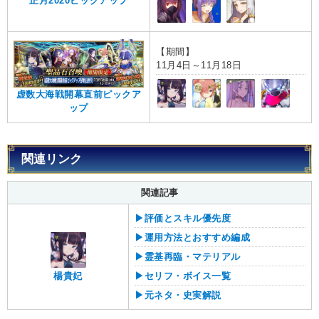
正月2020ピックアップ
【期間】
11月4日～11月18日
虚数大海戦開幕直前ピックア
ップ
関連リンク
関連記事
▶︎評価とスキル優先度
▶︎運用方法とおすすめ編成
▶︎霊基再臨・マテリアル
楊貴妃
▶︎セリフ・ボイス一覧
▶︎元ネタ・史実解説