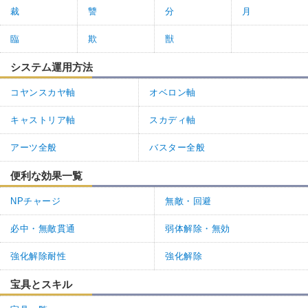
裁
讐
分
月
臨
欺
獣
システム運用方法
コヤンスカヤ軸
オベロン軸
キャストリア軸
スカディ軸
アーツ全般
バスター全般
便利な効果一覧
NPチャージ
無敵・回避
必中・無敵貫通
弱体解除・無効
強化解除耐性
強化解除
宝具とスキル