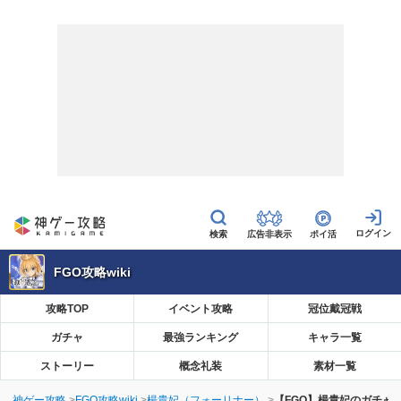
広告非表示
ポイ活
FGO攻略wiki
攻略TOP
イベント攻略
冠位戴冠戦
ガチャ
最強ランキング
キャラ一覧
ストーリー
概念礼装
素材一覧
神ゲー攻略
FGO攻略wiki
楊貴妃（フォーリナー）
【FGO】楊貴妃のガチャ