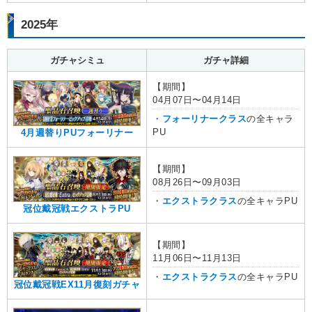
2025年
ガチャシミュ
ガチャ詳細
【期間】
04月07日〜04月14日
・
フォーリナークラス
の全キャラ
PU
4月週替りPUフォーリナー
【期間】
08月26日〜09月03日
・
エクストラクラス
の全キャラPU
冠位戴冠戦エクストラPU
【期間】
11月06日〜11月13日
・
エクストラクラス
の全キャラPU
冠位戴冠戦EX11月復刻ガチャ