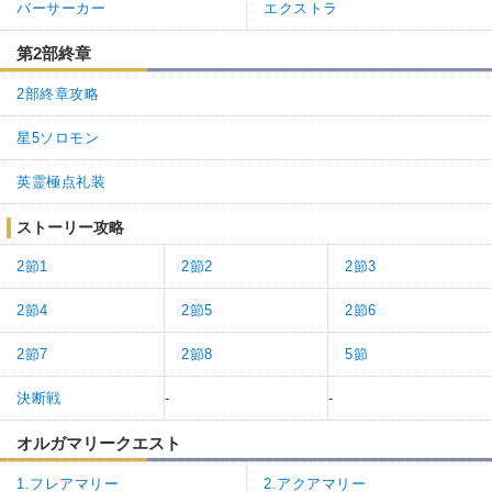
バーサーカー
エクストラ
第2部終章
2部終章攻略
星5ソロモン
英霊極点礼装
ストーリー攻略
2節1
2節2
2節3
2節4
2節5
2節6
2節7
2節8
5節
決断戦
-
-
オルガマリークエスト
1.フレアマリー
2.アクアマリー