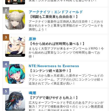
実装！システム改善スキマ時間でも遊びやすい！
2
アークナイツ：エンドフィールド
【戦闘も工業発展も自由自在！】
アークナイツ最新作は圧倒的人気の注目作！こだわり
抜かれたキャラと重厚な世界観のオープンワールドを
満喫しよう！
3
原神
【今から始めれば何時間も遊べる！】
まもなく大型アプデが来るオープンワールドRPG！今
から始めれば豊富なコンテンツで何時間も遊べてお
得！
4
NTE:Neverness to Everness
【コンテンツ続々追加中！】
リリースから数ヶ月経過した新作オープンワールドの
アクションゲーム。アプデのたびにコンテンツが続々
追加されてプレイ満足度が高い！
5
鳴潮
【アプデで遊びやすさも向上！】
広大なオープンワールドと手応えのあるアクションが
魅力！アプデで移動改善や日々のミッション難易度緩
和で、さらに遊びやすさが向上！