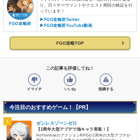
り、日々サーヴァントやクエスト周回の検証を行
っています！
▶FGO攻略班Twitter
FGO攻略班
▶FGO攻略班YouTube動画
FGO攻略TOP
この記事を評価してね！
イマイチ
いいね
指摘する
今注目のおすすめゲーム！【PR】
1
ゼンレスゾーンゼロ
【2周年大型アプデで強キャラ実装！】
HoYoverseのアクションRPGが2周年の大型アプデが