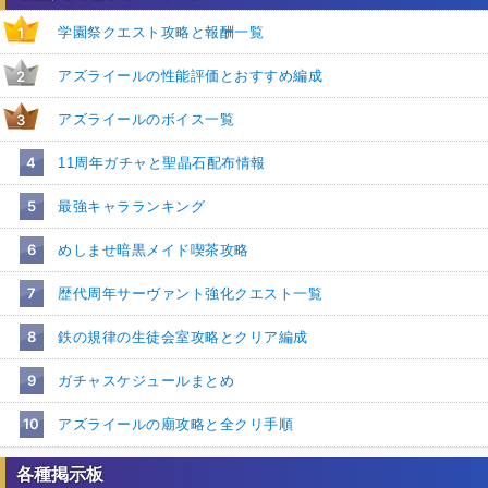
学園祭クエスト攻略と報酬一覧
1
アズライールの性能評価とおすすめ編成
2
アズライールのボイス一覧
3
4
11周年ガチャと聖晶石配布情報
5
最強キャラランキング
6
めしませ暗黒メイド喫茶攻略
7
歴代周年サーヴァント強化クエスト一覧
8
鉄の規律の生徒会室攻略とクリア編成
9
ガチャスケジュールまとめ
10
アズライールの廟攻略と全クリ手順
各種掲示板