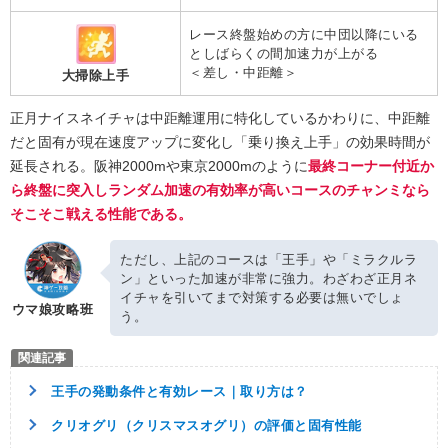
レース終盤始めの方に中団以降にいる
としばらくの間加速力が上がる
＜差し・中距離＞
大掃除上手
正月ナイスネイチャは中距離運用に特化しているかわりに、中距離
だと固有が現在速度アップに変化し「乗り換え上手」の効果時間が
延長される。阪神2000mや東京2000mのように
最終コーナー付近か
ら終盤に突入しランダム加速の有効率が高いコースのチャンミなら
そこそこ戦える性能である。
ただし、上記のコースは「王手」や「ミラクルラ
ン」といった加速が非常に強力。わざわざ正月ネ
イチャを引いてまで対策する必要は無いでしょ
ウマ娘攻略班
う。
王手の発動条件と有効レース｜取り方は？
クリオグリ（クリスマスオグリ）の評価と固有性能