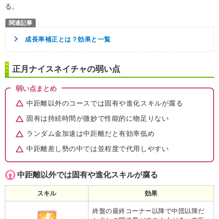
る。
成長率補正とは？効果と一覧
正月ナイスネイチャの弱い点
弱い点まとめ
中距離以外のコースでは固有や進化スキルが腐る
固有は持続時間が微妙で性能的に物足りない
ランダム金加速は中距離だと有効率低め
中距離差し勢の中では並程度で代用しやすい
中距離以外では固有や進化スキルが腐る
スキル
効果
終盤の最終コーナー以降で中団以降だ