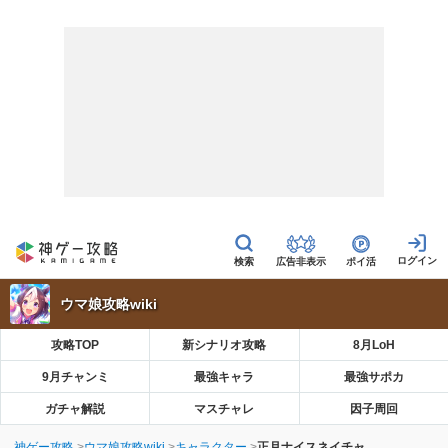
広告非表示
ポイ活
ウマ娘攻略wiki
攻略TOP
新シナリオ攻略
8月LoH
9月チャンミ
最強キャラ
最強サポカ
ガチャ解説
マスチャレ
因子周回
神ゲー攻略
ウマ娘攻略wiki
キャラクター
正月ナイスネイチャ