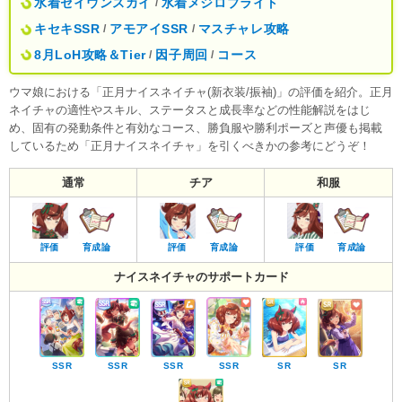
水着セイウンスカイ
水着メジロブライト
/
キセキSSR
アモアイSSR
マスチャレ攻略
/
/
8月LoH攻略＆Tier
因子周回
コース
/
/
ウマ娘における「正月ナイスネイチャ(新衣装/振袖)」の評価を紹介。正月
ネイチャの適性やスキル、ステータスと成長率などの性能解説をはじ
め、固有の発動条件と有効なコース、勝負服や勝利ポーズと声優も掲載
しているため「正月ナイスネイチャ」を引くべきかの参考にどうぞ！
通常
チア
和服
評価
育成論
評価
育成論
評価
育成論
ナイスネイチャのサポートカード
SSR
SSR
SSR
SSR
SR
SR