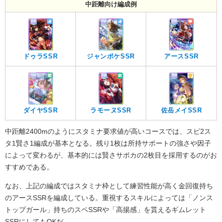
中距離向け編成例
ドゥラSSR
ジャンポケSSR
アースSSR
ダイヤSSR
佐岳メイSSR
ラモーヌSSR
中距離2400mのようにスタミナ要求値が高いコースでは、スピ2ス
タ1賢さ1編成が基本となる。残り1枚は所持サポートの強さや因子
によって変わるが、基本的には賢さサポカの2枚目を採用するのがお
すすめである。
なお、上記の編成ではスタミナ枠として練習性能が高く金回復持ち
のアースSSRを編成している。重視するスキルによっては「ノンス
トップガール」持ちのスペSSRや「高揚感」を貰えるギムレット
SSRにしてもOKだ。