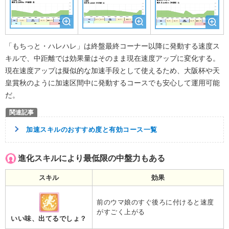
「もちっと・ハレハレ」は終盤最終コーナー以降に発動する速度ス
キルで、中距離では効果量はそのまま現在速度アップに変化する。
現在速度アップは擬似的な加速手段として使えるため、大阪杯や天
皇賞秋のように加速区間中に発動するコースでも安心して運用可能
だ。
加速スキルのおすすめ度と有効コース一覧
進化スキルにより最低限の中盤力もある
スキル
効果
前のウマ娘のすぐ後ろに付けると速度
がすごく上がる
いい味、出てるでしょ？