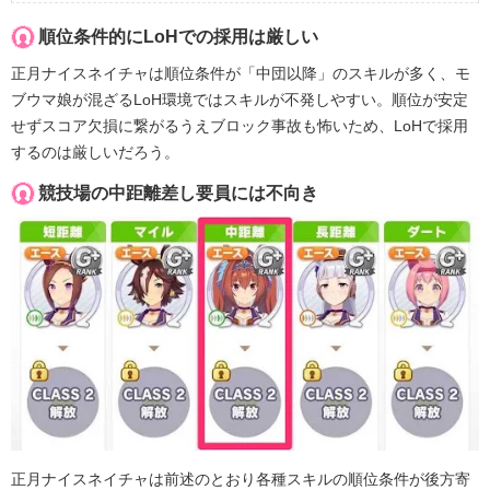
順位条件的にLoHでの採用は厳しい
正月ナイスネイチャは順位条件が「中団以降」のスキルが多く、モ
ブウマ娘が混ざるLoH環境ではスキルが不発しやすい。順位が安定
せずスコア欠損に繋がるうえブロック事故も怖いため、LoHで採用
するのは厳しいだろう。
競技場の中距離差し要員には不向き
正月ナイスネイチャは前述のとおり各種スキルの順位条件が後方寄