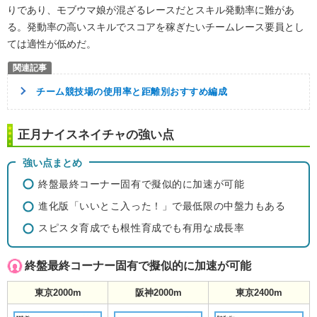
りであり、モブウマ娘が混ざるレースだとスキル発動率に難があ
る。発動率の高いスキルでスコアを稼ぎたいチームレース要員とし
ては適性が低めだ。
チーム競技場の使用率と距離別おすすめ編成
正月ナイスネイチャの強い点
強い点まとめ
終盤最終コーナー固有で擬似的に加速が可能
進化版「いいとこ入った！」で最低限の中盤力もある
スピスタ育成でも根性育成でも有用な成長率
終盤最終コーナー固有で擬似的に加速が可能
東京2000m
阪神2000m
東京2400m