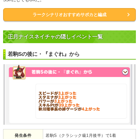
ラークシナリオおすすめサポカと編成
正月ナイスネイチャの隠しイベント一覧
若駒Sの後に・『まぐれ』から
発生条件
若駒S（クラシック級1月後半）で1着