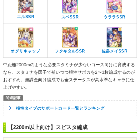
エルSSR
ウララSSR
スペSSR
佐岳メイSSR
オグリキャップ
フクキタルSSR
中距離2000mのような必要スタミナが少ないコース向けに育成する
なら、スタミナを因子で補いつつ根性サポカを2〜3枚編成するのが
おすすめ。無課金向け編成でも全ステータスが高水準なキャラに仕
上げやすい。
根性タイプのサポートカード一覧とランキング
【2200m以上向け】スピスタ編成