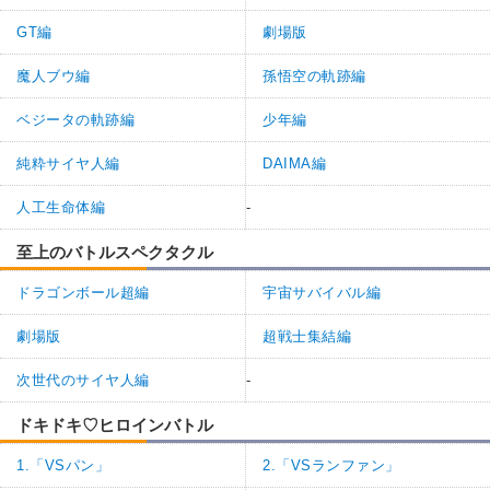
GT編
劇場版
魔人ブウ編
孫悟空の軌跡編
ベジータの軌跡編
少年編
純粋サイヤ人編
DAIMA編
人工生命体編
-
至上のバトルスペクタクル
ドラゴンボール超編
宇宙サバイバル編
劇場版
超戦士集結編
次世代のサイヤ人編
-
ドキドキ♡ヒロインバトル
1.「VSパン」
2.「VSランファン」