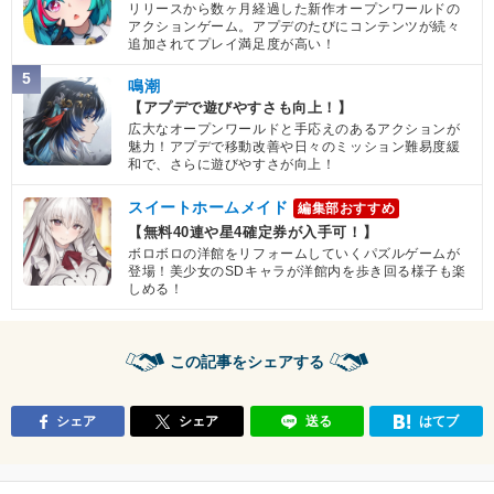
リリースから数ヶ月経過した新作オープンワールドの
アクションゲーム。アプデのたびにコンテンツが続々
追加されてプレイ満足度が高い！
5
鳴潮
【アプデで遊びやすさも向上！】
広大なオープンワールドと手応えのあるアクションが
魅力！アプデで移動改善や日々のミッション難易度緩
和で、さらに遊びやすさが向上！
スイートホームメイド
編集部おすすめ
【無料40連や星4確定券が入手可！】
ボロボロの洋館をリフォームしていくパズルゲームが
登場！美少女のSDキャラが洋館内を歩き回る様子も楽
しめる！
この記事をシェアする
シェア
シェア
送る
はてブ