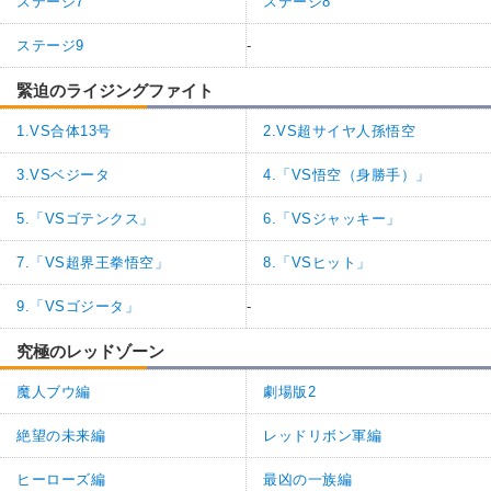
ステージ7
ステージ8
ステージ9
-
緊迫のライジングファイト
1.VS合体13号
2.VS超サイヤ人孫悟空
3.VSベジータ
4.「VS悟空（身勝手）」
5.「VSゴテンクス」
6.「VSジャッキー」
7.「VS超界王拳悟空」
8.「VSヒット」
9.「VSゴジータ」
-
究極のレッドゾーン
魔人ブウ編
劇場版2
絶望の未来編
レッドリボン軍編
ヒーローズ編
最凶の一族編