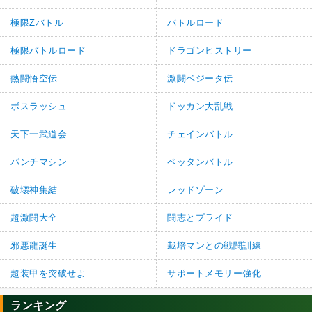
極限Zバトル
バトルロード
極限バトルロード
ドラゴンヒストリー
熱闘悟空伝
激闘ベジータ伝
ボスラッシュ
ドッカン大乱戦
天下一武道会
チェインバトル
パンチマシン
ペッタンバトル
破壊神集結
レッドゾーン
超激闘大全
闘志とプライド
邪悪龍誕生
栽培マンとの戦闘訓練
超装甲を突破せよ
サポートメモリー強化
ランキング