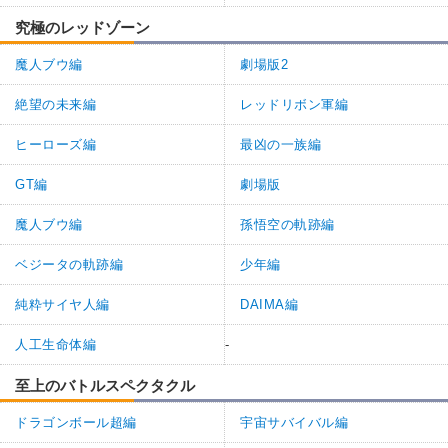
究極のレッドゾーン
魔人ブウ編
劇場版2
絶望の未来編
レッドリボン軍編
ヒーローズ編
最凶の一族編
GT編
劇場版
魔人ブウ編
孫悟空の軌跡編
ベジータの軌跡編
少年編
純粋サイヤ人編
DAIMA編
人工生命体編
-
至上のバトルスペクタクル
ドラゴンボール超編
宇宙サバイバル編