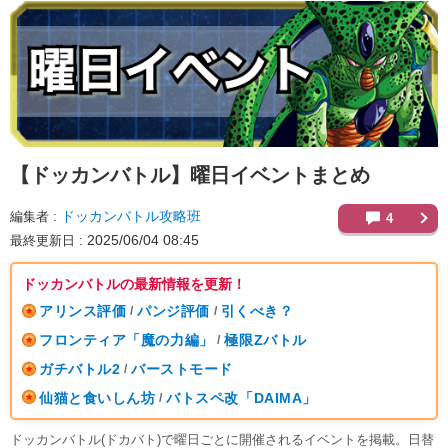
【ドッカンバトル】
曜日イベントまとめ
ドッカンバトル攻略班
編集者
4
2025/06/04 08:45
最終更新日
ドッカンバトルの最新情報を更新！
アリンス評価
パンジ評価
引くべき？
/
/
フロンティア「魔の力編」
極限Zバトル
/
ガチバトル2
バーストモード
/
仙猫と食いしん坊
バトスペ改「DAIMA」
/
ドッカンバトル(ドカバト)で曜日ごとに開催されるイベントを掲載。日替