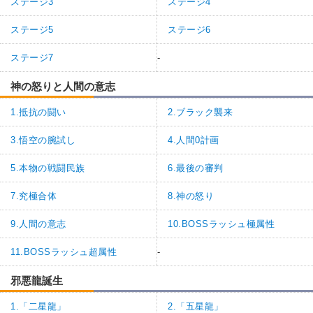
ステージ3
ステージ4
ステージ5
ステージ6
ステージ7
-
神の怒りと人間の意志
1.抵抗の闘い
2.ブラック襲来
3.悟空の腕試し
4.人間0計画
5.本物の戦闘民族
6.最後の審判
7.究極合体
8.神の怒り
9.人間の意志
10.BOSSラッシュ極属性
11.BOSSラッシュ超属性
-
邪悪龍誕生
1.「二星龍」
2.「五星龍」