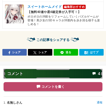
スイートホームメイド
編集部おすすめ
【無料40連や星4確定券が入手可！】
ボロボロの洋館をリフォームしていくパズルゲームが
登場！美少女のSDキャラが洋館内を歩き回る様子も楽
しめる！
この記事をシェアする
シェア
シェア
送る
はてブ
コメント
4
コメントを書く
名無しさん
通報
1.