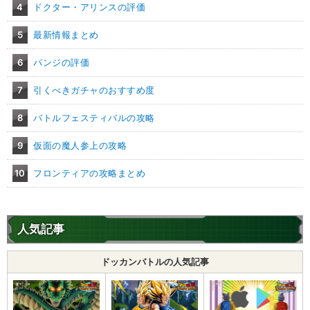
4
ドクター・アリンスの評価
5
最新情報まとめ
6
パンジの評価
7
引くべきガチャのおすすめ度
8
バトルフェスティバルの攻略
9
仮面の魔人参上の攻略
10
フロンティアの攻略まとめ
人気記事
ドッカンバトルの人気記事