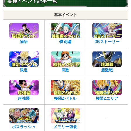
各種イベント記事一覧
基本イベント
物語
特別編
DBストーリー
限定
回数
超激戦
超強襲
極限Zバトル
極限Zエリア
-
ボスラッシュ
メモリー強化