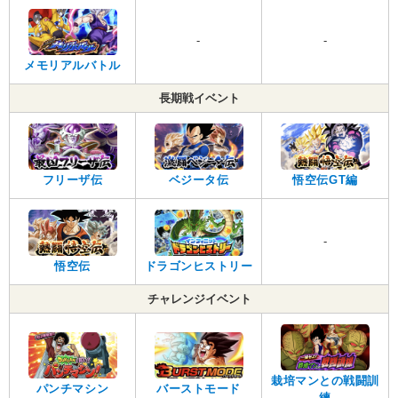
-
-
メモリアルバトル
長期戦イベント
フリーザ伝
ベジータ伝
悟空伝GT編
-
悟空伝
ドラゴンヒストリー
チャレンジイベント
栽培マンとの戦闘訓
パンチマシン
バーストモード
練