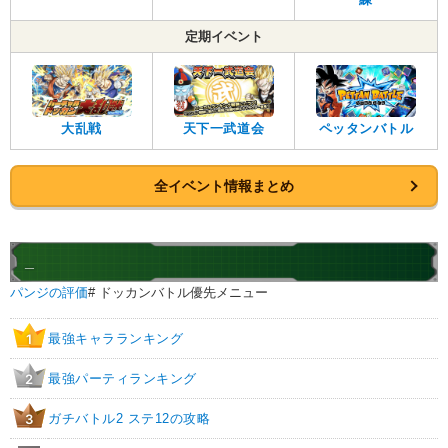
定期イベント
大乱戦
天下一武道会
ペッタンバトル
全イベント情報まとめ
_
パンジの評価
# ドッカンバトル優先メニュー
最強キャラランキング
1
最強パーティランキング
2
ガチバトル2 ステ12の攻略
3