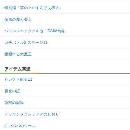
特別編「雲の上のすんげぇ稽古」
仮面の魔人参上
バトルスペクタクル改「DAIMA編」
ガチバトル2 ステージ11
開眼する大魔王
アイテム関連
セレクト龍石11
超克の証
激闘の記憶
ドッカンフロンティアのしおり
占いババのシール