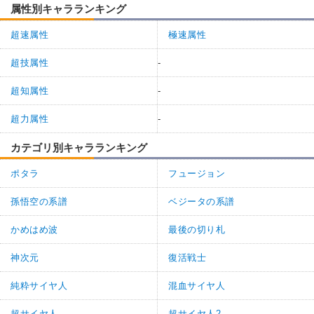
属性別キャラランキング
超速属性
極速属性
超技属性
-
超知属性
-
超力属性
-
カテゴリ別キャラランキング
ポタラ
フュージョン
孫悟空の系譜
ベジータの系譜
かめはめ波
最後の切り札
神次元
復活戦士
純粋サイヤ人
混血サイヤ人
超サイヤ人
超サイヤ人2