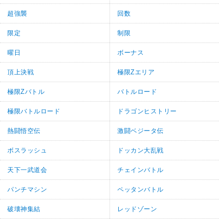
超強襲
回数
限定
制限
曜日
ボーナス
頂上決戦
極限Zエリア
極限Zバトル
バトルロード
極限バトルロード
ドラゴンヒストリー
熱闘悟空伝
激闘ベジータ伝
ボスラッシュ
ドッカン大乱戦
天下一武道会
チェインバトル
パンチマシン
ペッタンバトル
破壊神集結
レッドゾーン