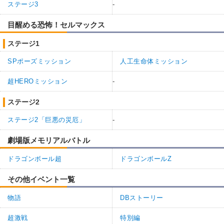
ステージ3
-
目醒める恐怖！セルマックス
ステージ1
SPポーズミッション
人工生命体ミッション
超HEROミッション
-
ステージ2
ステージ2「巨悪の災厄」
-
劇場版メモリアルバトル
ドラゴンボール超
ドラゴンボールZ
その他イベント一覧
物語
DBストーリー
超激戦
特別編