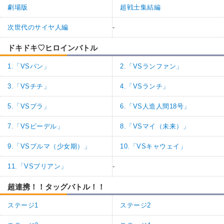
劇場版
超戦士集結編
次世代のサイヤ人編
-
ドキドキ♡ヒロインバトル
1.「VSパン」
2.「VSランファン」
3.「VSチチ」
4.「VSランチ」
5.「VSブラ」
6.「VS人造人間18号」
7.「VSビーデル」
8.「VSマイ（未来）」
9.「VSブルマ（少女期）」
10.「VSキャウェイ」
11.「VSブリアン」
-
超連携！！タッグバトル！！
ステージ1
ステージ2