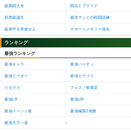
超激闘大全
闘志とプライド
邪悪龍誕生
栽培マンとの戦闘訓練
超装甲を突破せよ
サポートメモリー強化
ランキング
最強ランキング
最強キャラ
最強パーティ
最強リーダー
最強カテゴリ
リセマラ
フェス／祭限定
最強LR
最強UR
最強イベント産
最強極限Z覚醒
最強天下一産
-