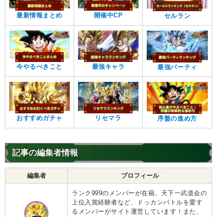
最新情報まとめ
開催中CP
セルラン
今やるべきこと
最強キャラ
最強パーティ
おすすめガチャ
リセマラ
序盤の進め方
記事の編集者情報
編集者
プロフィール
ランク999のメンバーが在籍。天下一武道会の
上位入賞経験者など、ドッカンバトルを愛す
るメンバーがサイト運営しています！また、