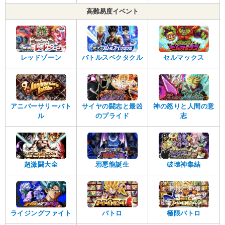
高難易度イベント
レッドゾーン
バトルスペクタクル
セルマックス
アニバーサリーバト
サイヤの闘志と最凶
神の怒りと人間の意
ル
のプライド
志
超激闘大全
邪悪龍誕生
破壊神集結
ライジングファイト
バトロ
極限バトロ