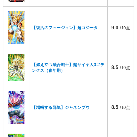
9.0
【復活のフュージョン】超ゴジータ
/10点
【燃え立つ融合戦士】超サイヤ人3ゴテ
8.5
/10点
ンクス（青年期）
8.5
【増幅する邪気】ジャネンブウ
/10点