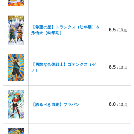
【希望の星】トランクス（幼年期）＆
6.5
/10点
孫悟天（幼年期）
【勇敢な合体戦士】ゴテンクス（ゼ
6.5
/10点
ノ）
6.0
【誇るべき血統】ブラパン
/10点