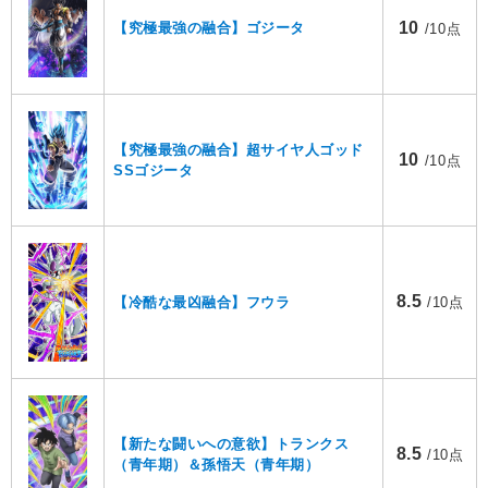
10
【究極最強の融合】ゴジータ
/10点
【究極最強の融合】超サイヤ人ゴッド
10
/10点
SSゴジータ
8.5
【冷酷な最凶融合】フウラ
/10点
【新たな闘いへの意欲】トランクス
8.5
/10点
（青年期）＆孫悟天（青年期）