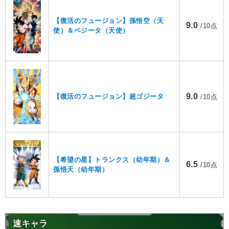
【復活のフュージョン】孫悟空（天
9.0
/10点
使）＆ベジータ（天使）
9.0
【復活のフュージョン】超ゴジータ
/10点
【希望の星】トランクス（幼年期）＆
6.5
/10点
孫悟天（幼年期）
速キャラ