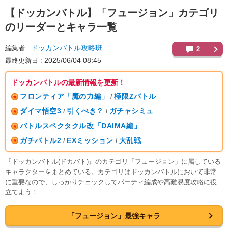
【ドッカンバトル】
「フュージョン」カテゴリ
のリーダーとキャラ一覧
ドッカンバトル攻略班
編集者
2
2025/06/04 08:45
最終更新日
ドッカンバトルの最新情報を更新！
フロンティア「魔の力編」
極限Zバトル
/
ダイマ悟空3
引くべき？
ガチャシミュ
/
/
バトルスペクタクル改「DAIMA編」
ガチバトル2
EXミッション
大乱戦
/
/
『ドッカンバトル(ドカバト)』のカテゴリ「フュージョン」に属している
キャラクターをまとめている。カテゴリはドッカンバトルにおいて非常
に重要なので、しっかりチェックしてパーティ編成や高難易度攻略に役
立てよう！
「フュージョン」最強キャラ