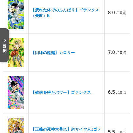
【疲れた体でのふんばり】ゴテンクス
8.0
/10点
（失敗）B
目次を開く
7.0
【因縁の超越】カロリー
/10点
6.5
【確信を得たパワー】ゴテンクス
/10点
【正義の死神大暴れ】超サイヤ人3ゴテ
5.5
/10点