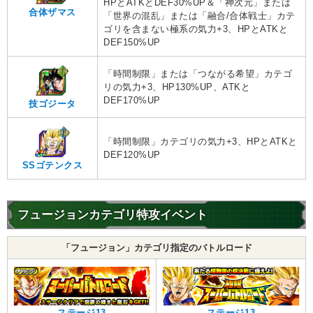
HPとATKとDEF30%UP＆「神次元」または
合体ザマス
「世界の混乱」または「融合/合体戦士」カテ
ゴリを含まない極系の気力+3、HPとATKと
DEF150%UP
「時間制限」または「つながる希望」カテゴ
リの気力+3、HP130%UP、ATKと
DEF170%UP
技ゴジータ
「時間制限」カテゴリの気力+3、HPとATKと
DEF120%UP
SSゴテンクス
フュージョンカテゴリ特攻イベント
「フュージョン」カテゴリ指定のバトルロード
ステージ13
ステージ13