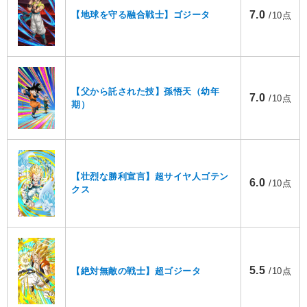
7.0
【地球を守る融合戦士】ゴジータ
/10点
【父から託された技】孫悟天（幼年
7.0
/10点
期）
【壮烈な勝利宣言】超サイヤ人ゴテン
6.0
/10点
クス
5.5
【絶対無敵の戦士】超ゴジータ
/10点