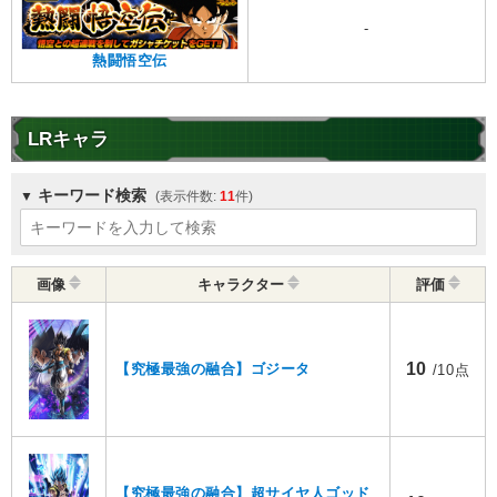
-
熱闘悟空伝
LRキャラ
キーワード検索
11
画像
キャラクター
評価
10
【究極最強の融合】ゴジータ
/10点
【究極最強の融合】超サイヤ人ゴッド