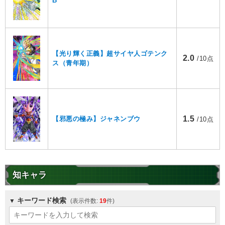
B
【光り輝く正義】超サイヤ人ゴテンク
2.0
/10点
ス（青年期）
1.5
【邪悪の極み】ジャネンブウ
/10点
知キャラ
キーワード検索
19