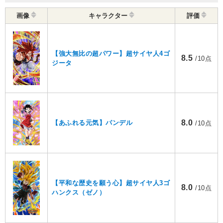
画像
キャラクター
評価
【強大無比の超パワー】超サイヤ人4ゴ
8.5
/10点
ジータ
8.0
【あふれる元気】パンデル
/10点
【平和な歴史を願う心】超サイヤ人3ゴ
8.0
/10点
ハンクス（ゼノ）