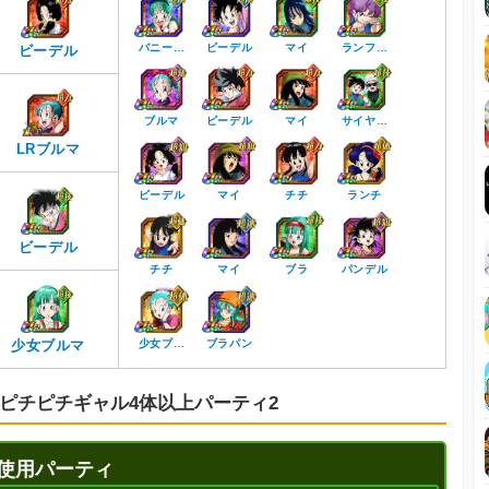
バニー…
ビーデル
マイ
ランフ…
ビーデル
ブルマ
ビーデル
マイ
サイヤ…
LRブルマ
ビーデル
マイ
チチ
ランチ
ビーデル
チチ
マイ
ブラ
パンデル
少女ブルマ
少女ブ…
ブラパン
ピチピチギャル4体以上パーティ2
使用パーティ