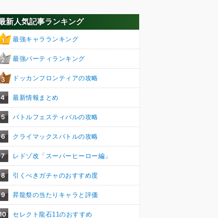
最新人気記事ランキング
最強キャラランキング
1
最強パーティランキング
2
ドッカンフロンティアの攻略
3
4
最新情報まとめ
5
バトルフェスティバルの攻略
6
クライマックスバトルの攻略
7
レドゾ改「スーパーヒーロー編」
8
引くべきガチャのおすすめ度
9
昇龍祭の当たりキャラと評価
10
セレクト龍石11のおすすめ