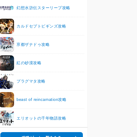
幻想水滸伝スターリープ攻略
カルドセプトビギンズ攻略
亰都ザナドゥ攻略
紅の砂漠攻略
プラグマタ攻略
beast of reincarnation攻略
エリオットの千年物語攻略