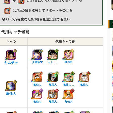
か
が1T目にいない場合はリタイアする
は気玉5個を取得してサポートを掛ける
敵ATK5万程度なため1番目配置は誰でも良い
代用キャラ候補
キャラ
代用キャラ例
ヤムチャ
少年悟空
天下一…
桃白白
亀仙人
亀仙人
亀仙人…
亀仙人
亀仙人
亀仙人
亀仙人
亀仙人