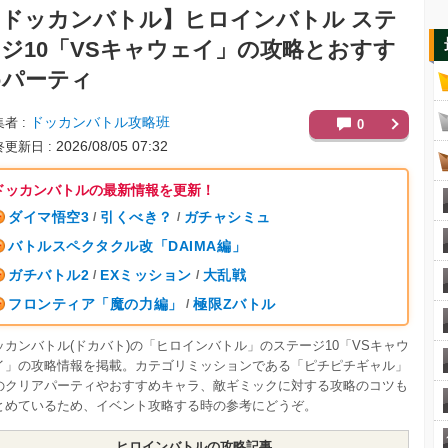
【ドッカンバトル】
ヒロインバトル ステ
ジ10「VSキャウェイ」の攻略とおすす
めパーティ
ドッカンバトル攻略班
集者
0
2026/08/05 07:32
終更新日
ドッカンバトルの最新情報を更新！
ダイマ悟空3
引くべき？
ガチャシミュ
/
/
バトルスペクタクル改「DAIMA編」
ガチバトル2
EXミッション
大乱戦
/
/
フロンティア「魔の力編」
極限Zバトル
/
ッカンバトル(ドカバト)の「ヒロインバトル」のステージ10「VSキャウ
イ」の攻略情報を掲載。カテゴリミッションである「ピチピチギャル」
のクリアパーティやおすすめキャラ、敵ギミックに対する攻略のコツも
とめているため、イベント攻略する時の参考にどうぞ。
ヒロインバトルの攻略記事