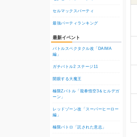
セルマックスパーティ
最強パーティランキング
最新イベント
バトルスペクタクル改「DAIMA
編」
ガチバトル2 ステージ11
開眼する大魔王
極限Zバトル「龍拳悟空3＆ヒルデガ
ーン」
レッドゾーン改「スーパーヒーロー
編」
極限バトロ「託された意志」