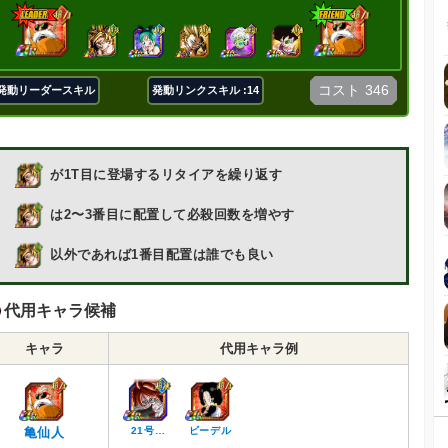
コスト
346
発動リーダースキル
発動リンクスキル :14
が1T目に登場するリタイアを繰り返す
は2〜3番目に配置して必殺回数を増やす
以外であれば1番目配置は誰でも良い
代用キャラ候補
キャラ
代用キャラ例
亀仙人
21号…
ビーデル