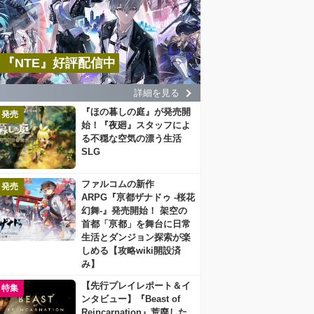
『NTE』好評配信中
詳細を見る
『ほの暮しの庭』が発売開
発売
始！『夜廻』スタッフによ
る不穏な空気の漂う生活
SLG
ファルコムの新作
発売
ARPG『亰都ザナドゥ -桜花
幻舞-』発売開始！ 架空の
首都「亰都」を舞台に日常
生活とダンジョン探索が楽
しめる【攻略wiki開設済
み】
【先行プレイレポート＆イ
特集
ンタビュー】『Beast of
Reincarnation』荒廃した