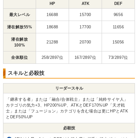
HP
ATK
DEF
最大レベル
16688
15700
9656
潜在解放55%
18688
17700
11656
潜在解放
21288
20700
15056
100%
全体順位
258/2897位
167/2897位
73/2897位
スキルと必殺技
リーダースキル
「継承する者」または「融合/合体戦士」または「純粋サイヤ人」
カテゴリの気力+3、HP200%UP、ATKとDEF170%UP「天才戦
士」または「フュージョン」カテゴリを含む場合は更にHPとATK
とDEF50%UP
必殺技