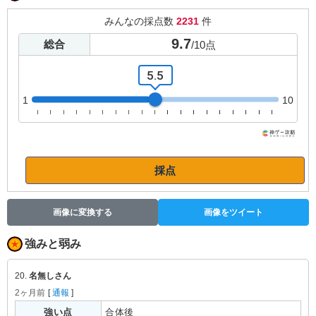
みんなの採点数
2231
件
9.7
総合
/
10
点
5.5
1
10
採点
画像に変換する
画像をツイート
強みと弱み
20.
名無しさん
2ヶ月前
[
通報
]
強い点
合体後