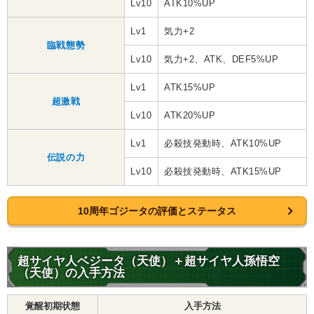
Lv10
ATK10%UP
Lv1
気力+2
臨戦態勢
Lv10
気力+2、ATK、DEF5%UP
Lv1
ATK15%UP
超激戦
Lv10
ATK20%UP
Lv1
必殺技発動時、ATK10%UP
伝説の力
Lv10
必殺技発動時、ATK15%UP
10周年ゴジータの評価とステータス
超サイヤ人ベジータ（天使）＋超サイヤ人孫悟空
（天使）の入手方法
覚醒初期状態
入手方法