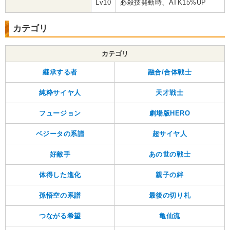
Lv10
必殺技発動時、ATK15%UP
カテゴリ
カテゴリ
継承する者
融合/合体戦士
純粋サイヤ人
天才戦士
フュージョン
劇場版HERO
ベジータの系譜
超サイヤ人
好敵手
あの世の戦士
体得した進化
親子の絆
孫悟空の系譜
最後の切り札
つながる希望
亀仙流