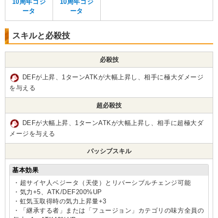
10周年ゴジ
10周年ゴジ
ータ
ータ
スキルと必殺技
必殺技
DEFが上昇、1ターンATKが大幅上昇し、相手に極大ダメージ
を与える
超必殺技
DEFが大幅上昇、1ターンATKが大幅上昇し、相手に超極大ダ
メージを与える
パッシブスキル
基本効果
・超サイヤ人ベジータ（天使）とリバーシブルチェンジ可能
・気力+5、ATK/DEF200%UP
・虹気玉取得時の気力上昇量+3
・「継承する者」または「フュージョン」カテゴリの味方全員の