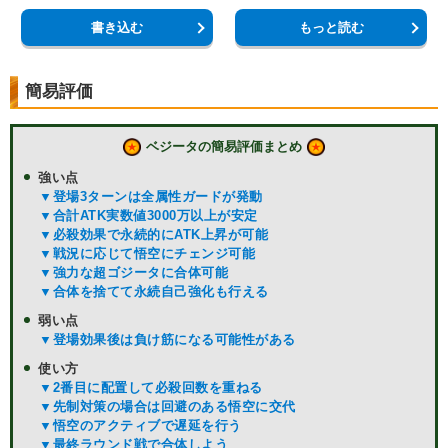
書き込む
もっと読む
簡易評価
ベジータの簡易評価まとめ
強い点
▼登場3ターンは全属性ガードが発動
▼合計ATK実数値3000万以上が安定
▼必殺効果で永続的にATK上昇が可能
▼戦況に応じて悟空にチェンジ可能
▼強力な超ゴジータに合体可能
▼合体を捨てて永続自己強化も行える
弱い点
▼登場効果後は負け筋になる可能性がある
使い方
▼2番目に配置して必殺回数を重ねる
▼先制対策の場合は回避のある悟空に交代
▼悟空のアクティブで遅延を行う
▼最終ラウンド戦で合体しよう