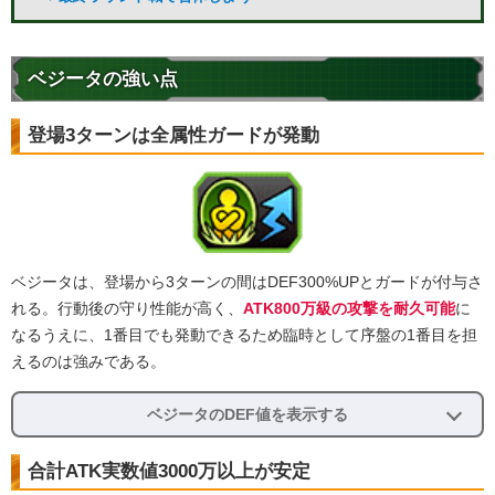
ベジータの強い点
登場3ターンは全属性ガードが発動
ベジータは、登場から3ターンの間はDEF300%UPとガードが付与さ
れる。行動後の守り性能が高く、
ATK800万級の攻撃を耐久可能
に
なるうえに、1番目でも発動できるため臨時として序盤の1番目を担
えるのは強みである。
ベジータのDEF値を表示する
合計ATK実数値3000万以上が安定