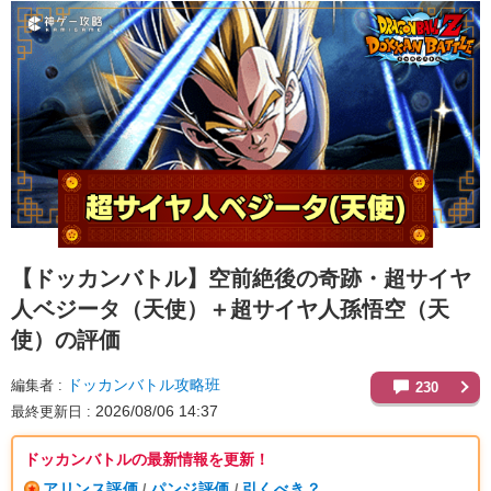
【ドッカンバトル】
空前絶後の奇跡・超サイヤ
人ベジータ（天使）＋超サイヤ人孫悟空（天
使）の評価
ドッカンバトル攻略班
編集者
230
2026/08/06 14:37
最終更新日
ドッカンバトルの最新情報を更新！
アリンス評価
パンジ評価
引くべき？
/
/