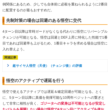
例関係にあるため、少しでも合体前に必殺を重ねられるように2番目
に配置するのが最もおすすめだ。
先制対策の場合は回避のある悟空に交代
4ターン目以降は常時ガードがなくなる代わりに悟空にリバーシブル
チェンジが可能となる。悟空は回避とDEF上昇に特化した性能で1番
目であれば回避率も上がるため、1番目キャラを求める場合は悟空に
入れ替えよう。
超サイヤ人悟空（天使）（チェンジ後）の評価
悟空のアクティブで遅延を行う
悟空で使えるアクティブでは遅延＆確定回避が可能となる。とく
に、5ターン目以降に真価を発揮可能な10周年ベジットへの繋ぎと
して非常に相性が良く、
ゴジータへの変身は不可能となるが安定し
たバトルを展開したい場合は悟空で4ターン目にアクティブを使お