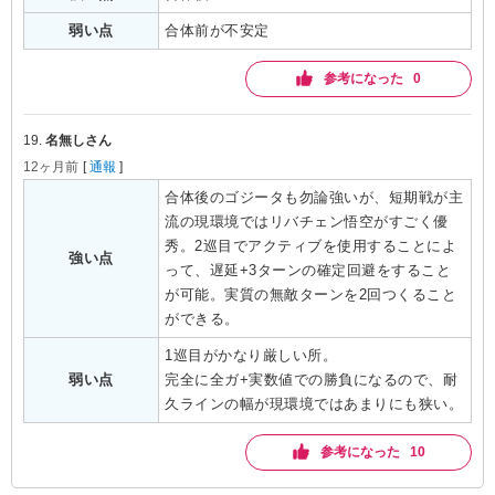
弱い点
合体前が不安定
参考になった 0
19.
名無しさん
12ヶ月前
[
通報
]
合体後のゴジータも勿論強いが、短期戦が主
流の現環境ではリバチェン悟空がすごく優
秀。2巡目でアクティブを使用することによ
強い点
って、遅延+3ターンの確定回避をすること
が可能。実質の無敵ターンを2回つくること
ができる。
1巡目がかなり厳しい所。

弱い点
完全に全ガ+実数値での勝負になるので、耐
久ラインの幅が現環境ではあまりにも狭い。
参考になった 10