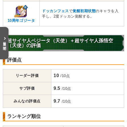
ドッカンフェス
で
覚醒初期状態
のキャラを入
手し、2度ドッカン覚醒する。
10周年ゴジータ
超サイヤ人ベジータ（天使）＋超サイヤ人孫悟空
目次を開く
（天使）の評価
評価点
10
リーダー評価
/10点
9.5
サブ評価
/10点
9.7
みんなの評価点
/10点
ランキング順位