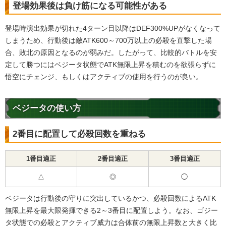
登場効果後は負け筋になる可能性がある
登場時演出効果が切れた4ターン目以降はDEF300%UPがなくなって
しまうため、行動後は敵ATK600～700万以上の必殺を直撃した場
合、敗北の原因となるのが弱みだ。したがって、比較的バトルを安
定して勝つにはベジータ状態でATK無限上昇を積むのを欲張らずに
悟空にチェンジ、もしくはアクティブの使用を行うのが良い。
ベジータの使い方
2番目に配置して必殺回数を重ねる
1番目適正
2番目適正
3番目適正
△
◎
◯
ベジータは行動後の守りに突出しているかつ、必殺回数によるATK
無限上昇を最大限発揮できる2～3番目に配置しよう。なお、ゴジー
タ状態での必殺とアクティブ威力は合体前の無限上昇数と大きく比