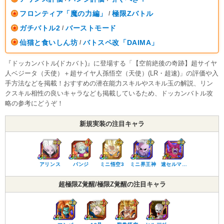
フロンティア「魔の力編」
極限Zバトル
/
ガチバトル2
バーストモード
/
仙猫と食いしん坊
バトスペ改「DAIMA」
/
『ドッカンバトル(ドカバト)』に登場する「【空前絶後の奇跡】超サイヤ
人ベジータ（天使）＋超サイヤ人孫悟空（天使）(LR・超速)」の評価や入
手方法などを掲載！おすすめの潜在能力スキルやスキル玉の解説、リン
クスキル相性の良いキャラなども掲載しているため、ドッカンバトル攻
略の参考にどうぞ！
新規実装の注目キャラ
アリンス
パンジ
ミニ悟空3
ミニ界王神
速セルマ…
超極限Z覚醒/極限Z覚醒の注目キャラ