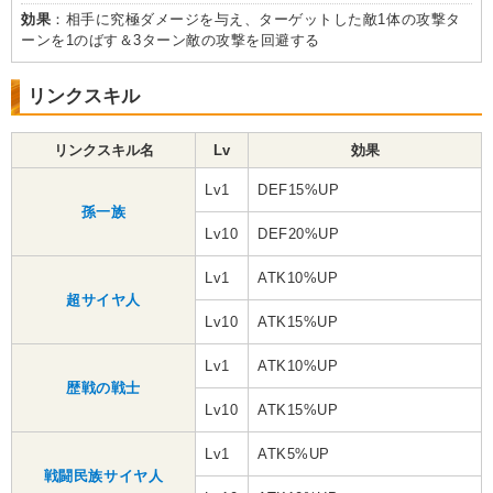
効果
：相手に究極ダメージを与え、ターゲットした敵1体の攻撃タ
ーンを1のばす＆3ターン敵の攻撃を回避する
リンクスキル
リンクスキル名
Lv
効果
Lv1
DEF15%UP
孫一族
Lv10
DEF20%UP
Lv1
ATK10%UP
超サイヤ人
Lv10
ATK15%UP
Lv1
ATK10%UP
歴戦の戦士
Lv10
ATK15%UP
Lv1
ATK5%UP
戦闘民族サイヤ人