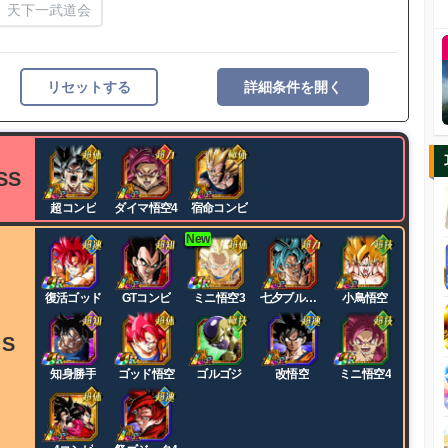
天下一武道会
リセットする
詳細条件を開く
SS
超コンビ
ダイマ悟空4
宿命コンビ
New
復活ゴッド
GTコンビ
ミニ悟空3
七夕ブルー
小鳥悟空
コンビ
S
知身勝手
ゴッド悟空
ゴルゴジ
改悟空
ミニ悟空4