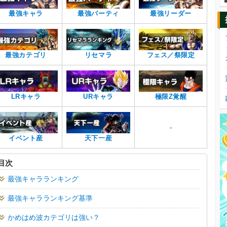
最強キャラ
最強パーティ
最強リーダー
最強カテゴリ
リセマラ
フェス／祭限定
LRキャラ
URキャラ
極限Z覚醒
-
イベント産
天下一産
目次
最強キャラランキング
最強キャラランキング基準
かめはめ波カテゴリは強い？