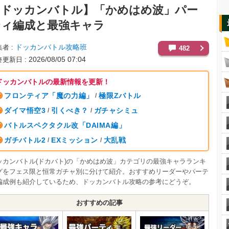
【ドッカンバトル】
「かめはめ波」パー
ティ編成と最強キャラ
ドッカンバトル攻略班
集者
482
2026/08/05 07:04
終更新日
ドッカンバトルの最新情報を更新！
フロンティア「魔の力編」
極限Zバトル
/
ダイマ悟空3
引くべき？
ガチャシミュ
/
/
バトルスペクタクル改「DAIMA編」
ガチバトル2
EXミッション
大乱戦
/
/
ッカンバトル(ドカバト)の「かめはめ波」カテゴリの最強キャラランキ
グをフェス限と恒常ガチャ別に分けて紹介。おすすめリーダーやパーテ
編成例も紹介しているため、ドッカンバトル攻略の参考にどうぞ。
おすすめの記事