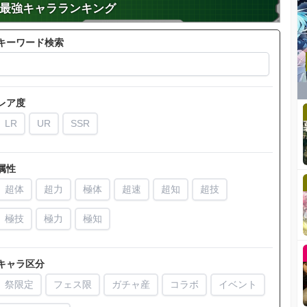
最強キャラランキング
キーワード検索
レア度
LR
UR
SSR
属性
超体
超力
極体
超速
超知
超技
極技
極力
極知
キャラ区分
祭限定
フェス限
ガチャ産
コラボ
イベント