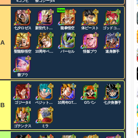
4コンビ
祭ゴジータ4
New
七夕ロゼス
新世代トリ
龍拳悟空
体ビースト
ゴッドコン
オ
ビ
A
聖龍祭悟空
10周年ベジ
パーセル
悟飯ブウ
速身勝手
ット
善ブウ
ゴジータ4
ベジットブ
10周年GT悟
GTパン
七夕身勝手
B
ルー
空
ゴテンクス
ミラ