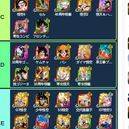
悟空4
セル
40周年悟飯
悟空2
悟天＆ハイ
C
ヤーJr
寄生コンビ
フロンティ
ア悟空
10周年ゴク
ヤムチャ
パン
ダイマ悟空
界王拳ブル
D
フリ
ー
技ゴジータ
10周年悟飯
寄生悟天
寄生悟飯
GT悟空
少年悟空
SS悟空
交代孫親子
GT悟空3
E