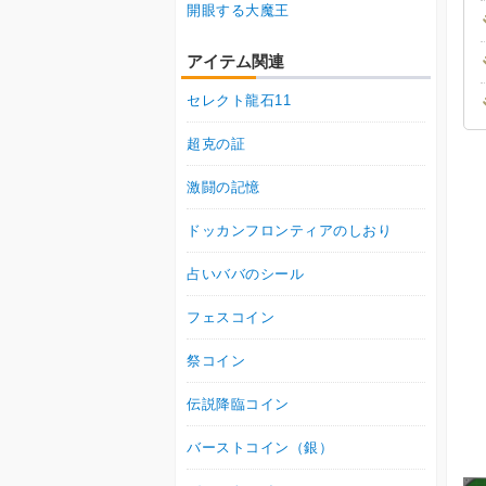
開眼する大魔王
アイテム関連
セレクト龍石11
超克の証
激闘の記憶
ドッカンフロンティアのしおり
占いババのシール
フェスコイン
祭コイン
伝説降臨コイン
バーストコイン（銀）