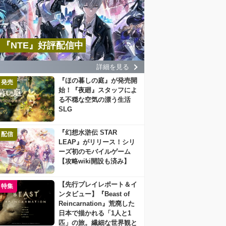
『NTE』好評配信中
詳細を見る
『ほの暮しの庭』が発売開
発売
始！『夜廻』スタッフによ
る不穏な空気の漂う生活
SLG
『幻想水滸伝 STAR
配信
LEAP』がリリース！シリ
ーズ初のモバイルゲーム
【攻略wiki開設も済み】
【先行プレイレポート＆イ
特集
ンタビュー】『Beast of
Reincarnation』荒廃した
日本で描かれる「1人と1
匹」の旅。繊細な世界観と