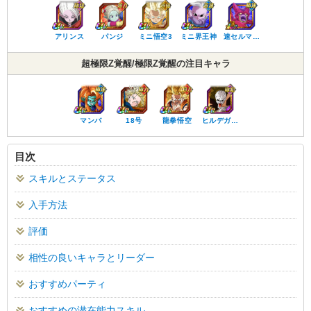
アリンス
パンジ
ミニ悟空3
ミニ界王神
速セルマ…
超極限Z覚醒/極限Z覚醒の注目キャラ
マンバ
18号
龍拳悟空
ヒルデガ…
目次
スキルとステータス
入手方法
評価
相性の良いキャラとリーダー
おすすめパーティ
おすすめの潜在能力スキル