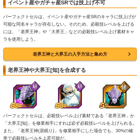
イベント産やガチャ産SRでは技上げ不可
BOSSキャラ
究極生命体への系譜
超激戦
パーフェクトセルは、イベント産やガチャ産SRのキャラに技上げが
セル
【一致するカテゴリー(
10
)】
可能な同名キャラが存在しない。そのため、必殺技レベルを上げる
9.0
/
10
点
には、「老界王神」や「大界王」などの必殺技レベル上げ素材キャ
大会出場者
世界の混乱
人造人間
ラを使用しよう。
高速戦闘
変身強化
時空を超えし者
人工生命体
老界王神と大界王の入手方法と集め方
かめはめ波
人造人間/セル編
永遠の宿敵
老界王神や大界王[知]を合成する
【発動リンク効果】
※発動条件あり
・
気力+3
・
ATK+45%
・
DEF+25%
【一致するリンクスキル(
5
)】
未来からの使者
BOSSキャラ
パーフェクトセルは、必殺技レベル上げ素材である「老界王神」か
分身
究極生命体への系譜
超激戦
「大界王[知]」を修業相手にすれば必ず必殺技レベルを上げられる。
変身セル
【一致するカテゴリー(
9
)】
また、「老界王神(居眠り)」を修業相手にした場合でも、30%の確
9.0
/
10
点
率で必殺技レベルを上昇可能だ。
人造人間/セル編
人造人間