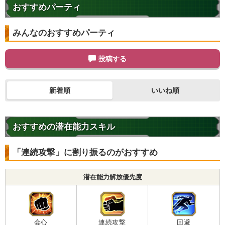
【発動リンク効果】
※発動条件あり
おすすめパーティ
・
気力+2
・
ATK+50%
みんなのおすすめパーティ
・
DEF+25%
【一致するリンクスキル(
5
)】
投稿する
未来からの使者
BOSSキャラ
かめはめ波
究極生命体への系譜
超激戦
新着順
いいね順
【一致するカテゴリー(
16
)】
セル
人造人間/セル編
復活戦士
7.0
/
10
点
おすすめの潜在能力スキル
フルパワー
人造人間
変身強化
時空を超えし者
人工生命体
「連続攻撃」に割り振るのがおすすめ
かめはめ波
リベンジ
奇跡の覚醒
惑星破壊
永遠の宿敵
高速戦闘
潜在能力解放優先度
世界の混乱
命運をかけた闘い
大会出場者
【発動リンク効果】
※発動条件あり
会心
連続攻撃
回避