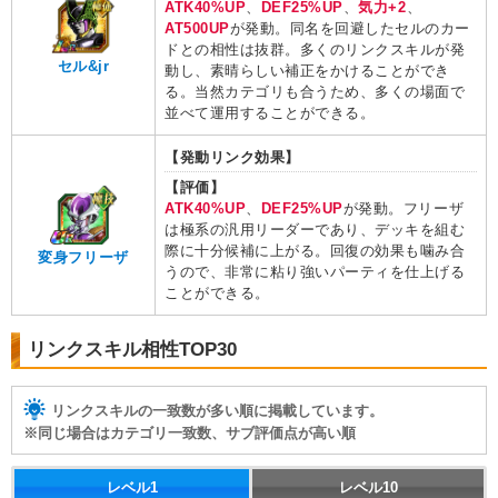
ATK40%UP
、
DEF25%UP
、
気力+2
、
AT500UP
が発動。同名を回避したセルのカー
ドとの相性は抜群。多くのリンクスキルが発
セル&jr
動し、素晴らしい補正をかけることができ
る。当然カテゴリも合うため、多くの場面で
並べて運用することができる。
【発動リンク効果】
【評価】
ATK40%UP
、
DEF25%UP
が発動。フリーザ
は極系の汎用リーダーであり、デッキを組む
際に十分候補に上がる。回復の効果も噛み合
変身フリーザ
うので、非常に粘り強いパーティを仕上げる
ことができる。
リンクスキル相性TOP30
リンクスキルの一致数が多い順に掲載しています。
※同じ場合はカテゴリ一致数、サブ評価点が高い順
レベル1
レベル10