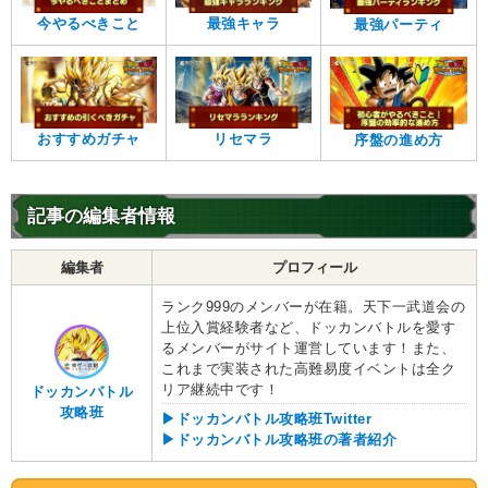
【一致するカテゴリー(
8
)】
2.0
今やるべきこと
最強キャラ
/
10
点
最強パーティ
人造人間
変身強化
時空を超えし者
人工生命体
人造人間/セル編
かめはめ波
永遠の宿敵
世界の混乱
おすすめガチャ
リセマラ
序盤の進め方
【発動リンク効果】
※発動条件あり
・
気力+1
・
ATK+35%
記事の編集者情報
・
DEF+25%
【一致するリンクスキル(
4
)】
編集者
プロフィール
未来からの使者
分身
かめはめ波
ランク999のメンバーが在籍。天下一武道会の
BOSSキャラ
上位入賞経験者など、ドッカンバトルを愛す
セル
るメンバーがサイト運営しています！また、
【一致するカテゴリー(
8
)】
1.0
/
10
点
これまで実装された高難易度イベントは全ク
人造人間
変身強化
リア継続中です！
ドッカンバトル
時空を超えし者
人工生命体
攻略班
▶ドッカンバトル攻略班Twitter
▶ドッカンバトル攻略班の著者紹介
人造人間/セル編
かめはめ波
永遠の宿敵
世界の混乱