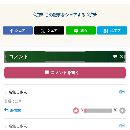
大会出場者
【発動リンク効果】
※発動条件あり
この記事をシェアする
・
気力+2
・
ATK+30%
・
DEF+25%
シェア
シェア
送る
はてブ
【一致するリンクスキル(
3
)】
未来からの使者
BOSSキャラ
究極生命体への系譜
コメント
3
セル
【一致するカテゴリー(
10
)】
7.5
人造人間
変身強化
/
10
点
コメントを書く
時空を超えし者
人工生命体
人造人間/セル編
かめはめ波
名無しさん
通報
3.
永遠の宿敵
高速戦闘
世界の混乱
大会出場者
普通には草
3
36
【発動リンク効果】
※発動条件あり
返信
(0)
・
ATK+45%
・
DEF+25%
名無しさん
通報
2.
【一致するリンクスキル(
3
)】