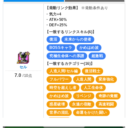
【発動リンク効果】
※発動条件あり
・
気力+4
・
ATK+50%
・
DEF+25%
【一致するリンクスキル(
6
)】
復活
未来からの使者
BOSSキャラ
かめはめ波
究極生命体への系譜
超激戦
【一致するカテゴリー(
16
)】
セル
人造人間/セル編
復活戦士
7.0
/
10
点
フルパワー
人造人間
変身強化
時空を超えし者
人工生命体
かめはめ波
リベンジ
奇跡の覚醒
惑星破壊
永遠の宿敵
高速戦闘
世界の混乱
命運をかけた闘い
大会出場者