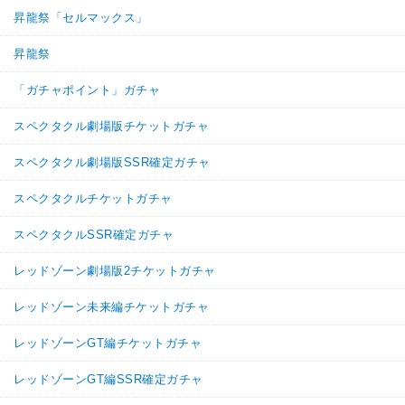
・
気力+2
昇龍祭「セルマックス」
・
ATK+40%
・
DEF+25%
昇龍祭
【一致するリンクスキル(
3
)】
ボージャック
「ガチャポイント」ガチャ
BOSSキャラ
復活
超激戦
8.0
/
10
点
【一致するカテゴリー(
5
)】
スペクタクル劇場版チケットガチャ
時空を超えし者
復活戦士
スペクタクル劇場版SSR確定ガチャ
フルパワー
変身強化
大会出場者
【発動リンク効果】
※発動条件あり
スペクタクルチケットガチャ
・
気力+2
・
ATK+40%
スペクタクルSSR確定ガチャ
・
DEF+25%
【一致するリンクスキル(
3
)】
レッドゾーン劇場版2チケットガチャ
ボージャック
BOSSキャラ
復活
超激戦
レッドゾーン未来編チケットガチャ
8.0
/
10
点
【一致するカテゴリー(
5
)】
時空を超えし者
復活戦士
レッドゾーンGT編チケットガチャ
フルパワー
変身強化
大会出場者
レッドゾーンGT編SSR確定ガチャ
【発動リンク効果】
※発動条件あり