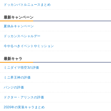
人工生命体
永遠の宿敵
高速戦闘
ドッカンバトルニュースまとめ
世界の混乱
大会出場者
66
1
返信
(0)
最新キャンペーン
【発動リンク効果】
※発動条件あり
・
気力+1
夏休みキャンペーン
・
ATK+30%
・
DEF+25%
ドッカンスペシャルデー
【一致するリンクスキル(
3
)】
未来からの使者
分身
今やるべきイベントやミッション
BOSSキャラ
第二形態セル
最新キャラ
【一致するカテゴリー(
8
)】
2.0
/
10
点
人造人間
変身強化
ミニダイマ悟空3の評価
時空を超えし者
人工生命体
ミニ界王神の評価
人造人間/セル編
永遠の宿敵
高速戦闘
世界の混乱
パンジの評価
【発動リンク効果】
※発動条件あり
ドクター・アリンスの評価
・
気力+1
・
ATK+30%
2026年の実装キャラまとめ
・
DEF+25%