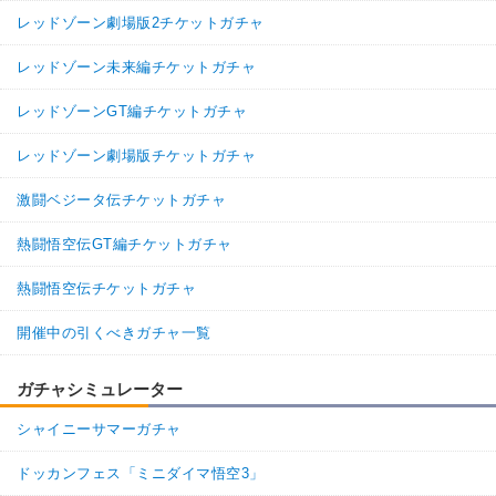
レッドゾーン劇場版2チケットガチャ
【発動リンク効果】
※発動条件あり
・
ATK+45%
レッドゾーン未来編チケットガチャ
・
DEF+25%
【一致するリンクスキル(
3
)】
レッドゾーンGT編チケットガチャ
かめはめ波
BOSSキャラ
超激戦
悟飯ブウ
レッドゾーン劇場版チケットガチャ
【一致するカテゴリー(
5
)】
9.5
/
10
点
変身強化
人工生命体
かめはめ波
激闘ベジータ伝チケットガチャ
永遠の宿敵
世界の混乱
熱闘悟空伝GT編チケットガチャ
【発動リンク効果】
※発動条件あり
・
ATK+45%
熱闘悟空伝チケットガチャ
・
DEF+25%
【一致するリンクスキル(
3
)】
開催中の引くべきガチャ一覧
BOSSキャラ
かめはめ波
超激戦
ロゼ
【一致するカテゴリー(
5
)】
ガチャシミュレーター
6.5
/
10
点
時空を超えし者
変身強化
シャイニーサマーガチャ
かめはめ波
高速戦闘
世界の混乱
ドッカンフェス「ミニダイマ悟空3」
【発動リンク効果】
※発動条件あり