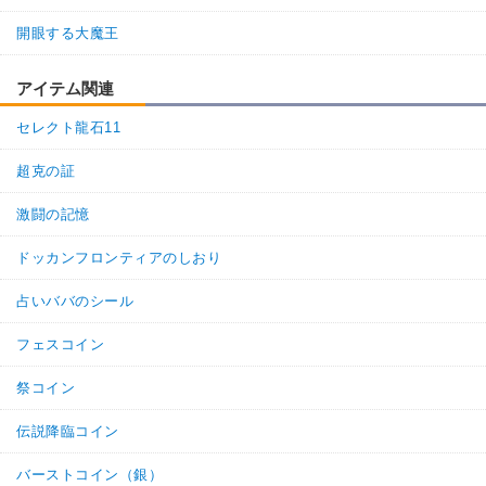
時空を超えし者
人工生命体
開眼する大魔王
人造人間/セル編
永遠の宿敵
世界の混乱
アイテム関連
【発動リンク効果】
※発動条件あり
セレクト龍石11
・
気力+2
・
ATK+20%
超克の証
【一致するリンクスキル(
3
)】
激闘の記憶
かめはめ波
復活
超激戦
【一致するカテゴリー(
7
)】
交代ブウ
ドッカンフロンティアのしおり
復活戦士
変身強化
8.0
/
10
点
占いババのシール
時空を超えし者
人工生命体
かめはめ波
永遠の宿敵
フェスコイン
世界の混乱
祭コイン
【発動リンク効果】
※発動条件あり
・
気力+2
伝説降臨コイン
・
ATK+40%
・
DEF+25%
バーストコイン（銀）