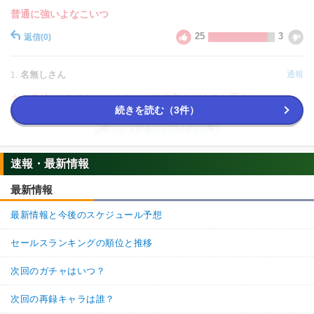
普通に強いよなこいつ
未来からの使者
BOSSキャラ
25
3
超激戦
返信
(0)
変身セル
【一致するカテゴリー(
9
)】
9.0
/
10
点
人造人間/セル編
人造人間
名無しさん
通報
1.
変身強化
時空を超えし者
キャラ絵はLRでもいいぐらいの格好良さがあると思う！！
続きを読む（3件）
人工生命体
永遠の宿敵
高速戦闘
世界の混乱
大会出場者
【発動リンク効果】
※発動条件あり
速報・最新情報
・
ATK+45%
・
DEF+25%
最新情報
【一致するリンクスキル(
3
)】
最新情報と今後のスケジュール予想
未来からの使者
BOSSキャラ
超激戦
セールスランキングの順位と推移
変身セル
【一致するカテゴリー(
9
)】
次回のガチャはいつ？
9.0
/
10
点
人造人間/セル編
人造人間
次回の再録キャラは誰？
変身強化
時空を超えし者