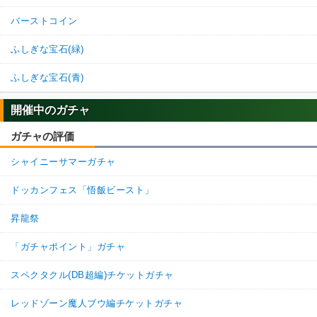
【一致するリンクスキル(
3
)】
バーストコイン
BOSSキャラ
究極生命体への系譜
超激戦
ふしぎな宝石(緑)
パーセル
【一致するカテゴリー(
7
)】
6.5
/
10
点
ふしぎな宝石(青)
人造人間
変身強化
時空を超えし者
人工生命体
開催中のガチャ
かめはめ波
奇跡の覚醒
ガチャの評価
永遠の宿敵
シャイニーサマーガチャ
【発動リンク効果】
※発動条件あり
・
気力+2
ドッカンフェス「悟飯ビースト」
・
ATK+20%
【一致するリンクスキル(
3
)】
昇龍祭
かめはめ波
復活
超激戦
善ブウ
「ガチャポイント」ガチャ
【一致するカテゴリー(
7
)】
9.0
/
10
点
永遠の宿敵
世界の混乱
復活戦士
スペクタクル(DB超編)チケットガチャ
変身強化
時空を超えし者
レッドゾーン魔人ブウ編チケットガチャ
人工生命体
かめはめ波