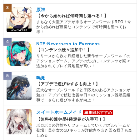
究極生命体への系譜
超激戦
3
原神
セル&jr
【一致するカテゴリー(
7
)】
【今から始めれば何時間も遊べる！】
6.5
/
10
点
まもなく大型アプデが来るオープンワールドRPG！今
人造人間
変身強化
から始めれば豊富なコンテンツで何時間も遊べてお
得！
時空を超えし者
人工生命体
4
人造人間/セル編
世界の混乱
NTE:Neverness to Everness
【コンテンツ続々追加中！】
大会出場者
リリースから数ヶ月経過した新作オープンワールドの
【発動リンク効果】
※発動条件あり
アクションゲーム。アプデのたびにコンテンツが続々
追加されてプレイ満足度が高い！
・
気力+1
・
ATK+10%
5
鳴潮
【一致するリンクスキル(
3
)】
【アプデで遊びやすさも向上！】
未来からの使者
分身
かめはめ波
広大なオープンワールドと手応えのあるアクションが
魅力！アプデで移動改善や日々のミッション難易度緩
【一致するカテゴリー(
10
)】
和で、さらに遊びやすさが向上！
完全体セル
人造人間
変身強化
スイートホームメイド
編集部おすすめ
2.0
/
10
点
時空を超えし者
人工生命体
【無料40連や星4確定券が入手可！】
人造人間/セル編
かめはめ波
ボロボロの洋館をリフォームしていくパズルゲームが
登場！美少女のSDキャラが洋館内を歩き回る様子も楽
永遠の宿敵
高速戦闘
世界の混乱
しめる！