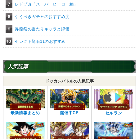
・
気力+3
7
レドゾ改「スーパーヒーロー編」
・
ATK+30%
・
DEF+25%
8
引くべきガチャのおすすめ度
【一致するリンクスキル(
4
)】
未来からの使者
分身
9
昇龍祭の当たりキャラと評価
BOSSキャラ
究極生命体への系譜
セル
10
セレクト龍石11のおすすめ
【一致するカテゴリー(
9
)】
3.0
/
10
点
人造人間
変身強化
時空を超えし者
人工生命体
人気記事
人造人間/セル編
永遠の宿敵
高速戦闘
世界の混乱
大会出場者
ドッカンバトルの人気記事
【発動リンク効果】
※発動条件あり
・
気力+1
・
ATK+35%
・
DEF+25%
最新情報まとめ
開催中CP
セルラン
【一致するリンクスキル(
4
)】
未来からの使者
分身
かめはめ波
BOSSキャラ
第一形態セル