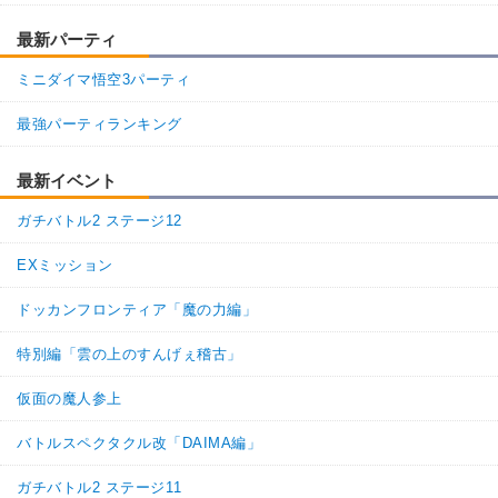
【一致するリンクスキル(
3
)】
最新パーティ
未来からの使者
分身
ミニダイマ悟空3パーティ
BOSSキャラ
セル（第二形態）
【一致するカテゴリー(
8
)】
9.0
最強パーティランキング
/
10
点
人造人間
変身強化
時空を超えし者
人工生命体
最新イベント
人造人間/セル編
永遠の宿敵
ガチバトル2 ステージ12
高速戦闘
世界の混乱
EXミッション
【発動リンク効果】
※発動条件あり
・
気力+1
ドッカンフロンティア「魔の力編」
・
ATK+30%
・
DEF+25%
特別編「雲の上のすんげぇ稽古」
【一致するリンクスキル(
3
)】
未来からの使者
BOSSキャラ
仮面の魔人参上
分身
バトルスペクタクル改「DAIMA編」
セル（第一形態）
【一致するカテゴリー(
7
)】
7.0
/
10
点
ガチバトル2 ステージ11
人造人間
変身強化