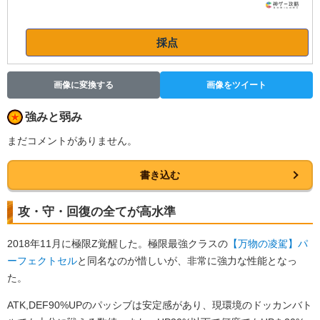
採点
画像に変換する
画像をツイート
強みと弱み
まだコメントがありません。
書き込む
攻・守・回復の全てが高水準
2018年11月に極限Z覚醒した。極限最強クラスの
【万物の凌駕】パ
ーフェクトセル
と同名なのが惜しいが、非常に強力な性能となっ
た。
ATK,DEF90%UPのパッシブは安定感があり、現環境のドッカンバト