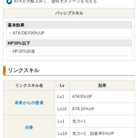
ATKが大幅上昇し、超特大ダメージを与える
パッシブスキル
基本効果
・ATK/DEF90%UP
HP30%以下
・HP20%回復
リンクスキル
リンクスキル名
Lv
効果
Lv1
ATK5%UP
未来からの使者
Lv10
ATK10%UP
Lv1
気力+1
分身
Lv10
気力+2、回避率5%UP