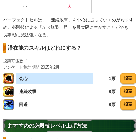
・
気力+3
中
大
-
・
ATK+35%
・
DEF+25%
パーフェクトセルは、「連続攻撃」を中心に振っていくのがおすす
【一致するリンクスキル(
5
)】
め。必殺技による「ATK無限上昇」を最大限に生かすことができ、
未来からの使者
分身
かめはめ波
長期戦に滅法強くなる。
BOSSキャラ
究極生命体への系譜
完全体セル
潜在能力スキルはどれにする？
【一致するカテゴリー(
10
)】
1.0
人造人間
変身強化
/
10
点
投票可能数: 1
時空を超えし者
人工生命体
アンケート集計期間 2025年2月 ~
人造人間/セル編
かめはめ波
投票
1票
会心
永遠の宿敵
高速戦闘
世界の混乱
投票
0票
連続攻撃
大会出場者
【発動リンク効果】
※発動条件あり
投票
0票
回避
・
気力+2
・
ATK+50%
・
DEF+25%
おすすめの必殺技レベル上げ方法
【一致するリンクスキル(
5
)】
未来からの使者
かめはめ波