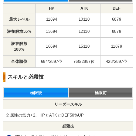
HP
ATK
DEF
最大レベル
11694
10110
6879
潜在解放55%
13694
12110
8879
潜在解放
16694
15110
11879
100%
全体順位
694/2897位
760/2897位
428/2897位
スキルと必殺技
極限後
極限前
リーダースキル
全属性の気力+2、HPとATKとDEF50%UP
必殺技