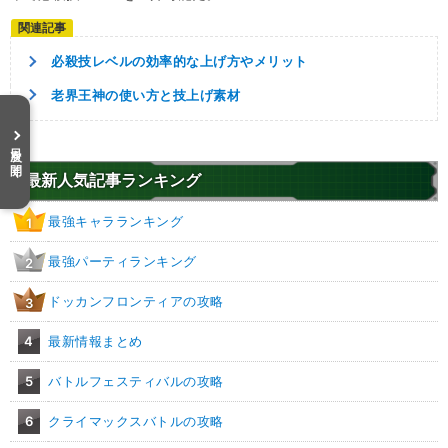
変身強化
時空を超えし者
人工生命体
永遠の宿敵
高速戦闘
必殺技レベルの効率的な上げ方やメリット
世界の混乱
大会出場者
老界王神の使い方と技上げ素材
【発動リンク効果】
※発動条件あり
・
気力+3
目次を開く
・
ATK+45%
・
DEF+25%
最新人気記事ランキング
【一致するリンクスキル(
5
)】
最強キャラランキング
1
未来からの使者
BOSSキャラ
分身
究極生命体への系譜
超激戦
最強パーティランキング
2
変身セル
【一致するカテゴリー(
9
)】
9.0
/
10
点
ドッカンフロンティアの攻略
3
人造人間/セル編
人造人間
変身強化
時空を超えし者
4
最新情報まとめ
人工生命体
永遠の宿敵
高速戦闘
5
バトルフェスティバルの攻略
世界の混乱
大会出場者
6
クライマックスバトルの攻略
【発動リンク効果】
※発動条件あり