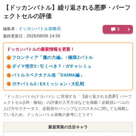
【ドッカンバトル】
繰り返される悪夢・パーフ
ェクトセルの評価
ドッカンバトル攻略班
編集者
3
2026/08/06 14:56
最終更新日
ドッカンバトルの最新情報を更新！
フロンティア「魔の力編」
極限Zバトル
/
ダイマ悟空3
引くべき？
ガチャシミュ
/
/
バトルスペクタクル改「DAIMA編」
ガチバトル2
EXミッション
大乱戦
/
/
『ドッカンバトル(ドカバト)』に登場する「【繰り返される悪夢】パーフ
ェクトセル(UR・極知)」の評価や入手方法などを掲載！必殺技レベルの
上げ方やステータス、必殺技やパッシブなどのスキルに関しても掲載し
ているため、ドッカンバトル攻略の参考にどうぞ！
新規実装の注目キャラ