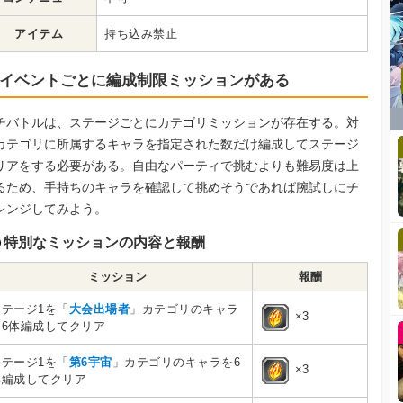
アイテム
持ち込み禁止
イベントごとに編成制限ミッションがある
チバトルは、ステージごとにカテゴリミッションが存在する。対
カテゴリに所属するキャラを指定された数だけ編成してステージ
リアをする必要がある。自由なパーティで挑むよりも難易度は上
るため、手持ちのキャラを確認して挑めそうであれば腕試しにチ
レンジしてみよう。
特別なミッションの内容と報酬
ミッション
報酬
ステージ1を「
大会出場者
」カテゴリのキャラ
×3
を6体編成してクリア
ステージ1を「
第6宇宙
」カテゴリのキャラを6
×3
体編成してクリア