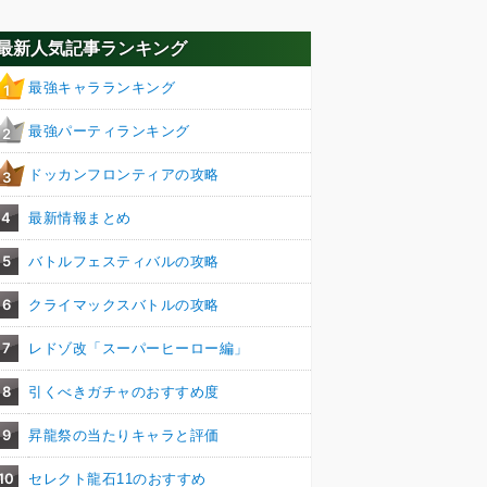
最新人気記事ランキング
最強キャラランキング
1
最強パーティランキング
2
ドッカンフロンティアの攻略
3
4
最新情報まとめ
5
バトルフェスティバルの攻略
6
クライマックスバトルの攻略
7
レドゾ改「スーパーヒーロー編」
8
引くべきガチャのおすすめ度
9
昇龍祭の当たりキャラと評価
10
セレクト龍石11のおすすめ