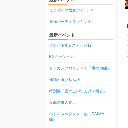
ミニダイマ悟空3パーティ
最強パーティランキング
最新イベント
ガチバトル2 ステージ12
EXミッション
ドッカンフロンティア「魔の力編」
仙猫と食いしん坊
特別編「雲の上のすんげぇ稽古」
仮面の魔人参上
バトルスペクタクル改「DAIMA
編」