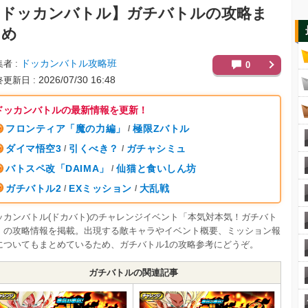
【ドッカンバトル】
ガチバトルの攻略ま
とめ
ドッカンバトル攻略班
集者
0
2026/07/30 16:48
終更新日
ドッカンバトルの最新情報を更新！
フロンティア「魔の力編」
極限Zバトル
/
ダイマ悟空3
引くべき？
ガチャシミュ
/
/
バトスペ改「DAIMA」
仙猫と食いしん坊
/
ガチバトル2
EXミッション
大乱戦
/
/
ッカンバトル(ドカバト)のチャレンジイベント「本気対本気！ガチバト
」の攻略情報を掲載。出現する敵キャラやイベント概要、ミッション報
についてもまとめているため、ガチバトル1の攻略参考にどうぞ。
ガチバトルの関連記事