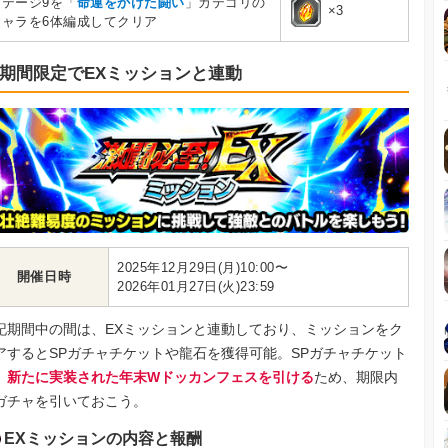
ステージ9を「
命運をかけた闘い
」カテゴリの
×3
キャラを6体編成してクリア
期間限定でEXミッションと連動
2025年12月29日(月)10:00〜
開催日時
2026年01月27日(火)23:59
記期間中の間は、EXミッションと連動しており、ミッションをク
アするとSPガチャチケットや龍石を獲得可能。SPガチャチケット
、
新たに実装された年末Wドッカンフェスを引ける
ため、期限内
ガチャを引いておこう。
EXミッションの内容と報酬