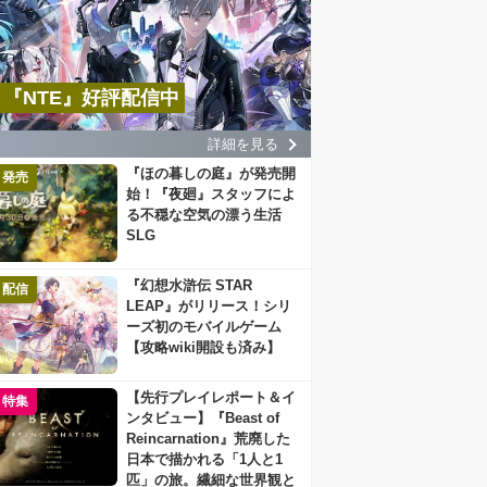
『NTE』好評配信中
詳細を見る
『ほの暮しの庭』が発売開
発売
始！『夜廻』スタッフによ
る不穏な空気の漂う生活
SLG
『幻想水滸伝 STAR
配信
LEAP』がリリース！シリ
ーズ初のモバイルゲーム
【攻略wiki開設も済み】
【先行プレイレポート＆イ
特集
ンタビュー】『Beast of
Reincarnation』荒廃した
日本で描かれる「1人と1
匹」の旅。繊細な世界観と