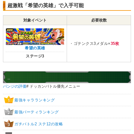
超激戦「希望の英雄」で入手可能
対象イベント
必要枚数
・ゴテンクス3メダル×
35枚
希望の英雄
ステージ3
_
パンジの評価
# ドッカンバトル優先メニュー
最強キャラランキング
1
最強パーティランキング
2
ガチバトル2 ステ12の攻略
3