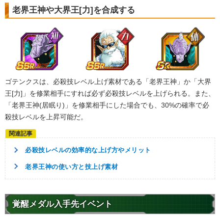
老界王神や大界王[力]を合成する
ゴテンクスは、必殺技レベル上げ素材である「老界王神」か「大界
王[力]」を修業相手にすれば必ず必殺技レベルを上げられる。また、
「老界王神(居眠り)」を修業相手にした場合でも、30%の確率で必
殺技レベルを上昇可能だ。
必殺技レベルの効率的な上げ方やメリット
老界王神の使い方と技上げ素材
覚醒メダル入手先イベント