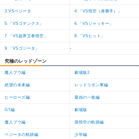
3.VSベジータ
4.「VS悟空（身勝手）」
5.「VSゴテンクス」
6.「VSジャッキー」
7.「VS超界王拳悟空」
8.「VSヒット」
9.「VSゴジータ」
-
究極のレッドゾーン
魔人ブウ編
劇場版2
絶望の未来編
レッドリボン軍編
ヒーローズ編
最凶の一族編
GT編
劇場版
魔人ブウ編
孫悟空の軌跡編
ベジータの軌跡編
少年編