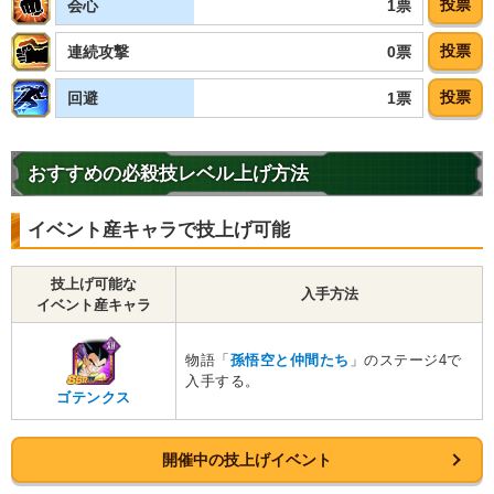
投票
1票
会心
投票
0票
連続攻撃
投票
1票
回避
おすすめの必殺技レベル上げ方法
イベント産キャラで技上げ可能
技上げ可能な
入手方法
イベント産キャラ
物語「
孫悟空と仲間たち
」のステージ4で
入手する。
ゴテンクス
開催中の技上げイベント