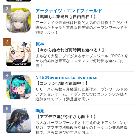
2
アークナイツ：エンドフィールド
【戦闘も工業発展も自由自在！】
アークナイツ最新作は圧倒的人気の注目作！こだわり
抜かれたキャラと重厚な世界観のオープンワールドを
満喫しよう！
3
原神
【今から始めれば何時間も遊べる！】
まもなく大型アプデが来るオープンワールドRPG！今
から始めれば豊富なコンテンツで何時間も遊べてお
得！
4
NTE:Neverness to Everness
【コンテンツ続々追加中！】
リリースから数ヶ月経過した新作オープンワールドの
アクションゲーム。アプデのたびにコンテンツが続々
追加されてプレイ満足度が高い！
5
鳴潮
【アプデで遊びやすさも向上！】
広大なオープンワールドと手応えのあるアクションが
魅力！アプデで移動改善や日々のミッション難易度緩
和で、さらに遊びやすさが向上！