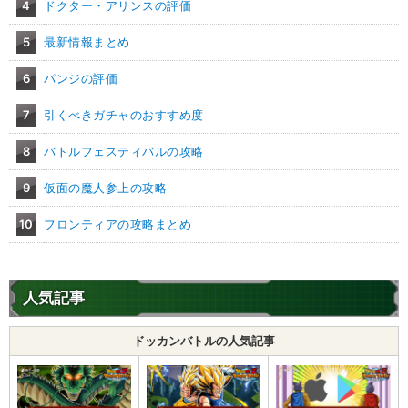
4
ドクター・アリンスの評価
5
最新情報まとめ
6
パンジの評価
7
引くべきガチャのおすすめ度
8
バトルフェスティバルの攻略
9
仮面の魔人参上の攻略
10
フロンティアの攻略まとめ
人気記事
ドッカンバトルの人気記事