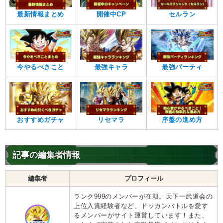
最新情報まとめ
開催中CP
セルラン
今やるべきこと
最強キャラ
最強パーティ
おすすめガチャ
リセマラ
序盤の進め方
記事の編集者情報
編集者
プロフィール
ランク999のメンバーが在籍。天下一武道会の
上位入賞経験者など、ドッカンバトルを愛す
るメンバーがサイト運営しています！また、