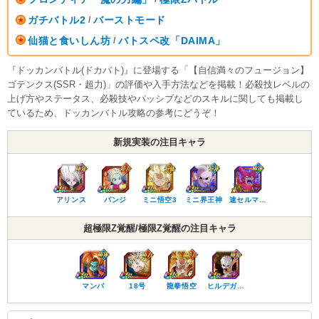
ガチバトル2
バーストモード
/
仙猫と食いしん坊
バトスペ改「DAIMA」
/
『ドッカンバトル(ドカバト)』に登場する「【自信満々のフュージョン】
ゴテンクス(SSR・超力)」の評価や入手方法などを掲載！必殺技レベルの
上げ方やステータス、必殺技やパッシブなどのスキルに関しても掲載し
ているため、ドッカンバトル攻略の参考にどうぞ！
新規実装の注目キャラ
アリンス
パンジ
ミニ悟空3
ミニ界王神
速セルマ…
超極限Z覚醒/極限Z覚醒の注目キャラ
マンバ
18号
龍拳悟空
ヒルデガ…