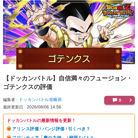
【ドッカンバトル】
自信満々のフュージョン・
ゴテンクスの評価
ドッカンバトル攻略班
編集者
0
2026/08/06 14:56
最終更新日
ドッカンバトルの最新情報を更新！
アリンス評価
パンジ評価
引くべき？
/
/
フロンティア「魔の力編」
極限Zバトル
/