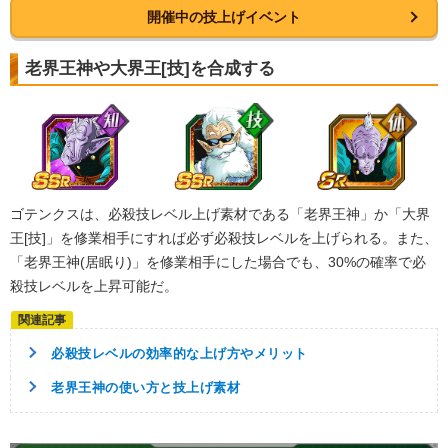
驚異的なスピード
限界突破
アル飯
開催中の技上げイベント
【一致するカテゴリー(
5
)】
7.0
/
10
点
混血サイヤ人
魔人ブウ編
老界王神や大界王[技]を合成する
急激な成長
託された意志
地球育ちの戦士
【発動リンク効果】
・
気力+5
・
ATK+5%
ゴテンクスは、必殺技レベル上げ素材である「老界王神」か「大界
【一致するリンクスキル(
4
)】
王[技]」を修業相手にすれば必ず必殺技レベルを上げられる。また、
戦闘民族サイヤ人
サイヤ人の血
「老界王神(居眠り)」を修業相手にした場合でも、30%の確率で必
驚異的なスピード
限界突破
少年悟飯
殺技レベルを上昇可能だ。
【一致するカテゴリー(
5
)】
7.0
/
10
点
混血サイヤ人
少年・少女
急激な成長
天界の出来事
必殺技レベルの効率的な上げ方やメリット
地球育ちの戦士
老界王神の使い方と技上げ素材
【発動リンク効果】
・
気力+9