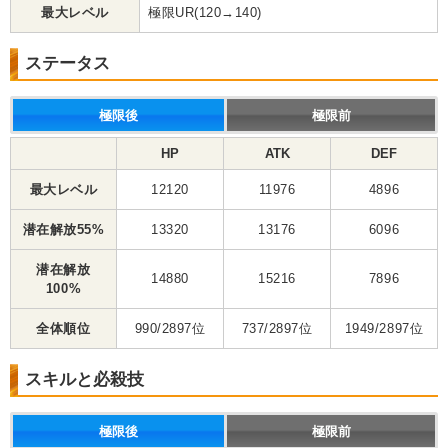
最大レベル
極限UR(120→140)
ステータス
極限後
極限前
HP
ATK
DEF
最大レベル
12120
11976
4896
潜在解放55%
13320
13176
6096
潜在解放
14880
15216
7896
100%
全体順位
990/2897位
737/2897位
1949/2897位
スキルと必殺技
極限後
極限前