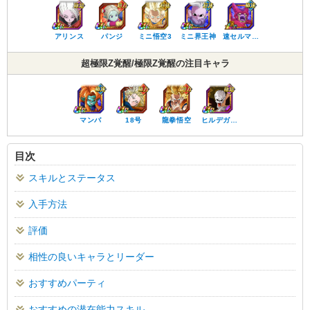
アリンス
パンジ
ミニ悟空3
ミニ界王神
速セルマ…
超極限Z覚醒/極限Z覚醒の注目キャラ
マンバ
18号
龍拳悟空
ヒルデガ…
目次
スキルとステータス
入手方法
評価
相性の良いキャラとリーダー
おすすめパーティ
おすすめの潜在能力スキル