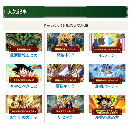
混血サイヤ人
少年・少女
人気記事
地球育ちの戦士
【発動リンク効果】
ドッカンバトルの人気記事
・
気力+7
・
ATK+5%
【一致するリンクスキル(
4
)】
戦闘民族サイヤ人
短期決戦
ベクウ
最新情報まとめ
開催中CP
セルラン
合体戦士
限界突破
5.5
/
10
点
【一致するカテゴリー(
3
)】
フュージョン
時間制限
融合/合体戦士
今やるべきこと
最強キャラ
最強パーティ
【発動リンク効果】
・
気力+3
・
ATK+15%
【一致するリンクスキル(
4
)】
無邪気
戦闘民族サイヤ人
おすすめガチャ
リセマラ
序盤の進め方
幼年悟飯
サイヤ人の血
限界突破
7.0
/
10
点