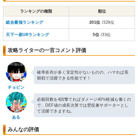
ランキングの種類
順位
総合最強ランキング
201位
/329位
天下一産URランキング
5位
/33位
攻略ライターの一言コメント評価
確率依存が多く安定性がないものの、ハマれば長
期戦で活躍できる性能です！
チョビン
必殺回数を4回撃てればダメージ40%軽減も働くの
で、DEF値の成長次第では壁役兼サポーターとし
て活躍できますね。
ある
みんなの評価