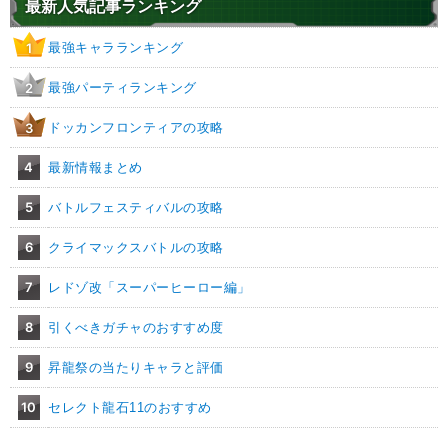
最新人気記事ランキング
天才戦士
地球育ちの戦士
最強キャラランキング
1
【発動リンク効果】
・
気力+3
最強パーティランキング
2
・
ATK+15%
【一致するリンクスキル(
4
)】
ドッカンフロンティアの攻略
3
無邪気
戦闘民族サイヤ人
幼年悟飯
4
最新情報まとめ
サイヤ人の血
限界突破
9.0
/
10
点
【一致するカテゴリー(
3
)】
5
バトルフェスティバルの攻略
混血サイヤ人
少年・少女
6
クライマックスバトルの攻略
地球育ちの戦士
【発動リンク効果】
7
レドゾ改「スーパーヒーロー編」
・
気力+5
・
ATK+10%
8
引くべきガチャのおすすめ度
【一致するリンクスキル(
4
)】
9
昇龍祭の当たりキャラと評価
無邪気
サイヤ人の血
パン
驚異的なスピード
限界突破
10
セレクト龍石11のおすすめ
9.0
/
10
点
【一致するカテゴリー(
3
)】