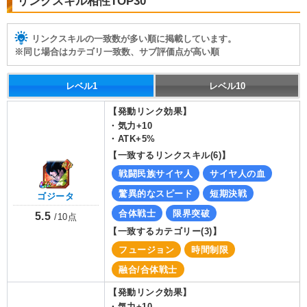
リンクスキル相性TOP30
リンクスキルの一致数が多い順に掲載しています。
※同じ場合はカテゴリ一致数、サブ評価点が高い順
レベル1
レベル10
【発動リンク効果】
・
気力+10
・
ATK+5%
【一致するリンクスキル(
6
)】
戦闘民族サイヤ人
サイヤ人の血
驚異的なスピード
短期決戦
ゴジータ
合体戦士
限界突破
5.5
/
10
点
【一致するカテゴリー(
3
)】
フュージョン
時間制限
融合/合体戦士
【発動リンク効果】
・
気力+10