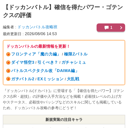
【ドッカンバトル】
確信を得たパワー・ゴテン
クスの評価
ドッカンバトル攻略班
編集者
1
2026/08/06 14:53
最終更新日
ドッカンバトルの最新情報を更新！
フロンティア「魔の力編」
極限Zバトル
/
ダイマ悟空3
引くべき？
ガチャシミュ
/
/
バトルスペクタクル改「DAIMA編」
ガチバトル2
EXミッション
大乱戦
/
/
『ドッカンバトル(ドカバト)』に登場する「【確信を得たパワー】ゴテン
クス(UR・超技)」の評価や入手方法などを掲載！必殺技レベルの上げ方
やステータス、必殺技やパッシブなどのスキルに関しても掲載している
ため、ドッカンバトル攻略の参考にどうぞ！
新規実装の注目キャラ