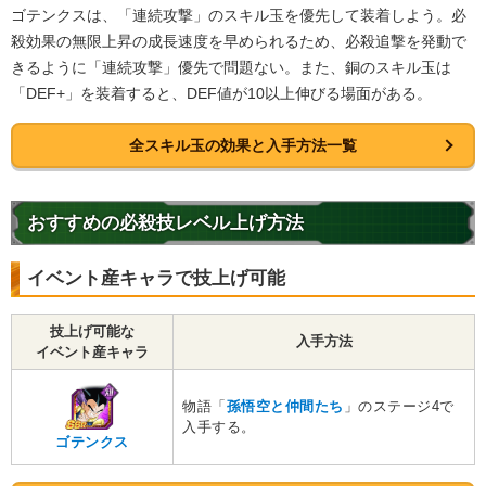
急激な成長
託された意志
ゴテンクスは、「連続攻撃」のスキル玉を優先して装着しよう。必
殺効果の無限上昇の成長速度を早められるため、必殺追撃を発動で
地球育ちの戦士
きるように「連続攻撃」優先で問題ない。また、銅のスキル玉は
【発動リンク効果】
「DEF+」を装着すると、DEF値が10以上伸びる場面がある。
・
気力+5
・
ATK+10%
全スキル玉の効果と入手方法一覧
【一致するリンクスキル(
4
)】
無邪気
サイヤ人の血
合体戦士
限界突破
ブラパン
おすすめの必殺技レベル上げ方法
【一致するカテゴリー(
5
)】
6.0
/
10
点
フュージョン
混血サイヤ人
イベント産キャラで技上げ可能
少年・少女
融合/合体戦士
地球育ちの戦士
技上げ可能な
入手方法
イベント産キャラ
【発動リンク効果】
・
気力+5
物語「
孫悟空と仲間たち
」のステージ4で
・
ATK+5%
入手する。
【一致するリンクスキル(
4
)】
ゴテンクス
戦闘民族サイヤ人
サイヤ人の血