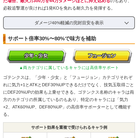
た場合、敵火力300万を44万ダメージほどに抑え込める
のもあり、
必殺追撃運が良ければ1発KOを免れる耐久力を発揮する。
ダメージ40%軽減の完封目安を表示
サポート倍率30%〜80%で味方を補助
▲両カテゴリに属しているキャラには高倍率サポート
ゴテンクスは、「少年・少女」と「フュージョン」カテゴリそれぞ
れに気力+1とATKとDEF30%UPできるだけでなく、技気玉取得ごと
にDEF20%UPの効果も上乗せできる。ゴテンクス名称のキャラは両
方のカテゴリの所属しているのもあり、特定のキャラには「気力
+2、ATK60%UP、DEF80%UP」の高倍率サポーターとして機能す
る。
サポート効果を重複で受けられるキャラ例