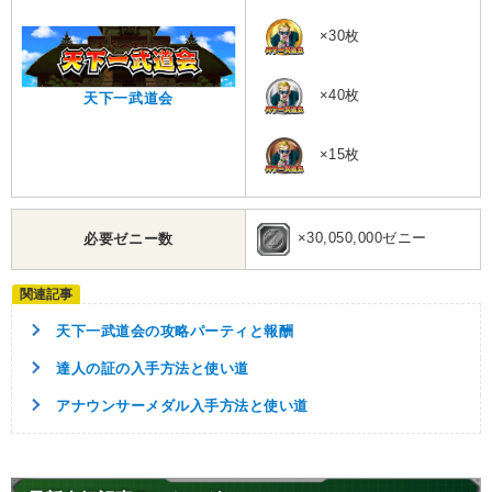
【発動リンク効果】
×30枚
・
気力+3
・
ATK+15%
×40枚
天下一武道会
【一致するリンクスキル(
4
)】
無邪気
戦闘民族サイヤ人
幼年悟飯
×15枚
サイヤ人の血
限界突破
4.5
/
10
点
【一致するカテゴリー(
4
)】
混血サイヤ人
少年・少女
×30,050,000ゼニー
必要ゼニー数
急激な成長
地球育ちの戦士
【発動リンク効果】
・
気力+3
天下一武道会の攻略パーティと報酬
・
ATK+15%
【一致するリンクスキル(
4
)】
達人の証の入手方法と使い道
無邪気
サイヤ人の血
アナウンサーメダル入手方法と使い道
悟天＆ハイヤーJr
戦闘民族サイヤ人
限界突破
8.5
/
10
点
【一致するカテゴリー(
4
)】
混血サイヤ人
少年・少女