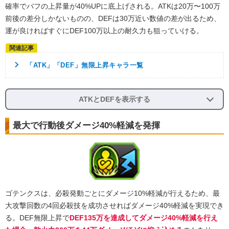
確率でバフの上昇量が40%UPに底上げされる。ATKは20万〜100万
前後の差分しかないものの、DEFは30万近い数値の差が出るため、
運が良ければすぐにDEF100万以上の耐久力も狙っていける。
「ATK」「DEF」無限上昇キャラ一覧
ATKとDEFを表示する
最大で行動後ダメージ40%軽減を発揮
ゴテンクスは、必殺発動ごとにダメージ10%軽減が行えるため、最
大攻撃回数の4回必殺技を成功させればダメージ40%軽減を実現でき
る。DEF無限上昇で
DEF135万を達成してダメージ40%軽減を行え