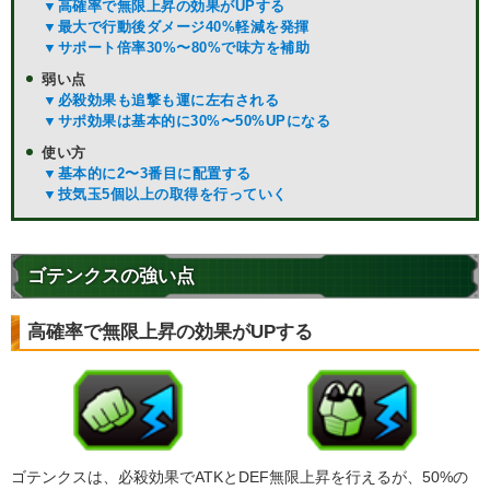
▼高確率で無限上昇の効果がUPする
▼最大で行動後ダメージ40%軽減を発揮
▼サポート倍率30%〜80%で味方を補助
弱い点
▼必殺効果も追撃も運に左右される
▼サポ効果は基本的に30%〜50%UPになる
使い方
▼基本的に2〜3番目に配置する
▼技気玉5個以上の取得を行っていく
ゴテンクスの強い点
高確率で無限上昇の効果がUPする
ゴテンクスは、必殺効果でATKとDEF無限上昇を行えるが、50%の