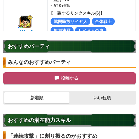
・
ATK+5%
【一致するリンクスキル(
6
)】
戦闘民族サイヤ人
合体戦士
短期決戦
サイヤ人の血
ゴジータ
驚異的なスピード
限界突破
6.5
/
10
点
おすすめパーティ
【一致するカテゴリー(
3
)】
フュージョン
時間制限
みんなのおすすめパーティ
融合/合体戦士
【発動リンク効果】
投稿する
・
気力+9
・
ATK+10%
【一致するリンクスキル(
5
)】
新着順
いいね順
短期決戦
無邪気
驚異的なスピード
合体戦士
ゴテンクス
おすすめの潜在能力スキル
限界突破
7.5
/
10
点
【一致するカテゴリー(
5
)】
「連続攻撃」に割り振るのがおすすめ
フュージョン
混血サイヤ人