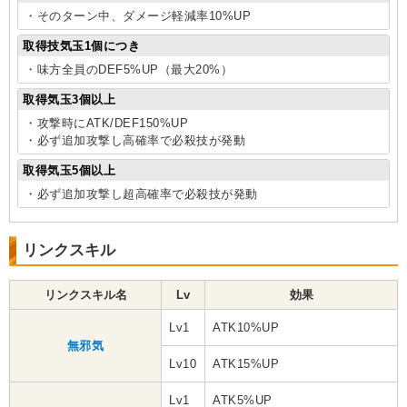
・そのターン中、ダメージ軽減率10%UP
取得技気玉1個につき
・味方全員のDEF5%UP（最大20%）
取得気玉3個以上
・攻撃時にATK/DEF150%UP
・必ず追加攻撃し高確率で必殺技が発動
取得気玉5個以上
・必ず追加攻撃し超高確率で必殺技が発動
リンクスキル
リンクスキル名
Lv
効果
Lv1
ATK10%UP
無邪気
Lv10
ATK15%UP
Lv1
ATK5%UP