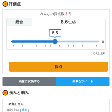
評価点
みんなの採点数
8
件
8.6
総合
/
10
点
5.5
1
10
採点
画像に変換する
画像をツイート
強みと弱み
1.
名無しさん
1年以上前
[
通報
]