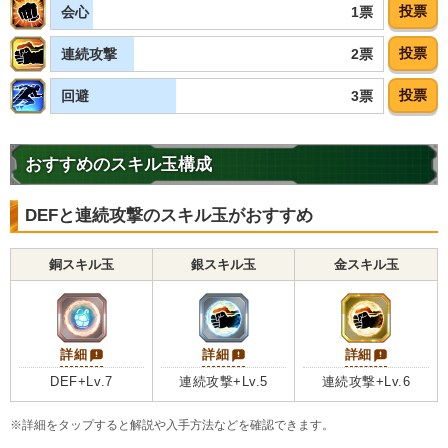
・
ATK+10%
投票
1票
会心
【一致するリンクスキル(
4
)】
無邪気
サイヤ人の血
合体戦士
投票
2票
連続攻撃
限界突破
投票
3票
回避
ゴテンクス（幽霊）
【一致するカテゴリー(
8
)】
6.0
/
10
点
フュージョン
混血サイヤ人
おすすめのスキル玉構成
少年・少女
スペシャルポーズ
天才戦士
時間制限
融合/合体戦士
DEFと連続攻撃のスキル玉がおすすめ
地球育ちの戦士
【発動リンク効果】
銅スキル玉
銀スキル玉
金スキル玉
・
気力+5
・
ATK+5%
【一致するリンクスキル(
4
)】
戦闘民族サイヤ人
サイヤ人の血
詳細
詳細
詳細
驚異的なスピード
限界突破
アル飯
DEF+Lv.7
連続攻撃+Lv.5
連続攻撃+Lv.6
【一致するカテゴリー(
5
)】
7.0
/
10
点
※詳細をタップすると解説や入手方法などを確認できます。
混血サイヤ人
魔人ブウ編