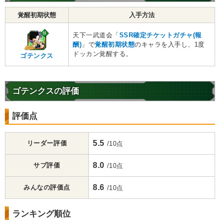
覚醒初期状態
入手方法
天下一武道会「
SSR確定チケットガチャ(報
酬)
」で
覚醒初期状態
のキャラを入手し、1度
ドッカン覚醒する。
ゴテンクス
ゴテンクスの評価
評価点
5.5
リーダー評価
/10点
8.0
サブ評価
/10点
8.6
みんなの評価点
/10点
ランキング順位