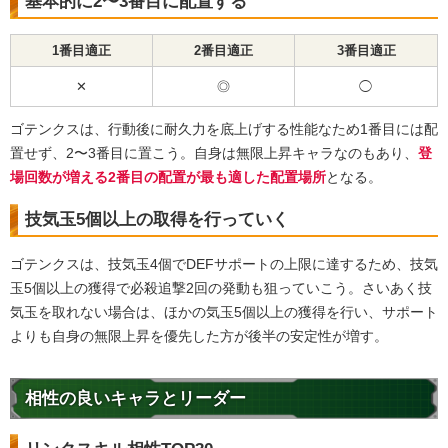
基本的に2〜3番目に配置する
1番目適正
2番目適正
3番目適正
✕
◎
◯
ゴテンクスは、行動後に耐久力を底上げする性能なため1番目には配
置せず、2〜3番目に置こう。自身は無限上昇キャラなのもあり、
登
場回数が増える2番目の配置が最も適した配置場所
となる。
技気玉5個以上の取得を行っていく
ゴテンクスは、技気玉4個でDEFサポートの上限に達するため、技気
玉5個以上の獲得で必殺追撃2回の発動も狙っていこう。さいあく技
気玉を取れない場合は、ほかの気玉5個以上の獲得を行い、サポート
よりも自身の無限上昇を優先した方が後半の安定性が増す。
相性の良いキャラとリーダー