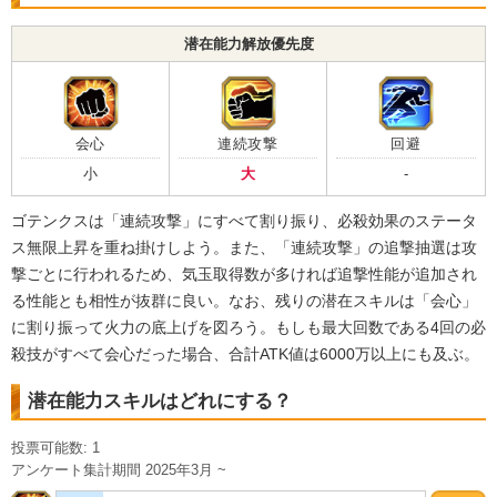
時間制限
融合/合体戦士
潜在能力解放優先度
地球育ちの戦士
【発動リンク効果】
・
気力+3
・
ATK+15%
会心
連続攻撃
回避
【一致するリンクスキル(
4
)】
小
大
-
戦闘民族サイヤ人
サイヤ人の血
ゴテンクスは「連続攻撃」にすべて割り振り、必殺効果のステータ
無邪気
限界突破
ス無限上昇を重ね掛けしよう。また、「連続攻撃」の追撃抽選は攻
【一致するカテゴリー(
10
)】
悟天（幼年期）
撃ごとに行われるため、気玉取得数が多ければ追撃性能が追加され
少年・少女
混血サイヤ人
7.0
る性能とも相性が抜群に良い。なお、残りの潜在スキルは「会心」
/
10
点
魔人ブウ編
フュージョン
に割り振って火力の底上げを図ろう。もしも最大回数である4回の必
殺技がすべて会心だった場合、合計ATK値は6000万以上にも及ぶ。
天才戦士
天界の出来事
時間制限
託された意志
融合/合体戦士
潜在能力スキルはどれにする？
地球育ちの戦士
投票可能数: 1
【発動リンク効果】
アンケート集計期間 2025年3月 ~
・
気力+5