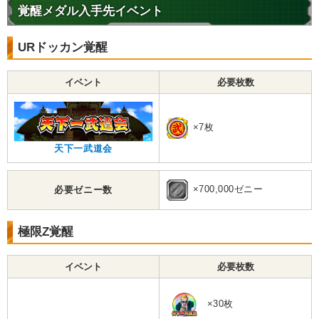
【一致するリンクスキル(
4
)】
覚醒メダル入手先イベント
短期決戦
驚異的なスピード
URドッカン覚醒
合体戦士
限界突破
ゴハンクス
【一致するカテゴリー(
5
)】
7.5
/
10
点
イベント
必要枚数
フュージョン
混血サイヤ人
時間制限
融合/合体戦士
地球育ちの戦士
×7枚
天下一武道会
【発動リンク効果】
・
気力+3
・
ATK+15%
×700,000ゼニー
必要ゼニー数
【一致するリンクスキル(
4
)】
戦闘民族サイヤ人
サイヤ人の血
極限Z覚醒
無邪気
驚異的なスピード
トランクス＆悟天
【一致するカテゴリー(
5
)】
7.0
/
10
点
イベント
必要枚数
フュージョン
混血サイヤ人
時間制限
融合/合体戦士
×30枚
地球育ちの戦士