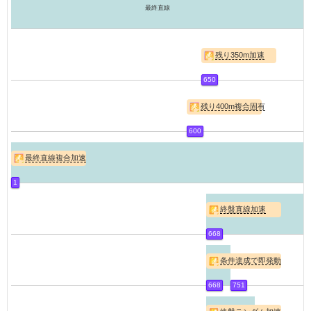
最終直線
残り350m加速
650
残り400m複合固有
600
最終直線複合加速
1
終盤直線加速
668
条件達成で即発動
668
751