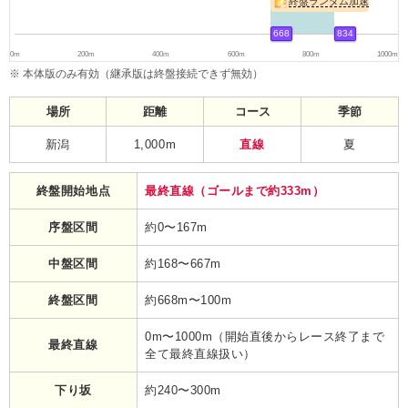
終盤ランダム加速
668
834
0m
200m
400m
600m
800m
1000m
※ 本体版のみ有効（継承版は終盤接続できず無効）
場所
距離
コース
季節
新潟
1,000m
直線
夏
終盤開始地点
最終直線（ゴールまで約333m）
序盤区間
約0〜167m
中盤区間
約168〜667m
終盤区間
約668m〜100m
0m〜1000m（開始直後からレース終了まで
最終直線
全て最終直線扱い）
下り坂
約240〜300m