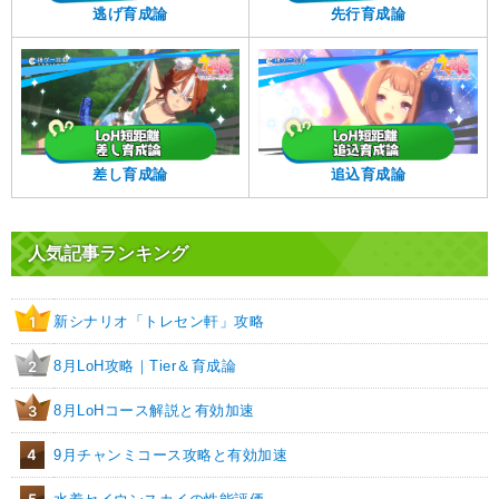
逃げ育成論
先行育成論
差し育成論
追込育成論
人気記事ランキング
新シナリオ「トレセン軒」攻略
1
8月LoH攻略｜Tier＆育成論
2
8月LoHコース解説と有効加速
3
4
9月チャンミコース攻略と有効加速
5