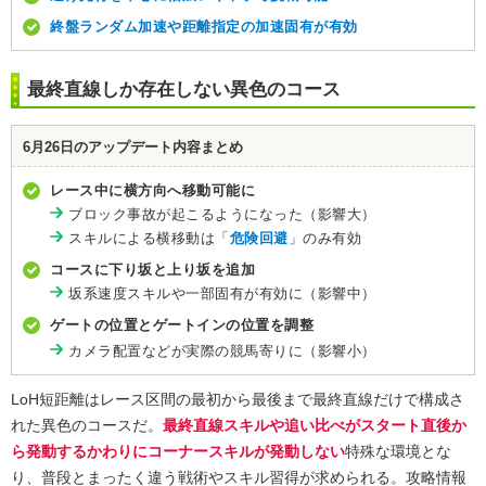
終盤ランダム加速や距離指定の加速固有が有効
最終直線しか存在しない異色のコース
6月26日のアップデート内容まとめ
レース中に横方向へ移動可能に
ブロック事故が起こるようになった（影響大）
スキルによる横移動は「
危険回避
」のみ有効
コースに下り坂と上り坂を追加
坂系速度スキルや一部固有が有効に（影響中）
ゲートの位置とゲートインの位置を調整
カメラ配置などが実際の競馬寄りに（影響小）
LoH短距離はレース区間の最初から最後まで最終直線だけで構成さ
れた異色のコースだ。
最終直線スキルや追い比べがスタート直後か
ら発動するかわりにコーナースキルが発動しない
特殊な環境とな
り、普段とまったく違う戦術やスキル習得が求められる。攻略情報