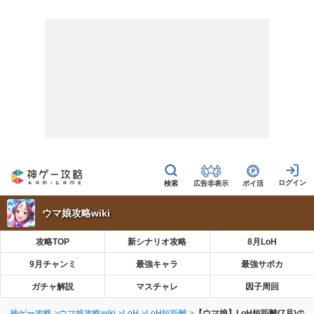
広告非表示
ポイ活
ウマ娘攻略wiki
攻略TOP
新シナリオ攻略
8月LoH
9月チャンミ
最強キャラ
最強サポカ
ガチャ解説
マスチャレ
因子周回
神ゲー攻略
ウマ娘攻略wiki
LoH
LoH短距離
【ウマ娘】LoH短距離(7月)