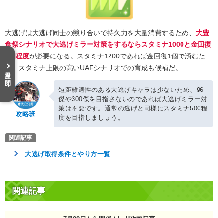
大逃げは大逃げ同士の競り合いで持久力を大量消費するため、
大豊
食祭シナリオで大逃げミラー対策をするならスタミナ1000と金回復
2個程度
が必要になる。スタミナ1200であれば金回復1個で済むた
め、スタミナ上限の高いUAFシナリオでの育成も候補だ。
目次を開く
短距離適性のある大逃げキャラは少ないため、96
傑や300傑を目指さないのであれば大逃げミラー対
策は不要です。通常の逃げと同様にスタミナ500程
攻略班
度を目指しましょう。
大逃げ取得条件とやり方一覧
関連記事