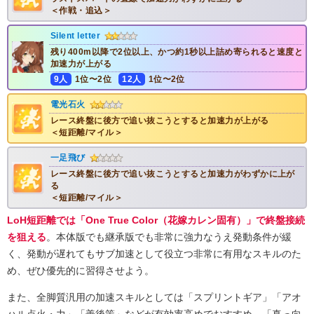
＜作戦・追込＞
Silent letter
残り400m以降で2位以上、かつ約1秒以上詰め寄られると速度と
加速力が上がる
9人
1位〜2位
12人
1位〜2位
電光石火
レース終盤に後方で追い抜こうとすると加速力が上がる
＜短距離/マイル＞
一足飛び
レース終盤に後方で追い抜こうとすると加速力がわずかに上が
る
＜短距離/マイル＞
LoH短距離では「One True Color（花嫁カレン固有）」で終盤接続
を狙える
。本体版でも継承版でも非常に強力なうえ発動条件が緩
く、発動が遅れてもサブ加速として役立つ非常に有用なスキルのた
め、ぜひ優先的に習得させよう。
また、全脚質汎用の加速スキルとしては「スプリントギア」「アオ
ハル点火・力」「善後策」などが有効率高めでおすすめ。「真っ向