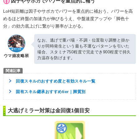
因子やサポカでパワーを重点的に補う
LoH短距離は因子やサポカでパワーを重点的に補おう。パワーを高
めるほど終盤の加速力が伸びるうえ、中盤速度アップや「脚色十
分」の効力底上げに繋がり勝率が上がる。
なお、逃げで重バ場・不調・位置取り調整と掛か
りが同時発生という最も不運なパターンを引いた
場合、スタミナ750程度で完走でき900程度で持久
ウマ娘攻略班
力温存を防げます。
回復スキルのおすすめ度と有効スキル一覧
固有スキル継承おすすめtier｜脚質別
大逃げミラー対策は金回復1個目安