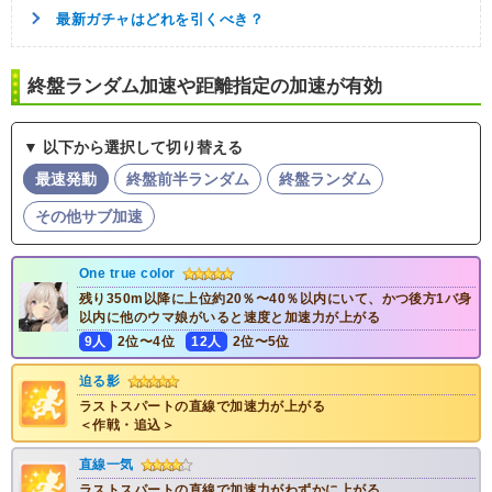
最新ガチャはどれを引くべき？
終盤ランダム加速や距離指定の加速が有効
▼ 以下から選択して切り替える
最速発動
終盤前半ランダム
終盤ランダム
その他サブ加速
One true color
残り350m以降に上位約20％〜40％以内にいて、かつ後方1バ身
以内に他のウマ娘がいると速度と加速力が上がる
9人
2位〜4位
12人
2位〜5位
迫る影
ラストスパートの直線で加速力が上がる
＜作戦・追込＞
直線一気
ラストスパートの直線で加速力がわずかに上がる