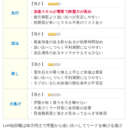
【強さ】
・
加速スキルが豊富で終盤力が高め
先行
・後方脚質より追い比べが安定しやすい
・前脚質が多いとスキル不発のリスクあり
【強さ】
・最速加速の迫る影があるが効果時間短め
追込
・追い比べしづらく不利展開になりやすい
・追込適性のあるキャラがそもそも少ない
【強さ】
・電光石火や乗り換え上手など加速は豊富
差し
・追い比べしづらく不利展開になりやすい
・モブがいるため加速の順位条件が不安定
【強さ】
・序盤が短く後ろを引き離せない
大逃げ
・大逃げミラー対策に金回復が必要
・育成難易度と強さが見合っておらず非推奨
LoH短距離は味方同士で序盤から追い比べしてリードを稼げる逃げ