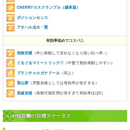
CHERRY☆スクランブル（継承版）
ポジションセンス
アオハル点火・賢
有効率低めでコスパ△
危険回避
（外に移動して戻れなくなり追い比べ率↓）
ぐるぐるマミートリック♡
（中盤で無効発動しやすい）
プランチャ☆ガナドール
（同上）
登山家
（序盤加速としては有効率が低すぎる）
直線加速
（発動可能区間が長すぎて有効率ほぼ0）
LoH短距離の目標ステータス