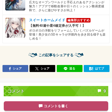
広大なオープンワールドと手応えのあるアクションが
魅力！アプデで移動改善や日々のミッション難易度緩
和で、さらに遊びやすさが向上！
スイートホームメイド
編集部おすすめ
【無料40連や星4確定券が入手可！】
ボロボロの洋館をリフォームしていくパズルゲームが
登場！美少女のSDキャラが洋館内を歩き回る様子も楽
しめる！
この記事をシェアする
シェア
シェア
送る
はてブ
コメント
9
コメントを書く