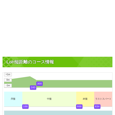
LoH短距離のコース情報
+1m
0m
300
-1m
240
序盤
中盤
終盤
ラストスパート
168
668
834