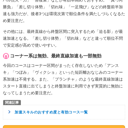
勝負」「差し切り体勢」「切れ味」「一足飛び」などの終盤前半加
速も強力だが、後者3つは環境次第で順位条件を満たしづらくなるた
め要注意だ。
その他には、最終直線から終盤区間に突入するため「迫る影」が最
速加速となる。「差し切り体勢」「切れ味」などと違って順位不問
で安定感が高めで使いやすい。
コーナー系は無効、最終直線加速も一部無効
今回のコースはコーナー区間がまったく存在しないため「アンス
キ」「つぼみ」「ヴィクショ」といった短距離おなじみのコーナー
系加速は不発する。また、「プランチャ」のような最終直線加速は
スタート直後に出てしまうと終盤加速に利用できず実質的に無効に
なってしまうため要注意だ。
加速スキルのおすすめ度と有効コース一覧