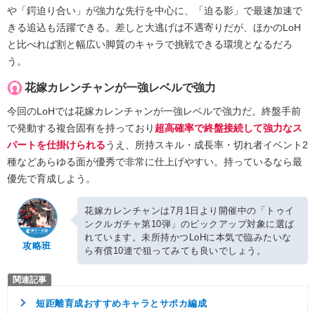
や「鍔迫り合い」が強力な先行を中心に、「迫る影」で最速加速で
きる追込も活躍できる。差しと大逃げは不遇寄りだが、ほかのLoH
と比べれば割と幅広い脚質のキャラで挑戦できる環境となるだろ
う。
花嫁カレンチャンが一強レベルで強力
今回のLoHでは花嫁カレンチャンが一強レベルで強力だ。終盤手前
で発動する複合固有を持っており
超高確率で終盤接続して強力なス
パートを仕掛けられる
うえ、所持スキル・成長率・切れ者イベント2
種などあらゆる面が優秀で非常に仕上げやすい。持っているなら最
優先で育成しよう。
花嫁カレンチャンは7月1日より開催中の「トゥイ
ンクルガチャ第10弾」のピックアップ対象に選ば
れています。未所持かつLoHに本気で臨みたいな
攻略班
ら有償10連で狙ってみても良いでしょう。
短距離育成おすすめキャラとサポカ編成