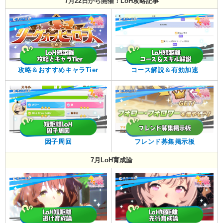
7月22日から開催！LoH攻略記事
攻略＆おすすめキャラTier
コース解説＆有効加速
因子周回
フレンド募集掲示板
7月LoH育成論