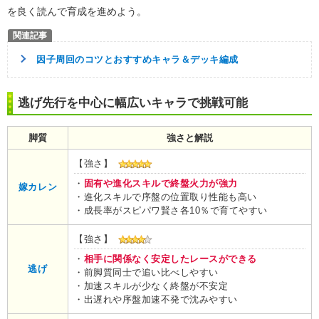
を良く読んで育成を進めよう。
因子周回のコツとおすすめキャラ＆デッキ編成
逃げ先行を中心に幅広いキャラで挑戦可能
脚質
強さと解説
【強さ】
・
固有や進化スキルで終盤火力が強力
嫁カレン
・進化スキルで序盤の位置取り性能も高い
・成長率がスピパワ賢さ各10％で育てやすい
【強さ】
・
相手に関係なく安定したレースができる
逃げ
・前脚質同士で追い比べしやすい
・加速スキルが少なく終盤が不安定
・出遅れや序盤加速不発で沈みやすい