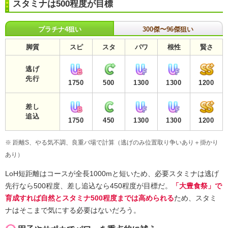
スタミナは500程度が目標
プラチナ4狙い
300傑〜96傑狙い
脚質
スピ
スタ
パワ
根性
賢さ
逃げ
先行
1750
500
1300
1300
1200
差し
追込
1750
450
1300
1300
1200
※ 距離S、やる気不調、良重バ場で計算（逃げのみ位置取り争いあり＋掛かり
あり）
LoH短距離はコースが全長1000mと短いため、必要スタミナは逃げ
先行なら500程度、差し追込なら450程度が目標だ。
「大豊食祭」で
育成すれば自然とスタミナ500程度までは高められる
ため、スタミ
ナはそこまで気にする必要はないだろう。