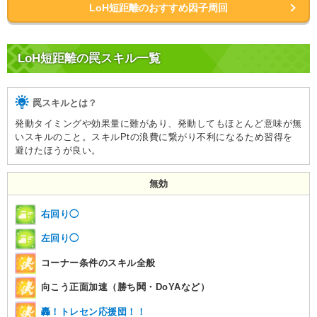
LoH短距離のおすすめ因子周回
LoH短距離の罠スキル一覧
罠スキルとは？
発動タイミングや効果量に難があり、発動してもほとんど意味が無
いスキルのこと。スキルPtの浪費に繋がり不利になるため習得を
避けたほうが良い。
無効
右回り◯
左回り◯
コーナー条件のスキル全般
向こう正面加速（勝ち鬨・DoYAなど）
轟！トレセン応援団！！