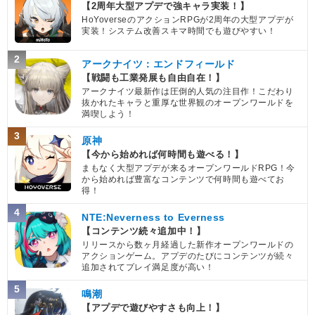
【2周年大型アプデで強キャラ実装！】
HoYoverseのアクションRPGが2周年の大型アプデが
実装！システム改善スキマ時間でも遊びやすい！
2
アークナイツ：エンドフィールド
【戦闘も工業発展も自由自在！】
アークナイツ最新作は圧倒的人気の注目作！こだわり
抜かれたキャラと重厚な世界観のオープンワールドを
満喫しよう！
3
原神
【今から始めれば何時間も遊べる！】
まもなく大型アプデが来るオープンワールドRPG！今
から始めれば豊富なコンテンツで何時間も遊べてお
得！
4
NTE:Neverness to Everness
【コンテンツ続々追加中！】
リリースから数ヶ月経過した新作オープンワールドの
アクションゲーム。アプデのたびにコンテンツが続々
追加されてプレイ満足度が高い！
5
鳴潮
【アプデで遊びやすさも向上！】