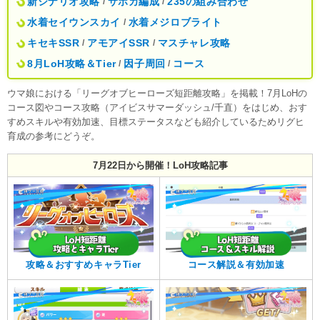
新シナリオ攻略
サポカ編成
235の組み合わせ
/
/
水着セイウンスカイ
水着メジロブライト
/
キセキSSR
アモアイSSR
マスチャレ攻略
/
/
8月LoH攻略＆Tier
因子周回
コース
/
/
ウマ娘における「リーグオブヒーローズ短距離攻略」を掲載！7月LoHの
コース図やコース攻略（アイビスサマーダッシュ/千直）をはじめ、おす
すめスキルや有効加速、目標ステータスなども紹介しているためリグヒ
育成の参考にどうぞ。
7月22日から開催！LoH攻略記事
攻略＆おすすめキャラTier
コース解説＆有効加速