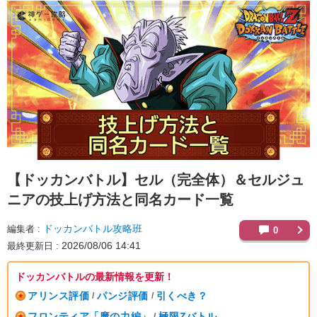
【ドッカンバトル】
セル（完全体）＆セルジュ
ニアの技上げ方法と同名カード一覧
ドッカンバトル攻略班
編集者
0
2026/08/06 14:41
最終更新日
ドッカンバトルの最新情報を更新！
アリンス評価
パンジ評価
引くべき？
/
/
フロンティア「魔の力編」
極限Zバトル
/