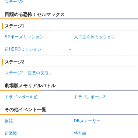
ステージ3
-
目醒める恐怖！セルマックス
ステージ1
SPポーズミッション
人工生命体ミッション
超HEROミッション
-
ステージ2
ステージ2「巨悪の災厄」
-
劇場版メモリアルバトル
ドラゴンボール超
ドラゴンボールZ
その他イベント一覧
物語
DBストーリー
超激戦
特別編