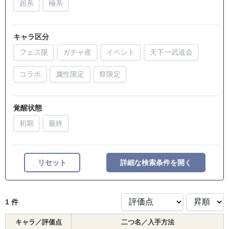
超系
極系
キャラ区分
フェス限
ガチャ産
イベント
天下一武道会
コラボ
属性限定
祭限定
覚醒状態
初期
最終
リセット
詳細な検索条件を開く
1 件
キャラ／評価点
二つ名／入手方法