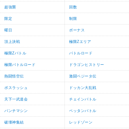
超強襲
回数
限定
制限
曜日
ボーナス
頂上決戦
極限Zエリア
極限Zバトル
バトルロード
極限バトルロード
ドラゴンヒストリー
熱闘悟空伝
激闘ベジータ伝
ボスラッシュ
ドッカン大乱戦
天下一武道会
チェインバトル
パンチマシン
ペッタンバトル
破壊神集結
レッドゾーン