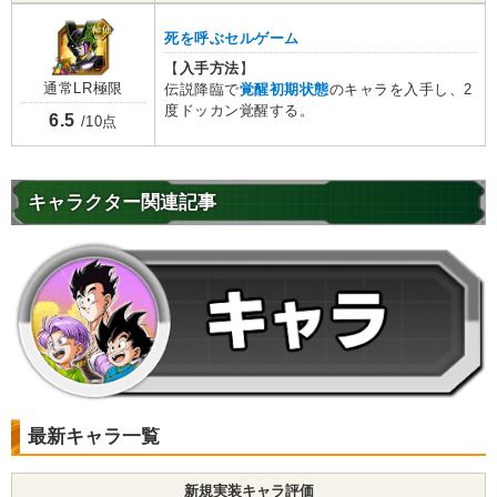
死を呼ぶセルゲーム
【
入手方法
】
通常LR極限
伝説降臨で
覚醒初期状態
のキャラを入手し、2
度ドッカン覚醒する。
6.5
/10点
キャラクター関連記事
最新キャラ一覧
新規実装キャラ評価