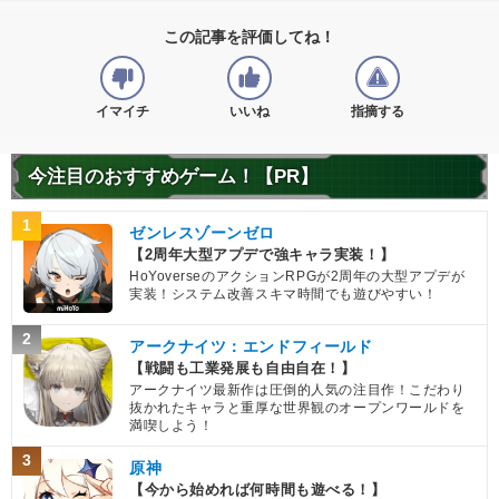
この記事を評価してね！
イマイチ
いいね
指摘する
今注目のおすすめゲーム！【PR】
1
ゼンレスゾーンゼロ
【2周年大型アプデで強キャラ実装！】
HoYoverseのアクションRPGが2周年の大型アプデが
実装！システム改善スキマ時間でも遊びやすい！
2
アークナイツ：エンドフィールド
【戦闘も工業発展も自由自在！】
アークナイツ最新作は圧倒的人気の注目作！こだわり
抜かれたキャラと重厚な世界観のオープンワールドを
満喫しよう！
3
原神
【今から始めれば何時間も遊べる！】