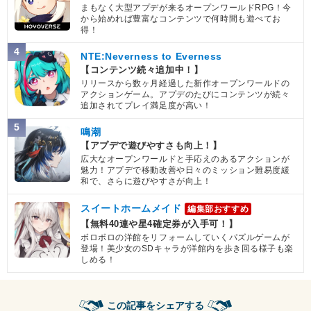
まもなく大型アプデが来るオープンワールドRPG！今
から始めれば豊富なコンテンツで何時間も遊べてお
得！
4
NTE:Neverness to Everness
【コンテンツ続々追加中！】
リリースから数ヶ月経過した新作オープンワールドの
アクションゲーム。アプデのたびにコンテンツが続々
追加されてプレイ満足度が高い！
5
鳴潮
【アプデで遊びやすさも向上！】
広大なオープンワールドと手応えのあるアクションが
魅力！アプデで移動改善や日々のミッション難易度緩
和で、さらに遊びやすさが向上！
スイートホームメイド
編集部おすすめ
【無料40連や星4確定券が入手可！】
ボロボロの洋館をリフォームしていくパズルゲームが
登場！美少女のSDキャラが洋館内を歩き回る様子も楽
しめる！
この記事をシェアする