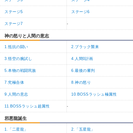
ステージ5
ステージ6
ステージ7
-
神の怒りと人間の意志
1.抵抗の闘い
2.ブラック襲来
3.悟空の腕試し
4.人間0計画
5.本物の戦闘民族
6.最後の審判
7.究極合体
8.神の怒り
9.人間の意志
10.BOSSラッシュ極属性
11.BOSSラッシュ超属性
-
邪悪龍誕生
1.「二星龍」
2.「五星龍」