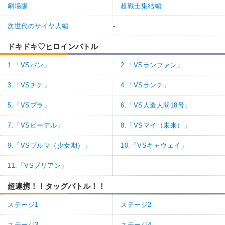
劇場版
超戦士集結編
次世代のサイヤ人編
-
ドキドキ♡ヒロインバトル
1.「VSパン」
2.「VSランファン」
3.「VSチチ」
4.「VSランチ」
5.「VSブラ」
6.「VS人造人間18号」
7.「VSビーデル」
8.「VSマイ（未来）」
9.「VSブルマ（少女期）」
10.「VSキャウェイ」
11.「VSブリアン」
-
超連携！！タッグバトル！！
ステージ1
ステージ2
ステージ3
ステージ4