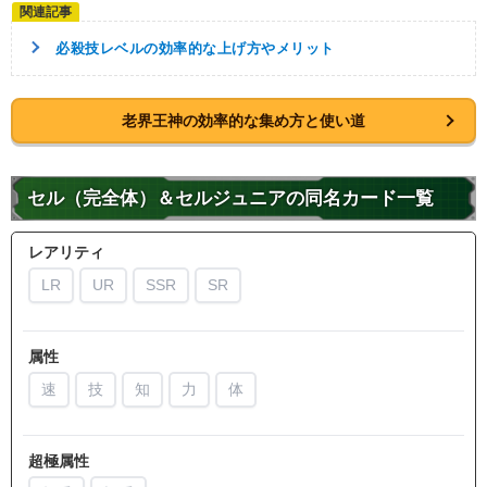
必殺技レベルの効率的な上げ方やメリット
老界王神の効率的な集め方と使い道
セル（完全体）＆セルジュニアの同名カード一覧
レアリティ
LR
UR
SSR
SR
属性
速
技
知
力
体
超極属性