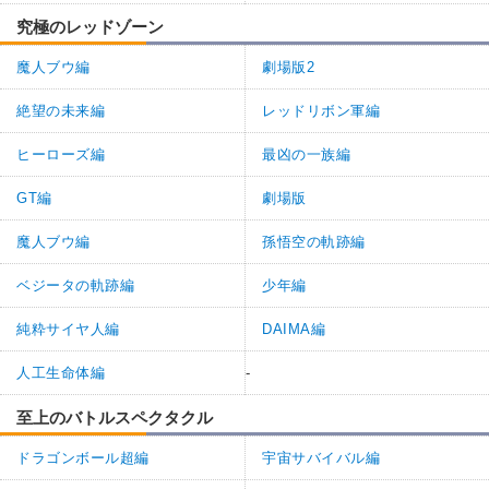
究極のレッドゾーン
魔人ブウ編
劇場版2
絶望の未来編
レッドリボン軍編
ヒーローズ編
最凶の一族編
GT編
劇場版
魔人ブウ編
孫悟空の軌跡編
ベジータの軌跡編
少年編
純粋サイヤ人編
DAIMA編
人工生命体編
-
至上のバトルスペクタクル
ドラゴンボール超編
宇宙サバイバル編