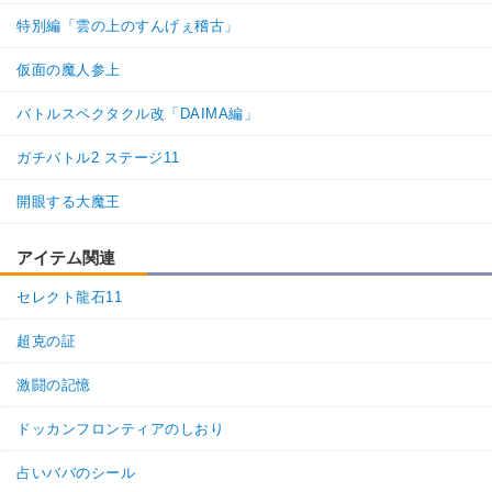
特別編「雲の上のすんげぇ稽古」
仮面の魔人参上
バトルスペクタクル改「DAIMA編」
ガチバトル2 ステージ11
開眼する大魔王
アイテム関連
セレクト龍石11
超克の証
激闘の記憶
ドッカンフロンティアのしおり
占いババのシール