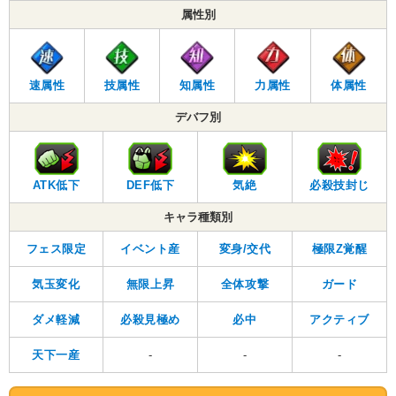
属性別
速属性
技属性
知属性
力属性
体属性
デバフ別
ATK低下
DEF低下
気絶
必殺技封じ
キャラ種類別
フェス限定
イベント産
変身/交代
極限Z覚醒
気玉変化
無限上昇
全体攻撃
ガード
ダメ軽減
必殺見極め
必中
アクティブ
天下一産
-
-
-