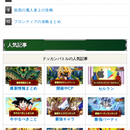
9
仮面の魔人参上の攻略
10
フロンティアの攻略まとめ
人気記事
ドッカンバトルの人気記事
最新情報まとめ
開催中CP
セルラン
今やるべきこと
最強キャラ
最強パーティ