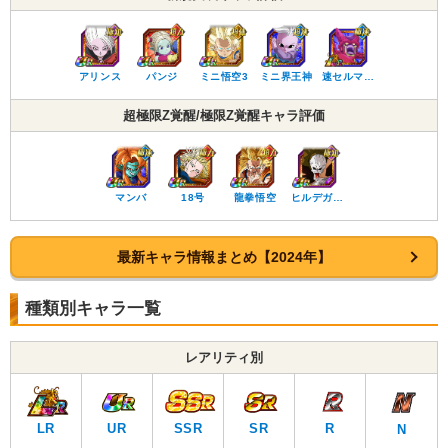
アリンス
パンジ
ミニ悟空3
ミニ界王神
速セルマ…
超極限Z覚醒/極限Z覚醒キャラ評価
マンバ
18号
龍拳悟空
ヒルデガ…
最新キャラ情報まとめ【2024年】
種類別キャラ一覧
レアリティ別
LR
UR
SSR
SR
R
N