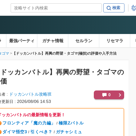
ラ
最強パーティ
ガチャ情報
セルラン
リセマラ
タゴマ
【ドッカンバトル】再興の野望・タゴマ(極技)の評価や入手方法
【ドッカンバトル】
再興の野望・タゴマの
評価
ドッカンバトル攻略班
集者
0
2026/08/06 14:53
終更新日
ドッカンバトルの最新情報を更新！
フロンティア「魔の力編」
極限Zバトル
/
ダイマ悟空3
引くべき？
ガチャシミュ
/
/