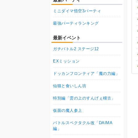
ミニダイマ悟空3パーティ
最強パーティランキング
最新イベント
ガチバトル2 ステージ12
EXミッション
ドッカンフロンティア「魔の力編」
仙猫と食いしん坊
特別編「雲の上のすんげぇ稽古」
仮面の魔人参上
バトルスペクタクル改「DAIMA
編」