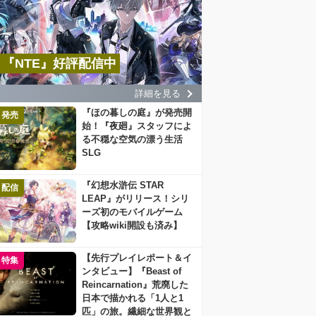
『NTE』好評配信中
詳細を見る
『ほの暮しの庭』が発売開
発売
始！『夜廻』スタッフによ
る不穏な空気の漂う生活
SLG
『幻想水滸伝 STAR
配信
LEAP』がリリース！シリ
ーズ初のモバイルゲーム
【攻略wiki開設も済み】
【先行プレイレポート＆イ
特集
ンタビュー】『Beast of
Reincarnation』荒廃した
日本で描かれる「1人と1
匹」の旅。繊細な世界観と