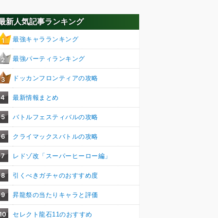
最新人気記事ランキング
最強キャラランキング
1
最強パーティランキング
2
ドッカンフロンティアの攻略
3
4
最新情報まとめ
5
バトルフェスティバルの攻略
6
クライマックスバトルの攻略
7
レドゾ改「スーパーヒーロー編」
8
引くべきガチャのおすすめ度
9
昇龍祭の当たりキャラと評価
10
セレクト龍石11のおすすめ