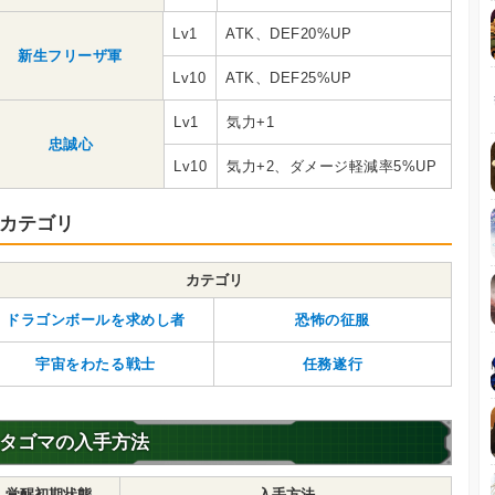
Lv1
ATK、DEF20%UP
新生フリーザ軍
Lv10
ATK、DEF25%UP
Lv1
気力+1
忠誠心
Lv10
気力+2、ダメージ軽減率5%UP
カテゴリ
カテゴリ
ドラゴンボールを求めし者
恐怖の征服
宇宙をわたる戦士
任務遂行
タゴマの入手方法
覚醒初期状態
入手方法