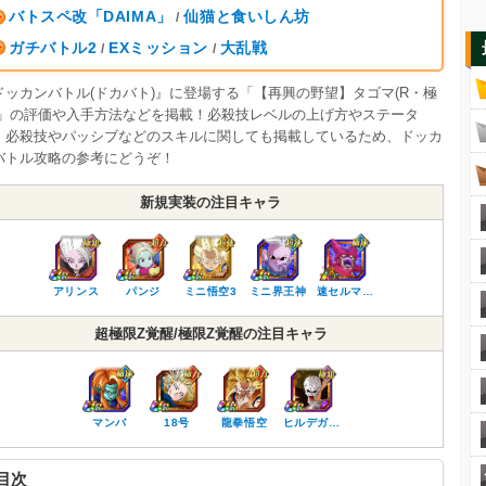
バトスペ改「DAIMA」
仙猫と食いしん坊
/
ガチバトル2
EXミッション
大乱戦
/
/
ドッカンバトル(ドカバト)』に登場する「【再興の野望】タゴマ(R・極
)」の評価や入手方法などを掲載！必殺技レベルの上げ方やステータ
、必殺技やパッシブなどのスキルに関しても掲載しているため、ドッカ
バトル攻略の参考にどうぞ！
新規実装の注目キャラ
アリンス
パンジ
ミニ悟空3
ミニ界王神
速セルマ…
超極限Z覚醒/極限Z覚醒の注目キャラ
マンバ
18号
龍拳悟空
ヒルデガ…
目次