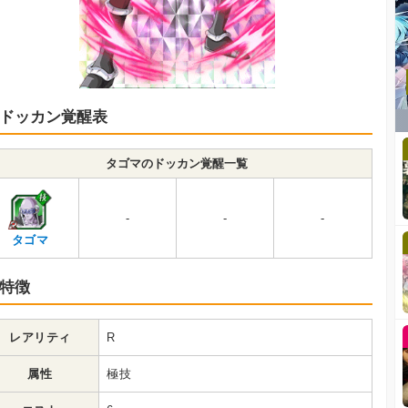
ドッカン覚醒表
タゴマのドッカン覚醒一覧
-
-
-
タゴマ
特徴
レアリティ
R
属性
極技