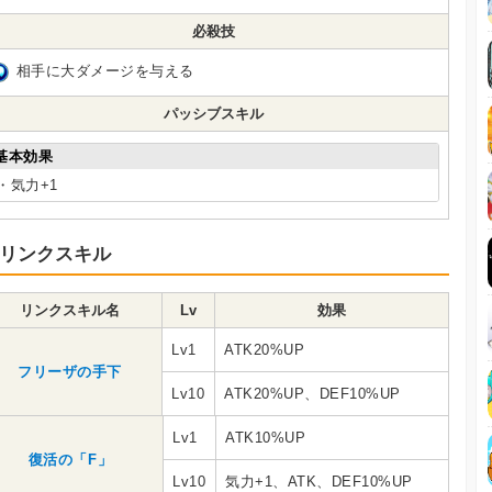
必殺技
相手に大ダメージを与える
パッシブスキル
基本効果
・気力+1
リンクスキル
リンクスキル名
Lv
効果
Lv1
ATK20%UP
フリーザの手下
Lv10
ATK20%UP、DEF10%UP
Lv1
ATK10%UP
復活の「F」
Lv10
気力+1、ATK、DEF10%UP