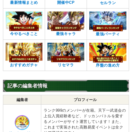
最新情報まとめ
開催中CP
セルラン
今やるべきこと
最強キャラ
最強パーティ
おすすめガチャ
リセマラ
序盤の進め方
記事の編集者情報
編集者
プロフィール
ランク999のメンバーが在籍。天下一武道会の
上位入賞経験者など、ドッカンバトルを愛す
るメンバーがサイト運営しています！また、
これまで実装された高難易度イベントは全ク