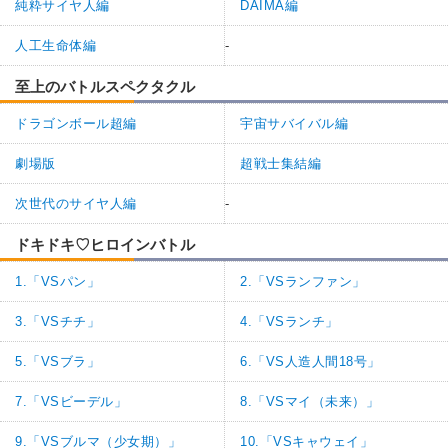
純粋サイヤ人編
DAIMA編
人工生命体編
-
至上のバトルスペクタクル
ドラゴンボール超編
宇宙サバイバル編
劇場版
超戦士集結編
次世代のサイヤ人編
-
ドキドキ♡ヒロインバトル
1.「VSパン」
2.「VSランファン」
3.「VSチチ」
4.「VSランチ」
5.「VSブラ」
6.「VS人造人間18号」
7.「VSビーデル」
8.「VSマイ（未来）」
9.「VSブルマ（少女期）」
10.「VSキャウェイ」