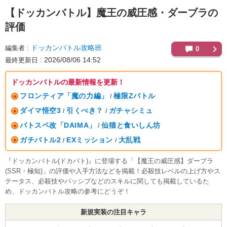
【ドッカンバトル】
魔王の威圧感・ダーブラの
評価
ドッカンバトル攻略班
編集者
0
2026/08/06 14:52
最終更新日
ドッカンバトルの最新情報を更新！
フロンティア「魔の力編」
極限Zバトル
/
ダイマ悟空3
引くべき？
ガチャシミュ
/
/
バトスペ改「DAIMA」
仙猫と食いしん坊
/
ガチバトル2
EXミッション
大乱戦
/
/
『ドッカンバトル(ドカバト)』に登場する「【魔王の威圧感】ダーブラ
(SSR・極知)」の評価や入手方法などを掲載！必殺技レベルの上げ方やス
テータス、必殺技やパッシブなどのスキルに関しても掲載しているた
め、ドッカンバトル攻略の参考にどうぞ！
新規実装の注目キャラ