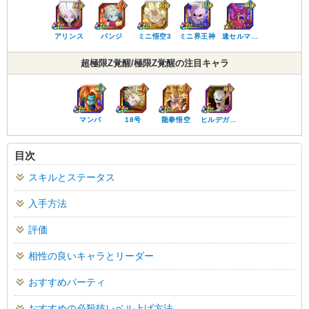
アリンス
パンジ
ミニ悟空3
ミニ界王神
速セルマ…
超極限Z覚醒/極限Z覚醒の注目キャラ
マンバ
18号
龍拳悟空
ヒルデガ…
目次
スキルとステータス
入手方法
評価
相性の良いキャラとリーダー
おすすめパーティ
おすすめの必殺技レベル上げ方法