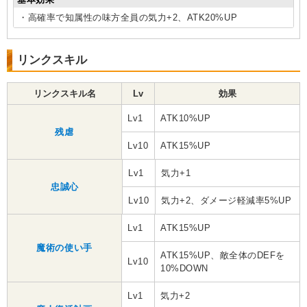
・高確率で知属性の味方全員の気力+2、ATK20%UP
リンクスキル
リンクスキル名
Lv
効果
Lv1
ATK10%UP
残虐
Lv10
ATK15%UP
Lv1
気力+1
忠誠心
Lv10
気力+2、ダメージ軽減率5%UP
Lv1
ATK15%UP
魔術の使い手
ATK15%UP、敵全体のDEFを
Lv10
10%DOWN
Lv1
気力+2