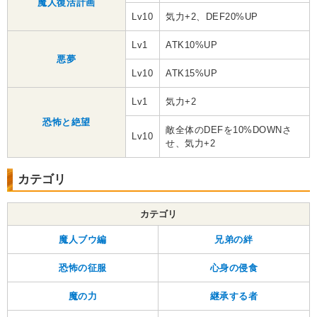
魔人復活計画
Lv10
気力+2、DEF20%UP
Lv1
ATK10%UP
悪夢
Lv10
ATK15%UP
Lv1
気力+2
恐怖と絶望
敵全体のDEFを10%DOWNさ
Lv10
せ、気力+2
カテゴリ
カテゴリ
魔人ブウ編
兄弟の絆
恐怖の征服
心身の侵食
魔の力
継承する者