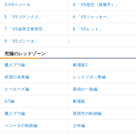
3.VSベジータ
4.「VS悟空（身勝手）」
5.「VSゴテンクス」
6.「VSジャッキー」
7.「VS超界王拳悟空」
8.「VSヒット」
9.「VSゴジータ」
-
究極のレッドゾーン
魔人ブウ編
劇場版2
絶望の未来編
レッドリボン軍編
ヒーローズ編
最凶の一族編
GT編
劇場版
魔人ブウ編
孫悟空の軌跡編
ベジータの軌跡編
少年編