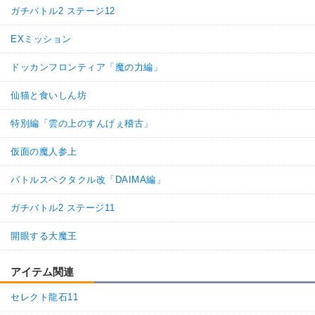
ガチバトル2 ステージ12
EXミッション
ドッカンフロンティア「魔の力編」
仙猫と食いしん坊
特別編「雲の上のすんげぇ稽古」
仮面の魔人参上
バトルスペクタクル改「DAIMA編」
ガチバトル2 ステージ11
開眼する大魔王
アイテム関連
セレクト龍石11