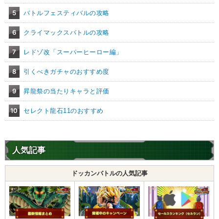
5
バトルフェスティバルの攻略
6
クライマックスバトルの攻略
7
レドゾ改「スーパーヒーロー編」
8
引くべきガチャのおすすめ度
9
昇龍祭の当たりキャラと評価
10
セレクト龍石11のおすすめ
人気記事
ドッカンバトルの人気記事