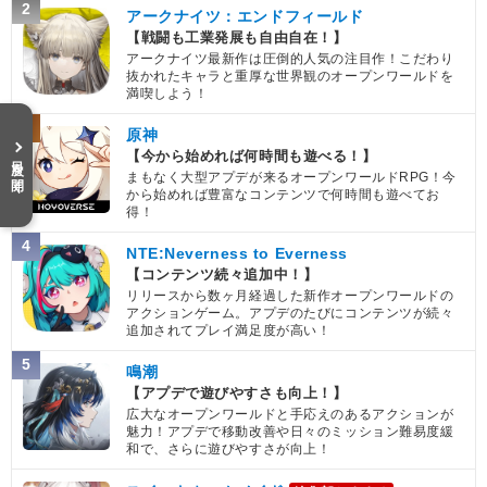
2
アークナイツ：エンドフィールド
【戦闘も工業発展も自由自在！】
アークナイツ最新作は圧倒的人気の注目作！こだわり
抜かれたキャラと重厚な世界観のオープンワールドを
満喫しよう！
3
原神
【今から始めれば何時間も遊べる！】
目次を開く
まもなく大型アプデが来るオープンワールドRPG！今
から始めれば豊富なコンテンツで何時間も遊べてお
得！
4
NTE:Neverness to Everness
【コンテンツ続々追加中！】
リリースから数ヶ月経過した新作オープンワールドの
アクションゲーム。アプデのたびにコンテンツが続々
追加されてプレイ満足度が高い！
5
鳴潮
【アプデで遊びやすさも向上！】
広大なオープンワールドと手応えのあるアクションが
魅力！アプデで移動改善や日々のミッション難易度緩
和で、さらに遊びやすさが向上！