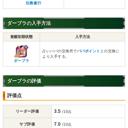
任務遂行
ダーブラの入手方法
覚醒初期状態
入手方法
占いババの交換所で
ババポイント
との交換に
より入手する。
ダーブラ
ダーブラの評価
評価点
3.5
リーダー評価
/10点
7.0
サブ評価
/10点