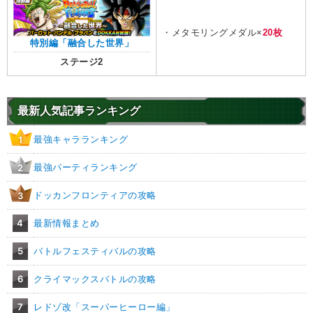
・メタモリングメダル×
20枚
特別編「融合した世界」
ステージ2
最新人気記事ランキング
最強キャラランキング
1
最強パーティランキング
2
ドッカンフロンティアの攻略
3
4
最新情報まとめ
5
バトルフェスティバルの攻略
6
クライマックスバトルの攻略
7
レドゾ改「スーパーヒーロー編」