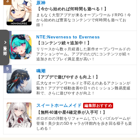
3
原神
【今から始めれば何時間も遊べる！】
まもなく大型アプデが来るオープンワールドRPG！今
から始めれば豊富なコンテンツで何時間も遊べてお
得！
4
NTE:Neverness to Everness
【コンテンツ続々追加中！】
目次を開く
リリースから数ヶ月経過した新作オープンワールドの
アクションゲーム。アプデのたびにコンテンツが続々
追加されてプレイ満足度が高い！
5
鳴潮
【アプデで遊びやすさも向上！】
広大なオープンワールドと手応えのあるアクションが
魅力！アプデで移動改善や日々のミッション難易度緩
和で、さらに遊びやすさが向上！
スイートホームメイド
編集部おすすめ
【無料40連や星4確定券が入手可！】
ボロボロの洋館をリフォームしていくパズルゲームが
登場！美少女のSDキャラが洋館内を歩き回る様子も楽
しめる！