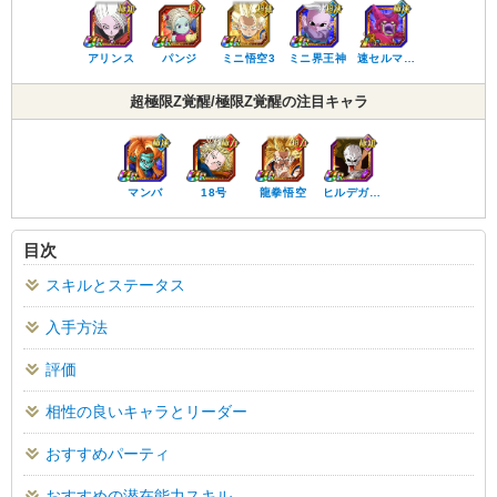
アリンス
パンジ
ミニ悟空3
ミニ界王神
速セルマ…
超極限Z覚醒/極限Z覚醒の注目キャラ
マンバ
18号
龍拳悟空
ヒルデガ…
目次
スキルとステータス
入手方法
評価
相性の良いキャラとリーダー
おすすめパーティ
おすすめの潜在能力スキル