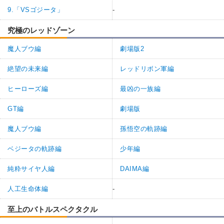
9.「VSゴジータ」
-
究極のレッドゾーン
魔人ブウ編
劇場版2
絶望の未来編
レッドリボン軍編
ヒーローズ編
最凶の一族編
GT編
劇場版
魔人ブウ編
孫悟空の軌跡編
ベジータの軌跡編
少年編
純粋サイヤ人編
DAIMA編
人工生命体編
-
至上のバトルスペクタクル