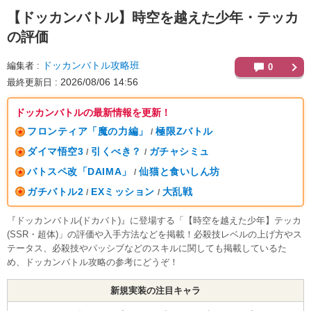
【ドッカンバトル】
時空を越えた少年・テッカ
の評価
ドッカンバトル攻略班
編集者
0
2026/08/06 14:56
最終更新日
ドッカンバトルの最新情報を更新！
フロンティア「魔の力編」
極限Zバトル
/
ダイマ悟空3
引くべき？
ガチャシミュ
/
/
バトスペ改「DAIMA」
仙猫と食いしん坊
/
ガチバトル2
EXミッション
大乱戦
/
/
『ドッカンバトル(ドカバト)』に登場する「【時空を越えた少年】テッカ
(SSR・超体)」の評価や入手方法などを掲載！必殺技レベルの上げ方やス
テータス、必殺技やパッシブなどのスキルに関しても掲載しているた
め、ドッカンバトル攻略の参考にどうぞ！
新規実装の注目キャラ