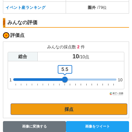
イベント産ランキング
圏外
/79位
みんなの評価
評価点
みんなの採点数
2
件
10
総合
/
10
点
5.5
1
10
採点
画像に変換する
画像をツイート