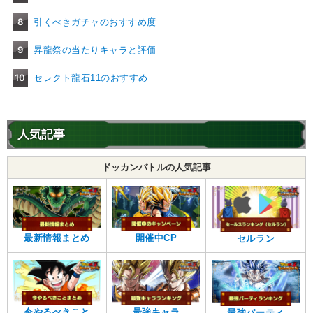
8
引くべきガチャのおすすめ度
9
昇龍祭の当たりキャラと評価
10
セレクト龍石11のおすすめ
人気記事
ドッカンバトルの人気記事
最新情報まとめ
開催中CP
セルラン
今やるべきこと
最強キャラ
最強パーティ