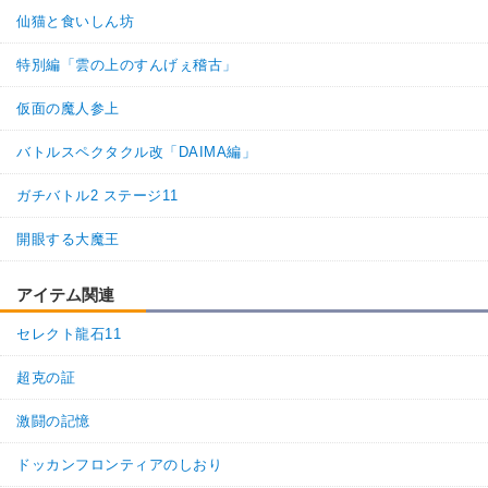
仙猫と食いしん坊
特別編「雲の上のすんげぇ稽古」
仮面の魔人参上
バトルスペクタクル改「DAIMA編」
ガチバトル2 ステージ11
開眼する大魔王
アイテム関連
セレクト龍石11
超克の証
激闘の記憶
ドッカンフロンティアのしおり