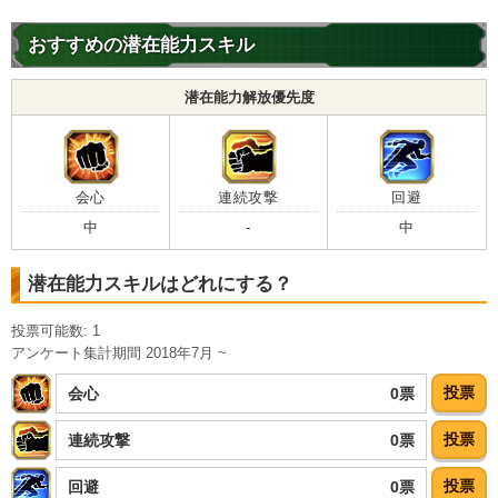
おすすめの潜在能力スキル
潜在能力解放優先度
会心
連続攻撃
回避
中
-
中
潜在能力スキルはどれにする？
投票可能数: 1
アンケート集計期間 2018年7月 ~
投票
0票
会心
投票
0票
連続攻撃
投票
0票
回避