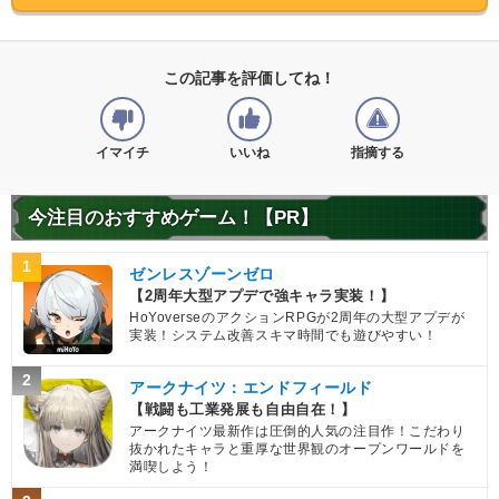
この記事を評価してね！
イマイチ
いいね
指摘する
今注目のおすすめゲーム！【PR】
1
ゼンレスゾーンゼロ
【2周年大型アプデで強キャラ実装！】
HoYoverseのアクションRPGが2周年の大型アプデが
実装！システム改善スキマ時間でも遊びやすい！
2
アークナイツ：エンドフィールド
【戦闘も工業発展も自由自在！】
アークナイツ最新作は圧倒的人気の注目作！こだわり
抜かれたキャラと重厚な世界観のオープンワールドを
満喫しよう！