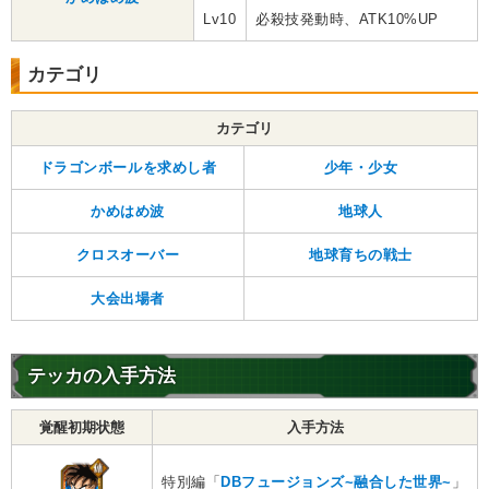
Lv10
必殺技発動時、ATK10%UP
カテゴリ
カテゴリ
ドラゴンボールを求めし者
少年・少女
かめはめ波
地球人
クロスオーバー
地球育ちの戦士
大会出場者
テッカの入手方法
覚醒初期状態
入手方法
特別編「
DBフュージョンズ~融合した世界~
」