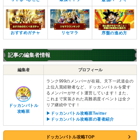
おすすめガチャ
リセマラ
序盤の進め方
記事の編集者情報
編集者
プロフィール
ランク999のメンバーが在籍。天下一武道会の
上位入賞経験者など、ドッカンバトルを愛す
るメンバーがサイト運営しています！また、
これまで実装された高難易度イベントは全ク
リア継続中です！
ドッカンバトル
攻略班
▶ドッカンバトル攻略班Twitter
▶ドッカンバトル攻略班の著者紹介
ドッカンバトル攻略TOP