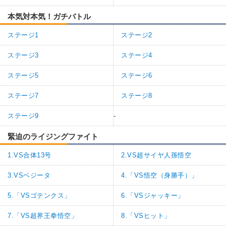
本気対本気！ガチバトル
ステージ1
ステージ2
ステージ3
ステージ4
ステージ5
ステージ6
ステージ7
ステージ8
ステージ9
-
緊迫のライジングファイト
1.VS合体13号
2.VS超サイヤ人孫悟空
3.VSベジータ
4.「VS悟空（身勝手）」
5.「VSゴテンクス」
6.「VSジャッキー」
7.「VS超界王拳悟空」
8.「VSヒット」