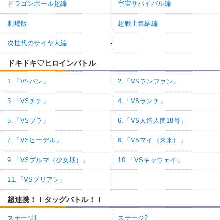
ドラゴンボール超編
宇宙サバイバル編
劇場版
超戦士集結編
次世代のサイヤ人編
-
ドキドキ♡ヒロインバトル
1.「VSパン」
2.「VSランファン」
3.「VSチチ」
4.「VSランチ」
5.「VSブラ」
6.「VS人造人間18号」
7.「VSビーデル」
8.「VSマイ（未来）」
9.「VSブルマ（少女期）」
10.「VSキャウェイ」
11.「VSブリアン」
-
超連携！！タッグバトル！！
ステージ1
ステージ2