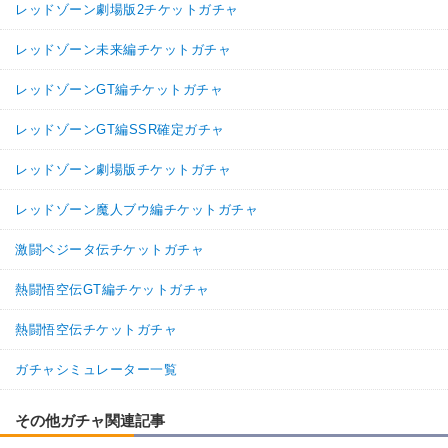
レッドゾーン劇場版2チケットガチャ
最終ドミグラ
BOSSキャラ
頭脳派
恐怖と絶望
9.0
/
10
点
レッドゾーン未来編チケットガチャ
超激戦
【一致するカテゴリー(
2
)】
レッドゾーンGT編チケットガチャ
クロスオーバー
魔の力
レッドゾーンGT編SSR確定ガチャ
【発動リンク効果】
※発動条件あり
・
気力+2
レッドゾーン劇場版チケットガチャ
・
ATK+40%
・
DEF+25%
レッドゾーン魔人ブウ編チケットガチャ
・
HP5%回復
メタルリルド
【一致するリンクスキル(
4
)】
激闘ベジータ伝チケットガチャ
8.0
BOSSキャラ
変身タイプ
/
10
点
熱闘悟空伝GT編チケットガチャ
恐怖と絶望
超激戦
【一致するカテゴリー(
0
)】
熱闘悟空伝チケットガチャ
【発動リンク効果】
ガチャシミュレーター一覧
・
気力+2
・
ATK+15%
・
DEF+10%
その他ガチャ関連記事
【一致するリンクスキル(
3
)】