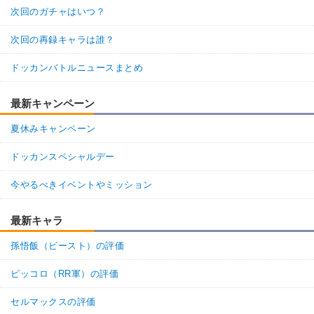
・
DEF+25%
次回のガチャはいつ？
・
HP5%回復
【一致するリンクスキル(
4
)】
次回の再録キャラは誰？
ジャネンバ
変身タイプ
BOSSキャラ
超激戦
8.0
ドッカンバトルニュースまとめ
/
10
点
恐怖と絶望
【一致するカテゴリー(
2
)】
最新キャンペーン
変身強化
制御不能の力
夏休みキャンペーン
【発動リンク効果】
※発動条件あり
・
気力+2
ドッカンスペシャルデー
・
ATK+40%
・
DEF+25%
今やるべきイベントやミッション
・
HP5%回復
【一致するリンクスキル(
4
)】
ジャネンバ
最新キャラ
変身タイプ
BOSSキャラ
超激戦
2.5
/
10
点
孫悟飯（ビースト）の評価
恐怖と絶望
【一致するカテゴリー(
2
)】
ピッコロ（RR軍）の評価
変身強化
制御不能の力
セルマックスの評価
【発動リンク効果】
※発動条件あり