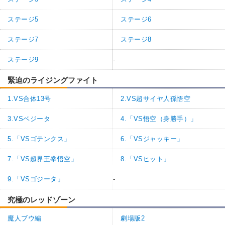
ステージ5
ステージ6
ステージ7
ステージ8
ステージ9
-
緊迫のライジングファイト
1.VS合体13号
2.VS超サイヤ人孫悟空
3.VSベジータ
4.「VS悟空（身勝手）」
5.「VSゴテンクス」
6.「VSジャッキー」
7.「VS超界王拳悟空」
8.「VSヒット」
9.「VSゴジータ」
-
究極のレッドゾーン
魔人ブウ編
劇場版2