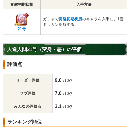
覚醒初期状態
入手方法
ガチャで
覚醒初期状態
のキャラを入手し、1度
ドッカン覚醒する。
21号
人造人間21号（変身・悪）の評価
評価点
9.0
リーダー評価
/10点
7.0
サブ評価
/10点
3.1
みんなの評価点
/10点
ランキング順位