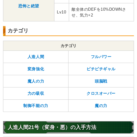
恐怖と絶望
敵全体のDEFを10%DOWNさ
Lv10
せ、気力+2
カテゴリ
カテゴリ
人造人間
フルパワー
変身強化
ピチピチギャル
魔人の力
頭脳戦
力の吸収
クロスオーバー
制御不能の力
魔の力
人造人間21号（変身・悪）の入手方法