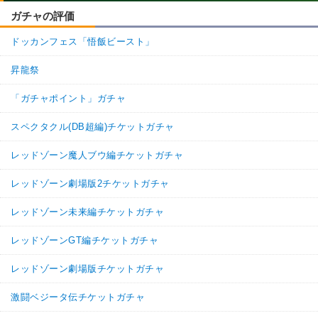
恐怖と絶望
超激戦
ガチャの評価
【一致するカテゴリー(
2
)】
ドッカンフェス「悟飯ビースト」
変身強化
制御不能の力
【発動リンク効果】
※発動条件あり
昇龍祭
・
気力+2
・
ATK+40%
「ガチャポイント」ガチャ
・
DEF+25%
・
HP5%回復
スペクタクル(DB超編)チケットガチャ
【一致するリンクスキル(
4
)】
ジャネンバ
レッドゾーン魔人ブウ編チケットガチャ
BOSSキャラ
変身タイプ
9.0
/
10
点
恐怖と絶望
超激戦
レッドゾーン劇場版2チケットガチャ
【一致するカテゴリー(
2
)】
レッドゾーン未来編チケットガチャ
変身強化
制御不能の力
レッドゾーンGT編チケットガチャ
【発動リンク効果】
※発動条件あり
・
気力+2
レッドゾーン劇場版チケットガチャ
・
ATK+40%
・
DEF+25%
・
HP5%回復
激闘ベジータ伝チケットガチャ
【一致するリンクスキル(
4
)】