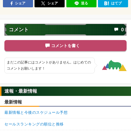
・
DEF+35%
シェア
シェア
送る
はてブ
【一致するリンクスキル(
4
)】
暗黒王フュー
頭脳派
BOSSキャラ
恐怖と絶望
7.0
/
10
点
超激戦
コメント
0
【一致するカテゴリー(
3
)】
頭脳戦
クロスオーバー
魔の力
コメントを書く
【発動リンク効果】
・
気力+2
まだこの記事にはコメントがありません。はじめての
・
ATK+25%
コメントお願いします！
・
DEF+20%
【一致するリンクスキル(
4
)】
18号
人造人間
女戦士
頭脳派
7.5
速報・最新情報
/
10
点
超激戦
【一致するカテゴリー(
3
)】
最新情報
ピチピチギャル
人造人間
頭脳戦
最新情報と今後のスケジュール予想
【発動リンク効果】
※発動条件あり
・
気力+2
セールスランキングの順位と推移
・
ATK+40%