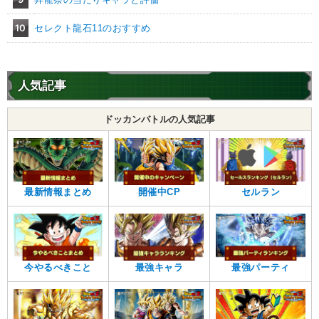
・
DEF+10%
・
HP5%回復
10
セレクト龍石11のおすすめ
【一致するリンクスキル(
4
)】
ブウ（ピッコロ）
変身タイプ
頭脳派
超激戦
7.5
恐怖と絶望
/
10
点
人気記事
【一致するカテゴリー(
5
)】
変身強化
魔人の力
力の吸収
ドッカンバトルの人気記事
制御不能の力
魔の力
【発動リンク効果】
※発動条件あり
・
気力+2
・
ATK+40%
最新情報まとめ
開催中CP
セルラン
・
DEF+25%
・
HP5%回復
【一致するリンクスキル(
4
)】
ブウ（アル飯）
変身タイプ
BOSSキャラ
超激戦
今やるべきこと
最強キャラ
最強パーティ
7.5
恐怖と絶望
/
10
点
【一致するカテゴリー(
5
)】
変身強化
魔人の力
力の吸収