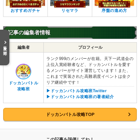
制御不能の力
魔の力
おすすめガチャ
リセマラ
序盤の進め方
【発動リンク効果】
※発動条件あり
・
気力+2
・
ATK+50%
記事の編集者情報
・
DEF+35%
【一致するリンクスキル(
4
)】
目次を開く
編集者
プロフィール
頭脳派
BOSSキャラ
恐怖と絶望
少年フュー
超激戦
ランク999のメンバーが在籍。天下一武道会の
8.5
/
10
点
上位入賞経験者など、ドッカンバトルを愛す
【一致するカテゴリー(
5
)】
るメンバーがサイト運営しています！また、
変身強化
頭脳戦
力の吸収
これまで実装された高難易度イベントは全ク
リア継続中です！
ドッカンバトル
クロスオーバー
魔の力
攻略班
▶ドッカンバトル攻略班Twitter
【発動リンク効果】
※発動条件あり
▶ドッカンバトル攻略班の著者紹介
・
気力+2
・
ATK+40%
・
DEF+25%
ドッカンバトル攻略TOP
・
HP5%回復
【一致するリンクスキル(
4
)】
悟飯ブウ
BOSSキャラ
変身タイプ
この記事を評価してね！