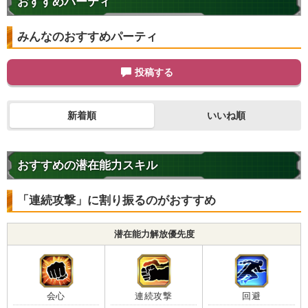
おすすめパーティ
・
HP5%回復
【一致するリンクスキル(
7
)】
みんなのおすすめパーティ
頭脳派
変身タイプ
人造人間
BOSSキャラ
女戦士
超激戦
21号
投稿する
恐怖と絶望
7.0
/
10
点
【一致するカテゴリー(
10
)】
新着順
人造人間
フルパワー
いいね順
変身強化
ピチピチギャル
魔人の力
頭脳戦
力の吸収
クロスオーバー
おすすめの潜在能力スキル
制御不能の力
魔の力
【発動リンク効果】
※発動条件あり
「連続攻撃」に割り振るのがおすすめ
・
気力+2
・
ATK+50%
潜在能力解放優先度
・
DEF+45%
・
HP5%回復
【一致するリンクスキル(
6
)】
頭脳派
変身タイプ
人造人間
会心
連続攻撃
回避
21号（善）
女戦士
BOSSキャラ
超激戦