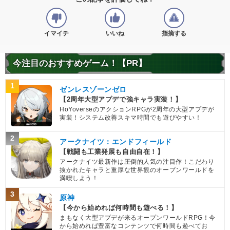
8.5
恐怖と絶望
超激戦
/
10
点
【一致するカテゴリー(
5
)】
力の吸収
変身強化
制御不能の力
イマイチ
いいね
指摘する
魔人の力
魔の力
今注目のおすすめゲーム！【PR】
【発動リンク効果】
※発動条件あり
・
気力+2
・
ATK+40%
1
ゼンレスゾーンゼロ
・
DEF+25%
【2周年大型アプデで強キャラ実装！】
・
HP5%回復
HoYoverseのアクションRPGが2周年の大型アプデが
【一致するリンクスキル(
4
)】
実装！システム改善スキマ時間でも遊びやすい！
悪ブウ
BOSSキャラ
変身タイプ
2
アークナイツ：エンドフィールド
8.5
恐怖と絶望
超激戦
/
10
点
【戦闘も工業発展も自由自在！】
【一致するカテゴリー(
5
)】
アークナイツ最新作は圧倒的人気の注目作！こだわり
抜かれたキャラと重厚な世界観のオープンワールドを
力の吸収
変身強化
制御不能の力
満喫しよう！
魔人の力
魔の力
3
原神
【発動リンク効果】
※発動条件あり
【今から始めれば何時間も遊べる！】
・
気力+2
まもなく大型アプデが来るオープンワールドRPG！今
・
ATK+40%
から始めれば豊富なコンテンツで何時間も遊べてお