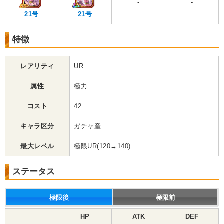
-
-
21号
21号
特徴
レアリティ
UR
属性
極力
コスト
42
キャラ区分
ガチャ産
最大レベル
極限UR(120→140)
ステータス
極限後
極限前
HP
ATK
DEF