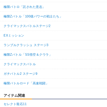
フルパワー
変身強化
極限バトロ「託された意志」
【発動リンク効果】
※発動条件あり
・
気力+2
極限Zバトル「100億パワーの戦士たち」
・
ATK+40%
・
DEF+25%
クライマックスバトルステージ2
・
HP5%回復
【一致するリンクスキル(
4
)】
ゴルフリ
EXミッション
変身タイプ
BOSSキャラ
超激戦
6.0
/
10
点
ランブルクラッシュ ステージ3
恐怖と絶望
【一致するカテゴリー(
2
)】
極限Zバトル「SS悟空＆クウラ」
フルパワー
変身強化
クライマックスバトル
【発動リンク効果】
※発動条件あり
・
気力+2
ガチバトル2 ステージ9
・
ATK+50%
・
DEF+35%
極限バトルロード「高速戦闘」
【一致するリンクスキル(
4
)】
ドミグラ
BOSSキャラ
頭脳派
恐怖と絶望
アイテム関連
9.0
/
10
点
超激戦
セレクト龍石11
【一致するカテゴリー(
2
)】