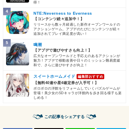
得！
・
DEF+35%
【一致するリンクスキル(
4
)】
4
NTE:Neverness to Everness
超17号
人造人間
BOSSキャラ
超激戦
【コンテンツ続々追加中！】
2.5
/
10
点
リリースから数ヶ月経過した新作オープンワールドの
恐怖と絶望
アクションゲーム。アプデのたびにコンテンツが続々
【一致するカテゴリー(
3
)】
追加されてプレイ満足度が高い！
人造人間
力の吸収
制御不能の力
5
鳴潮
【アプデで遊びやすさも向上！】
【発動リンク効果】
※発動条件あり
広大なオープンワールドと手応えのあるアクションが
・
気力+2
魅力！アプデで移動改善や日々のミッション難易度緩
・
ATK+40%
和で、さらに遊びやすさが向上！
・
DEF+35%
【一致するリンクスキル(
4
)】
スイートホームメイド
編集部おすすめ
超17号
人造人間
BOSSキャラ
超激戦
【無料40連や星4確定券が入手可！】
2.5
ボロボロの洋館をリフォームしていくパズルゲームが
/
10
点
恐怖と絶望
登場！美少女のSDキャラが洋館内を歩き回る様子も楽
しめる！
【一致するカテゴリー(
3
)】
人造人間
力の吸収
制御不能の力
【発動リンク効果】
※発動条件あり
この記事をシェアする
・
気力+2
・
ATK+50%