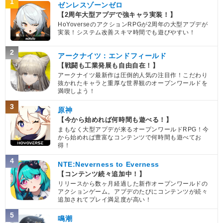
1
ゼンレスゾーンゼロ
【一致するリンクスキル(
2
)】
【2周年大型アプデで強キャラ実装！】
餃子
HoYoverseのアクションRPGが2周年の大型アプデが
鶴仙流
不思議な大冒険
実装！システム改善スキマ時間でも遊びやすい！
1.5
/
10
点
【一致するカテゴリー(
3
)】
少年編
地球人
地球育ちの戦士
2
アークナイツ：エンドフィールド
【戦闘も工業発展も自由自在！】
【発動リンク効果】
アークナイツ最新作は圧倒的人気の注目作！こだわり
・
気力+3
抜かれたキャラと重厚な世界観のオープンワールドを
【一致するリンクスキル(
2
)】
満喫しよう！
ジャッキー
至高の戦士
不思議な大冒険
3
原神
【一致するカテゴリー(
3
)】
6.5
/
10
点
【今から始めれば何時間も遊べる！】
まもなく大型アプデが来るオープンワールドRPG！今
少年編
地球人
地球育ちの戦士
から始めれば豊富なコンテンツで何時間も遊べてお
得！
【発動リンク効果】
・
気力+3
4
NTE:Neverness to Everness
【一致するリンクスキル(
2
)】
【コンテンツ続々追加中！】
兎人参化
卑怯者
不思議な大冒険
リリースから数ヶ月経過した新作オープンワールドの
アクションゲーム。アプデのたびにコンテンツが続々
【一致するカテゴリー(
3
)】
1.0
/
10
点
追加されてプレイ満足度が高い！
少年編
地球人
地球育ちの戦士
5
鳴潮