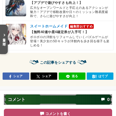
【発動リンク効果】
【アプデで遊びやすさも向上！】
・
気力+3
広大なオープンワールドと手応えのあるアクションが
魅力！アプデで移動改善や日々のミッション難易度緩
【一致するリンクスキル(
2
)】
和で、さらに遊びやすさが向上！
亀仙人
至高の戦士
不思議な大冒険
スイートホームメイド
【一致するカテゴリー(
3
)】
編集部おすすめ
5.5
/
10
点
【無料40連や星4確定券が入手可！】
少年編
地球人
地球育ちの戦士
ボロボロの洋館をリフォームしていくパズルゲームが
目次を開く
登場！美少女のSDキャラが洋館内を歩き回る様子も楽
【発動リンク効果】
しめる！
・
気力+2
・
ATK+15%
【一致するリンクスキル(
2
)】
この記事をシェアする
天津飯
鶴仙流
不思議な大冒険
7.0
/
10
点
【一致するカテゴリー(
3
)】
シェア
シェア
送る
はてブ
少年編
地球人
地球育ちの戦士
【発動リンク効果】
・
気力+1
・
ATK+10%
コメント
0
【一致するリンクスキル(
2
)】
スポポビッチ
残虐
卑怯者
コメントを書く
7.0