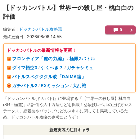
【ドッカンバトル】
世界一の殺し屋・桃白白の
評価
ドッカンバトル攻略班
編集者
0
2026/08/06 14:55
最終更新日
ドッカンバトルの最新情報を更新！
フロンティア「魔の力編」
極限Zバトル
/
ダイマ悟空3
引くべき？
ガチャシミュ
/
/
バトルスペクタクル改「DAIMA編」
ガチバトル2
EXミッション
大乱戦
/
/
『ドッカンバトル(ドカバト)』に登場する「【世界一の殺し屋】桃白白
(SR・極速)」の評価や入手方法などを掲載！必殺技レベルの上げ方やス
テータス、必殺技やパッシブなどのスキルに関しても掲載しているた
め、ドッカンバトル攻略の参考にどうぞ！
新規実装の注目キャラ