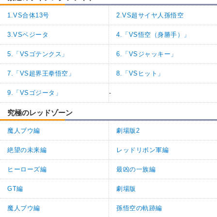
1.VS合体13号
2.VS超サイヤ人孫悟空
3.VSベジータ
4.「VS悟空（身勝手）」
5.「VSゴテンクス」
6.「VSジャッキー」
7.「VS超界王拳悟空」
8.「VSヒット」
9.「VSゴジータ」
-
究極のレッドゾーン
魔人ブウ編
劇場版2
絶望の未来編
レッドリボン軍編
ヒーローズ編
最凶の一族編
GT編
劇場版
魔人ブウ編
孫悟空の軌跡編