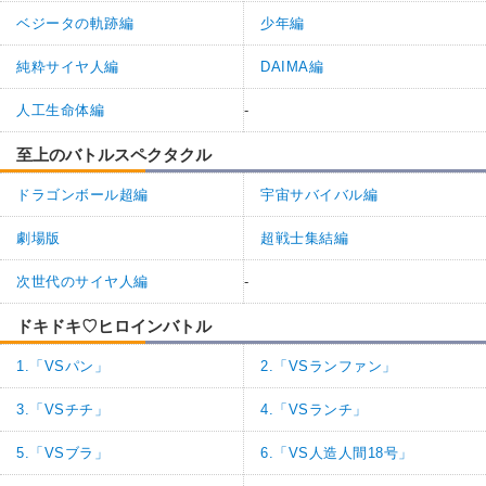
ベジータの軌跡編
少年編
純粋サイヤ人編
DAIMA編
人工生命体編
-
至上のバトルスペクタクル
ドラゴンボール超編
宇宙サバイバル編
劇場版
超戦士集結編
次世代のサイヤ人編
-
ドキドキ♡ヒロインバトル
1.「VSパン」
2.「VSランファン」
3.「VSチチ」
4.「VSランチ」
5.「VSブラ」
6.「VS人造人間18号」