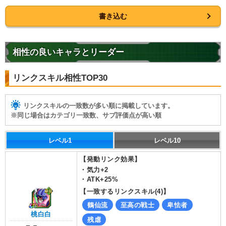
書き込む
相性の良いキャラとリーダー
リンクスキル相性TOP30
リンクスキルの一致数が多い順に掲載しています。
※同じ場合はカテゴリ一致数、サブ評価点が高い順
レベル1
レベル10
【発動リンク効果】
・
気力+2
・
ATK+25%
【一致するリンクスキル(
4
)】
鶴仙流
至高の戦士
卑怯者
桃白白
残虐