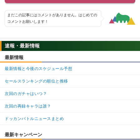
/
10
点
【一致するカテゴリー(
3
)】
地球人
地球育ちの戦士
任務遂行
まだこの記事にはコメントがありません。はじめての
【発動リンク効果】
コメントお願いします！
・
気力+3
【一致するリンクスキル(
2
)】
ジャッキー
至高の戦士
不思議な大冒険
速報・最新情報
【一致するカテゴリー(
3
)】
7.0
/
10
点
最新情報
少年編
地球人
地球育ちの戦士
最新情報と今後のスケジュール予想
【発動リンク効果】
・
気力+2
セールスランキングの順位と推移
・
ATK+15%
【一致するリンクスキル(
2
)】
次回のガチャはいつ？
天津飯
鶴仙流
不思議な大冒険
7.0
/
10
点
次回の再録キャラは誰？
【一致するカテゴリー(
3
)】
少年編
地球人
地球育ちの戦士
ドッカンバトルニュースまとめ
【発動リンク効果】
・
気力+3
最新キャンペーン
【一致するリンクスキル(
2
)】