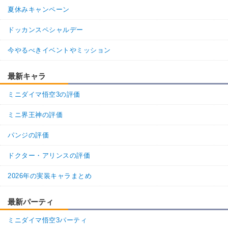
夏休みキャンペーン
ジャッキー
至高の戦士
不思議な大冒険
【一致するカテゴリー(
3
)】
7.0
/
10
点
ドッカンスペシャルデー
少年編
地球人
地球育ちの戦士
今やるべきイベントやミッション
【発動リンク効果】
・
気力+3
最新キャラ
【一致するリンクスキル(
2
)】
亀仙人
至高の戦士
不思議な大冒険
ミニダイマ悟空3の評価
【一致するカテゴリー(
3
)】
7.5
/
10
点
ミニ界王神の評価
少年編
地球人
地球育ちの戦士
パンジの評価
【発動リンク効果】
・
気力+2
ドクター・アリンスの評価
・
ATK+15%
【一致するリンクスキル(
2
)】
2026年の実装キャラまとめ
天津飯
鶴仙流
不思議な大冒険
9.0
/
10
点
【一致するカテゴリー(
3
)】
最新パーティ
地球人
少年編
地球育ちの戦士
ミニダイマ悟空3パーティ
【発動リンク効果】