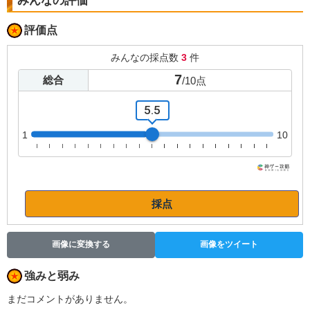
みんなの評価
評価点
みんなの採点数
3
件
7
総合
/
10
点
5.5
1
10
採点
画像に変換する
画像をツイート
強みと弱み
まだコメントがありません。