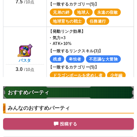
7.5
/
10
点
【一致するカテゴリー(
5
)】
兄弟の絆
地球人
永遠の宿敵
地球育ちの戦士
任務遂行
【発動リンク効果】
・
気力+3
・
ATK+10%
【一致するリンクスキル(
3
)】
残虐
卑怯者
不思議な大冒険
パスタ
【一致するカテゴリー(
5
)】
3.0
/
10
点
ドラゴンボールを求めし者
少年編
地球人
地球育ちの戦士
任務遂行
おすすめパーティ
【発動リンク効果】
・
気力+2
・
ATK+15%
みんなのおすすめパーティ
【一致するリンクスキル(
3
)】
鶴仙流
至高の戦士
卑怯者
桃白白
投稿する
【一致するカテゴリー(
5
)】
7.0
/
10
点