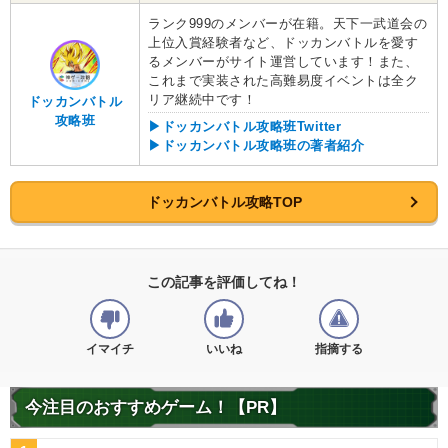
【一致するカテゴリー(
3
)】
2.0
/
10
点
ランク999のメンバーが在籍。天下一武道会の
少年編
地球人
地球育ちの戦士
上位入賞経験者など、ドッカンバトルを愛す
るメンバーがサイト運営しています！また、
【発動リンク効果】
これまで実装された高難易度イベントは全ク
・
気力+2
リア継続中です！
ドッカンバトル
・
ATK+15%
攻略班
▶ドッカンバトル攻略班Twitter
【一致するリンクスキル(
2
)】
▶ドッカンバトル攻略班の著者紹介
天津飯
鶴仙流
不思議な大冒険
2.0
/
10
点
【一致するカテゴリー(
3
)】
ドッカンバトル攻略TOP
少年編
地球人
地球育ちの戦士
【発動リンク効果】
・
気力+3
この記事を評価してね！
【一致するリンクスキル(
2
)】
武泰斗
至高の戦士
不思議な大冒険
【一致するカテゴリー(
3
)】
2.0
イマイチ
いいね
指摘する
/
10
点
少年編
地球人
地球育ちの戦士
今注目のおすすめゲーム！【PR】
【発動リンク効果】
・
気力+2
・
ATK+15%