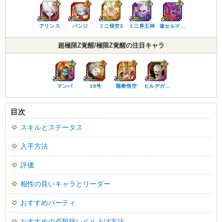
アリンス
パンジ
ミニ悟空3
ミニ界王神
速セルマ…
超極限Z覚醒/極限Z覚醒の注目キャラ
マンバ
18号
龍拳悟空
ヒルデガ…
目次
スキルとステータス
入手方法
評価
相性の良いキャラとリーダー
おすすめパーティ
おすすめの必殺技レベル上げ方法