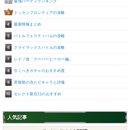
最強パーティランキング
2
【発動リンク効果】
ドッカンフロンティアの攻略
3
・
気力+3
【一致するリンクスキル(
2
)】
4
最新情報まとめ
卑怯者
不思議な大冒険
ウーロン
【一致するカテゴリー(
4
)】
5
バトルフェスティバルの攻略
2.0
/
10
点
ドラゴンボールを求めし者
少年編
6
クライマックスバトルの攻略
地球人
地球育ちの戦士
7
レドゾ改「スーパーヒーロー編」
【発動リンク効果】
・
気力+2
8
引くべきガチャのおすすめ度
・
ATK+15%
【一致するリンクスキル(
2
)】
9
昇龍祭の当たりキャラと評価
鶴仙流
不思議な大冒険
鶴仙人
10
セレクト龍石11のおすすめ
【一致するカテゴリー(
4
)】
2.0
/
10
点
少年編
兄弟の絆
地球人
地球育ちの戦士
人気記事
【発動リンク効果】
・
気力+3