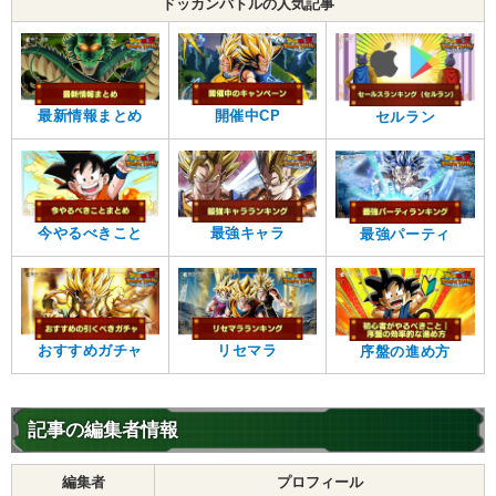
ドッカンバトルの人気記事
【一致するリンクスキル(
2
)】
至高の戦士
不思議な大冒険
じいちゃん
【一致するカテゴリー(
4
)】
7.0
/
10
点
少年編
地球人
地球育ちの戦士
最新情報まとめ
開催中CP
セルラン
任務遂行
【発動リンク効果】
・
気力+2
・
ATK+10%
今やるべきこと
最強キャラ
最強パーティ
【一致するリンクスキル(
2
)】
残虐
不思議な大冒険
ピラフトリオ
【一致するカテゴリー(
4
)】
8.0
/
10
点
ドラゴンボールを求めし者
少年編
おすすめガチャ
リセマラ
序盤の進め方
地球人
地球育ちの戦士
【発動リンク効果】
・
気力+3
記事の編集者情報
【一致するリンクスキル(
2
)】
ランファン
卑怯者
不思議な大冒険
編集者
プロフィール