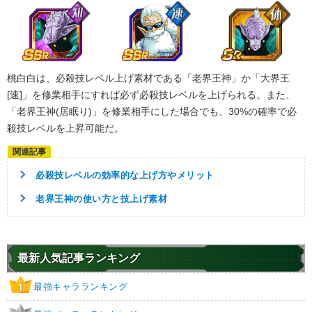
【発動リンク効果】
・
気力+2
・
ATK+10%
【一致するリンクスキル(
2
)】
桃白白は、必殺技レベル上げ素材である「老界王神」か「大界王
残虐
不思議な大冒険
マイ
[速]」を修業相手にすれば必ず必殺技レベルを上げられる。また、
【一致するカテゴリー(
5
)】
7.5
/
10
点
「老界王神(居眠り)」を修業相手にした場合でも、30%の確率で必
ドラゴンボールを求めし者
少年編
殺技レベルを上昇可能だ。
地球人
地球育ちの戦士
任務遂行
【発動リンク効果】
必殺技レベルの効率的な上げ方やメリット
・
気力+2
・
ATK+10%
老界王神の使い方と技上げ素材
【一致するリンクスキル(
2
)】
残虐
不思議な大冒険
ブルー将軍
【一致するカテゴリー(
5
)】
最新人気記事ランキング
8.0
/
10
点
任務遂行
少年編
ドラゴンボールを求めし者
地球人
最強キャラランキング
1
地球育ちの戦士