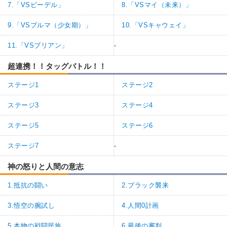
7.「VSビーデル」
8.「VSマイ（未来）」
9.「VSブルマ（少女期）」
10.「VSキャウェイ」
11.「VSブリアン」
-
超連携！！タッグバトル！！
ステージ1
ステージ2
ステージ3
ステージ4
ステージ5
ステージ6
ステージ7
-
神の怒りと人間の意志
1.抵抗の闘い
2.ブラック襲来
3.悟空の腕試し
4.人間0計画
5.本物の戦闘民族
6.最後の審判