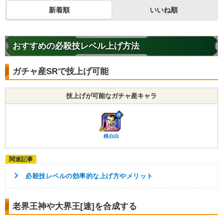
兄弟の絆
地球人
永遠の宿敵
新着順
いいね順
地球育ちの戦士
任務遂行
【発動リンク効果】
・
気力+2
おすすめの必殺技レベル上げ方法
・
ATK+10%
【一致するリンクスキル(
2
)】
ガチャ産SRで技上げ可能
残虐
不思議な大冒険
ブルー将軍
【一致するカテゴリー(
5
)】
2.0
/
10
点
技上げが可能なガチャ産キャラ
ドラゴンボールを求めし者
少年編
地球人
地球育ちの戦士
任務遂行
【発動リンク効果】
桃白白
・
気力+2
・
ATK+10%
【一致するリンクスキル(
2
)】
必殺技レベルの効率的な上げ方やメリット
残虐
不思議な大冒険
ブルー将軍
【一致するカテゴリー(
5
)】
3.0
/
10
点
老界王神や大界王[速]を合成する
ドラゴンボールを求めし者
少年編
地球人
地球育ちの戦士
任務遂行