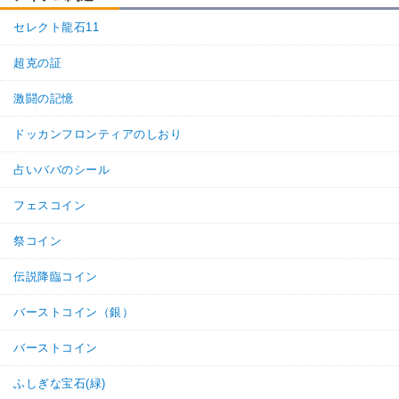
【一致するカテゴリー(
2
)】
地球人
地球育ちの戦士
セレクト龍石11
【発動リンク効果】
超克の証
・
気力+2
・
ATK+15%
激闘の記憶
【一致するリンクスキル(
2
)】
天津飯
ドッカンフロンティアのしおり
鶴仙流
不思議な大冒険
7.5
/
10
点
【一致するカテゴリー(
2
)】
占いババのシール
地球人
地球育ちの戦士
フェスコイン
【発動リンク効果】
・
気力+1
祭コイン
・
ATK+10%
【一致するリンクスキル(
2
)】
伝説降臨コイン
ラディッツ
残虐
卑怯者
2.0
/
10
点
バーストコイン（銀）
【一致するカテゴリー(
1
)】
任務遂行
バーストコイン
ふしぎな宝石(緑)