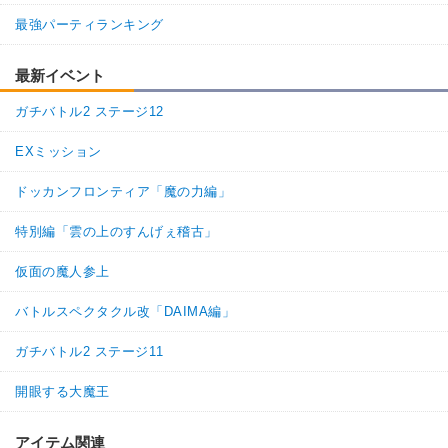
・
気力+2
最強パーティランキング
・
ATK+15%
【一致するリンクスキル(
2
)】
最新イベント
餃子
鶴仙流
不思議な大冒険
7.5
/
10
点
ガチバトル2 ステージ12
【一致するカテゴリー(
3
)】
地球人
少年編
地球育ちの戦士
EXミッション
【発動リンク効果】
ドッカンフロンティア「魔の力編」
・
気力+3
【一致するリンクスキル(
2
)】
特別編「雲の上のすんげぇ稽古」
ランファン
卑怯者
不思議な大冒険
仮面の魔人参上
【一致するカテゴリー(
3
)】
8.5
/
10
点
少年編
地球人
地球育ちの戦士
バトルスペクタクル改「DAIMA編」
【発動リンク効果】
ガチバトル2 ステージ11
・
気力+1
・
ATK+15%
開眼する大魔王
【一致するリンクスキル(
2
)】
ユーリン
鶴仙流
卑怯者
アイテム関連
2.5
/
10
点