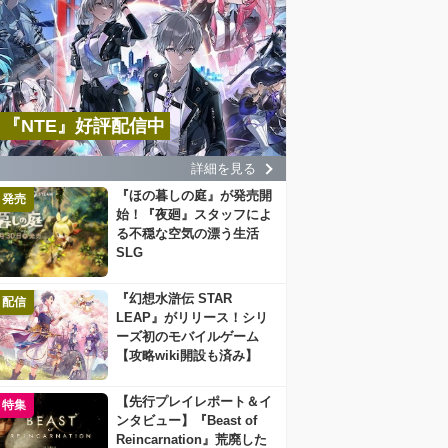
『NTE』好評配信中
詳細を見る
『ほの暮しの庭』が発売開
発売
始！『夜廻』スタッフによ
る不穏な空気の漂う生活
SLG
『幻想水滸伝 STAR
配信
LEAP』がリリース！シリ
ーズ初のモバイルゲーム
【攻略wiki開設も済み】
【先行プレイレポート＆イ
特集
ンタビュー】『Beast of
Reincarnation』荒廃した