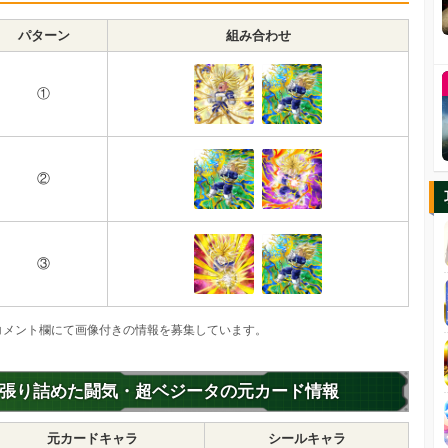
パターン
組み合わせ
①
②
③
コメント欄にて画像付きの情報を募集しています。
張り詰めた闘気・超ベジータの元カード情報
元カードキャラ
シールキャラ