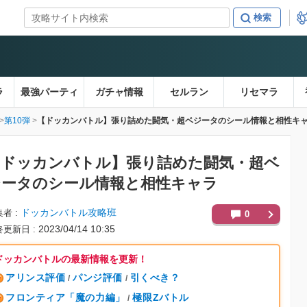
ラ
最強パーティ
ガチャ情報
セルラン
リセマラ
第10弾
【ドッカンバトル】張り詰めた闘気・超ベジータのシール情報と相性キ
【ドッカンバトル】
張り詰めた闘気・超ベ
ジータのシール情報と相性キャラ
ドッカンバトル攻略班
集者
0
2023/04/14 10:35
終更新日
ドッカンバトルの最新情報を更新！
アリンス評価
パンジ評価
引くべき？
/
/
フロンティア「魔の力編」
極限Zバトル
/