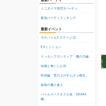
ミニダイマ悟空3パーティ
最強パーティランキング
最新イベント
ガチバトル2 ステージ12
EXミッション
ドッカンフロンティア「魔の力編」
仙猫と食いしん坊
特別編「雲の上のすんげぇ稽古」
仮面の魔人参上
バトルスペクタクル改「DAIMA
編」