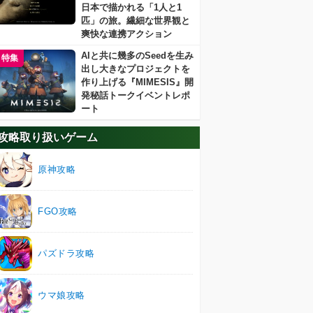
日本で描かれる「1人と1
匹」の旅。繊細な世界観と
爽快な連携アクション
AIと共に幾多のSeedを生み
特集
出し大きなプロジェクトを
作り上げる『MIMESIS』開
発秘話トークイベントレポ
ート
攻略取り扱いゲーム
原神攻略
FGO攻略
パズドラ攻略
ウマ娘攻略