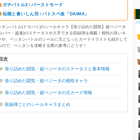
ガチバトル2
バーストモード
/
仙猫と食いしん坊
バトスペ改「DAIMA」
/
パ
ッカンバトル(ドカバト)のシールキャラ【張り詰めた闘気】超ベジータ
シルバー・超速)のステータスや入手できる収録弾を掲載！相性の良いキ
ラや、ペッタンバトルのシールに元となったカードイラストも紹介して
るので、ペッタンを攻略する際の参考にどうぞ！
目次
張り詰めた闘気・超ベジータのステータスと基本情報
張り詰めた闘気・超ベジータの相性キャラ
張り詰めた闘気・超ベジータの元カード情報
収録弾ごとのシールキャラまとめ