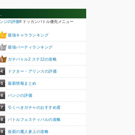
_
ンジの評価
# ドッカンバトル優先メニュー
最強キャラランキング
1
最強パーティランキング
2
ガチバトル2 ステ12の攻略
3
4
ドクター・アリンスの評価
5
最新情報まとめ
6
パンジの評価
7
引くべきガチャのおすすめ度
8
バトルフェスティバルの攻略
9
仮面の魔人参上の攻略