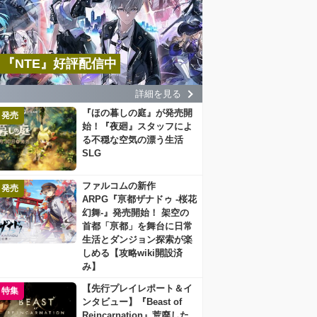
『NTE』好評配信中
詳細を見る
『ほの暮しの庭』が発売開
発売
始！『夜廻』スタッフによ
る不穏な空気の漂う生活
SLG
ファルコムの新作
発売
ARPG『亰都ザナドゥ -桜花
幻舞-』発売開始！ 架空の
首都「亰都」を舞台に日常
生活とダンジョン探索が楽
しめる【攻略wiki開設済
み】
【先行プレイレポート＆イ
特集
ンタビュー】『Beast of
Reincarnation』荒廃した