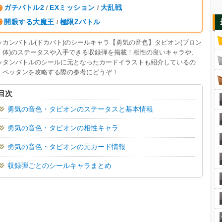
ガチバトル2
EXミッション
大乱戦
/
/
開眼する大魔王
極限Zバトル
/
ッカンバトル(ドカバト)のシールキャラ【勇気の音色】タピオン(ブロン
・体)のステータスや入手できる収録弾を掲載！相性の良いキャラや、
ッタンバトルのシールに元となったカードイラストも紹介しているの
、ペッタンを攻略する際の参考にどうぞ！
目次
勇気の音色・タピオンのステータスと基本情報
勇気の音色・タピオンの相性キャラ
勇気の音色・タピオンの元カード情報
収録弾ごとのシールキャラまとめ