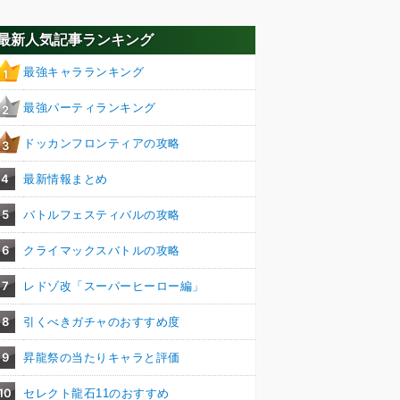
最新人気記事ランキング
最強キャラランキング
1
最強パーティランキング
2
ドッカンフロンティアの攻略
3
4
最新情報まとめ
5
バトルフェスティバルの攻略
6
クライマックスバトルの攻略
7
レドゾ改「スーパーヒーロー編」
8
引くべきガチャのおすすめ度
9
昇龍祭の当たりキャラと評価
10
セレクト龍石11のおすすめ