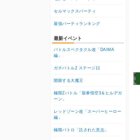
セルマックスパーティ
最強パーティランキング
最新イベント
バトルスペクタクル改「DAIMA
編」
ガチバトル2 ステージ11
開眼する大魔王
極限Zバトル「龍拳悟空3＆ヒルデガ
ーン」
レッドゾーン改「スーパーヒーロー
編」
極限バトロ「託された意志」