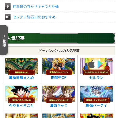
9
昇龍祭の当たりキャラと評価
10
セレクト龍石11のおすすめ
人気記事
目次を開く
ドッカンバトルの人気記事
最新情報まとめ
開催中CP
セルラン
今やるべきこと
最強キャラ
最強パーティ