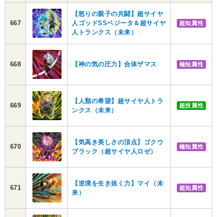
【怒りの親子の共闘】超サイヤ
667
人ゴッドSSベジータ＆超サイヤ
超知属性
人トランクス（未来）
668
【神の気の圧力】合体ザマス
極知属性
【人類の希望】超サイヤ人トラ
669
超技属性
ンクス（未来）
【気高き美しさの頂点】ゴクウ
670
極知属性
ブラック（超サイヤ人ロゼ）
【逆境を生き抜く力】マイ（未
671
超知属性
来）