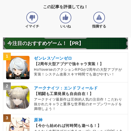
この記事を評価してね！
イマイチ
いいね
指摘する
今注目のおすすめゲーム！【PR】
1
ゼンレスゾーンゼロ
【2周年大型アプデで強キャラ実装！】
HoYoverseのアクションRPGが2周年の大型アプデが
実装！システム改善スキマ時間でも遊びやすい！
2
アークナイツ：エンドフィールド
【戦闘も工業発展も自由自在！】
アークナイツ最新作は圧倒的人気の注目作！こだわり
抜かれたキャラと重厚な世界観のオープンワールドを
満喫しよう！
3
原神
【今から始めれば何時間も遊べる！】