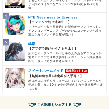
まもなく大型アプデが来るオープンワールドRPG！今
から始めれば豊富なコンテンツで何時間も遊べてお
得！
4
NTE:Neverness to Everness
【コンテンツ続々追加中！】
リリースから数ヶ月経過した新作オープンワールドの
アクションゲーム。アプデのたびにコンテンツが続々
追加されてプレイ満足度が高い！
5
鳴潮
【アプデで遊びやすさも向上！】
広大なオープンワールドと手応えのあるアクションが
魅力！アプデで移動改善や日々のミッション難易度緩
和で、さらに遊びやすさが向上！
スイートホームメイド
編集部おすすめ
【無料40連や星4確定券が入手可！】
ボロボロの洋館をリフォームしていくパズルゲームが
登場！美少女のSDキャラが洋館内を歩き回る様子も楽
しめる！
この記事をシェアする