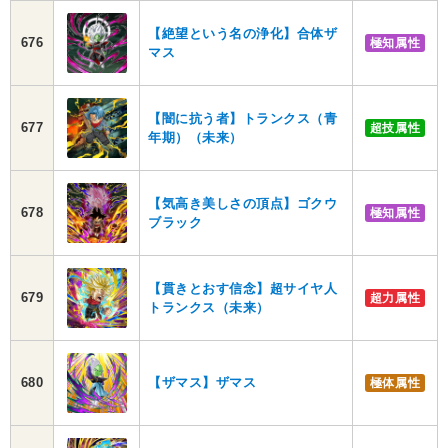
【絶望という名の浄化】合体ザ
676
極知属性
マス
【闇に抗う者】トランクス（青
677
超技属性
年期）（未来）
【気高き美しさの頂点】ゴクウ
678
極知属性
ブラック
【貫きとおす信念】超サイヤ人
679
超力属性
トランクス（未来）
680
【ザマス】ザマス
極体属性