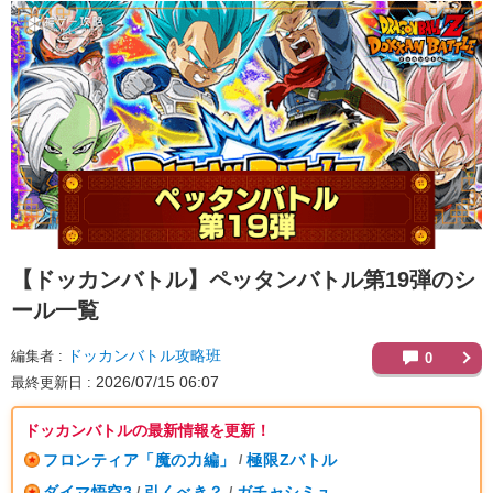
【ドッカンバトル】
ペッタンバトル第19弾のシ
ール一覧
ドッカンバトル攻略班
編集者
0
2026/07/15 06:07
最終更新日
ドッカンバトルの最新情報を更新！
フロンティア「魔の力編」
極限Zバトル
/
ダイマ悟空3
引くべき？
ガチャシミュ
/
/