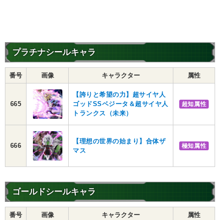
プラチナシールキャラ
番号
画像
キャラクター
属性
【誇りと希望の力】超サイヤ人
665
ゴッドSSベジータ＆超サイヤ人
超知属性
トランクス（未来）
【理想の世界の始まり】合体ザ
666
極知属性
マス
ゴールドシールキャラ
番号
画像
キャラクター
属性