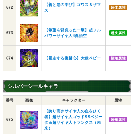
【善と悪の学び】ゴワス＆ザマ
672
超体属性
ス
【希望を背負った一撃】超フル
673
超技属性
パワーサイヤ人4孫悟空
674
【暴走する復讐心】大猿ベビー
極知属性
シルバーシールキャラ
番号
画像
キャラクター
属性
【誇り高きサイヤ人の血をひく
者】超サイヤ人ゴッドSSベジー
675
超知属性
タ＆超サイヤ人トランクス（未
来）