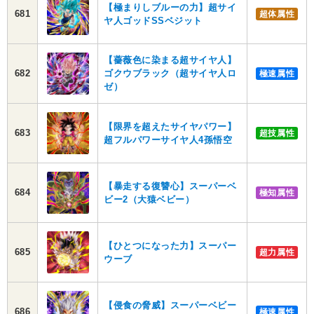
【極まりしブルーの力】超サイ
681
超体属性
ヤ人ゴッドSSベジット
【薔薇色に染まる超サイヤ人】
682
ゴクウブラック（超サイヤ人ロ
極速属性
ゼ）
【限界を超えたサイヤパワー】
683
超技属性
超フルパワーサイヤ人4孫悟空
【暴走する復讐心】スーパーベ
684
極知属性
ビー2（大猿ベビー）
【ひとつになった力】スーパー
685
超力属性
ウーブ
【侵食の脅威】スーパーベビー
686
極速属性