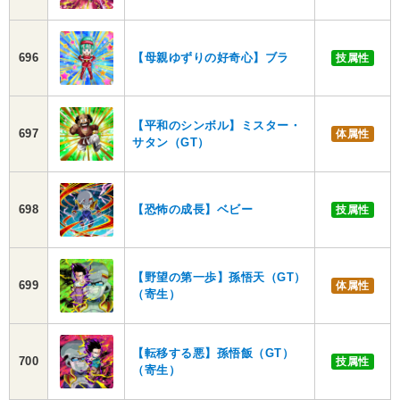
696
【母親ゆずりの好奇心】ブラ
技属性
【平和のシンボル】ミスター・
697
体属性
サタン（GT）
698
【恐怖の成長】ベビー
技属性
【野望の第一歩】孫悟天（GT）
699
体属性
（寄生）
【転移する悪】孫悟飯（GT）
700
技属性
（寄生）