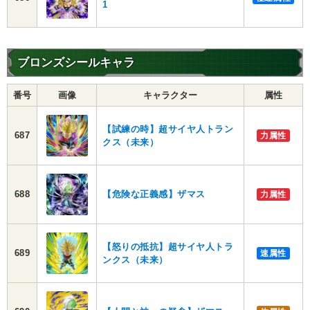
1
ブロンズシールキャラ
番号
画像
キャラクター
属性
【試練の時】超サイヤ人トラン
687
力属性
クス（未来）
688
【危険な正義感】ザマス
力属性
【怒りの抵抗】超サイヤ人トラ
689
速属性
ンクス（未来）