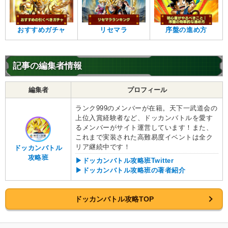
おすすめガチャ
リセマラ
序盤の進め方
記事の編集者情報
編集者
プロフィール
ランク999のメンバーが在籍。天下一武道会の
上位入賞経験者など、ドッカンバトルを愛す
るメンバーがサイト運営しています！また、
これまで実装された高難易度イベントは全ク
リア継続中です！
ドッカンバトル
攻略班
▶ドッカンバトル攻略班Twitter
▶ドッカンバトル攻略班の著者紹介
ドッカンバトル攻略TOP