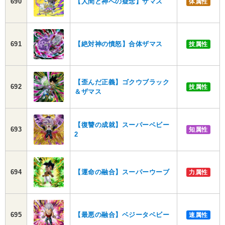
690
【人間と神への疑念】ザマス
体属性
691
【絶対神の憤怒】合体ザマス
技属性
【歪んだ正義】ゴクウブラック
692
技属性
＆ザマス
【復讐の成就】スーパーベビー
693
知属性
2
694
【運命の融合】スーパーウーブ
力属性
695
【最悪の融合】ベジータベビー
速属性