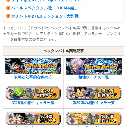
バトルスペクタクル改「DAIMA編」
ガチバトル2
EXミッション
大乱戦
/
/
ドッカンバトル(ドカバト)の ペッタンバトル第19弾に登場するシールキ
ャラを一覧で紹介！レアリティと属性別に掲載しているため、コンプリ
ートを目指す際の参考にどうぞ。
ペッタンバトル関連記事
攻略と効率的な集め方
相性ボーナス一覧
第25弾の相性キャラ一覧
第20弾の相性キャラ一覧