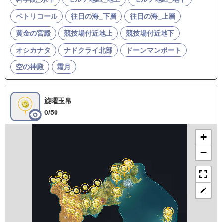
ペトリコール
往日の海_下層
往日の海_上層
黄金の宮殿
競技場付近地上
競技場付近地下
オシカナタ
ナドクライ北部
ドーンマンポート
空の神殿
霜月
旋曜玉帛
0/50
+
−