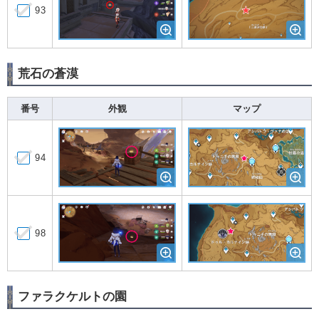
93
荒石の蒼漠
番号
外観
マップ
94
98
ファラクケルトの園