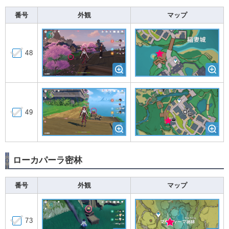
番号
外観
マップ
48
49
ローカパーラ密林
番号
外観
マップ
73