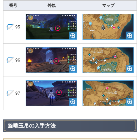
番号
外観
マップ
95
96
97
旋曜玉帛の入手方法