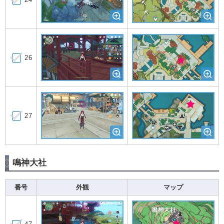
26
27
鳴神大社
番号
外観
マップ