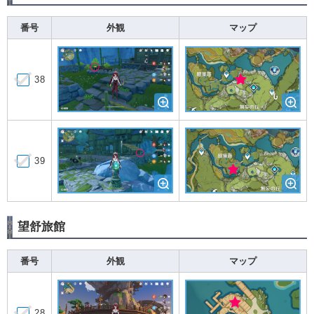
番号
外観
マップ
38
39
望舒旅館
番号
外観
マップ
28