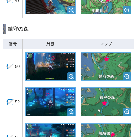
47
鎮守の森
番号
外観
マップ
50
52