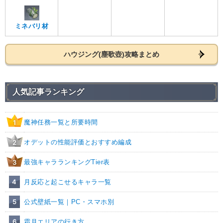
ミネバリ材
ハウジング(塵歌壺)攻略まとめ
人気記事ランキング
魔神任務一覧と所要時間
1
オデットの性能評価とおすすめ編成
2
最強キャラランキングTier表
3
4
月反応と起こせるキャラ一覧
5
公式壁紙一覧｜PC・スマホ別
6
霜月エリアの行き方