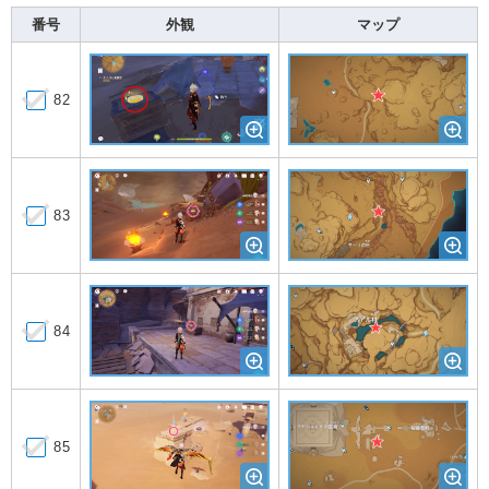
番号
外観
マップ
82
83
84
85