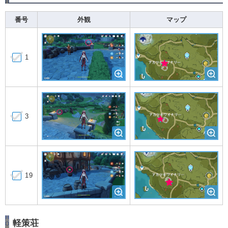
番号
外観
マップ
1
3
19
軽策荘