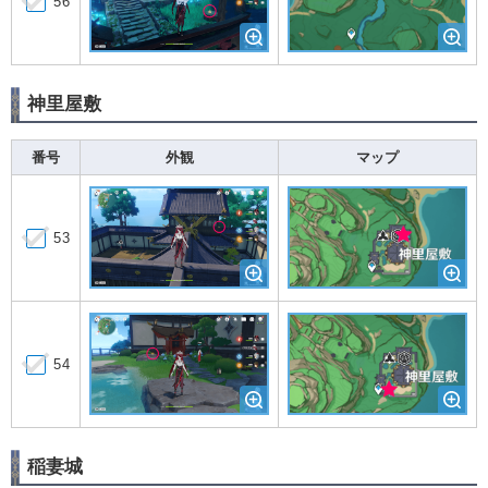
56
神里屋敷
番号
外観
マップ
53
54
稲妻城