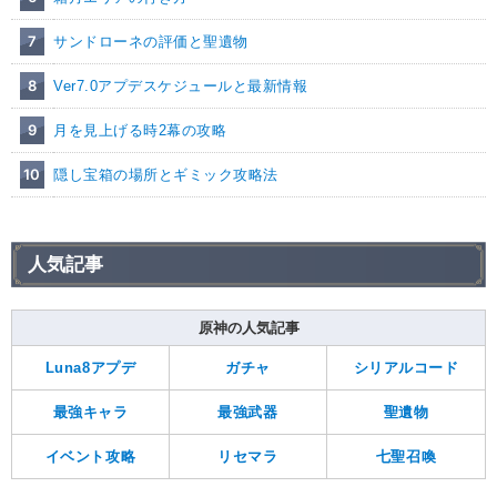
7
サンドローネの評価と聖遺物
8
Ver7.0アプデスケジュールと最新情報
9
月を見上げる時2幕の攻略
10
隠し宝箱の場所とギミック攻略法
人気記事
原神の人気記事
Luna8アプデ
ガチャ
シリアルコード
最強キャラ
最強武器
聖遺物
イベント攻略
リセマラ
七聖召喚