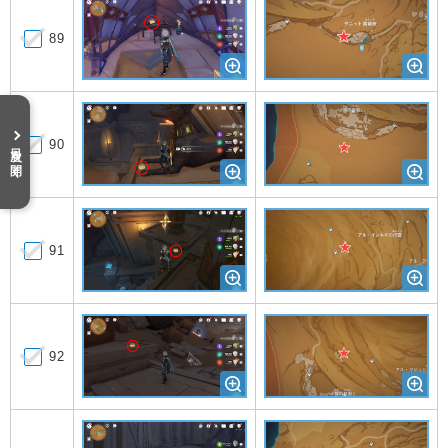
89
90
目次を開く
91
92