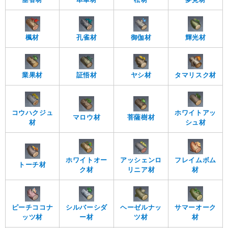
楓材
孔雀材
御伽材
輝光材
業果材
証悟材
ヤシ材
タマリスク材
コウハクジュ
ホワイトアッ
マロウ材
菩薩樹材
材
シュ材
ホワイトオー
アッシェンロ
フレイムボム
トーチ材
ク材
リニア材
材
ピーチココナ
シルバーシダ
ヘーゼルナッ
サマーオーク
ッツ材
ー材
ツ材
材