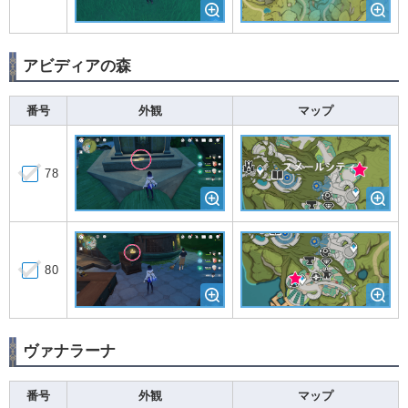
アビディアの森
番号
外観
マップ
78
80
ヴァナラーナ
番号
外観
マップ