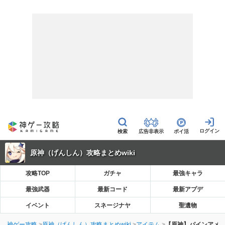
広告非表示
ポイ活
原神（げんしん）攻略まとめwiki
攻略TOP
ガチャ
最強キャラ
最強武器
最新コード
最新アプデ
イベント
スネージナヤ
聖遺物
神ゲー攻略
原神（げんしん）攻略まとめwiki
アイテム
【原神】パインアメ