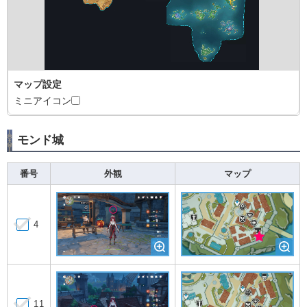
マップ設定
ミニアイコン
モンド城
番号
外観
マップ
4
11