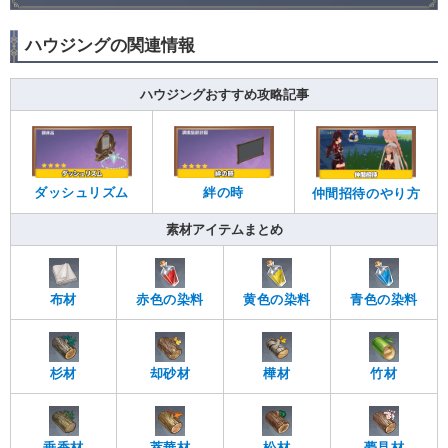
ハウジングの関連情報
ハウジングおすすめ攻略記事
ダッシュリズム
絆の時
仲間招待のやり方
素材アイテムまとめ
布材
赤色の染料
黄色の染料
青色の染料
杉材
却砂材
樺材
竹材
垂香材
萃華材
松材
夢見材