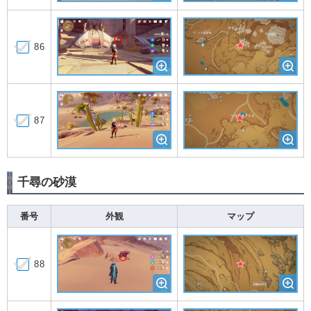
86
87
千尋の砂漠
番号
外観
マップ
88