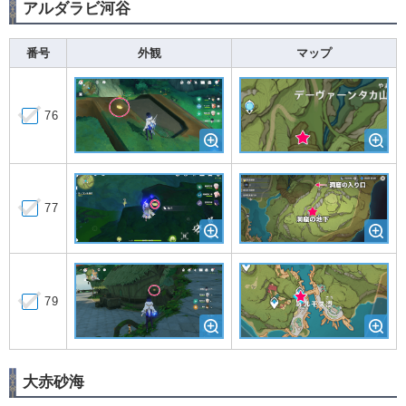
アルダラビ河谷
番号
外観
マップ
76
77
79
大赤砂海