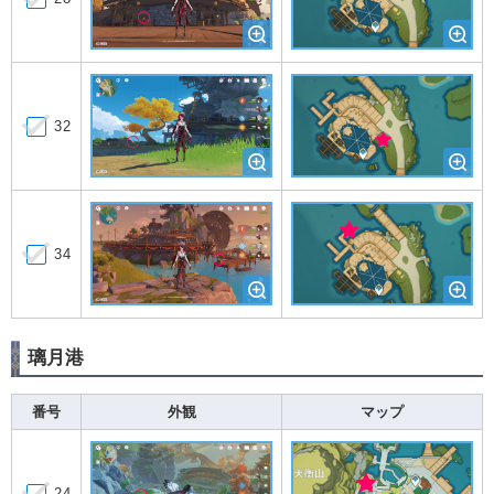
32
34
璃月港
番号
外観
マップ
24