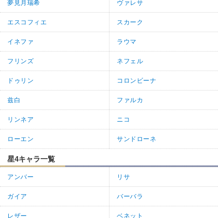
夢見月瑞希
ヴァレサ
エスコフィエ
スカーク
イネファ
ラウマ
フリンズ
ネフェル
ドゥリン
コロンビーナ
兹白
ファルカ
リンネア
ニコ
ローエン
サンドローネ
星4キャラ一覧
アンバー
リサ
ガイア
バーバラ
レザー
ベネット