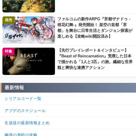
ファルコムの新作ARPG『亰都ザナドゥ -
発売
桜花幻舞-』発売開始！ 架空の首都「亰
都」を舞台に日常生活とダンジョン探索が
楽しめる【攻略wiki開設済み】
【先行プレイレポート＆インタビュー】
特集
『Beast of Reincarnation』荒廃した日本
で描かれる「1人と1匹」の旅。繊細な世界
観と爽快な連携アクション
最新情報
シリアルコード一覧
アプデのスケジュール
生放送の最新情報まとめ
幽境の激戦の攻略