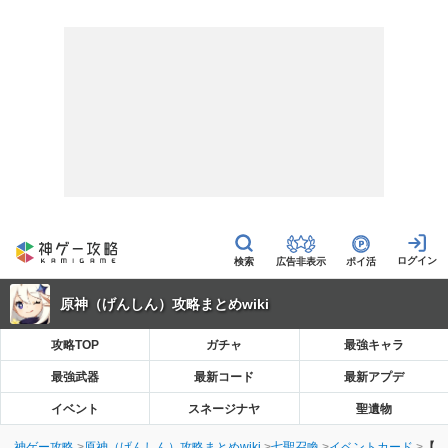
広告非表示
ポイ活
原神（げんしん）攻略まとめwiki
攻略TOP
ガチャ
最強キャラ
最強武器
最新コード
最新アプデ
イベント
スネージナヤ
聖遺物
神ゲー攻略
原神（げんしん）攻略まとめwiki
七聖召喚
イベントカード
【原