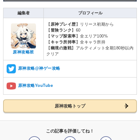
編集者
プロフィール
【
原神プレイ歴
】リリース初期から
【
冒険ランク
】60
【
マップ探索率
】全エリア100%
【
キャラ所持率
】全キャラ所持
【
幽境の激戦
】アルティメット全期180秒以内
原神攻略班
クリア
原神攻略@神ゲー攻略
原神攻略YouTube
原神攻略トップ
この記事を評価してね！