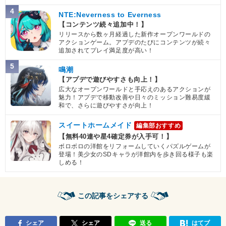
4
NTE:Neverness to Everness
【コンテンツ続々追加中！】
リリースから数ヶ月経過した新作オープンワールドの
アクションゲーム。アプデのたびにコンテンツが続々
追加されてプレイ満足度が高い！
5
鳴潮
【アプデで遊びやすさも向上！】
広大なオープンワールドと手応えのあるアクションが
魅力！アプデで移動改善や日々のミッション難易度緩
和で、さらに遊びやすさが向上！
スイートホームメイド
編集部おすすめ
【無料40連や星4確定券が入手可！】
ボロボロの洋館をリフォームしていくパズルゲームが
登場！美少女のSDキャラが洋館内を歩き回る様子も楽
しめる！
この記事をシェアする
シェア
シェア
送る
はてブ