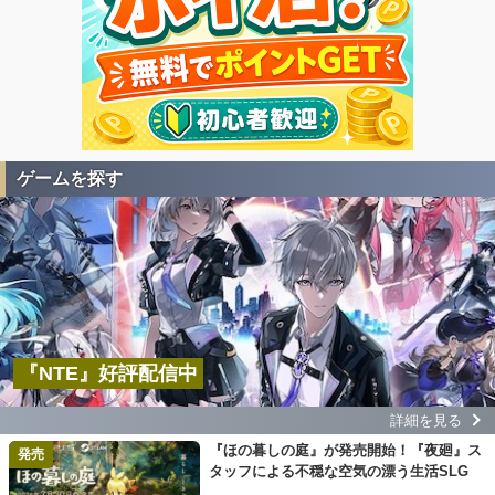
ゲームを探す
『NTE』好評配信中
詳細を見る
『ほの暮しの庭』が発売開始！『夜廻』ス
発売
タッフによる不穏な空気の漂う生活SLG