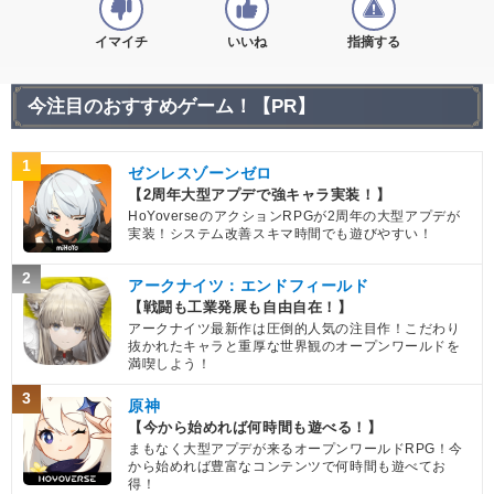
イマイチ
いいね
指摘する
今注目のおすすめゲーム！【PR】
1
ゼンレスゾーンゼロ
【2周年大型アプデで強キャラ実装！】
HoYoverseのアクションRPGが2周年の大型アプデが
実装！システム改善スキマ時間でも遊びやすい！
2
アークナイツ：エンドフィールド
【戦闘も工業発展も自由自在！】
アークナイツ最新作は圧倒的人気の注目作！こだわり
抜かれたキャラと重厚な世界観のオープンワールドを
満喫しよう！
3
原神
【今から始めれば何時間も遊べる！】
まもなく大型アプデが来るオープンワールドRPG！今
から始めれば豊富なコンテンツで何時間も遊べてお
得！