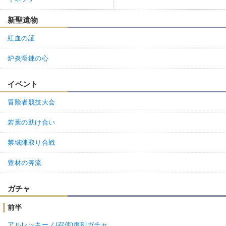
新聖遺物
紅血の証
炉炎溶錬の心
イベント
冒険者競技大会
若葉の助け合い
禁域陣取り合戦
豊材の奔流
ガチャ
前半
アルレッキーノ(召使)復刻ガチャ