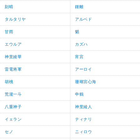
刻晴
鍾離
タルタリヤ
アルベド
甘雨
魈
エウルア
カズハ
神里綾華
宵宮
雷電将軍
アーロイ
胡桃
珊瑚宮心海
荒瀧一斗
申鶴
八重神子
神里綾人
イェラン
ティナリ
セノ
ニィロウ