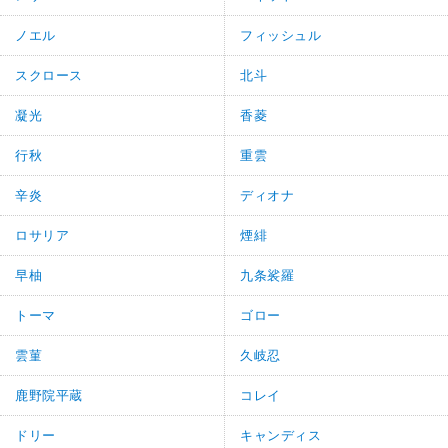
ノエル
フィッシュル
スクロース
北斗
凝光
香菱
行秋
重雲
辛炎
ディオナ
ロサリア
煙緋
早柚
九条裟羅
トーマ
ゴロー
雲菫
久岐忍
鹿野院平蔵
コレイ
ドリー
キャンディス