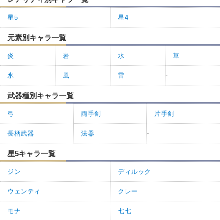
星5
星4
元素別キャラ一覧
炎
岩
水
草
氷
風
雷
-
武器種別キャラ一覧
弓
両手剣
片手剣
長柄武器
法器
-
星5キャラ一覧
ジン
ディルック
ウェンティ
クレー
モナ
七七