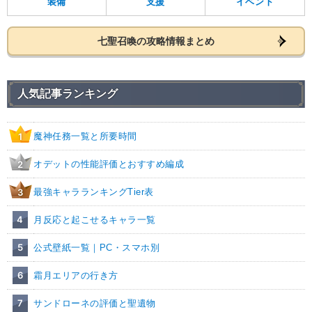
装備
支援
イベント
七聖召喚の攻略情報まとめ
人気記事ランキング
魔神任務一覧と所要時間
1
オデットの性能評価とおすすめ編成
2
最強キャラランキングTier表
3
4
月反応と起こせるキャラ一覧
5
公式壁紙一覧｜PC・スマホ別
6
霜月エリアの行き方
7
サンドローネの評価と聖遺物