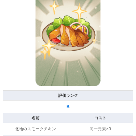
評価ランク
B
名前
コスト
北地のスモークチキン
同一元素
×0