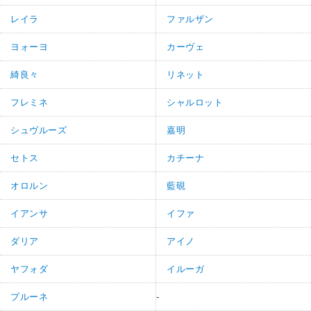
レイラ
ファルザン
ヨォーヨ
カーヴェ
綺良々
リネット
フレミネ
シャルロット
シュヴルーズ
嘉明
セトス
カチーナ
オロルン
藍硯
イアンサ
イファ
ダリア
アイノ
ヤフォダ
イルーガ
プルーネ
-