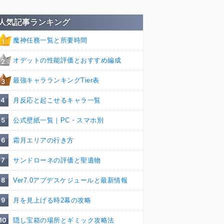
人気記事ランキング
魔神任務一覧と所要時間
1
オデットの性能評価とおすすめ編成
2
最強キャラランキングTier表
3
4
月反応と起こせるキャラ一覧
5
公式壁紙一覧｜PC・スマホ別
6
霜月エリアの行き方
7
サンドローネの評価と聖遺物
8
Ver7.0アプデスケジュールと最新情報
9
月を見上げる時2幕の攻略
10
隠し宝箱の場所とギミック攻略法