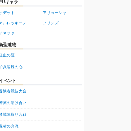
PUキャラ
オデット
アリョーシャ
アルレッキーノ
フリンズ
イネファ
新聖遺物
紅血の証
炉炎溶錬の心
イベント
冒険者競技大会
若葉の助け合い
禁域陣取り合戦
豊材の奔流