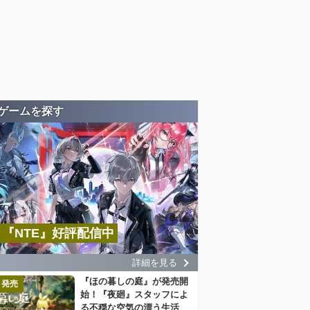
ゲームを探す
『NTE』好評配信中
詳細を見る
『ほの暮しの庭』が発売開
発売
始！『夜廻』スタッフによ
る不穏な空気の漂う生活