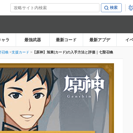
キャラ
最強武器
最新コード
最新アプデ
イ
聖召喚
支援カード
【原神】旭東(カード)の入手方法と評価｜七聖召喚