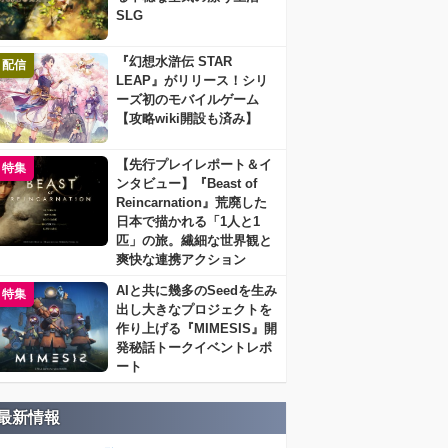
SLG
『幻想水滸伝 STAR
配信
LEAP』がリリース！シリ
ーズ初のモバイルゲーム
【攻略wiki開設も済み】
【先行プレイレポート＆イ
特集
ンタビュー】『Beast of
Reincarnation』荒廃した
日本で描かれる「1人と1
匹」の旅。繊細な世界観と
爽快な連携アクション
AIと共に幾多のSeedを生み
特集
出し大きなプロジェクトを
作り上げる『MIMESIS』開
発秘話トークイベントレポ
ート
最新情報