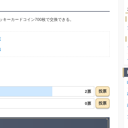
ッキーカードコイン700枚で交換できる。
覧
法
投票
2票
投票
0票