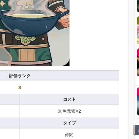
評価ランク
S
コスト
無色元素
×2
タイプ
仲間