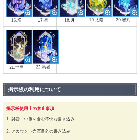
20.審判
19.太陽
17.星
18.月
16.塔
-
-
-
22.愚者
21.世界
掲示板の利用について
掲示板使用上の禁止事項
1. 誹謗・中傷を含む不快な書き込み
2. アカウント売買目的の書き込み