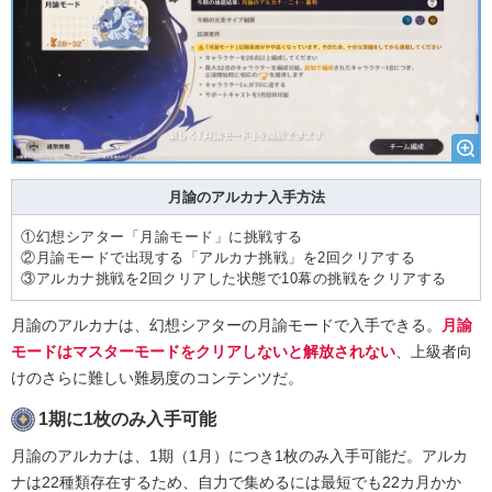
月諭のアルカナ入手方法
①幻想シアター「月諭モード」に挑戦する
②月諭モードで出現する「アルカナ挑戦」を2回クリアする
③アルカナ挑戦を2回クリアした状態で10幕の挑戦をクリアする
月諭のアルカナは、幻想シアターの月諭モードで入手できる。
月諭
モードはマスターモードをクリアしないと解放されない
、上級者向
けのさらに難しい難易度のコンテンツだ。
1期に1枚のみ入手可能
月諭のアルカナは、1期（1月）につき1枚のみ入手可能だ。アルカ
ナは22種類存在するため、自力で集めるには最短でも22カ月かか