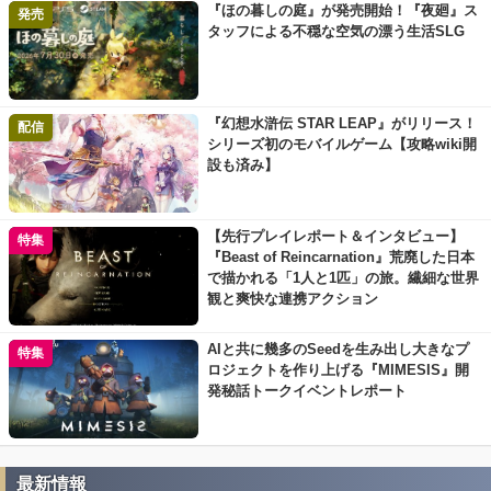
『ほの暮しの庭』が発売開始！『夜廻』ス
発売
タッフによる不穏な空気の漂う生活SLG
『幻想水滸伝 STAR LEAP』がリリース！
配信
シリーズ初のモバイルゲーム【攻略wiki開
設も済み】
【先行プレイレポート＆インタビュー】
特集
『Beast of Reincarnation』荒廃した日本
で描かれる「1人と1匹」の旅。繊細な世界
観と爽快な連携アクション
AIと共に幾多のSeedを生み出し大きなプ
特集
ロジェクトを作り上げる『MIMESIS』開
発秘話トークイベントレポート
最新情報