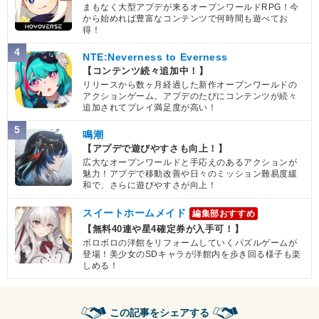
まもなく大型アプデが来るオープンワールドRPG！今
から始めれば豊富なコンテンツで何時間も遊べてお
得！
4
NTE:Neverness to Everness
【コンテンツ続々追加中！】
リリースから数ヶ月経過した新作オープンワールドの
アクションゲーム。アプデのたびにコンテンツが続々
追加されてプレイ満足度が高い！
5
鳴潮
【アプデで遊びやすさも向上！】
広大なオープンワールドと手応えのあるアクションが
魅力！アプデで移動改善や日々のミッション難易度緩
和で、さらに遊びやすさが向上！
スイートホームメイド
編集部おすすめ
【無料40連や星4確定券が入手可！】
ボロボロの洋館をリフォームしていくパズルゲームが
登場！美少女のSDキャラが洋館内を歩き回る様子も楽
しめる！
この記事をシェアする