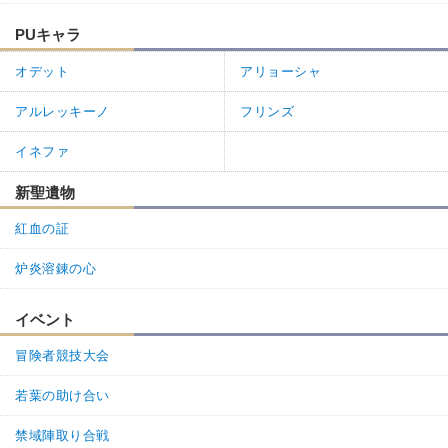
PUキャラ
オデット
アリョーシャ
アルレッキーノ
フリンズ
イネファ
新聖遺物
紅血の証
炉炎溶錬の心
イベント
冒険者競技大会
若葉の助け合い
禁域陣取り合戦