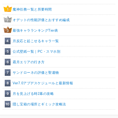
魔神任務一覧と所要時間
1
オデットの性能評価とおすすめ編成
2
最強キャラランキングTier表
3
4
月反応と起こせるキャラ一覧
5
公式壁紙一覧｜PC・スマホ別
6
霜月エリアの行き方
7
サンドローネの評価と聖遺物
8
Ver7.0アプデスケジュールと最新情報
9
月を見上げる時2幕の攻略
10
隠し宝箱の場所とギミック攻略法