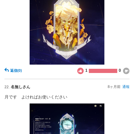
1
0
返信
(0)
名無しさん
8ヶ月前
通報
22.
月です よければお使いください