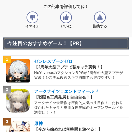
この記事を評価してね！
イマイチ
いいね
指摘する
今注目のおすすめゲーム！【PR】
1
ゼンレスゾーンゼロ
【2周年大型アプデで強キャラ実装！】
HoYoverseのアクションRPGが2周年の大型アプデが
実装！システム改善スキマ時間でも遊びやすい！
2
アークナイツ：エンドフィールド
【戦闘も工業発展も自由自在！】
アークナイツ最新作は圧倒的人気の注目作！こだわり
抜かれたキャラと重厚な世界観のオープンワールドを
満喫しよう！
3
原神
【今から始めれば何時間も遊べる！】