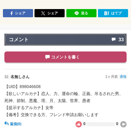
シェア
シェア
送る
はてブ
コメント
33
コメントを書く
名無しさん
1ヶ月前
通報
32.
【UID】898046608
【欲しいアルカナ】恋人、力、運命の輪、正義、吊るされた男、
死神、節制、悪魔、塔、月、太陽、世界、愚者
【提示するアルカナ】女帝
【備考】交換できる方、フレンド申請お願いします
0
0
返信
(0)