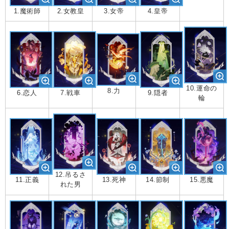
1.魔術師
2.女教皇
3.女帝
4.皇帝
10.運命の
8.力
6.恋人
9.隠者
7.戦車
輪
12.吊るさ
13.死神
11.正義
14.節制
15.悪魔
れた男