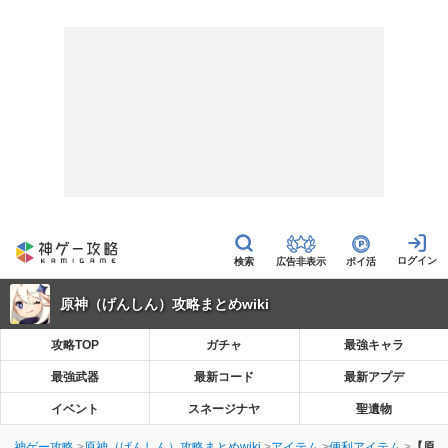
広告非表示
ポイ活
原神（げんしん）攻略まとめwiki
攻略TOP
ガチャ
最強キャラ
最強武器
最新コード
最新アプデ
イベント
スネージナヤ
聖遺物
神ゲー攻略
原神（げんしん）攻略まとめwiki
アイテム
便利アイテム
【原神