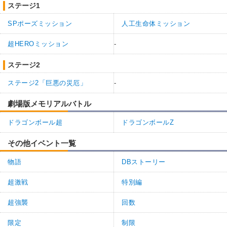
ステージ1
SPポーズミッション
人工生命体ミッション
超HEROミッション
-
ステージ2
ステージ2「巨悪の災厄」
-
劇場版メモリアルバトル
ドラゴンボール超
ドラゴンボールZ
その他イベント一覧
物語
DBストーリー
超激戦
特別編
超強襲
回数
限定
制限