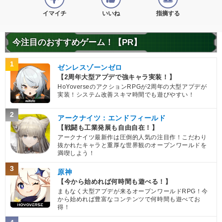
イマイチ
いいね
指摘する
今注目のおすすめゲーム！【PR】
1
ゼンレスゾーンゼロ
【2周年大型アプデで強キャラ実装！】
HoYoverseのアクションRPGが2周年の大型アプデが
実装！システム改善スキマ時間でも遊びやすい！
2
アークナイツ：エンドフィールド
【戦闘も工業発展も自由自在！】
アークナイツ最新作は圧倒的人気の注目作！こだわり
抜かれたキャラと重厚な世界観のオープンワールドを
満喫しよう！
3
原神
【今から始めれば何時間も遊べる！】
まもなく大型アプデが来るオープンワールドRPG！今
から始めれば豊富なコンテンツで何時間も遊べてお
得！