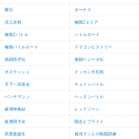
曜日
ボーナス
頂上決戦
極限Zエリア
極限Zバトル
バトルロード
極限バトルロード
ドラゴンヒストリー
熱闘悟空伝
激闘ベジータ伝
ボスラッシュ
ドッカン大乱戦
天下一武道会
チェインバトル
パンチマシン
ペッタンバトル
破壊神集結
レッドゾーン
超激闘大全
闘志とプライド
邪悪龍誕生
栽培マンとの戦闘訓練