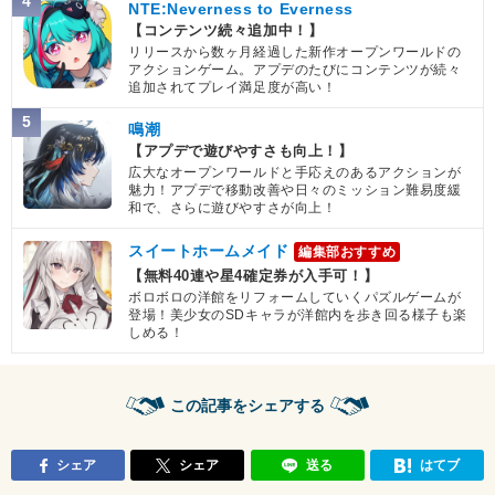
4
NTE:Neverness to Everness
【コンテンツ続々追加中！】
リリースから数ヶ月経過した新作オープンワールドの
アクションゲーム。アプデのたびにコンテンツが続々
追加されてプレイ満足度が高い！
5
鳴潮
【アプデで遊びやすさも向上！】
広大なオープンワールドと手応えのあるアクションが
魅力！アプデで移動改善や日々のミッション難易度緩
和で、さらに遊びやすさが向上！
スイートホームメイド
編集部おすすめ
【無料40連や星4確定券が入手可！】
ボロボロの洋館をリフォームしていくパズルゲームが
登場！美少女のSDキャラが洋館内を歩き回る様子も楽
しめる！
この記事をシェアする
シェア
シェア
送る
はてブ