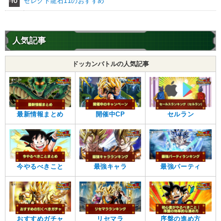
10
セレクト龍石11のおすすめ
人気記事
ドッカンバトルの人気記事
最新情報まとめ
開催中CP
セルラン
今やるべきこと
最強キャラ
最強パーティ
おすすめガチャ
リセマラ
序盤の進め方