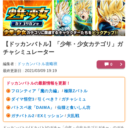
【ドッカンバトル】
「少年・少女カテゴリ」ガ
チャシミュレーター
ドッカンバトル攻略班
編集者
0
2021/03/09 19:19
最終更新日
ドッカンバトルの最新情報を更新！
フロンティア「魔の力編」
極限Zバトル
/
ダイマ悟空3
引くべき？
ガチャシミュ
/
/
バトスペ改「DAIMA」
仙猫と食いしん坊
/
ガチバトル2
EXミッション
大乱戦
/
/
ドッカンバトル(ドカバト)のガチャ「少年・少女カテゴリガチャ」のガチ