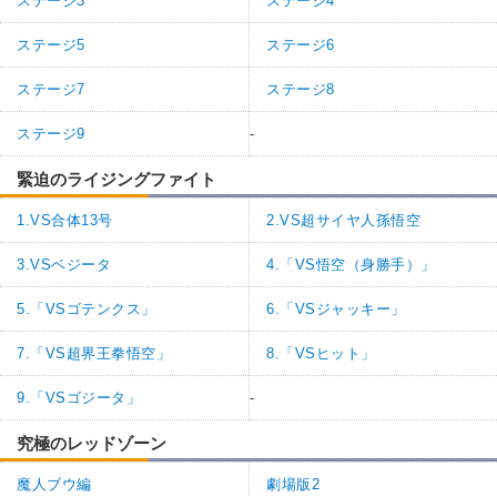
ステージ3
ステージ4
ステージ5
ステージ6
ステージ7
ステージ8
ステージ9
-
緊迫のライジングファイト
1.VS合体13号
2.VS超サイヤ人孫悟空
3.VSベジータ
4.「VS悟空（身勝手）」
5.「VSゴテンクス」
6.「VSジャッキー」
7.「VS超界王拳悟空」
8.「VSヒット」
9.「VSゴジータ」
-
究極のレッドゾーン
魔人ブウ編
劇場版2