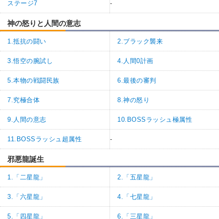
ステージ7
-
神の怒りと人間の意志
1.抵抗の闘い
2.ブラック襲来
3.悟空の腕試し
4.人間0計画
5.本物の戦闘民族
6.最後の審判
7.究極合体
8.神の怒り
9.人間の意志
10.BOSSラッシュ極属性
11.BOSSラッシュ超属性
-
邪悪龍誕生
1.「二星龍」
2.「五星龍」
3.「六星龍」
4.「七星龍」
5.「四星龍」
6.「三星龍」