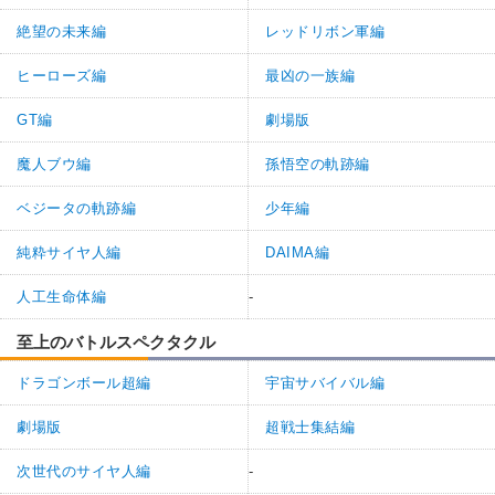
絶望の未来編
レッドリボン軍編
ヒーローズ編
最凶の一族編
GT編
劇場版
魔人ブウ編
孫悟空の軌跡編
ベジータの軌跡編
少年編
純粋サイヤ人編
DAIMA編
人工生命体編
-
至上のバトルスペクタクル
ドラゴンボール超編
宇宙サバイバル編
劇場版
超戦士集結編
次世代のサイヤ人編
-