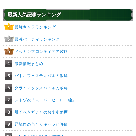
最新人気記事ランキング
最強キャラランキング
1
最強パーティランキング
2
ドッカンフロンティアの攻略
3
4
最新情報まとめ
5
バトルフェスティバルの攻略
6
クライマックスバトルの攻略
7
レドゾ改「スーパーヒーロー編」
8
引くべきガチャのおすすめ度
9
昇龍祭の当たりキャラと評価