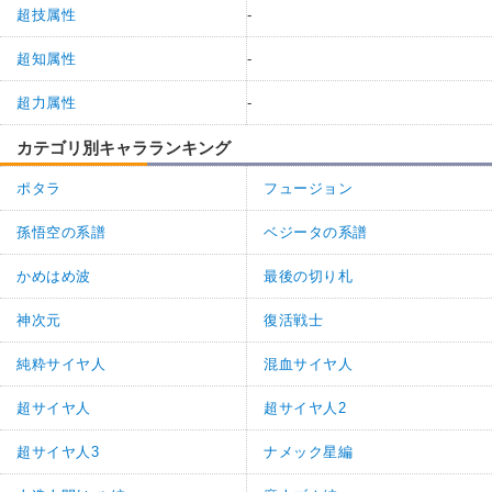
超技属性
-
超知属性
-
超力属性
-
カテゴリ別キャラランキング
ポタラ
フュージョン
孫悟空の系譜
ベジータの系譜
かめはめ波
最後の切り札
神次元
復活戦士
純粋サイヤ人
混血サイヤ人
超サイヤ人
超サイヤ人2
超サイヤ人3
ナメック星編