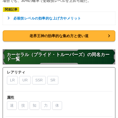
場合でも、30%の確率で必殺技レベルを上昇可能だ。
必殺技レベルの効率的な上げ方やメリット
老界王神の効率的な集め方と使い道
カーセラル（プライド・トルーパーズ）の同名カー
ド一覧
レアリティ
LR
UR
SSR
SR
属性
速
技
知
力
体