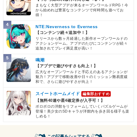
まもなく大型アプデが来るオープンワールドRPG！今
から始めれば豊富なコンテンツで何時間も遊べてお
得！
4
NTE:Neverness to Everness
【コンテンツ続々追加中！】
リリースから数ヶ月経過した新作オープンワールドの
アクションゲーム。アプデのたびにコンテンツが続々
追加されてプレイ満足度が高い！
5
鳴潮
【アプデで遊びやすさも向上！】
広大なオープンワールドと手応えのあるアクションが
魅力！アプデで移動改善や日々のミッション難易度緩
和で、さらに遊びやすさが向上！
スイートホームメイド
編集部おすすめ
【無料40連や星4確定券が入手可！】
ボロボロの洋館をリフォームしていくパズルゲームが
登場！美少女のSDキャラが洋館内を歩き回る様子も楽
しめる！
この記事をシェアする