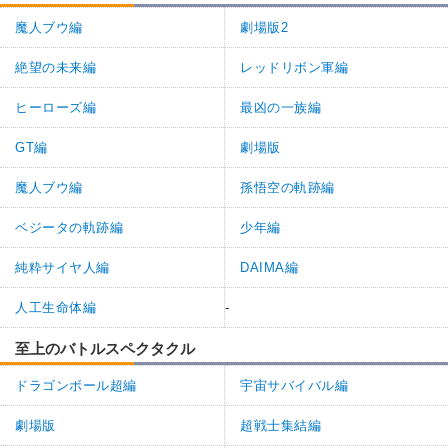
魔人ブウ編
劇場版2
絶望の未来編
レッドリボン軍編
ヒーローズ編
最凶の一族編
GT編
劇場版
魔人ブウ編
孫悟空の軌跡編
ベジータの軌跡編
少年編
純粋サイヤ人編
DAIMA編
人工生命体編
-
至上のバトルスペクタクル
ドラゴンボール超編
宇宙サバイバル編
劇場版
超戦士集結編