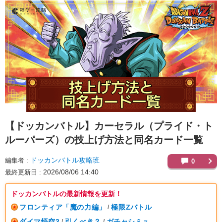
【ドッカンバトル】
カーセラル（プライド・ト
ルーパーズ）の技上げ方法と同名カード一覧
ドッカンバトル攻略班
編集者
0
2026/08/06 14:40
最終更新日
ドッカンバトルの最新情報を更新！
フロンティア「魔の力編」
極限Zバトル
/
ダイマ悟空3
引くべき？
ガチャシミュ
/
/