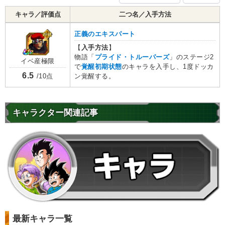
キャラ／評価点
二つ名／入手方法
正義のエキスパート
【
入手方法
】
物語「
プライド・トルーパーズ
」のステージ2
イベ産極限
で
覚醒初期状態
のキャラを入手し、1度ドッカ
6.5
ン覚醒する。
/10点
キャラクター関連記事
最新キャラ一覧