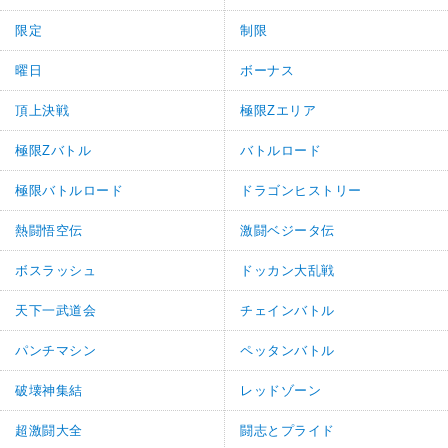
限定
制限
曜日
ボーナス
頂上決戦
極限Zエリア
極限Zバトル
バトルロード
極限バトルロード
ドラゴンヒストリー
熱闘悟空伝
激闘ベジータ伝
ボスラッシュ
ドッカン大乱戦
天下一武道会
チェインバトル
パンチマシン
ペッタンバトル
破壊神集結
レッドゾーン
超激闘大全
闘志とプライド