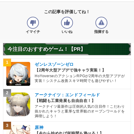
この記事を評価してね！
イマイチ
いいね
指摘する
今注目のおすすめゲーム！【PR】
1
ゼンレスゾーンゼロ
【2周年大型アプデで強キャラ実装！】
HoYoverseのアクションRPGが2周年の大型アプデが
実装！システム改善スキマ時間でも遊びやすい！
2
アークナイツ：エンドフィールド
【戦闘も工業発展も自由自在！】
アークナイツ最新作は圧倒的人気の注目作！こだわり
抜かれたキャラと重厚な世界観のオープンワールドを
満喫しよう！
3
原神
【今から始めれば何時間も遊べる！】