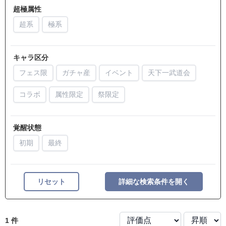
超極属性
超系
極系
キャラ区分
フェス限
ガチャ産
イベント
天下一武道会
コラボ
属性限定
祭限定
覚醒状態
初期
最終
リセット
詳細な検索条件を開く
1 件