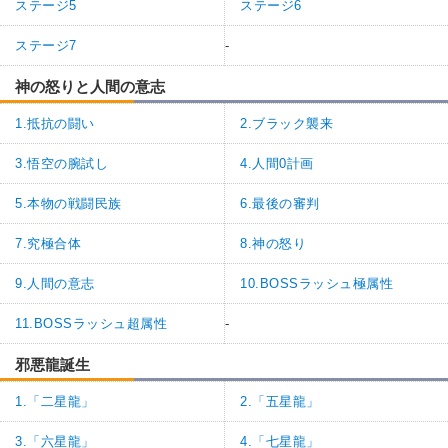
ステージ5
ステージ6
ステージ7
-
神の怒りと人間の意志
1.抵抗の闘い
2.ブラック襲来
3.悟空の腕試し
4.人間0計画
5.本物の戦闘民族
6.最後の審判
7.究極合体
8.神の怒り
9.人間の意志
10.BOSSラッシュ極属性
11.BOSSラッシュ超属性
-
邪悪龍誕生
1.「二星龍」
2.「五星龍」
3.「六星龍」
4.「七星龍」