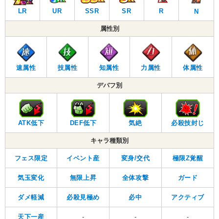
LR
UR
SSR
SR
R
N
属性別
速属性
技属性
知属性
力属性
体属性
デバフ別
ATK低下
DEF低下
気絶
必殺技封じ
キャラ種類別
フェス限定
イベント産
変身/交代
極限Z覚醒
気玉変化
無限上昇
全体攻撃
ガード
ダメ軽減
必殺見極め
必中
アクティブ
天下一産
-
-
-