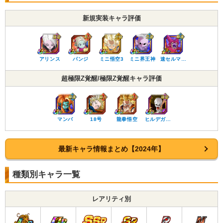
新規実装キャラ評価
アリンス
パンジ
ミニ悟空3
ミニ界王神
速セルマ…
超極限Z覚醒/極限Z覚醒キャラ評価
マンバ
18号
龍拳悟空
ヒルデガ…
最新キャラ情報まとめ【2024年】
種類別キャラ一覧
レアリティ別