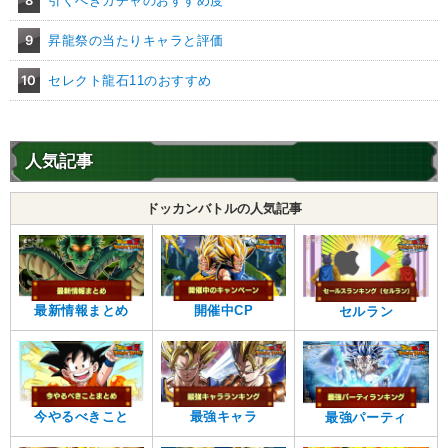
8
引くべきガチャのおすすめ度
9
昇龍祭の当たりキャラと評価
10
セレクト龍石11のおすすめ
人気記事
ドッカンバトルの人気記事
最新情報まとめ
開催中CP
セルラン
今やるべきこと
最強キャラ
最強パーティ