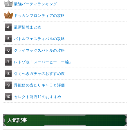
最強パーティランキング
2
ドッカンフロンティアの攻略
3
4
最新情報まとめ
5
バトルフェスティバルの攻略
6
クライマックスバトルの攻略
7
レドゾ改「スーパーヒーロー編」
8
引くべきガチャのおすすめ度
9
昇龍祭の当たりキャラと評価
10
セレクト龍石11のおすすめ
人気記事