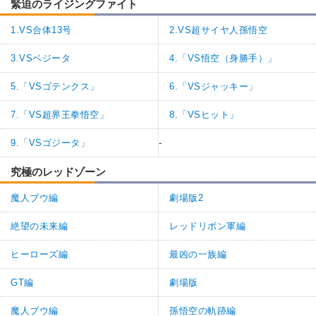
緊迫のライジングファイト
1.VS合体13号
2.VS超サイヤ人孫悟空
3.VSベジータ
4.「VS悟空（身勝手）」
5.「VSゴテンクス」
6.「VSジャッキー」
7.「VS超界王拳悟空」
8.「VSヒット」
9.「VSゴジータ」
-
究極のレッドゾーン
魔人ブウ編
劇場版2
絶望の未来編
レッドリボン軍編
ヒーローズ編
最凶の一族編
GT編
劇場版
魔人ブウ編
孫悟空の軌跡編