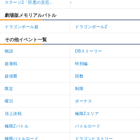
ステージ2「巨悪の災厄」
-
劇場版メモリアルバトル
ドラゴンボール超
ドラゴンボールZ
その他イベント一覧
物語
DBストーリー
超激戦
特別編
超強襲
回数
限定
制限
曜日
ボーナス
頂上決戦
極限Zエリア
極限Zバトル
バトルロード
極限バトルロード
ドラゴンヒストリー