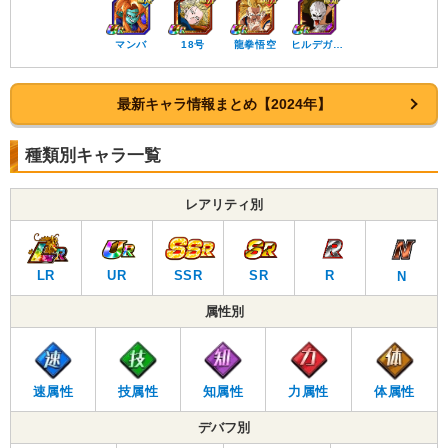
マンバ
18号
龍拳悟空
ヒルデガ…
最新キャラ情報まとめ【2024年】
種類別キャラ一覧
レアリティ別
LR
UR
SSR
SR
R
N
属性別
速属性
技属性
知属性
力属性
体属性
デバフ別