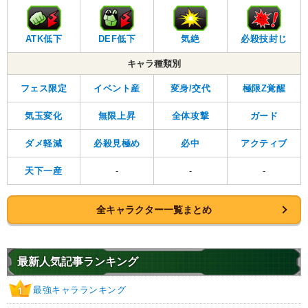
ATK低下
DEF低下
気絶
必殺技封じ
キャラ種類別
フェス限定
イベント産
変身/交代
極限Z覚醒
気玉変化
無限上昇
全体攻撃
ガード
ダメ軽減
必殺見極め
必中
アクティブ
天下一産
-
-
-
全キャラクター一覧まとめ
最新人気記事ランキング
最強キャラランキング
1