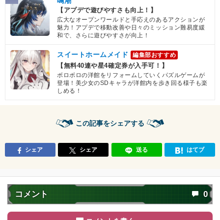
鳴潮
【アプデで遊びやすさも向上！】
広大なオープンワールドと手応えのあるアクションが
魅力！アプデで移動改善や日々のミッション難易度緩
和で、さらに遊びやすさが向上！
スイートホームメイド
編集部おすすめ
【無料40連や星4確定券が入手可！】
ボロボロの洋館をリフォームしていくパズルゲームが
登場！美少女のSDキャラが洋館内を歩き回る様子も楽
しめる！
この記事をシェアする
シェア
シェア
送る
はてブ
コメント
0