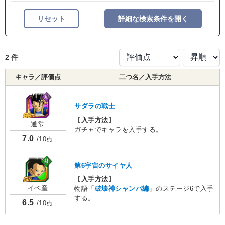
リセット
詳細な検索条件を開く
2 件
キャラ／評価点
二つ名／入手方法
サダラの戦士
【
入手方法
】
通常
ガチャでキャラを入手する。
7.0
/10点
第6宇宙のサイヤ人
【
入手方法
】
イベ産
物語「
破壊神シャンパ編
」のステージ6で入手
する。
6.5
/10点