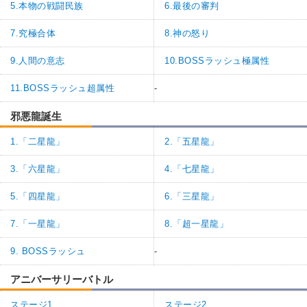
5.本物の戦闘民族
6.最後の審判
7.究極合体
8.神の怒り
9.人間の意志
10.BOSSラッシュ極属性
11.BOSSラッシュ超属性
-
邪悪龍誕生
1.「二星龍」
2.「五星龍」
3.「六星龍」
4.「七星龍」
5.「四星龍」
6.「三星龍」
7.「一星龍」
8.「超一星龍」
9. BOSSラッシュ
-
アニバーサリーバトル
ステージ1
ステージ2