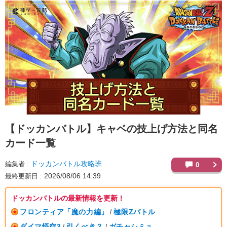
【ドッカンバトル】
キャベの技上げ方法と同名
カード一覧
ドッカンバトル攻略班
編集者
0
2026/08/06 14:39
最終更新日
ドッカンバトルの最新情報を更新！
フロンティア「魔の力編」
極限Zバトル
/
ダイマ悟空3
引くべき？
ガチャシミュ
/
/