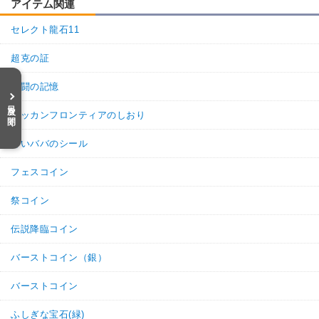
アイテム関連
セレクト龍石11
超克の証
激闘の記憶
目次を開く
ドッカンフロンティアのしおり
占いババのシール
フェスコイン
祭コイン
伝説降臨コイン
バーストコイン（銀）
バーストコイン
ふしぎな宝石(緑)