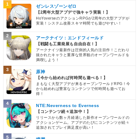
1
ゼンレスゾーンゼロ
【2周年大型アプデで強キャラ実装！】
HoYoverseのアクションRPGが2周年の大型アプデが
実装！システム改善スキマ時間でも遊びやすい！
2
アークナイツ：エンドフィールド
【戦闘も工業発展も自由自在！】
アークナイツ最新作は圧倒的人気の注目作！こだわり
抜かれたキャラと重厚な世界観のオープンワールドを
満喫しよう！
3
原神
【今から始めれば何時間も遊べる！】
まもなく大型アプデが来るオープンワールドRPG！今
から始めれば豊富なコンテンツで何時間も遊べてお
得！
4
NTE:Neverness to Everness
【コンテンツ続々追加中！】
リリースから数ヶ月経過した新作オープンワールドの
アクションゲーム。アプデのたびにコンテンツが続々
追加されてプレイ満足度が高い！
5