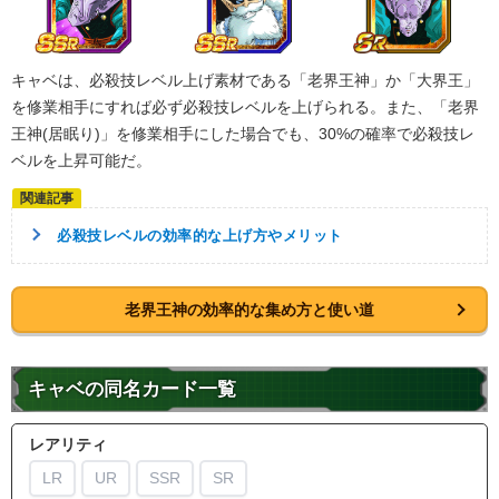
キャベは、必殺技レベル上げ素材である「老界王神」か「大界王」
を修業相手にすれば必ず必殺技レベルを上げられる。また、「老界
王神(居眠り)」を修業相手にした場合でも、30%の確率で必殺技レ
ベルを上昇可能だ。
必殺技レベルの効率的な上げ方やメリット
老界王神の効率的な集め方と使い道
キャベの同名カード一覧
レアリティ
LR
UR
SSR
SR