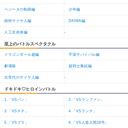
ベジータの軌跡編
少年編
純粋サイヤ人編
DAIMA編
人工生命体編
-
至上のバトルスペクタクル
ドラゴンボール超編
宇宙サバイバル編
劇場版
超戦士集結編
次世代のサイヤ人編
-
ドキドキ♡ヒロインバトル
1.「VSパン」
2.「VSランファン」
3.「VSチチ」
4.「VSランチ」
5.「VSブラ」
6.「VS人造人間18号」