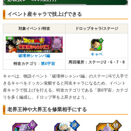
イベント産キャラで技上げできる
対象イベント/特攻
ドロップキャラ/ステージ
キャベ
破壊神シャンパ編
周回場所：ステージ2・6・7・8
特攻カテゴリ
：
第6宇宙
キャベは、物語イベント「破壊神シャンパ編」のステージ6で入手で
きるキャベをドッカン覚醒すると同名キャラになるため、イベント
産キャラで技上げを行える。特攻カテゴリである「第6宇宙」カテゴ
リを多く編成し、ドロップ率を上昇させよう。
老界王神や大界王を修業相手にする