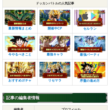
ドッカンバトルの人気記事
最新情報まとめ
開催中CP
セルラン
今やるべきこと
最強キャラ
最強パーティ
おすすめガチャ
リセマラ
序盤の進め方
記事の編集者情報
編集者
プロフィール