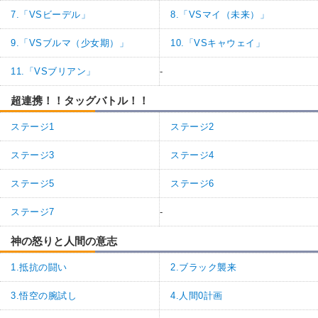
7.「VSビーデル」
8.「VSマイ（未来）」
9.「VSブルマ（少女期）」
10.「VSキャウェイ」
11.「VSブリアン」
-
超連携！！タッグバトル！！
ステージ1
ステージ2
ステージ3
ステージ4
ステージ5
ステージ6
ステージ7
-
神の怒りと人間の意志
1.抵抗の闘い
2.ブラック襲来
3.悟空の腕試し
4.人間0計画