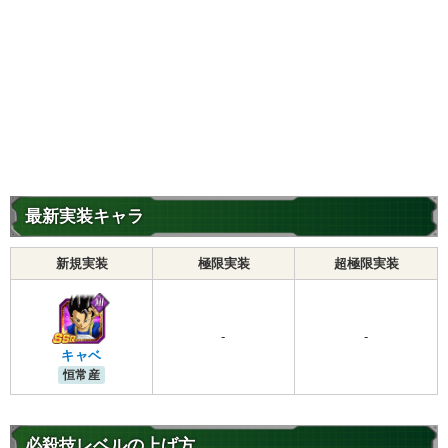
最新実装キャラ
新規実装
極限実装
超極限実装
-
-
キャベ
恒常産
必殺技レベルの上げ方