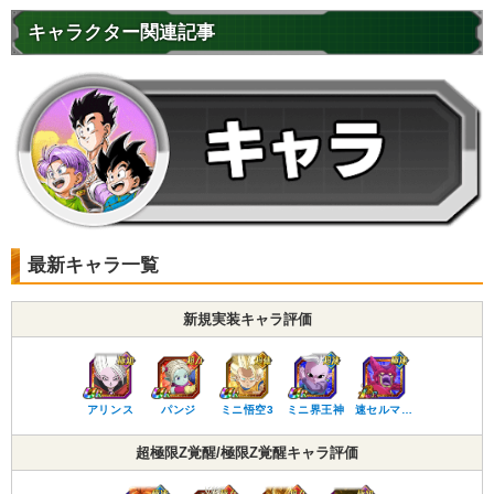
キャラクター関連記事
最新キャラ一覧
新規実装キャラ評価
アリンス
パンジ
ミニ悟空3
ミニ界王神
速セルマ…
超極限Z覚醒/極限Z覚醒キャラ評価