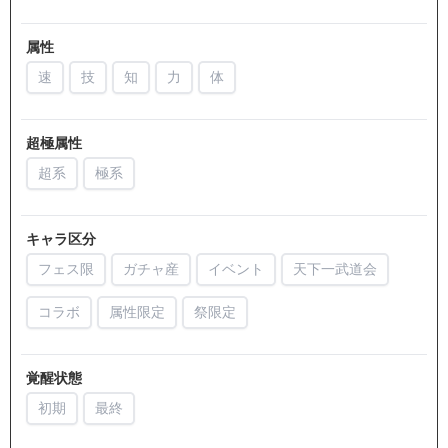
属性
速
技
知
力
体
超極属性
超系
極系
キャラ区分
フェス限
ガチャ産
イベント
天下一武道会
コラボ
属性限定
祭限定
覚醒状態
初期
最終