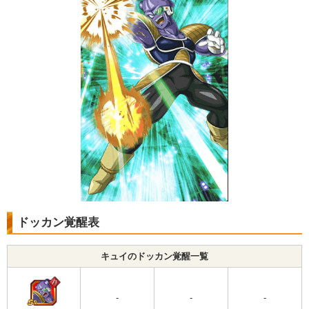
ドッカン覚醒表
キュイのドッカン覚醒一覧
-
-
-