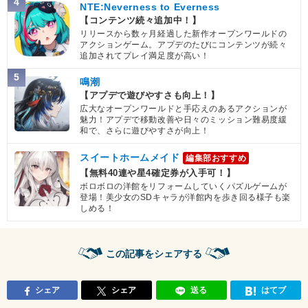
4
ボージャック
卑怯者
NTE:Neverness to Everness
【コンテンツ続々追加中！】
【一致するカテゴリー(
2
)】
3.0
/
10
点
リリースから数ヶ月経過した新作オープンワールドの
恐怖の征服
宇宙をわたる戦士
アクションゲーム。アプデのたびにコンテンツが続々
追加されてプレイ満足度が高い！
【発動リンク効果】
・
気力+1
5
鳴潮
【一致するリンクスキル(
1
)】
【アプデで遊びやすさも向上！】
広大なオープンワールドと手応えのあるアクションが
スポポビッチ
卑怯者
魅力！アプデで移動改善や日々のミッション難易度緩
【一致するカテゴリー(
2
)】
7.0
和で、さらに遊びやすさが向上！
/
10
点
恐怖の征服
任務遂行
スイートホームメイド
編集部おすすめ
【発動リンク効果】
【無料40連や星4確定券が入手可！】
・
気力+1
ボロボロの洋館をリフォームしていくパズルゲームが
登場！美少女のSDキャラが洋館内を歩き回る様子も楽
【一致するリンクスキル(
1
)】
しめる！
ボージャック
卑怯者
【一致するカテゴリー(
2
)】
8.0
/
10
点
この記事をシェアする
宇宙をわたる戦士
恐怖の征服
【発動リンク効果】
シェア
シェア
送る
はてブ
・
気力+1