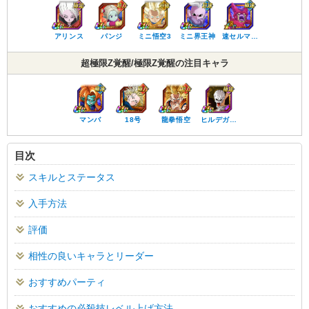
アリンス
パンジ
ミニ悟空3
ミニ界王神
速セルマ…
超極限Z覚醒/極限Z覚醒の注目キャラ
マンバ
18号
龍拳悟空
ヒルデガ…
目次
スキルとステータス
入手方法
評価
相性の良いキャラとリーダー
おすすめパーティ
おすすめの必殺技レベル上げ方法