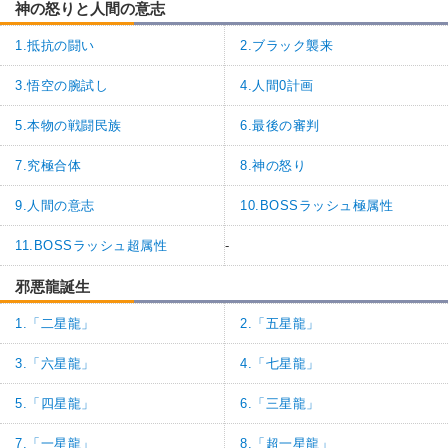
神の怒りと人間の意志
1.抵抗の闘い
2.ブラック襲来
3.悟空の腕試し
4.人間0計画
5.本物の戦闘民族
6.最後の審判
7.究極合体
8.神の怒り
9.人間の意志
10.BOSSラッシュ極属性
11.BOSSラッシュ超属性
-
邪悪龍誕生
1.「二星龍」
2.「五星龍」
3.「六星龍」
4.「七星龍」
5.「四星龍」
6.「三星龍」
7.「一星龍」
8.「超一星龍」