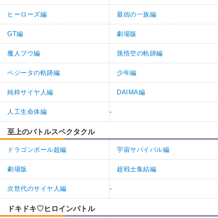
ヒーローズ編
最凶の一族編
GT編
劇場版
魔人ブウ編
孫悟空の軌跡編
ベジータの軌跡編
少年編
純粋サイヤ人編
DAIMA編
人工生命体編
-
至上のバトルスペクタクル
ドラゴンボール超編
宇宙サバイバル編
劇場版
超戦士集結編
次世代のサイヤ人編
-
ドキドキ♡ヒロインバトル