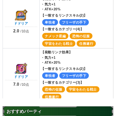
・
気力+1
・
ATK+20%
【一致するリンクスキル(
2
)】
卑怯者
フリーザの手下
ドドリア
【一致するカテゴリー(
4
)】
2.0
/
10
点
ナメック星編
恐怖の征服
宇宙をわたる戦士
任務遂行
【発動リンク効果】
・
気力+1
・
ATK+20%
【一致するリンクスキル(
2
)】
卑怯者
フリーザの手下
ドドリア
【一致するカテゴリー(
3
)】
7.0
/
10
点
恐怖の征服
宇宙をわたる戦士
任務遂行
【発動リンク効果】
おすすめパーティ
・
ATK+20%