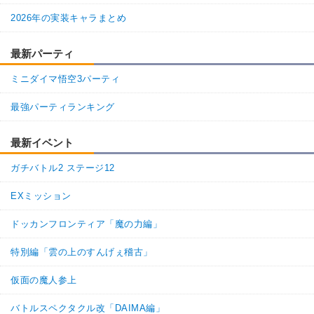
【発動リンク効果】
2026年の実装キャラまとめ
・
気力+1
【一致するリンクスキル(
1
)】
最新パーティ
寄生悟天
卑怯者
【一致するカテゴリー(
2
)】
8.5
/
10
点
ミニダイマ悟空3パーティ
恐怖の征服
任務遂行
最強パーティランキング
【発動リンク効果】
・
気力+1
最新イベント
【一致するリンクスキル(
1
)】
寄生トランクス
卑怯者
ガチバトル2 ステージ12
【一致するカテゴリー(
2
)】
8.5
/
10
点
EXミッション
恐怖の征服
任務遂行
ドッカンフロンティア「魔の力編」
【発動リンク効果】
・
気力+1
特別編「雲の上のすんげぇ稽古」
【一致するリンクスキル(
1
)】
桃白白
卑怯者
仮面の魔人参上
【一致するカテゴリー(
1
)】
1.5
/
10
点
バトルスペクタクル改「DAIMA編」