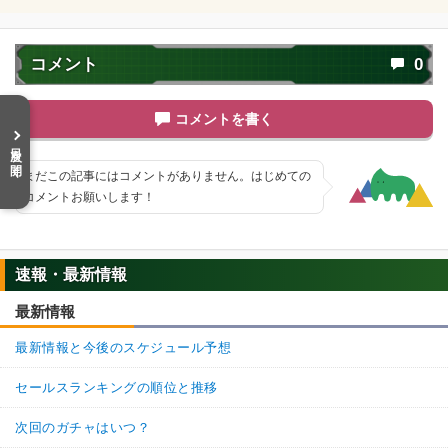
【一致するリンクスキル(
1
)】
ボージャック
卑怯者
【一致するカテゴリー(
2
)】
8.0
/
10
点
コメント
0
宇宙をわたる戦士
恐怖の征服
【発動リンク効果】
コメントを書く
・
気力+1
目次を開く
【一致するリンクスキル(
1
)】
まだこの記事にはコメントがありません。はじめての
ベビー（少年体）
卑怯者
コメントお願いします！
【一致するカテゴリー(
2
)】
5.0
/
10
点
恐怖の征服
宇宙をわたる戦士
【発動リンク効果】
速報・最新情報
・
気力+1
最新情報
【一致するリンクスキル(
1
)】
ベビー
卑怯者
最新情報と今後のスケジュール予想
【一致するカテゴリー(
2
)】
7.5
/
10
点
セールスランキングの順位と推移
恐怖の征服
宇宙をわたる戦士
次回のガチャはいつ？
【発動リンク効果】