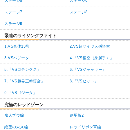
ステージ5
ステージ6
ステージ7
ステージ8
ステージ9
-
緊迫のライジングファイト
1.VS合体13号
2.VS超サイヤ人孫悟空
3.VSベジータ
4.「VS悟空（身勝手）」
5.「VSゴテンクス」
6.「VSジャッキー」
7.「VS超界王拳悟空」
8.「VSヒット」
9.「VSゴジータ」
-
究極のレッドゾーン
魔人ブウ編
劇場版2
絶望の未来編
レッドリボン軍編