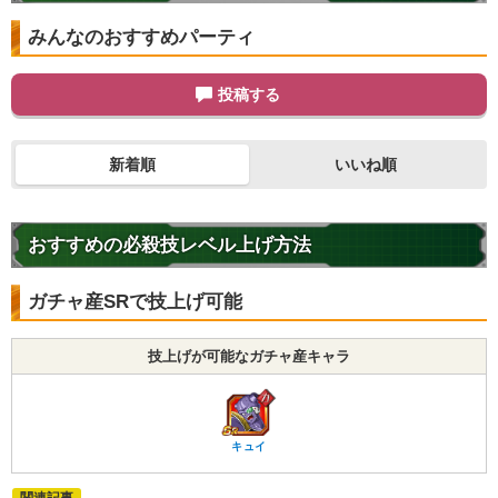
【一致するリンクスキル(
1
)】
みんなのおすすめパーティ
フリーザの手下
ザーボン
【一致するカテゴリー(
4
)】
2.0
/
10
点
ナメック星編
投稿する
恐怖の征服
宇宙をわたる戦士
任務遂行
【発動リンク効果】
新着順
いいね順
・
ATK+20%
【一致するリンクスキル(
1
)】
おすすめの必殺技レベル上げ方法
フリーザの手下
ザーボン
【一致するカテゴリー(
4
)】
2.0
/
10
点
ガチャ産SRで技上げ可能
ナメック星編
恐怖の征服
宇宙をわたる戦士
任務遂行
技上げが可能なガチャ産キャラ
【発動リンク効果】
・
ATK+20%
【一致するリンクスキル(
1
)】
キュイ
フリーザの手下
ザーボン＆ドドリア
【一致するカテゴリー(
4
)】
5.0