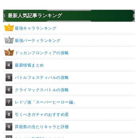
・
気力+1
【一致するリンクスキル(
1
)】
最新人気記事ランキング
卑怯者
ラディッツ
最強キャラランキング
1
【一致するカテゴリー(
3
)】
2.0
/
10
点
恐怖の征服
宇宙をわたる戦士
最強パーティランキング
2
任務遂行
ドッカンフロンティアの攻略
3
【発動リンク効果】
・
気力+1
4
最新情報まとめ
【一致するリンクスキル(
1
)】
5
バトルフェスティバルの攻略
卑怯者
ラディッツ
【一致するカテゴリー(
3
)】
6
クライマックスバトルの攻略
2.0
/
10
点
恐怖の征服
宇宙をわたる戦士
7
レドゾ改「スーパーヒーロー編」
任務遂行
8
引くべきガチャのおすすめ度
【発動リンク効果】
・
気力+1
9
昇龍祭の当たりキャラと評価
【一致するリンクスキル(
1
)】
卑怯者