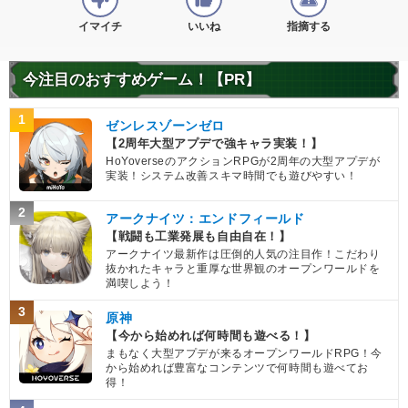
【一致するカテゴリー(
2
)】
2.0
/
10
点
イマイチ
いいね
指摘する
恐怖の征服
宇宙をわたる戦士
【発動リンク効果】
・
気力+1
今注目のおすすめゲーム！【PR】
【一致するリンクスキル(
1
)】
1
ベビー1
卑怯者
ゼンレスゾーンゼロ
【2周年大型アプデで強キャラ実装！】
【一致するカテゴリー(
2
)】
1.5
/
10
点
HoYoverseのアクションRPGが2周年の大型アプデが
恐怖の征服
宇宙をわたる戦士
実装！システム改善スキマ時間でも遊びやすい！
【発動リンク効果】
2
アークナイツ：エンドフィールド
・
気力+1
【戦闘も工業発展も自由自在！】
【一致するリンクスキル(
1
)】
アークナイツ最新作は圧倒的人気の注目作！こだわり
ボージャック
卑怯者
抜かれたキャラと重厚な世界観のオープンワールドを
満喫しよう！
【一致するカテゴリー(
2
)】
3.0
/
10
点
3
恐怖の征服
宇宙をわたる戦士
原神
【今から始めれば何時間も遊べる！】
【発動リンク効果】
まもなく大型アプデが来るオープンワールドRPG！今
・
気力+1
から始めれば豊富なコンテンツで何時間も遊べてお
得！
【一致するリンクスキル(
1
)】