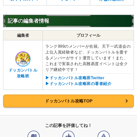
任務遂行
【発動リンク効果】
・
気力+1
記事の編集者情報
【一致するリンクスキル(
1
)】
チルド
卑怯者
編集者
プロフィール
【一致するカテゴリー(
2
)】
2.0
/
10
点
ランク999のメンバーが在籍。天下一武道会の
恐怖の征服
宇宙をわたる戦士
上位入賞経験者など、ドッカンバトルを愛す
るメンバーがサイト運営しています！また、
【発動リンク効果】
これまで実装された高難易度イベントは全ク
・
気力+1
リア継続中です！
ドッカンバトル
【一致するリンクスキル(
1
)】
攻略班
▶ドッカンバトル攻略班Twitter
卑怯者
少年ベビー
▶ドッカンバトル攻略班の著者紹介
【一致するカテゴリー(
2
)】
2.0
/
10
点
恐怖の征服
宇宙をわたる戦士
ドッカンバトル攻略TOP
【発動リンク効果】
・
気力+1
【一致するリンクスキル(
1
)】
この記事を評価してね！
ホイ
卑怯者