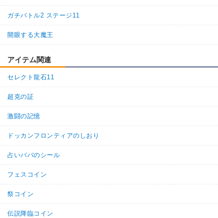
任務遂行
ガチバトル2 ステージ11
【発動リンク効果】
・
気力+1
開眼する大魔王
【一致するリンクスキル(
1
)】
パスタ
卑怯者
アイテム関連
【一致するカテゴリー(
1
)】
3.0
/
10
点
セレクト龍石11
任務遂行
超克の証
激闘の記憶
ドッカンフロンティアのしおり
占いババのシール
フェスコイン
祭コイン
伝説降臨コイン