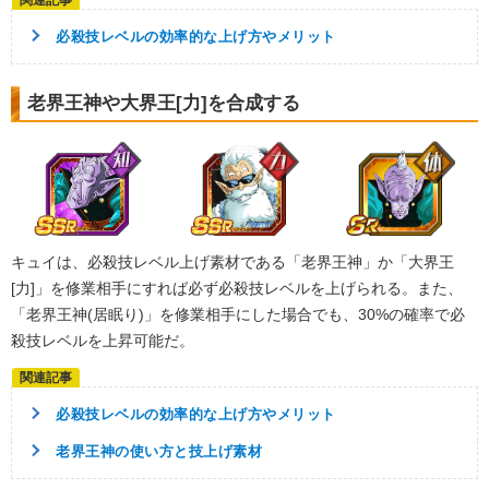
/
10
点
ナメック星編
恐怖の征服
必殺技レベルの効率的な上げ方やメリット
宇宙をわたる戦士
任務遂行
【発動リンク効果】
老界王神や大界王[力]を合成する
・
ATK+20%
【一致するリンクスキル(
1
)】
フリーザの手下
リクーム＆グルド
【一致するカテゴリー(
4
)】
8.0
/
10
点
ナメック星編
恐怖の征服
宇宙をわたる戦士
任務遂行
キュイは、必殺技レベル上げ素材である「老界王神」か「大界王
【発動リンク効果】
[力]」を修業相手にすれば必ず必殺技レベルを上げられる。また、
・
ATK+20%
「老界王神(居眠り)」を修業相手にした場合でも、30%の確率で必
【一致するリンクスキル(
1
)】
殺技レベルを上昇可能だ。
フリーザの手下
ジース＆バータ
【一致するカテゴリー(
4
)】
7.5
/
10
点
必殺技レベルの効率的な上げ方やメリット
宇宙をわたる戦士
ナメック星編
老界王神の使い方と技上げ素材
恐怖の征服
任務遂行
【発動リンク効果】