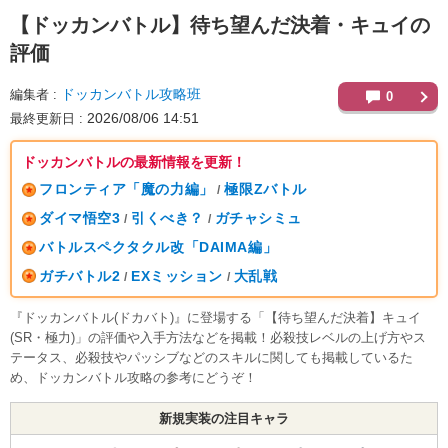
【ドッカンバトル】
待ち望んだ決着・キュイの
評価
ドッカンバトル攻略班
編集者
0
2026/08/06 14:51
最終更新日
ドッカンバトルの最新情報を更新！
フロンティア「魔の力編」
極限Zバトル
/
ダイマ悟空3
引くべき？
ガチャシミュ
/
/
バトルスペクタクル改「DAIMA編」
ガチバトル2
EXミッション
大乱戦
/
/
『ドッカンバトル(ドカバト)』に登場する「【待ち望んだ決着】キュイ
(SR・極力)」の評価や入手方法などを掲載！必殺技レベルの上げ方やス
テータス、必殺技やパッシブなどのスキルに関しても掲載しているた
め、ドッカンバトル攻略の参考にどうぞ！
新規実装の注目キャラ