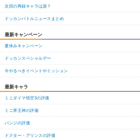
・
気力+1
次回の再録キャラは誰？
【一致するリンクスキル(
1
)】
チルド
卑怯者
ドッカンバトルニュースまとめ
【一致するカテゴリー(
2
)】
7.0
/
10
点
恐怖の征服
宇宙をわたる戦士
最新キャンペーン
【発動リンク効果】
夏休みキャンペーン
・
気力+1
【一致するリンクスキル(
1
)】
ドッカンスペシャルデー
寄生トランクス
卑怯者
今やるべきイベントやミッション
【一致するカテゴリー(
2
)】
8.5
/
10
点
恐怖の征服
任務遂行
最新キャラ
【発動リンク効果】
ミニダイマ悟空3の評価
・
気力+1
【一致するリンクスキル(
1
)】
ミニ界王神の評価
寄生悟飯
卑怯者
パンジの評価
【一致するカテゴリー(
2
)】
8.5
/
10
点
恐怖の征服
任務遂行
ドクター・アリンスの評価