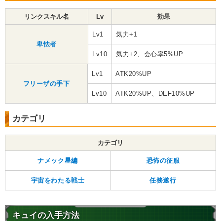
リンクスキル名
Lv
効果
Lv1
気力+1
卑怯者
Lv10
気力+2、会心率5%UP
Lv1
ATK20%UP
フリーザの手下
Lv10
ATK20%UP、DEF10%UP
カテゴリ
カテゴリ
ナメック星編
恐怖の征服
宇宙をわたる戦士
任務遂行
キュイの入手方法