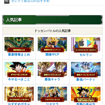
10
セレクト龍石11のおすすめ
ラディッツ
【一致するカテゴリー(
3
)】
7.0
/
10
点
恐怖の征服
宇宙をわたる戦士
任務遂行
人気記事
【発動リンク効果】
ドッカンバトルの人気記事
・
気力+1
【一致するリンクスキル(
1
)】
卑怯者
ラディッツ
【一致するカテゴリー(
3
)】
9.5
/
10
点
最新情報まとめ
開催中CP
セルラン
恐怖の征服
宇宙をわたる戦士
任務遂行
【発動リンク効果】
・
気力+1
今やるべきこと
最強キャラ
最強パーティ
【一致するリンクスキル(
1
)】
卑怯者
ラディッツ
【一致するカテゴリー(
3
)】
9.5
/
10
点
恐怖の征服
宇宙をわたる戦士
おすすめガチャ
リセマラ
序盤の進め方