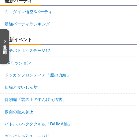
最新パーティ
ミニダイマ悟空3パーティ
最強パーティランキング
最新イベント
目次を開く
ガチバトル2 ステージ12
EXミッション
ドッカンフロンティア「魔の力編」
仙猫と食いしん坊
特別編「雲の上のすんげぇ稽古」
仮面の魔人参上
バトルスペクタクル改「DAIMA編」
ガチバトル2 ステージ11