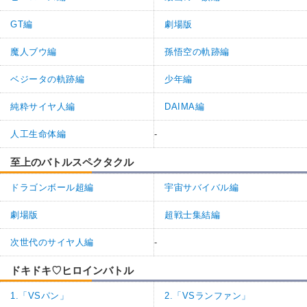
GT編
劇場版
魔人ブウ編
孫悟空の軌跡編
ベジータの軌跡編
少年編
純粋サイヤ人編
DAIMA編
人工生命体編
-
至上のバトルスペクタクル
ドラゴンボール超編
宇宙サバイバル編
劇場版
超戦士集結編
次世代のサイヤ人編
-
ドキドキ♡ヒロインバトル
1.「VSパン」
2.「VSランファン」