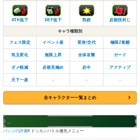
ATK低下
DEF低下
気絶
必殺技封じ
キャラ種類別
フェス限定
イベント産
変身/交代
極限Z覚醒
気玉変化
無限上昇
全体攻撃
ガード
ダメ軽減
必殺見極め
必中
アクティブ
天下一産
-
-
-
全キャラクター一覧まとめ
_
パンジの評価
# ドッカンバトル優先メニュー