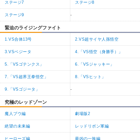
ステージ7
ステージ8
ステージ9
-
緊迫のライジングファイト
1.VS合体13号
2.VS超サイヤ人孫悟空
3.VSベジータ
4.「VS悟空（身勝手）」
5.「VSゴテンクス」
6.「VSジャッキー」
7.「VS超界王拳悟空」
8.「VSヒット」
9.「VSゴジータ」
-
究極のレッドゾーン
魔人ブウ編
劇場版2
絶望の未来編
レッドリボン軍編
ヒーローズ編
最凶の一族編