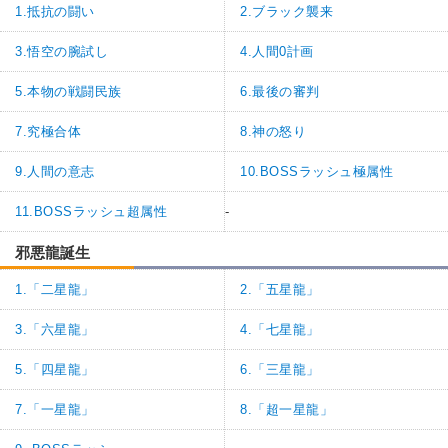
1.抵抗の闘い
2.ブラック襲来
3.悟空の腕試し
4.人間0計画
5.本物の戦闘民族
6.最後の審判
7.究極合体
8.神の怒り
9.人間の意志
10.BOSSラッシュ極属性
11.BOSSラッシュ超属性
-
邪悪龍誕生
1.「二星龍」
2.「五星龍」
3.「六星龍」
4.「七星龍」
5.「四星龍」
6.「三星龍」
7.「一星龍」
8.「超一星龍」