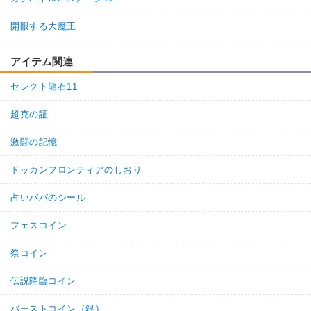
開眼する大魔王
アイテム関連
セレクト龍石11
超克の証
激闘の記憶
ドッカンフロンティアのしおり
占いババのシール
フェスコイン
祭コイン
伝説降臨コイン
バーストコイン（銀）