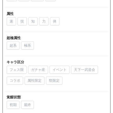
属性
速
技
知
力
体
超極属性
超系
極系
キャラ区分
フェス限
ガチャ産
イベント
天下一武道会
コラボ
属性限定
祭限定
覚醒状態
初期
最終