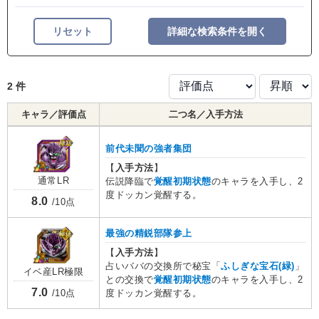
リセット
詳細な検索条件を開く
2 件
キャラ／評価点
二つ名／入手方法
前代未聞の強者集団
【
入手方法
】
通常LR
伝説降臨で
覚醒初期状態
のキャラを入手し、2
度ドッカン覚醒する。
8.0
/10点
最強の精鋭部隊参上
【
入手方法
】
占いババの交換所で秘宝「
ふしぎな宝石(緑)
」
イベ産LR極限
との交換で
覚醒初期状態
のキャラを入手し、2
7.0
度ドッカン覚醒する。
/10点