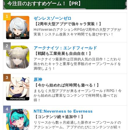
今注目のおすすめゲーム！【PR】
1
ゼンレスゾーンゼロ
【2周年大型アプデで強キャラ実装！】
HoYoverseのアクションRPGが2周年の大型アプデが
実装！システム改善スキマ時間でも遊びやすい！
2
アークナイツ：エンドフィールド
【戦闘も工業発展も自由自在！】
アークナイツ最新作は圧倒的人気の注目作！こだわり
抜かれたキャラと重厚な世界観のオープンワールドを
満喫しよう！
3
原神
【今から始めれば何時間も遊べる！】
まもなく大型アプデが来るオープンワールドRPG！今
から始めれば豊富なコンテンツで何時間も遊べてお
得！
4
NTE:Neverness to Everness
【コンテンツ続々追加中！】
リリースから数ヶ月経過した新作オープンワールドの
アクションゲーム。アプデのたびにコンテンツが続々