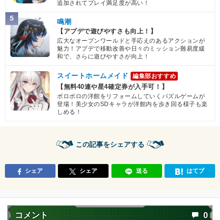
追加されてプレイ満足度が高い！
5
鳴潮
【アプデで遊びやすさも向上！】
広大なオープンワールドと手応えのあるアクションが
魅力！アプデで移動改善や日々のミッション難易度緩
和で、さらに遊びやすさが向上！
スイートホームメイド
編集部おすすめ
【無料40連や星4確定券が入手可！】
ボロボロの洋館をリフォームしていくパズルゲームが
登場！美少女のSDキャラが洋館内を歩き回る様子も楽
しめる！
この記事をシェアする
シェア
シェア
送る
はてブ
コメント
0