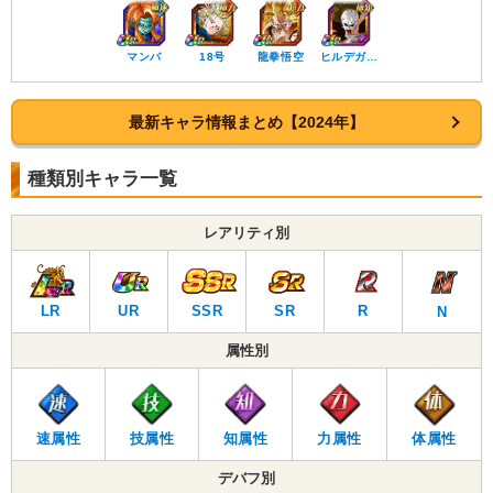
マンバ
18号
龍拳悟空
ヒルデガ…
最新キャラ情報まとめ【2024年】
種類別キャラ一覧
レアリティ別
LR
UR
SSR
SR
R
N
属性別
速属性
技属性
知属性
力属性
体属性
デバフ別