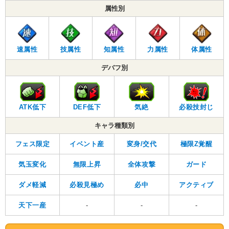
属性別
速属性
技属性
知属性
力属性
体属性
デバフ別
ATK低下
DEF低下
気絶
必殺技封じ
キャラ種類別
フェス限定
イベント産
変身/交代
極限Z覚醒
気玉変化
無限上昇
全体攻撃
ガード
ダメ軽減
必殺見極め
必中
アクティブ
天下一産
-
-
-