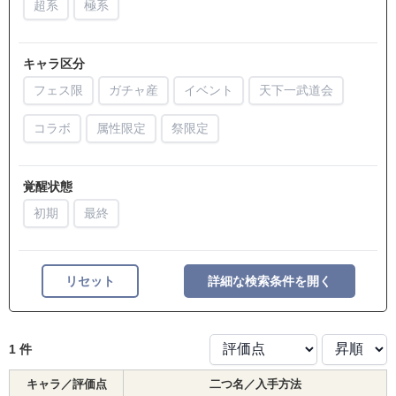
超系
極系
キャラ区分
フェス限
ガチャ産
イベント
天下一武道会
コラボ
属性限定
祭限定
覚醒状態
初期
最終
リセット
詳細な検索条件を開く
1 件
キャラ／評価点
二つ名／入手方法