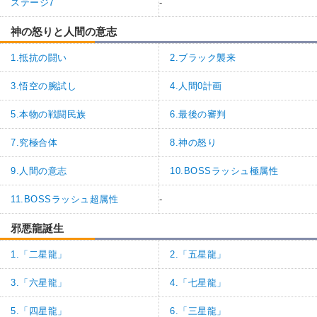
ステージ7
-
神の怒りと人間の意志
1.抵抗の闘い
2.ブラック襲来
3.悟空の腕試し
4.人間0計画
5.本物の戦闘民族
6.最後の審判
7.究極合体
8.神の怒り
9.人間の意志
10.BOSSラッシュ極属性
11.BOSSラッシュ超属性
-
邪悪龍誕生
1.「二星龍」
2.「五星龍」
3.「六星龍」
4.「七星龍」
5.「四星龍」
6.「三星龍」