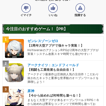
イマイチ
いいね
指摘する
今注目のおすすめゲーム！【PR】
1
ゼンレスゾーンゼロ
【2周年大型アプデで強キャラ実装！】
HoYoverseのアクションRPGが2周年の大型アプデが
実装！システム改善スキマ時間でも遊びやすい！
2
アークナイツ：エンドフィールド
【戦闘も工業発展も自由自在！】
アークナイツ最新作は圧倒的人気の注目作！こだわり
抜かれたキャラと重厚な世界観のオープンワールドを
満喫しよう！
3
原神
【今から始めれば何時間も遊べる！】
まもなく大型アプデが来るオープンワールドRPG！今
から始めれば豊富なコンテンツで何時間も遊べてお