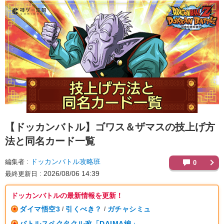
【ドッカンバトル】
ゴワス＆ザマスの技上げ方
法と同名カード一覧
ドッカンバトル攻略班
編集者
0
2026/08/06 14:39
最終更新日
ドッカンバトルの最新情報を更新！
ダイマ悟空3
引くべき？
ガチャシミュ
/
/
バトルスペクタクル改「DAIMA編」