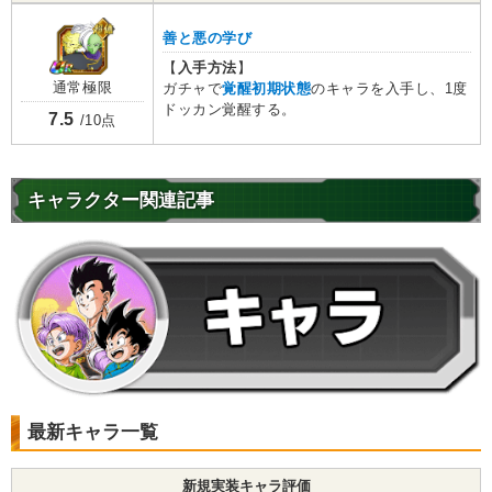
善と悪の学び
【
入手方法
】
通常極限
ガチャで
覚醒初期状態
のキャラを入手し、1度
ドッカン覚醒する。
7.5
/10点
キャラクター関連記事
最新キャラ一覧
新規実装キャラ評価