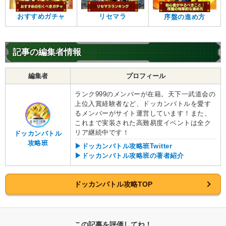
おすすめガチャ
リセマラ
序盤の進め方
記事の編集者情報
編集者
プロフィール
ランク999のメンバーが在籍。天下一武道会の
上位入賞経験者など、ドッカンバトルを愛す
るメンバーがサイト運営しています！また、
これまで実装された高難易度イベントは全ク
リア継続中です！
ドッカンバトル
攻略班
▶ドッカンバトル攻略班Twitter
▶ドッカンバトル攻略班の著者紹介
ドッカンバトル攻略TOP
この記事を評価してね！