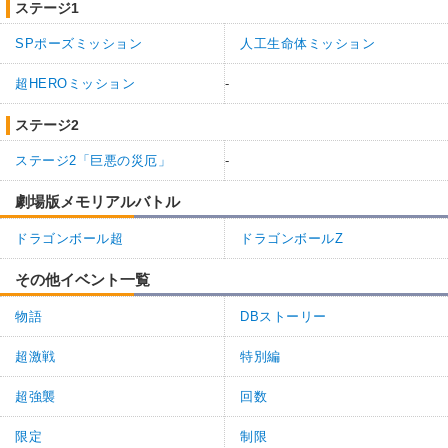
ステージ1
SPポーズミッション
人工生命体ミッション
超HEROミッション
-
ステージ2
ステージ2「巨悪の災厄」
-
劇場版メモリアルバトル
ドラゴンボール超
ドラゴンボールZ
その他イベント一覧
物語
DBストーリー
超激戦
特別編
超強襲
回数
限定
制限