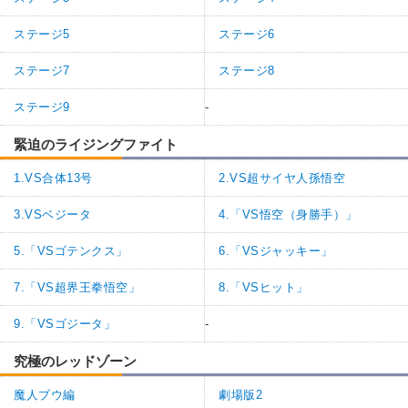
ステージ5
ステージ6
ステージ7
ステージ8
ステージ9
-
緊迫のライジングファイト
1.VS合体13号
2.VS超サイヤ人孫悟空
3.VSベジータ
4.「VS悟空（身勝手）」
5.「VSゴテンクス」
6.「VSジャッキー」
7.「VS超界王拳悟空」
8.「VSヒット」
9.「VSゴジータ」
-
究極のレッドゾーン
魔人ブウ編
劇場版2