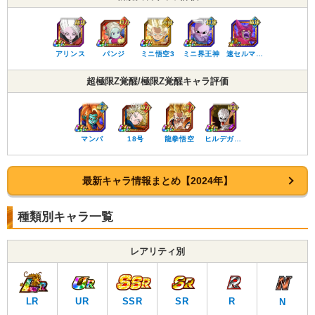
アリンス
パンジ
ミニ悟空3
ミニ界王神
速セルマ…
超極限Z覚醒/極限Z覚醒キャラ評価
マンバ
18号
龍拳悟空
ヒルデガ…
最新キャラ情報まとめ【2024年】
種類別キャラ一覧
レアリティ別
LR
UR
SSR
SR
R
N