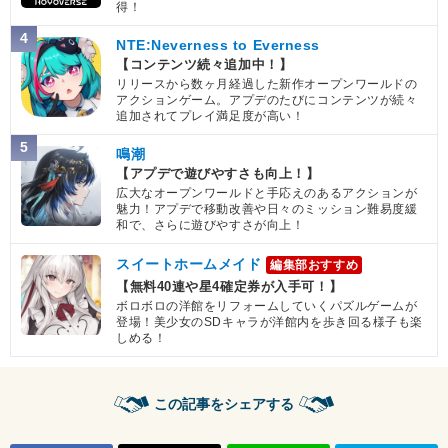
得！
4
NTE:Neverness to Everness
【コンテンツ続々追加中！】
リリースから数ヶ月経過した新作オープンワールドの
アクションゲーム。アプデのたびにコンテンツが続々
追加されてプレイ満足度が高い！
5
鳴潮
【アプデで遊びやすさも向上！】
広大なオープンワールドと手応えのあるアクションが
魅力！アプデで移動改善や日々のミッション難易度緩
和で、さらに遊びやすさが向上！
スイートホームメイド
編集部おすすめ
【無料40連や星4確定券が入手可！】
ボロボロの洋館をリフォームしていくパズルゲームが
登場！美少女のSDキャラが洋館内を歩き回る様子も楽
しめる！
この記事をシェアする