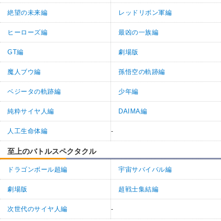
絶望の未来編
レッドリボン軍編
ヒーローズ編
最凶の一族編
GT編
劇場版
魔人ブウ編
孫悟空の軌跡編
ベジータの軌跡編
少年編
純粋サイヤ人編
DAIMA編
人工生命体編
-
至上のバトルスペクタクル
ドラゴンボール超編
宇宙サバイバル編
劇場版
超戦士集結編
次世代のサイヤ人編
-