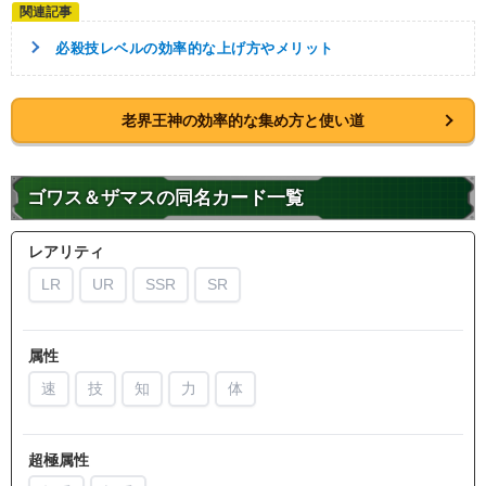
必殺技レベルの効率的な上げ方やメリット
老界王神の効率的な集め方と使い道
ゴワス＆ザマスの同名カード一覧
レアリティ
LR
UR
SSR
SR
属性
速
技
知
力
体
超極属性