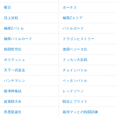
曜日
ボーナス
頂上決戦
極限Zエリア
極限Zバトル
バトルロード
極限バトルロード
ドラゴンヒストリー
熱闘悟空伝
激闘ベジータ伝
ボスラッシュ
ドッカン大乱戦
天下一武道会
チェインバトル
パンチマシン
ペッタンバトル
破壊神集結
レッドゾーン
超激闘大全
闘志とプライド
邪悪龍誕生
栽培マンとの戦闘訓練