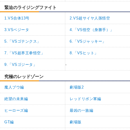
緊迫のライジングファイト
1.VS合体13号
2.VS超サイヤ人孫悟空
3.VSベジータ
4.「VS悟空（身勝手）」
5.「VSゴテンクス」
6.「VSジャッキー」
7.「VS超界王拳悟空」
8.「VSヒット」
9.「VSゴジータ」
-
究極のレッドゾーン
魔人ブウ編
劇場版2
絶望の未来編
レッドリボン軍編
ヒーローズ編
最凶の一族編
GT編
劇場版