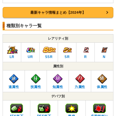
最新キャラ情報まとめ【2024年】
種類別キャラ一覧
レアリティ別
LR
UR
SSR
SR
R
N
属性別
速属性
技属性
知属性
力属性
体属性
デバフ別