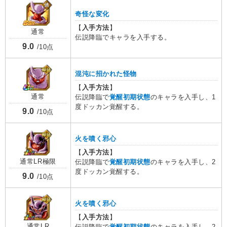
奇怪な変化
【
入手方法
】
通常
伝説降臨でキャラを入手する。
9.0
/10点
混沌に招かれた怪物
【
入手方法
】
通常
伝説降臨で
覚醒初期状態
のキャラを入手し、1
度ドッカン覚醒する。
9.0
/10点
火を噴く邪心
【
入手方法
】
通常LR極限
伝説降臨で
覚醒初期状態
のキャラを入手し、2
度ドッカン覚醒する。
9.0
/10点
火を噴く邪心
【
入手方法
】
通常LR
伝説降臨で
覚醒初期状態
のキャラを入手し、2