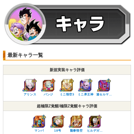
最新キャラ一覧
新規実装キャラ評価
アリンス
パンジ
ミニ悟空3
ミニ界王神
速セルマ…
超極限Z覚醒/極限Z覚醒キャラ評価
マンバ
18号
龍拳悟空
ヒルデガ…