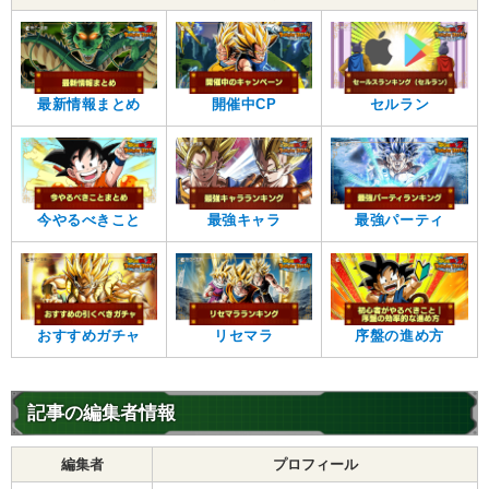
最新情報まとめ
開催中CP
セルラン
今やるべきこと
最強キャラ
最強パーティ
おすすめガチャ
リセマラ
序盤の進め方
記事の編集者情報
編集者
プロフィール