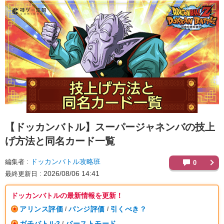
【ドッカンバトル】
スーパージャネンバの技上
げ方法と同名カード一覧
ドッカンバトル攻略班
編集者
0
2026/08/06 14:41
最終更新日
ドッカンバトルの最新情報を更新！
アリンス評価
パンジ評価
引くべき？
/
/
ガチバトル2
バーストモード
/