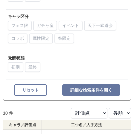
キャラ区分
フェス限
ガチャ産
イベント
天下一武道会
コラボ
属性限定
祭限定
覚醒状態
初期
最終
リセット
詳細な検索条件を開く
10 件
キャラ／評価点
二つ名／入手方法