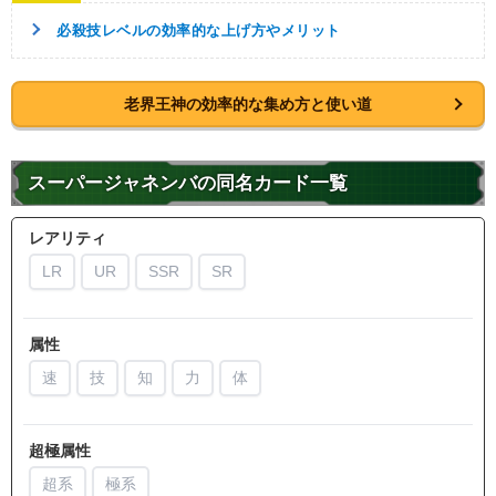
必殺技レベルの効率的な上げ方やメリット
老界王神の効率的な集め方と使い道
スーパージャネンバの同名カード一覧
レアリティ
LR
UR
SSR
SR
属性
速
技
知
力
体
超極属性
超系
極系