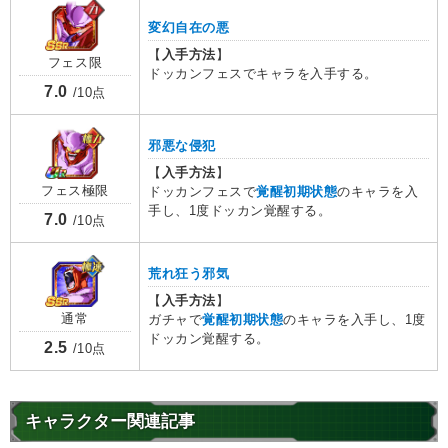
変幻自在の悪
【
入手方法
】
フェス限
ドッカンフェスでキャラを入手する。
7.0
/10点
邪悪な侵犯
【
入手方法
】
フェス極限
ドッカンフェスで
覚醒初期状態
のキャラを入
手し、1度ドッカン覚醒する。
7.0
/10点
荒れ狂う邪気
【
入手方法
】
通常
ガチャで
覚醒初期状態
のキャラを入手し、1度
ドッカン覚醒する。
2.5
/10点
キャラクター関連記事