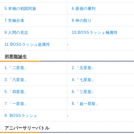
5.本物の戦闘民族
6.最後の審判
7.究極合体
8.神の怒り
9.人間の意志
10.BOSSラッシュ極属性
11.BOSSラッシュ超属性
-
邪悪龍誕生
1.「二星龍」
2.「五星龍」
3.「六星龍」
4.「七星龍」
5.「四星龍」
6.「三星龍」
7.「一星龍」
8.「超一星龍」
9. BOSSラッシュ
-
アニバーサリーバトル