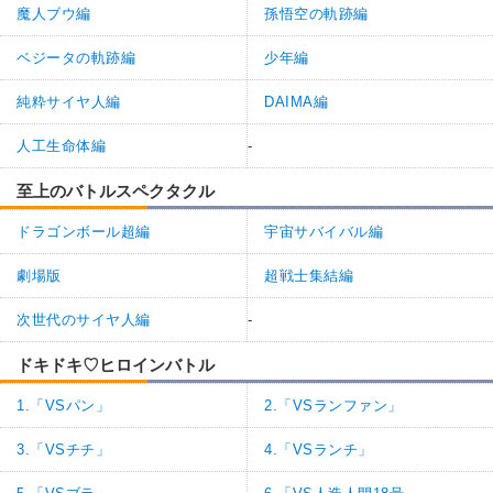
魔人ブウ編
孫悟空の軌跡編
ベジータの軌跡編
少年編
純粋サイヤ人編
DAIMA編
人工生命体編
-
至上のバトルスペクタクル
ドラゴンボール超編
宇宙サバイバル編
劇場版
超戦士集結編
次世代のサイヤ人編
-
ドキドキ♡ヒロインバトル
1.「VSパン」
2.「VSランファン」
3.「VSチチ」
4.「VSランチ」