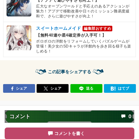
【アプデで遊びやすさも向上！】
広大なオープンワールドと手応えのあるアクションが
魅力！アプデで移動改善や日々のミッション難易度緩
和で、さらに遊びやすさが向上！
スイートホームメイド
編集部おすすめ
【無料40連や星4確定券が入手可！】
ボロボロの洋館をリフォームしていくパズルゲームが
登場！美少女のSDキャラが洋館内を歩き回る様子も楽
しめる！
この記事をシェアする
シェア
シェア
送る
はてブ
コメント
0
コメントを書く