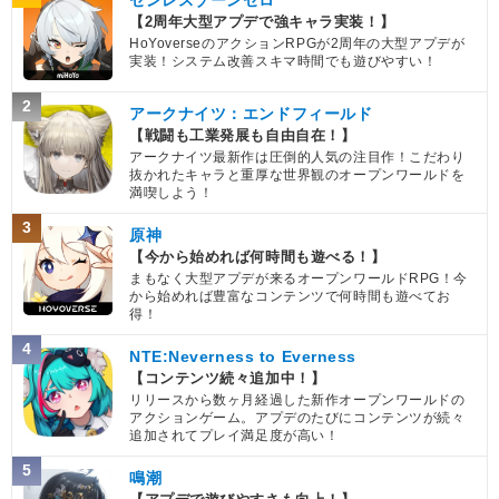
ゼンレスゾーンゼロ
【2周年大型アプデで強キャラ実装！】
HoYoverseのアクションRPGが2周年の大型アプデが
実装！システム改善スキマ時間でも遊びやすい！
2
アークナイツ：エンドフィールド
【戦闘も工業発展も自由自在！】
アークナイツ最新作は圧倒的人気の注目作！こだわり
抜かれたキャラと重厚な世界観のオープンワールドを
満喫しよう！
3
原神
【今から始めれば何時間も遊べる！】
まもなく大型アプデが来るオープンワールドRPG！今
から始めれば豊富なコンテンツで何時間も遊べてお
得！
4
NTE:Neverness to Everness
【コンテンツ続々追加中！】
リリースから数ヶ月経過した新作オープンワールドの
アクションゲーム。アプデのたびにコンテンツが続々
追加されてプレイ満足度が高い！
5
鳴潮