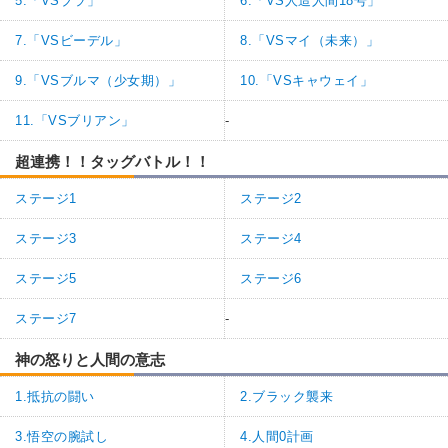
5.「VSブラ」
6.「VS人造人間18号」
7.「VSビーデル」
8.「VSマイ（未来）」
9.「VSブルマ（少女期）」
10.「VSキャウェイ」
11.「VSブリアン」
-
超連携！！タッグバトル！！
ステージ1
ステージ2
ステージ3
ステージ4
ステージ5
ステージ6
ステージ7
-
神の怒りと人間の意志
1.抵抗の闘い
2.ブラック襲来
3.悟空の腕試し
4.人間0計画