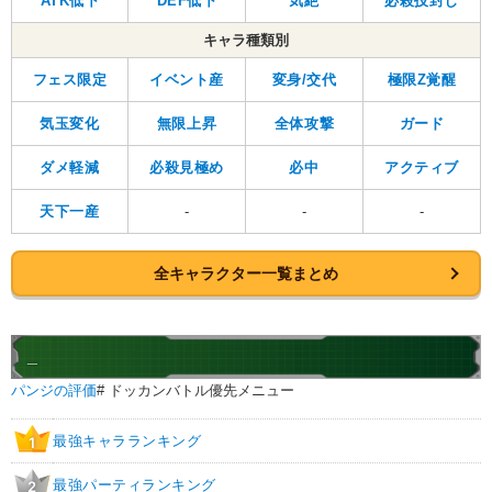
ATK低下
DEF低下
気絶
必殺技封じ
キャラ種類別
フェス限定
イベント産
変身/交代
極限Z覚醒
気玉変化
無限上昇
全体攻撃
ガード
ダメ軽減
必殺見極め
必中
アクティブ
天下一産
-
-
-
全キャラクター一覧まとめ
_
パンジの評価
# ドッカンバトル優先メニュー
最強キャラランキング
1
最強パーティランキング
2