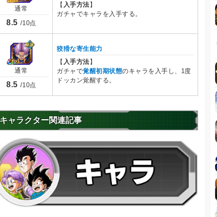
【
入手方法
】
通常
ガチャでキャラを入手する。
8.5
/10点
狡猾な寄生能力
【
入手方法
】
通常
ガチャで
覚醒初期状態
のキャラを入手し、1度
ドッカン覚醒する。
8.5
/10点
キャラクター関連記事