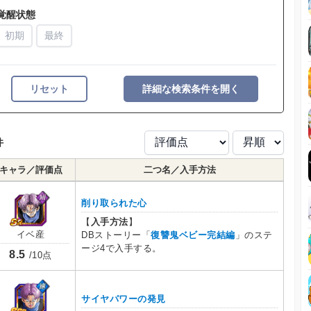
覚醒状態
初期
最終
リセット
詳細な検索条件を開く
件
キャラ／評価点
二つ名／入手方法
削り取られた心
【
入手方法
】
イベ産
DBストーリー「
復讐鬼ベビー完結編
」のステ
ージ4で入手する。
8.5
/10点
サイヤパワーの発見