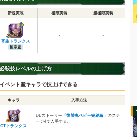
新規実装
極限実装
超極限実装
-
-
寄生トランクス
恒常産
必殺技レベルの上げ方
イベント産キャラで技上げできる
キャラ
入手方法
DBストーリー「
復讐鬼ベビー完結編
」のステ
ージ4で入手する。
GTトランクス