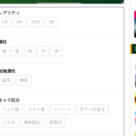
レアリティ
LR
UR
SSR
SR
属性
速
技
知
力
体
超極属性
超系
極系
キャラ区分
フェス限
ガチャ産
イベント
天下一武道会
コラボ
属性限定
祭限定