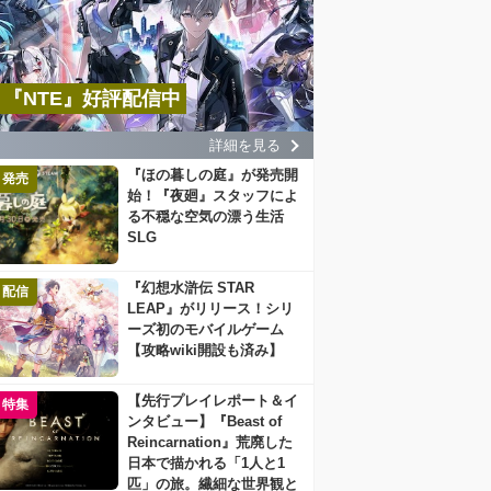
『NTE』好評配信中
詳細を見る
『ほの暮しの庭』が発売開
発売
始！『夜廻』スタッフによ
る不穏な空気の漂う生活
SLG
『幻想水滸伝 STAR
配信
LEAP』がリリース！シリ
ーズ初のモバイルゲーム
【攻略wiki開設も済み】
【先行プレイレポート＆イ
特集
ンタビュー】『Beast of
Reincarnation』荒廃した
日本で描かれる「1人と1
匹」の旅。繊細な世界観と