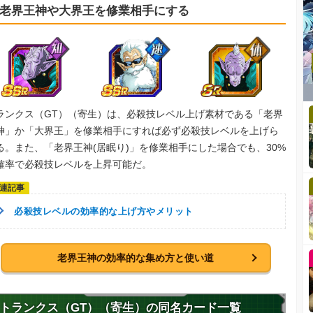
老界王神や大界王を修業相手にする
ランクス（GT）（寄生）は、必殺技レベル上げ素材である「老界
神」か「大界王」を修業相手にすれば必ず必殺技レベルを上げら
る。また、「老界王神(居眠り)」を修業相手にした場合でも、30%
確率で必殺技レベルを上昇可能だ。
必殺技レベルの効率的な上げ方やメリット
老界王神の効率的な集め方と使い道
トランクス（GT）（寄生）の同名カード一覧