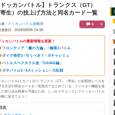
【ドッカンバトル】
トランクス（GT）
（寄生）の技上げ方法と同名カード一覧
ドッカンバトル攻略班
集者
0
2026/08/06 14:39
終更新日
ドッカンバトルの最新情報を更新！
フロンティア「魔の力編」
極限Zバトル
/
ダイマ悟空3
引くべき？
ガチャシミュ
/
/
バトルスペクタクル改「DAIMA編」
ガチバトル2
EXミッション
大乱戦
/
/
ッカンバトル(ドカバト)のトランクス（GT）（寄生）の必殺技レベルを
げる方法や同名カードを一覧形式でまとめている。フィルター機能を使
した絞り込み検索も可能なため、しっかりチェックしてドッカンバトル
攻略に役立てよう！
目次