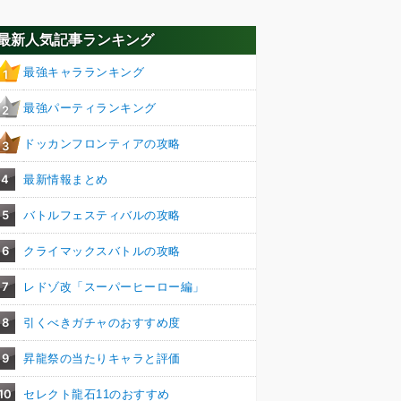
最新人気記事ランキング
最強キャラランキング
1
最強パーティランキング
2
ドッカンフロンティアの攻略
3
4
最新情報まとめ
5
バトルフェスティバルの攻略
6
クライマックスバトルの攻略
7
レドゾ改「スーパーヒーロー編」
8
引くべきガチャのおすすめ度
9
昇龍祭の当たりキャラと評価
10
セレクト龍石11のおすすめ