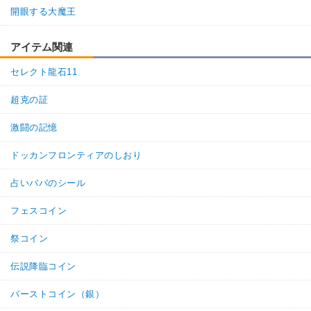
開眼する大魔王
アイテム関連
セレクト龍石11
超克の証
激闘の記憶
ドッカンフロンティアのしおり
占いババのシール
フェスコイン
祭コイン
伝説降臨コイン
バーストコイン（銀）