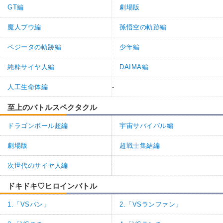
GT編
劇場版
魔人ブウ編
孫悟空の軌跡編
ベジータの軌跡編
少年編
純粋サイヤ人編
DAIMA編
人工生命体編
-
至上のバトルスペクタクル
ドラゴンボール超編
宇宙サバイバル編
劇場版
超戦士集結編
次世代のサイヤ人編
-
ドキドキ♡ヒロインバトル
1.「VSパン」
2.「VSランファン」