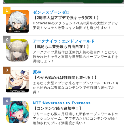
1
ゼンレスゾーンゼロ
【2周年大型アプデで強キャラ実装！】
HoYoverseのアクションRPGが2周年の大型アプデが
実装！システム改善スキマ時間でも遊びやすい！
2
アークナイツ：エンドフィールド
【戦闘も工業発展も自由自在！】
アークナイツ最新作は圧倒的人気の注目作！こだわり
抜かれたキャラと重厚な世界観のオープンワールドを
満喫しよう！
3
原神
【今から始めれば何時間も遊べる！】
まもなく大型アプデが来るオープンワールドRPG！今
から始めれば豊富なコンテンツで何時間も遊べてお
得！
4
NTE:Neverness to Everness
【コンテンツ続々追加中！】
リリースから数ヶ月経過した新作オープンワールドの
アクションゲーム。アプデのたびにコンテンツが続々
追加されてプレイ満足度が高い！