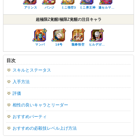
アリンス
パンジ
ミニ悟空3
ミニ界王神
速セルマ…
超極限Z覚醒/極限Z覚醒の注目キャラ
マンバ
18号
龍拳悟空
ヒルデガ…
目次
スキルとステータス
入手方法
評価
相性の良いキャラとリーダー
おすすめパーティ
おすすめの必殺技レベル上げ方法