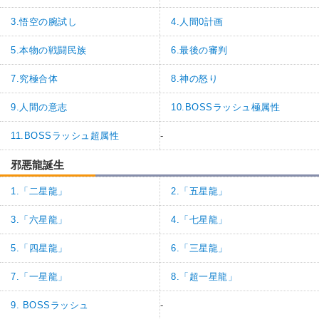
3.悟空の腕試し
4.人間0計画
5.本物の戦闘民族
6.最後の審判
7.究極合体
8.神の怒り
9.人間の意志
10.BOSSラッシュ極属性
11.BOSSラッシュ超属性
-
邪悪龍誕生
1.「二星龍」
2.「五星龍」
3.「六星龍」
4.「七星龍」
5.「四星龍」
6.「三星龍」
7.「一星龍」
8.「超一星龍」
9. BOSSラッシュ
-