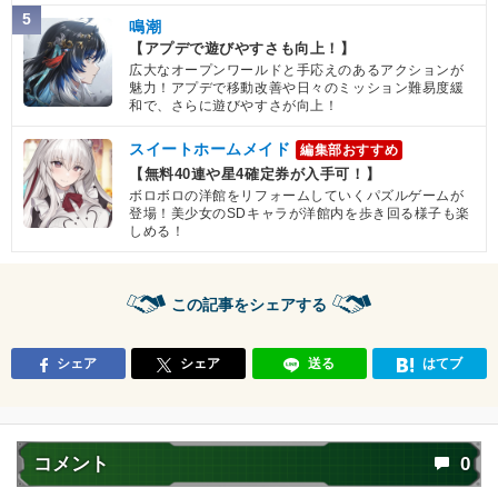
5
鳴潮
【アプデで遊びやすさも向上！】
広大なオープンワールドと手応えのあるアクションが
魅力！アプデで移動改善や日々のミッション難易度緩
和で、さらに遊びやすさが向上！
スイートホームメイド
編集部おすすめ
【無料40連や星4確定券が入手可！】
ボロボロの洋館をリフォームしていくパズルゲームが
登場！美少女のSDキャラが洋館内を歩き回る様子も楽
しめる！
この記事をシェアする
シェア
シェア
送る
はてブ
コメント
0