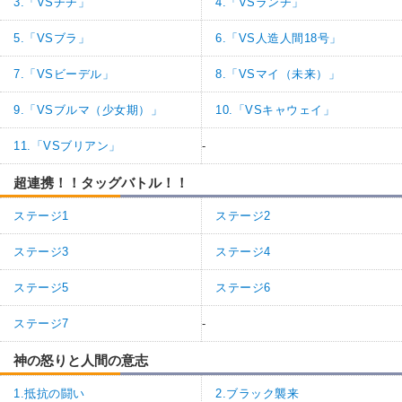
3.「VSチチ」
4.「VSランチ」
5.「VSブラ」
6.「VS人造人間18号」
7.「VSビーデル」
8.「VSマイ（未来）」
9.「VSブルマ（少女期）」
10.「VSキャウェイ」
11.「VSブリアン」
-
超連携！！タッグバトル！！
ステージ1
ステージ2
ステージ3
ステージ4
ステージ5
ステージ6
ステージ7
-
神の怒りと人間の意志
1.抵抗の闘い
2.ブラック襲来