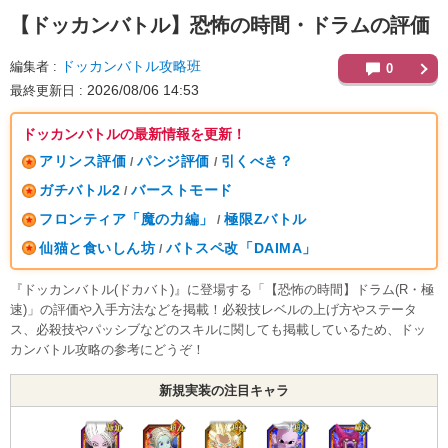
【ドッカンバトル】
恐怖の時間・ドラムの評価
ドッカンバトル攻略班
編集者
0
2026/08/06 14:53
最終更新日
ドッカンバトルの最新情報を更新！
アリンス評価
パンジ評価
引くべき？
/
/
ガチバトル2
バーストモード
/
フロンティア「魔の力編」
極限Zバトル
/
仙猫と食いしん坊
バトスペ改「DAIMA」
/
『ドッカンバトル(ドカバト)』に登場する「【恐怖の時間】ドラム(R・極
速)」の評価や入手方法などを掲載！必殺技レベルの上げ方やステータ
ス、必殺技やパッシブなどのスキルに関しても掲載しているため、ドッ
カンバトル攻略の参考にどうぞ！
新規実装の注目キャラ