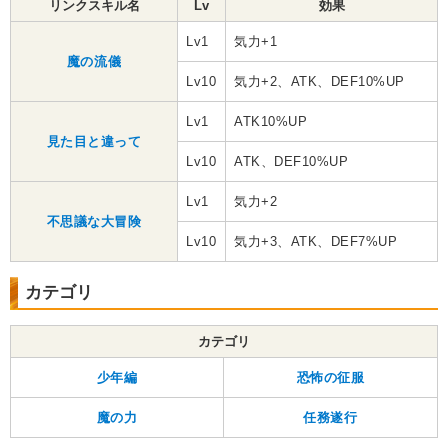
リンクスキル名
Lv
効果
Lv1
気力+1
魔の流儀
Lv10
気力+2、ATK、DEF10%UP
Lv1
ATK10%UP
見た目と違って
Lv10
ATK、DEF10%UP
Lv1
気力+2
不思議な大冒険
Lv10
気力+3、ATK、DEF7%UP
カテゴリ
カテゴリ
少年編
恐怖の征服
魔の力
任務遂行