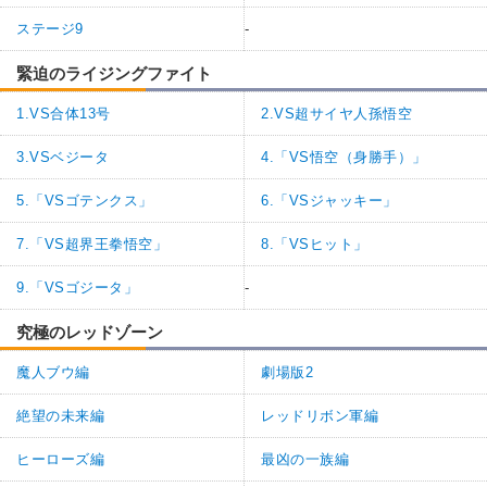
ステージ9
-
緊迫のライジングファイト
1.VS合体13号
2.VS超サイヤ人孫悟空
3.VSベジータ
4.「VS悟空（身勝手）」
5.「VSゴテンクス」
6.「VSジャッキー」
7.「VS超界王拳悟空」
8.「VSヒット」
9.「VSゴジータ」
-
究極のレッドゾーン
魔人ブウ編
劇場版2
絶望の未来編
レッドリボン軍編
ヒーローズ編
最凶の一族編