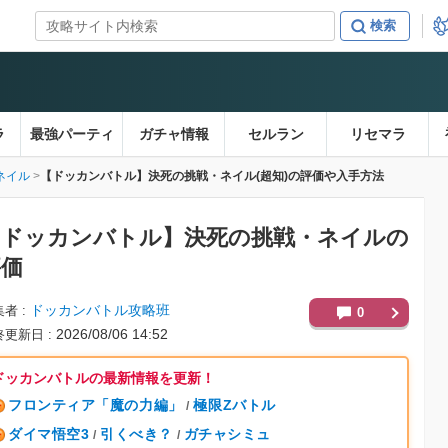
ラ
最強パーティ
ガチャ情報
セルラン
リセマラ
ネイル
【ドッカンバトル】決死の挑戦・ネイル(超知)の評価や入手方法
【ドッカンバトル】
決死の挑戦・ネイルの
評価
ドッカンバトル攻略班
集者
0
2026/08/06 14:52
終更新日
ドッカンバトルの最新情報を更新！
フロンティア「魔の力編」
極限Zバトル
/
ダイマ悟空3
引くべき？
ガチャシミュ
/
/