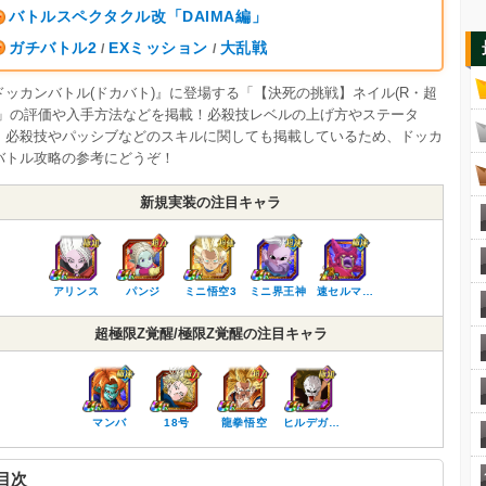
バトルスペクタクル改「DAIMA編」
ガチバトル2
EXミッション
大乱戦
/
/
ドッカンバトル(ドカバト)』に登場する「【決死の挑戦】ネイル(R・超
)」の評価や入手方法などを掲載！必殺技レベルの上げ方やステータ
、必殺技やパッシブなどのスキルに関しても掲載しているため、ドッカ
バトル攻略の参考にどうぞ！
新規実装の注目キャラ
アリンス
パンジ
ミニ悟空3
ミニ界王神
速セルマ…
超極限Z覚醒/極限Z覚醒の注目キャラ
マンバ
18号
龍拳悟空
ヒルデガ…
目次