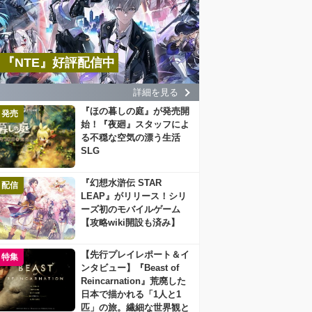
『NTE』好評配信中
詳細を見る
『ほの暮しの庭』が発売開
発売
始！『夜廻』スタッフによ
る不穏な空気の漂う生活
SLG
『幻想水滸伝 STAR
配信
LEAP』がリリース！シリ
ーズ初のモバイルゲーム
【攻略wiki開設も済み】
【先行プレイレポート＆イ
特集
ンタビュー】『Beast of
Reincarnation』荒廃した
日本で描かれる「1人と1
匹」の旅。繊細な世界観と