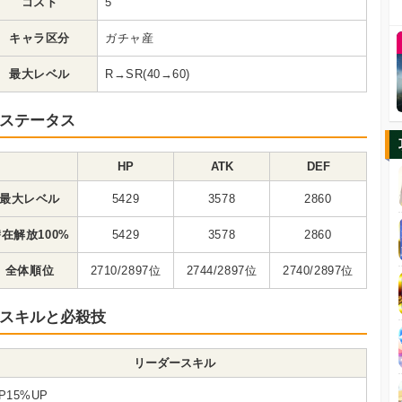
コスト
5
キャラ区分
ガチャ産
最大レベル
R→SR(40→60)
ステータス
HP
ATK
DEF
最大レベル
5429
3578
2860
在解放100%
5429
3578
2860
全体順位
2710/2897位
2744/2897位
2740/2897位
スキルと必殺技
リーダースキル
P15%UP