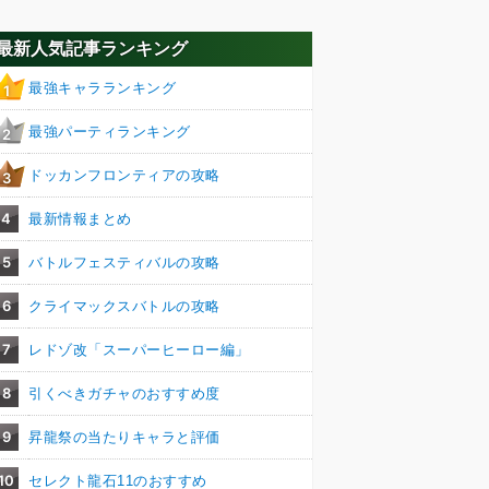
最新人気記事ランキング
最強キャラランキング
1
最強パーティランキング
2
ドッカンフロンティアの攻略
3
4
最新情報まとめ
5
バトルフェスティバルの攻略
6
クライマックスバトルの攻略
7
レドゾ改「スーパーヒーロー編」
8
引くべきガチャのおすすめ度
9
昇龍祭の当たりキャラと評価
10
セレクト龍石11のおすすめ