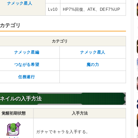
ナメック星人
Lv10
HP7%回復、ATK、DEF7%UP
カテゴリ
カテゴリ
ナメック星編
ナメック星人
つながる希望
魔の力
任務遂行
ネイルの入手方法
覚醒初期状態
入手方法
ガチャでキャラを入手する。