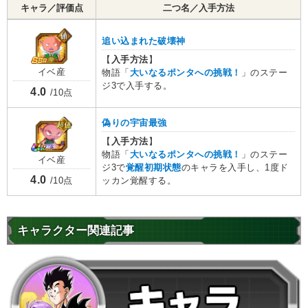
キャラ／評価点
二つ名／入手方法
追い込まれた破壊神
【
入手方法
】
イベ産
物語「
大いなるポンタへの挑戦！
」のステー
ジ3で入手する。
4.0
/10点
偽りの宇宙最強
【
入手方法
】
物語「
大いなるポンタへの挑戦！
」のステー
イベ産
ジ3で
覚醒初期状態
のキャラを入手し、1度ド
4.0
ッカン覚醒する。
/10点
キャラクター関連記事