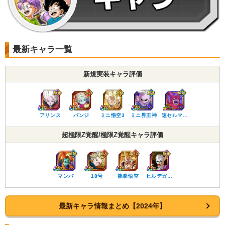
最新キャラ一覧
新規実装キャラ評価
アリンス
パンジ
ミニ悟空3
ミニ界王神
速セルマ…
超極限Z覚醒/極限Z覚醒キャラ評価
マンバ
18号
龍拳悟空
ヒルデガ…
最新キャラ情報まとめ【2024年】