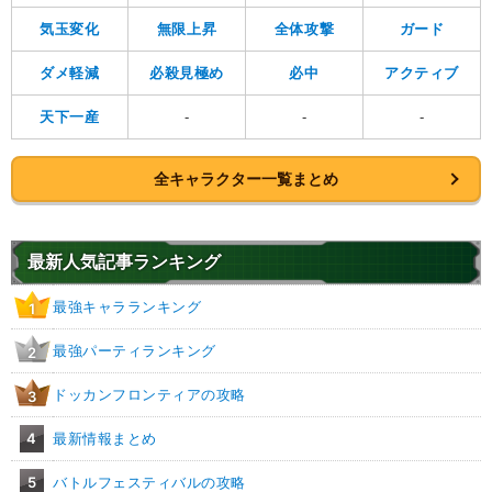
気玉変化
無限上昇
全体攻撃
ガード
ダメ軽減
必殺見極め
必中
アクティブ
天下一産
-
-
-
全キャラクター一覧まとめ
最新人気記事ランキング
最強キャラランキング
1
最強パーティランキング
2
ドッカンフロンティアの攻略
3
4
最新情報まとめ
5
バトルフェスティバルの攻略