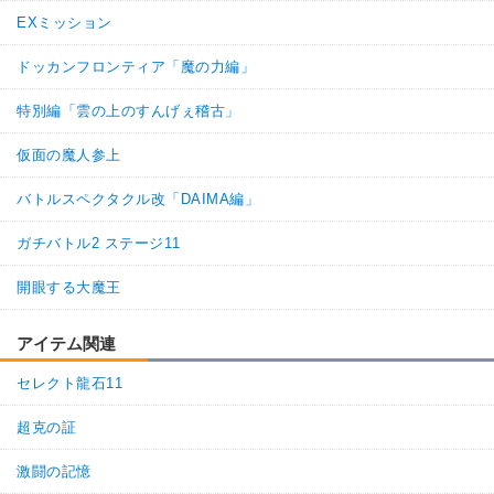
EXミッション
ドッカンフロンティア「魔の力編」
特別編「雲の上のすんげぇ稽古」
仮面の魔人参上
バトルスペクタクル改「DAIMA編」
ガチバトル2 ステージ11
開眼する大魔王
アイテム関連
セレクト龍石11
超克の証
激闘の記憶