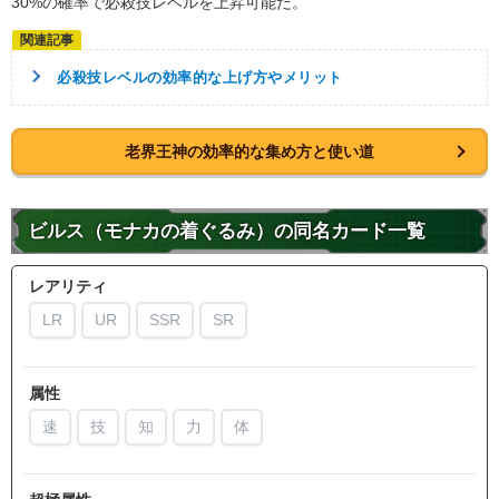
30%の確率で必殺技レベルを上昇可能だ。
必殺技レベルの効率的な上げ方やメリット
老界王神の効率的な集め方と使い道
ビルス（モナカの着ぐるみ）の同名カード一覧
レアリティ
LR
UR
SSR
SR
属性
速
技
知
力
体