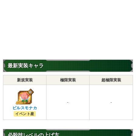
最新実装キャラ
新規実装
極限実装
超極限実装
-
-
ビルスモナカ
イベント産
必殺技レベルの上げ方