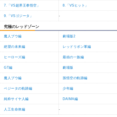
7.「VS超界王拳悟空」
8.「VSヒット」
9.「VSゴジータ」
-
究極のレッドゾーン
魔人ブウ編
劇場版2
絶望の未来編
レッドリボン軍編
ヒーローズ編
最凶の一族編
GT編
劇場版
魔人ブウ編
孫悟空の軌跡編
ベジータの軌跡編
少年編
純粋サイヤ人編
DAIMA編
人工生命体編
-