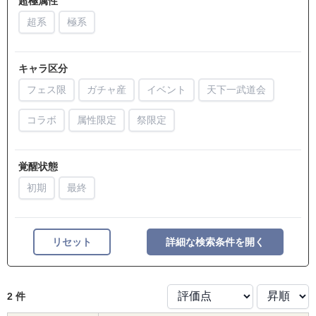
超極属性
超系
極系
キャラ区分
フェス限
ガチャ産
イベント
天下一武道会
コラボ
属性限定
祭限定
覚醒状態
初期
最終
リセット
詳細な検索条件を開く
2 件