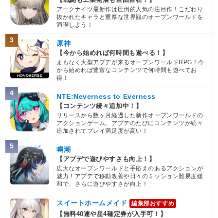
アークナイツ最新作は圧倒的人気の注目作！こだわり
抜かれたキャラと重厚な世界観のオープンワールドを
満喫しよう！
3
原神
【今から始めれば何時間も遊べる！】
まもなく大型アプデが来るオープンワールドRPG！今
から始めれば豊富なコンテンツで何時間も遊べてお
得！
4
NTE:Neverness to Everness
【コンテンツ続々追加中！】
リリースから数ヶ月経過した新作オープンワールドの
アクションゲーム。アプデのたびにコンテンツが続々
追加されてプレイ満足度が高い！
5
鳴潮
【アプデで遊びやすさも向上！】
広大なオープンワールドと手応えのあるアクションが
魅力！アプデで移動改善や日々のミッション難易度緩
和で、さらに遊びやすさが向上！
スイートホームメイド
編集部おすすめ
【無料40連や星4確定券が入手可！】