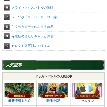
6
クライマックスバトルの攻略
7
レドゾ改「スーパーヒーロー編」
8
引くべきガチャのおすすめ度
9
昇龍祭の当たりキャラと評価
10
セレクト龍石11のおすすめ
人気記事
ドッカンバトルの人気記事
最新情報まとめ
開催中CP
セルラン