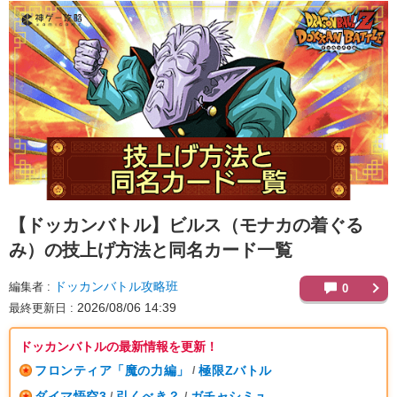
【ドッカンバトル】
ビルス（モナカの着ぐる
み）の技上げ方法と同名カード一覧
ドッカンバトル攻略班
編集者
0
2026/08/06 14:39
最終更新日
ドッカンバトルの最新情報を更新！
フロンティア「魔の力編」
極限Zバトル
/
ダイマ悟空3
引くべき？
ガチャシミュ
/
/