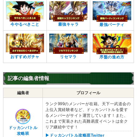
今やるべきこと
最強キャラ
最強パーティ
おすすめガチャ
リセマラ
序盤の進め方
記事の編集者情報
編集者
プロフィール
ランク999のメンバーが在籍。天下一武道会の
上位入賞経験者など、ドッカンバトルを愛す
るメンバーがサイト運営しています！また、
これまで実装された高難易度イベントは全ク
リア継続中です！
ドッカンバトル
攻略班
▶ドッカンバトル攻略班Twitter