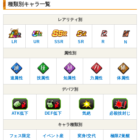
種類別キャラ一覧
レアリティ別
LR
UR
SSR
SR
R
N
属性別
速属性
技属性
知属性
力属性
体属性
デバフ別
ATK低下
DEF低下
気絶
必殺技封じ
キャラ種類別
フェス限定
イベント産
変身/交代
極限Z覚醒