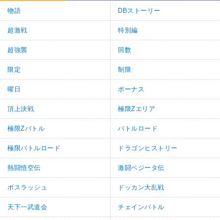
物語
DBストーリー
超激戦
特別編
超強襲
回数
限定
制限
曜日
ボーナス
頂上決戦
極限Zエリア
極限Zバトル
バトルロード
極限バトルロード
ドラゴンヒストリー
熱闘悟空伝
激闘ベジータ伝
ボスラッシュ
ドッカン大乱戦
天下一武道会
チェインバトル