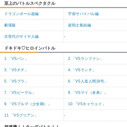
至上のバトルスペクタクル
ドラゴンボール超編
宇宙サバイバル編
劇場版
超戦士集結編
次世代のサイヤ人編
-
ドキドキ♡ヒロインバトル
1.「VSパン」
2.「VSランファン」
3.「VSチチ」
4.「VSランチ」
5.「VSブラ」
6.「VS人造人間18号」
7.「VSビーデル」
8.「VSマイ（未来）」
9.「VSブルマ（少女期）」
10.「VSキャウェイ」
11.「VSブリアン」
-
超連携！！タッグバトル！！