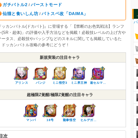
ガチバトル2
バーストモード
/
仙猫と食いしん坊
バトスペ改「DAIMA」
/
パ
ドッカンバトル(ドカバト)』に登場する「【禁断のお色気戦法】ランフ
ン(SR・超体)」の評価や入手方法などを掲載！必殺技レベルの上げ方や
テータス、必殺技やパッシブなどのスキルに関しても掲載しているた
、ドッカンバトル攻略の参考にどうぞ！
新規実装の注目キャラ
アリンス
パンジ
ミニ悟空3
ミニ界王神
速セルマ…
超極限Z覚醒/極限Z覚醒の注目キャラ
マンバ
18号
龍拳悟空
ヒルデガ…
目次