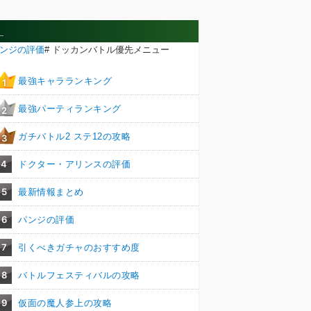
_
ンジの評価
# ドッカンバトル優先メニュー
最強キャラランキング
1
最強パーティランキング
2
ガチバトル2 ステ12の攻略
3
4
ドクター・アリンスの評価
5
最新情報まとめ
6
パンジの評価
7
引くべきガチャのおすすめ度
8
バトルフェスティバルの攻略
9
仮面の魔人参上の攻略