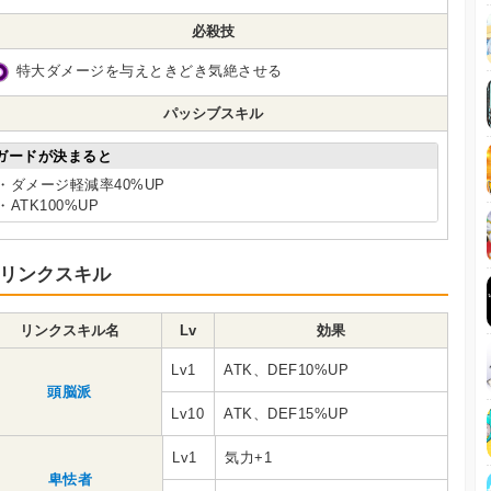
必殺技
特大ダメージを与えときどき気絶させる
パッシブスキル
ガードが決まると
・ダメージ軽減率40%UP
・ATK100%UP
リンクスキル
リンクスキル名
Lv
効果
Lv1
ATK、DEF10%UP
頭脳派
Lv10
ATK、DEF15%UP
Lv1
気力+1
卑怯者