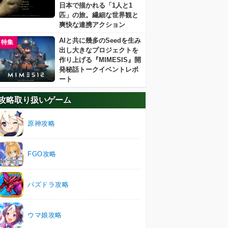
日本で描かれる「1人と1
匹」の旅。繊細な世界観と
爽快な連携アクション
AIと共に幾多のSeedを生み
特集
出し大きなプロジェクトを
作り上げる『MIMESIS』開
発秘話トークイベントレポ
ート
攻略取り扱いゲーム
原神攻略
FGO攻略
パズドラ攻略
ウマ娘攻略