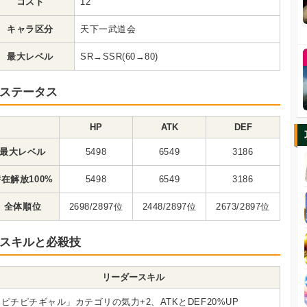
コスト
12
キャラ区分
天下一武道会
最大レベル
SR→SSR(60→80)
ステータス
HP
ATK
DEF
最大レベル
5498
6549
3186
在解放100%
5498
6549
3186
全体順位
2698/2897位
2448/2897位
2673/2897位
スキルと必殺技
リーダースキル
ピチピチギャル」カテゴリの気力+2、ATKとDEF20%UP