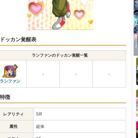
ドッカン覚醒表
ランファンのドッカン覚醒一覧
-
-
-
ランファン
特徴
レアリティ
SR
属性
超体