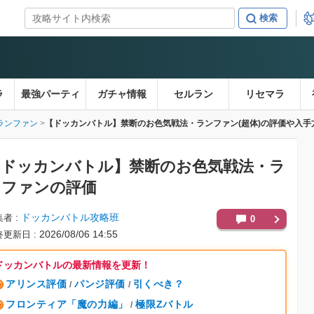
ラ
最強パーティ
ガチャ情報
セルラン
リセマラ
ランファン
【ドッカンバトル】禁断のお色気戦法・ランファン(超体)の評価や入手
【ドッカンバトル】
禁断のお色気戦法・ラ
ンファンの評価
ドッカンバトル攻略班
集者
0
2026/08/06 14:55
終更新日
ドッカンバトルの最新情報を更新！
アリンス評価
パンジ評価
引くべき？
/
/
フロンティア「魔の力編」
極限Zバトル
/