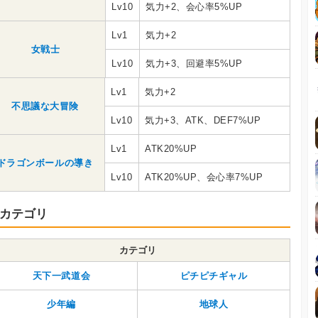
Lv10
気力+2、会心率5%UP
Lv1
気力+2
女戦士
Lv10
気力+3、回避率5%UP
Lv1
気力+2
不思議な大冒険
Lv10
気力+3、ATK、DEF7%UP
Lv1
ATK20%UP
ドラゴンボールの導き
Lv10
ATK20%UP、会心率7%UP
カテゴリ
カテゴリ
天下一武道会
ピチピチギャル
少年編
地球人