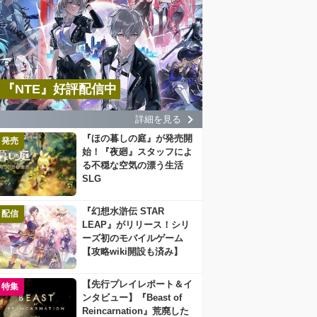
『NTE』好評配信中
詳細を見る
『ほの暮しの庭』が発売開
発売
始！『夜廻』スタッフによ
る不穏な空気の漂う生活
SLG
『幻想水滸伝 STAR
配信
LEAP』がリリース！シリ
ーズ初のモバイルゲーム
【攻略wiki開設も済み】
【先行プレイレポート＆イ
特集
ンタビュー】『Beast of
Reincarnation』荒廃した