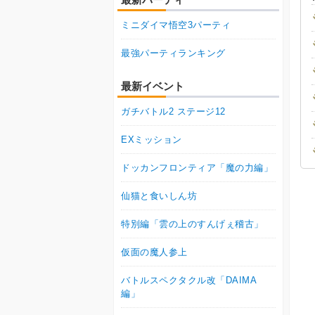
ミニダイマ悟空3パーティ
最強パーティランキング
最新イベント
ガチバトル2 ステージ12
EXミッション
ドッカンフロンティア「魔の力編」
仙猫と食いしん坊
特別編「雲の上のすんげぇ稽古」
仮面の魔人参上
バトルスペクタクル改「DAIMA
編」