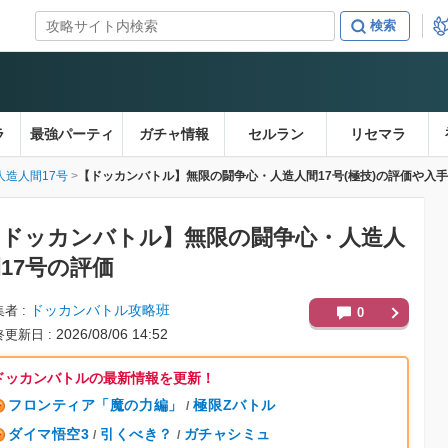
ラ
最強パーティ
ガチャ情報
セルラン
リセマラ
人造人間17号
【ドッカンバトル】無限の闘争心・人造人間17号(極技)の評価や入
【ドッカンバトル】
無限の闘争心・人造人
17号の評価
ドッカンバトル攻略班
集者
0
2026/08/06 14:52
終更新日
ドッカンバトルの最新情報を更新！
フロンティア「魔の力編」
極限Zバトル
/
ダイマ悟空3
引くべき？
ガチャシミュ
/
/