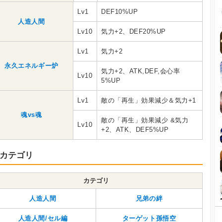
Lv1
DEF10%UP
人造人間
Lv10
気力+2、DEF20%UP
Lv1
気力+2
永久エネルギー炉
気力+2、ATK,DEF,会心率
Lv10
5%UP
Lv1
敵の「再生」効果減少＆気力+1
魂vs魂
敵の「再生」効果減少 &気力
Lv10
+2、ATK、DEF5%UP
カテゴリ
カテゴリ
人造人間
兄弟の絆
人造人間/セル編
ターゲット孫悟空