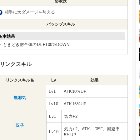
必殺技
相手に大ダメージを与える
パッシブスキル
基本効果
・ときどき敵全体のDEF100%DOWN
リンクスキル
リンクスキル名
Lv
効果
Lv1
ATK10%UP
無邪気
Lv10
ATK15%UP
Lv1
気力+2
双子
気力+2、ATK、DEF、回避率
Lv10
5%UP