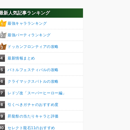
最新人気記事ランキング
最強キャラランキング
1
最強パーティランキング
2
ドッカンフロンティアの攻略
3
4
最新情報まとめ
5
バトルフェスティバルの攻略
6
クライマックスバトルの攻略
7
レドゾ改「スーパーヒーロー編」
8
引くべきガチャのおすすめ度
9
昇龍祭の当たりキャラと評価
10
セレクト龍石11のおすすめ