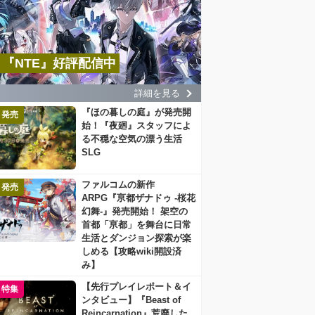
『NTE』好評配信中
詳細を見る
『ほの暮しの庭』が発売開
発売
始！『夜廻』スタッフによ
る不穏な空気の漂う生活
SLG
ファルコムの新作
発売
ARPG『亰都ザナドゥ -桜花
幻舞-』発売開始！ 架空の
首都「亰都」を舞台に日常
生活とダンジョン探索が楽
しめる【攻略wiki開設済
み】
【先行プレイレポート＆イ
特集
ンタビュー】『Beast of
Reincarnation』荒廃した