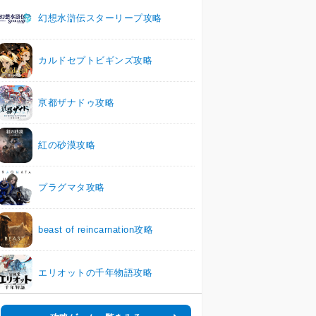
幻想水滸伝スターリープ攻略
カルドセプトビギンズ攻略
亰都ザナドゥ攻略
紅の砂漠攻略
プラグマタ攻略
beast of reincarnation攻略
エリオットの千年物語攻略