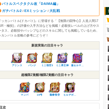
バトルスペクタクル改「DAIMA編」
ガチバトル2
EXミッション
大乱戦
/
/
ドッカンバトル(ドカバト)』に登場する「【無限の闘争心】人造人間17
(SR・極技)」の評価や入手方法などを掲載！必殺技レベルの上げ方やス
ータス、必殺技やパッシブなどのスキルに関しても掲載しているため、
ッカンバトル攻略の参考にどうぞ！
新規実装の注目キャラ
アリンス
パンジ
ミニ悟空3
ミニ界王神
速セルマ…
超極限Z覚醒/極限Z覚醒の注目キャラ
マンバ
18号
龍拳悟空
ヒルデガ…
目次