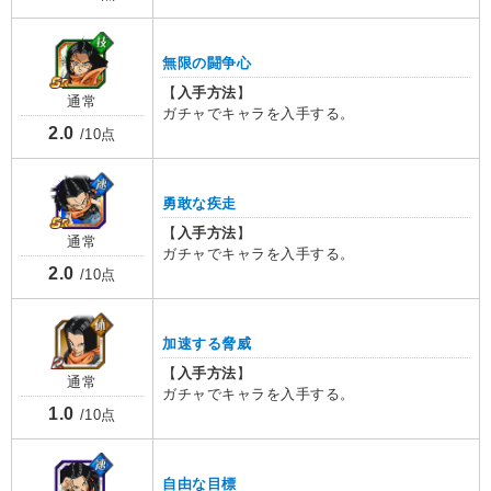
無限の闘争心
【
入手方法
】
通常
ガチャでキャラを入手する。
2.0
/10点
勇敢な疾走
【
入手方法
】
通常
ガチャでキャラを入手する。
2.0
/10点
加速する脅威
【
入手方法
】
通常
ガチャでキャラを入手する。
1.0
/10点
自由な目標