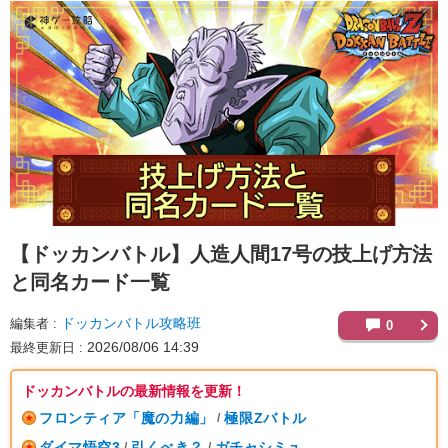
【ドッカンバトル】
人造人間17号の技上げ方法
と同名カード一覧
ドッカンバトル攻略班
編集者
0
2026/08/06 14:39
最終更新日
ドッカンバトルの最新情報を更新！
フロンティア「魔の力編」
極限Zバトル
/
ダイマ悟空3
引くべき？
ガチャシミュ
/
/