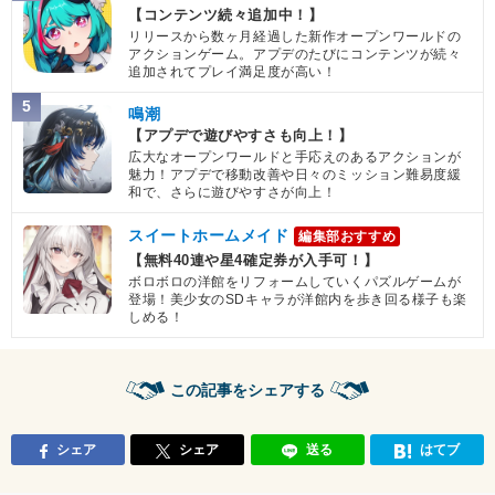
【コンテンツ続々追加中！】
リリースから数ヶ月経過した新作オープンワールドの
アクションゲーム。アプデのたびにコンテンツが続々
追加されてプレイ満足度が高い！
5
鳴潮
【アプデで遊びやすさも向上！】
広大なオープンワールドと手応えのあるアクションが
魅力！アプデで移動改善や日々のミッション難易度緩
和で、さらに遊びやすさが向上！
スイートホームメイド
編集部おすすめ
【無料40連や星4確定券が入手可！】
ボロボロの洋館をリフォームしていくパズルゲームが
登場！美少女のSDキャラが洋館内を歩き回る様子も楽
しめる！
この記事をシェアする
シェア
シェア
送る
はてブ