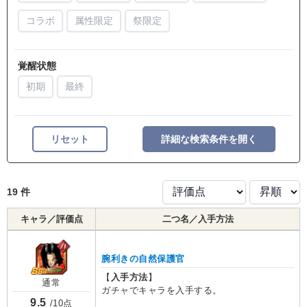
コラボ
属性限定
祭限定
覚醒状態
初期
最終
リセット
詳細な検索条件を開く
19 件
キャラ／評価点
二つ名／入手方法
腕利きの自然保護官
【
入手方法
】
通常
ガチャでキャラを入手する。
9.5
/10点