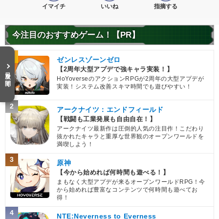
イマイチ
いいね
指摘する
今注目のおすすめゲーム！【PR】
1
ゼンレスゾーンゼロ
【2周年大型アプデで強キャラ実装！】
目次を開く
HoYoverseのアクションRPGが2周年の大型アプデが
実装！システム改善スキマ時間でも遊びやすい！
2
アークナイツ：エンドフィールド
【戦闘も工業発展も自由自在！】
アークナイツ最新作は圧倒的人気の注目作！こだわり
抜かれたキャラと重厚な世界観のオープンワールドを
満喫しよう！
3
原神
【今から始めれば何時間も遊べる！】
まもなく大型アプデが来るオープンワールドRPG！今
から始めれば豊富なコンテンツで何時間も遊べてお
得！
4
NTE:Neverness to Everness