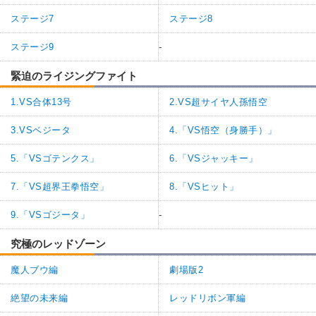
ステージ7
ステージ8
ステージ9
-
緊迫のライジングファイト
1.VS合体13号
2.VS超サイヤ人孫悟空
3.VSベジータ
4.「VS悟空（身勝手）」
5.「VSゴテンクス」
6.「VSジャッキー」
7.「VS超界王拳悟空」
8.「VSヒット」
9.「VSゴジータ」
-
究極のレッドゾーン
魔人ブウ編
劇場版2
絶望の未来編
レッドリボン軍編