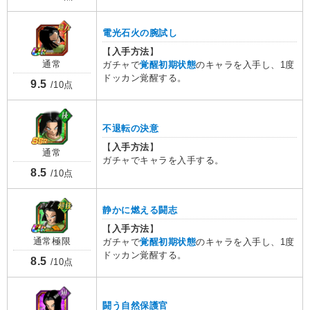
電光石火の腕試し
【
入手方法
】
通常
ガチャで
覚醒初期状態
のキャラを入手し、1度
ドッカン覚醒する。
9.5
/10点
不退転の決意
【
入手方法
】
通常
ガチャでキャラを入手する。
8.5
/10点
静かに燃える闘志
【
入手方法
】
通常極限
ガチャで
覚醒初期状態
のキャラを入手し、1度
ドッカン覚醒する。
8.5
/10点
闘う自然保護官