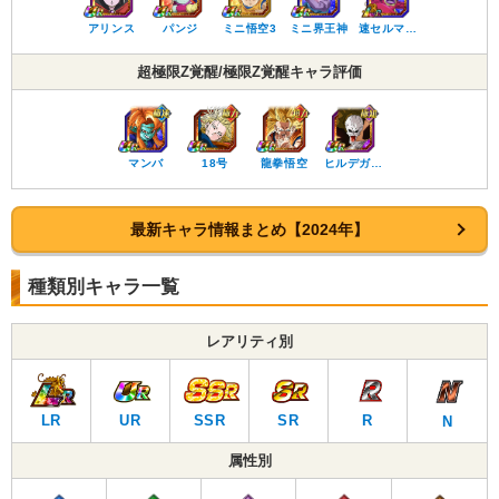
アリンス
パンジ
ミニ悟空3
ミニ界王神
速セルマ…
超極限Z覚醒/極限Z覚醒キャラ評価
マンバ
18号
龍拳悟空
ヒルデガ…
最新キャラ情報まとめ【2024年】
種類別キャラ一覧
レアリティ別
LR
UR
SSR
SR
R
N
属性別