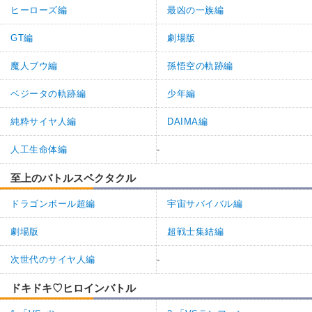
ヒーローズ編
最凶の一族編
GT編
劇場版
魔人ブウ編
孫悟空の軌跡編
ベジータの軌跡編
少年編
純粋サイヤ人編
DAIMA編
人工生命体編
-
至上のバトルスペクタクル
ドラゴンボール超編
宇宙サバイバル編
劇場版
超戦士集結編
次世代のサイヤ人編
-
ドキドキ♡ヒロインバトル