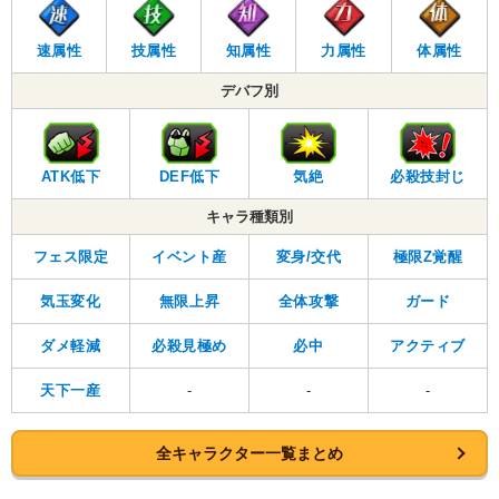
速属性
技属性
知属性
力属性
体属性
デバフ別
ATK低下
DEF低下
気絶
必殺技封じ
キャラ種類別
フェス限定
イベント産
変身/交代
極限Z覚醒
気玉変化
無限上昇
全体攻撃
ガード
ダメ軽減
必殺見極め
必中
アクティブ
天下一産
-
-
-
全キャラクター一覧まとめ