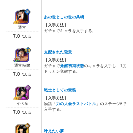
あの世とこの世の共鳴
【
入手方法
】
通常
ガチャでキャラを入手する。
7.0
/10点
支配された殺意
【
入手方法
】
通常極限
ガチャで
覚醒初期状態
のキャラを入手し、1度
ドッカン覚醒する。
7.0
/10点
戦士としての責務
【
入手方法
】
イベ産
物語「
力の大会ラストバトル
」のステージ6で
入手する。
7.0
/10点
叶えたい夢