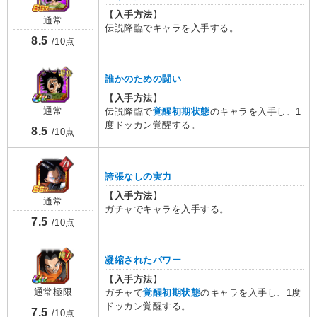
【
入手方法
】
通常
伝説降臨でキャラを入手する。
8.5
/10点
誰かのための闘い
【
入手方法
】
通常
伝説降臨で
覚醒初期状態
のキャラを入手し、1
度ドッカン覚醒する。
8.5
/10点
誇張なしの実力
【
入手方法
】
通常
ガチャでキャラを入手する。
7.5
/10点
凝縮されたパワー
【
入手方法
】
通常極限
ガチャで
覚醒初期状態
のキャラを入手し、1度
ドッカン覚醒する。
7.5
/10点