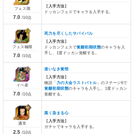
【
入手方法
】
フェス限
ドッカンフェスでキャラを入手する。
7.0
/10点
死力を尽くしたサバイバル
【
入手方法
】
フェス極限
ドッカンフェスで
覚醒初期状態
のキャラを入
手し、1度ドッカン覚醒する。
7.0
/10点
迷いなき覚悟
【
入手方法
】
物語「
力の大会ラストバトル
」のステージ6で
イベ産
覚醒初期状態
のキャラを入手し、1度ドッカン
7.0
覚醒する。
/10点
黒く染まる心
【
入手方法
】
通常
ガチャでキャラを入手する。
2.5
/10点