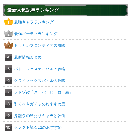
最新人気記事ランキング
最強キャラランキング
1
最強パーティランキング
2
ドッカンフロンティアの攻略
3
4
最新情報まとめ
5
バトルフェスティバルの攻略
6
クライマックスバトルの攻略
7
レドゾ改「スーパーヒーロー編」
8
引くべきガチャのおすすめ度
9
昇龍祭の当たりキャラと評価
10
セレクト龍石11のおすすめ