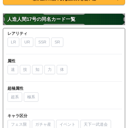
人造人間17号の同名カード一覧
レアリティ
LR
UR
SSR
SR
属性
速
技
知
力
体
超極属性
超系
極系
キャラ区分
フェス限
ガチャ産
イベント
天下一武道会